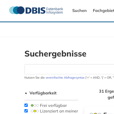
Suchen
Fachgebie
Suchergebnisse
Nutzen Sie die
vereinfachte Abfragesyntax
('+' = AND, '|' = OR,
31 Erge
Verfügbarkeit
▲
ge
Frei verfügbar
Lizenziert an meiner