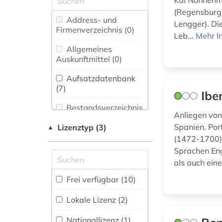
Kai Nonnenma
Buch- und
(Regensburg
bibliografie (3)
Bibliothekswesen,
Address- und
Lengger). Di
Informationswissenschaft
Firmenverzeichnis (0
)
bibliografin (1)
Leb...
Mehr I
(0)
Allgemeines
bibliographie (2)
Chemie und
Auskunftmittel (0
)
Pharmazie (0)
bibliothekswesen (1)
Aufsatzdatenbank
Energietechnik (0)
(7
)
Ibe
biografie (1)
Ethnologie (1)
Bestandsverzeichnis
digital humanities
Anliegen von 
(0
)
(1)
Spanien, Por
Lizenztyp (3)
Geographie (2)
▲
Biographische
(1472-1700) 
dokumentation (1)
Datenbank (3
Geowissenschaften
)
Sprachen Eng
(0)
als auch eine
elektronische
zeitschrift (2)
Buchhandelsverzeichnis
Germanistik.
Frei verfügbar (10)
Niederlandistik.
(0
)
elektronisches buch
Skandinavistik (4)
Lokale Lizenz (2)
(1)
Disziplinäre
Forschungsdatenrepositorien
Geschichte (3)
Nationallizenz (1)