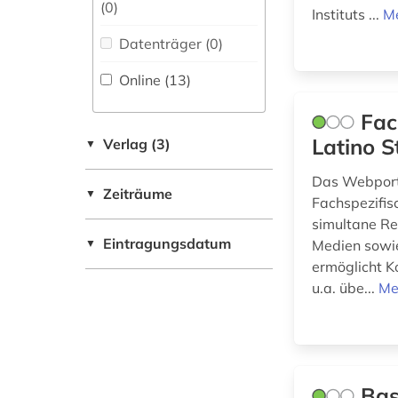
(0
)
Instituts ...
Me
Suedamerika (4)
internationale
Wissenschaftskunde,
verflechtung (1)
Forschung, Hochschul-,
Datenträger (0
)
Museumswesen (1)
internetportal (1)
Online (13
)
italia (1)
Fac
Latino S
Verlag (3)
▼
italianistik (3)
Das Webporta
italienisch (2)
Zeiträume
▼
Fachspezifis
karibik (1)
simultane Re
Eintragungsdatum
▼
Medien sowie
korpus (1)
ermöglicht K
u.a. übe...
Me
kultur (1)
kulturwissenschaften
(5)
Bas