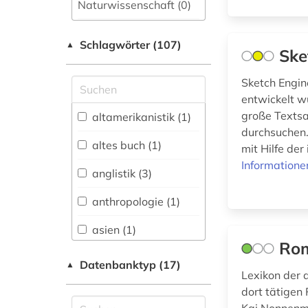
Naturwissenschaft (0)
Allgemeine und
Schlagwörter (107)
fachübergreifende
▲
Ske
Datenbanken (2)
Sketch Engin
Allgemeine und
entwickelt w
vergleichende Sprach-
und
große Texts
altamerikanistik (1)
Literaturwissenschaft.
durchsuchen.
Indogermanistik.
altes buch (1)
mit Hilfe der
Außereuropäische
Informatione
Sprachen und
anglistik (3)
Literaturen (9)
anthropologie (1)
Anglistik.
Amerikanistik (4)
asien (1)
Rom
Archäologie (0)
balkanromanistik (2)
Datenbanktyp (17)
▲
Lexikon der
Biologie,
bibiografie 1472-
Biotechnologie (0)
dort tätigen
1700 (1)