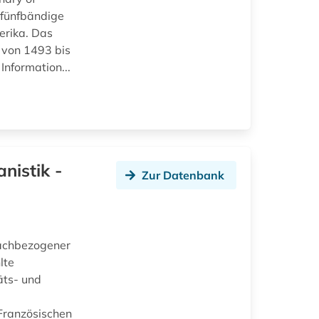
 fünfbändige
erika. Das
 von 1493 bis
nformation...
nistik -
Zur Datenbank
fachbezogener
lte
äts- und
-Französischen