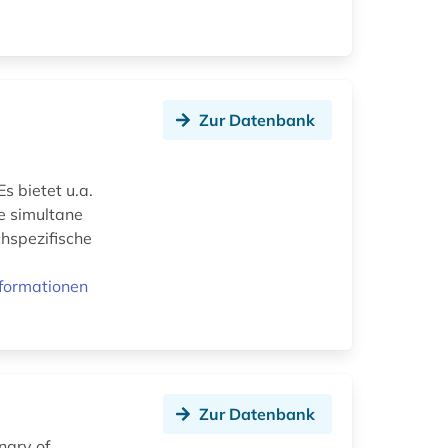
Zur Datenbank
s bietet u.a.
e simultane
chspezifische
y
formationen
Zur Datenbank
nary of