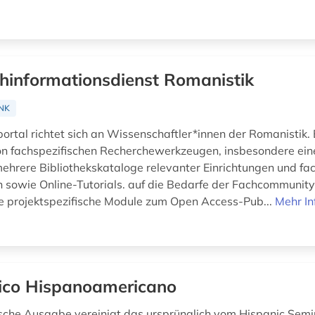
hinformationsdienst Romanistik
NK
ortal richtet sich an Wissenschaftler*innen der Romanistik. E
on fachspezifischen Recherchewerkzeugen, insbesondere ein
ehrere Bibliothekskataloge relevanter Einrichtungen und fa
sowie Online-Tutorials. auf die Bedarfe der Fachcommunit
e projektspezifische Module zum Open Access-Pub...
Mehr In
ico Hispanoamericano
ische Ausgabe vereinigt das ursprünglich vom Hispanic Semi