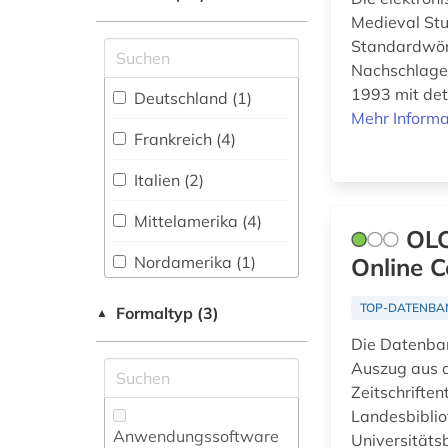
gesundheit &amp;
Medieval Stu
ernährung (1)
Rechtswissenschaft
Standardwört
(0)
Nachschlage
grammatik (1)
1993 mit det
Romanistik (30)
Deutschland (1)
hispanistik (6)
Mehr Informa
Slavistik (1)
Frankreich (4)
hispanoamerikanisch
Soziologie (1)
Italien (2)
(1)
Sport (0)
Mittelamerika (4)
hugo (1)
OLC
Technik (0)
Nordamerika (1)
Online C
humanismus (1)
Theologie und
Oesterreich (1)
TOP-DATENBA
Formaltyp (3)
iberoromanistik (5)
▲
Religionswissenschaften
(0)
Portugal (2)
Die Datenban
indigenes volk (1)
Auszug aus d
Schweiz (1)
Zeitschrifte
Wirtschaftswissenschaften
informationswissenschaft
Landesbiblio
(0)
Spanien (6)
(1)
Anwendungssoftware
Universitäts