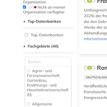
Fra
Organisation
Nicht an meiner
Umfangreiche
Organisation verfügbar
2025) der fr
Top-Datenbanken
die den Gebr
▲
Werke der sc
Abhandlungen
Top-Datenbanken
Informatione
Fachgebiete (40)
▲
Rom
Agrar- und
Forstwissenschaft,
DEUTSCHLANDW
Gartenbau,
Ernährungs- und
Veröffentlic
Haushaltswissenschaft
französische
(0)
Kongresssch
Allgemeine