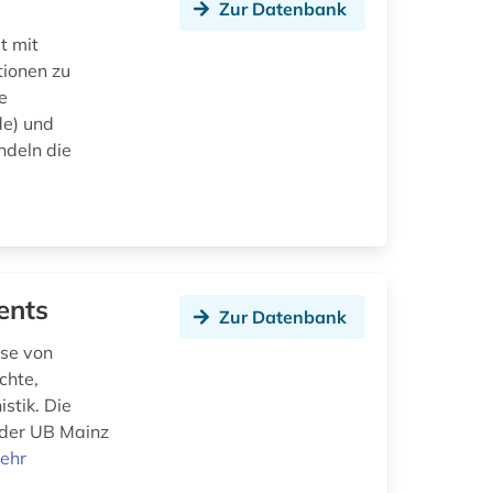
Zur Datenbank
t mit
tionen zu
e
de) und
ndeln die
ents
Zur Datenbank
sse von
chte,
stik. Die
 der UB Mainz
ehr