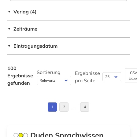
formelsammlung (1)
Israel (2)
Verlag (4)
▼
frankfurt (1)
Italien (1)
fremdsprache (1)
Zeiträume
▼
Kanada (1)
galloromanistik (1)
Liechtenstein (1)
Eintragungsdatum
▼
gehirn (2)
Luxemburg (1)
genetik (1)
Oesterreich (3)
100
Sortierung
Ergebnisse
CSV
Ergebnisse
geografie (1)
Expo
Polen (2)
pro Seite:
gefunden
geographische namen (1)
Rumänien (1)
geowissenschaften (1)
Saarland (1)
1
2
…
4
germanistik (2)
Schleswig-Holstein (2)
geschichte (15)
Schweiz (4)
Duden Sprachwissen