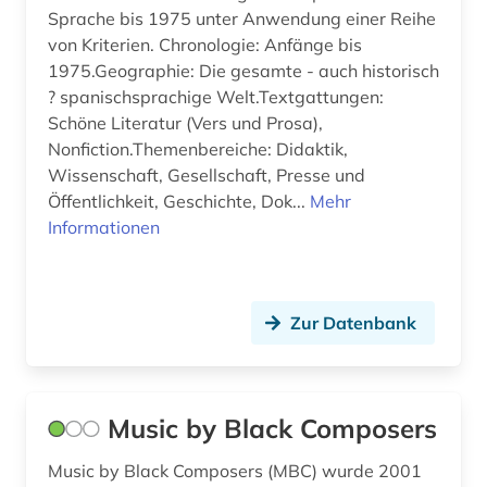
künstlerin (1)
Sprache bis 1975 unter Anwendung einer Reihe
von Kriterien. Chronologie: Anfänge bis
landeskunde (1)
1975.Geographie: Die gesamte - auch historisch
? spanischsprachige Welt.Textgattungen:
lexikon (100)
Schöne Literatur (Vers und Prosa),
Nonfiction.Themenbereiche: Didaktik,
liechtenstein (1)
Wissenschaft, Gesellschaft, Presse und
limnologie (1)
Öffentlichkeit, Geschichte, Dok...
Mehr
Informationen
literatur (3)
literaturwissenschaft (2)
Zur Datenbank
luxemburg (1)
luxemburger literaturarchiv (1)
malerei (1)
Music by Black Composers
marxismus (1)
Music by Black Composers (MBC) wurde 2001