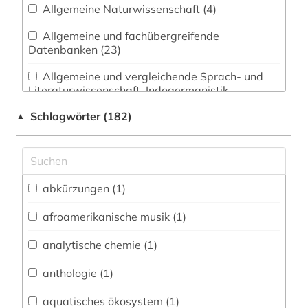
Allgemeine Naturwissenschaft (4)
Allgemeine und fachübergreifende
Datenbanken (23)
Allgemeine und vergleichende Sprach- und
Literaturwissenschaft. Indogermanistik.
Außereuropäische Sprachen und Literaturen (8)
Schlagwörter (182)
▲
Anglistik. Amerikanistik (2)
Archäologie (1)
abkürzungen (1)
Biologie, Biotechnologie (9)
Buch- und Bibliothekswesen,
afroamerikanische musik (1)
Informationswissenschaft (0)
analytische chemie (1)
Chemie und Pharmazie (6)
anthologie (1)
Energietechnik (0)
aquatisches ökosystem (1)