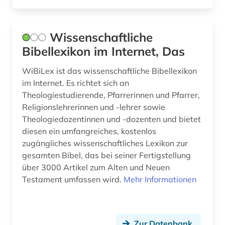
versuchsplanung (1)
Wissenschaftliche
verzeichnis (1)
Bibellexikon im Internet, Das
weltliteratur (1)
WiBiLex ist das wissenschaftliche Bibellexikon
westfalen-lippe (1)
im Internet. Es richtet sich an
Theologiestudierende, Pfarrerinnen und Pfarrer,
wirtschaft (1)
Religionslehrerinnen und -lehrer sowie
Theologiedozentinnen und -dozenten und bietet
wirtschaftsinformatik (1)
diesen ein umfangreiches, kostenlos
wäsche (1)
zugängliches wissenschaftliches Lexikon zur
gesamten Bibel, das bei seiner Fertigstellung
wörterbuch (20)
über 3000 Artikel zum Alten und Neuen
Testament umfassen wird.
Mehr Informationen
zahnmedizin (1)
zahntechnik (1)
ägyptisch (1)
Zur Datenbank