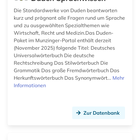
geschichte 1945- (1)
Spanien (4)
Die Standardwerke von Duden beantworten
geschichte <1150 (1)
kurz und prägnant alle Fragen rund um Sprache
Thueringen (1)
und zu ausgewählten Spezialthemen wie
gesundheitsmarkt (1)
Tschechische Republik (2)
Wirtschaft, Recht und Medizin.Das Duden-
gesundheitswesen in deutschland (1)
Paket im Munzinger-Portal enthält derzeit
Tuerkei (1)
(November 2025) folgende Titel: Deutsches
hermeneutik (1)
Universalwörterbuch Die deutsche
USA (1)
Rechtschreibung Das Stilwörterbuch Die
hirnforschung (1)
Ungarn (2)
Grammatik Das große Fremdwörterbuch Das
Herkunftswörterbuch Das Synonymwört...
Mehr
hispanistik (3)
Informationen
hormon (2)
hydrologie (1)
Zur Datenbank
iberoromanistik (2)
ikonographie (1)