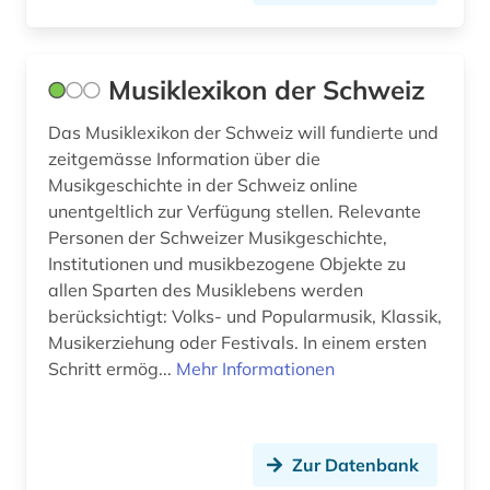
templerorden (1)
theatergeschichte (1)
Musiklexikon der Schweiz
theologie (1)
Das Musiklexikon der Schweiz will fundierte und
zeitgemässe Information über die
theologische ethik (1)
Musikgeschichte in der Schweiz online
unentgeltlich zur Verfügung stellen. Relevante
thüringen (1)
Personen der Schweizer Musikgeschichte,
tschechien (1)
Institutionen und musikbezogene Objekte zu
allen Sparten des Musiklebens werden
umweltschutz (2)
berücksichtigt: Volks- und Popularmusik, Klassik,
Musikerziehung oder Festivals. In einem ersten
umweltwissenschaften (1)
Schritt ermög...
Mehr Informationen
ungarn (1)
usa (1)
Zur Datenbank
verhalten (1)