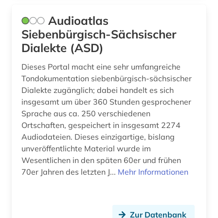
romanistik (1)
Audioatlas
Siebenbürgisch-Sächsischer
rumänien (1)
Dialekte (ASD)
saarland (1)
Dieses Portal macht eine sehr umfangreiche
satellitenbild (1)
Tondokumentation siebenbürgisch-sächsischer
Dialekte zugänglich; dabei handelt es sich
satellitenbilder (1)
insgesamt um über 360 Stunden gesprochener
schleswig-holstein (1)
Sprache aus ca. 250 verschiedenen
Ortschaften, gespeichert in insgesamt 2274
schlüsselwort (1)
Audiodateien. Dieses einzigartige, bislang
unveröffentlichte Material wurde im
schriftsteller (5)
Wesentlichen in den späten 60er und frühen
70er Jahren des letzten J...
Mehr Informationen
schule (1)
schwedisch (1)
schweiz (3)
Zur Datenbank