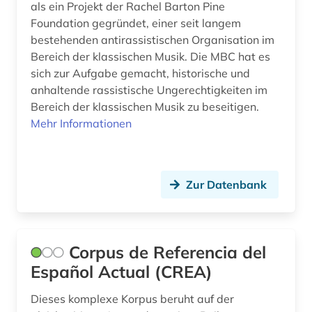
als ein Projekt der Rachel Barton Pine
mathematik (2)
Foundation gegründet, einer seit langem
bestehenden antirassistischen Organisation im
medienwissenschaft (1)
Bereich der klassischen Musik. Die MBC hat es
medizin (2)
sich zur Aufgabe gemacht, historische und
anhaltende rassistische Ungerechtigkeiten im
mensch (1)
Bereich der klassischen Musik zu beseitigen.
Mehr Informationen
menschheit (2)
mersch (1)
mode (1)
Zur Datenbank
molekularbiologie (1)
musik (4)
Corpus de Referencia del
Español Actual (CREA)
musiker (2)
musikwissenschaft (1)
Dieses komplexe Korpus beruht auf der