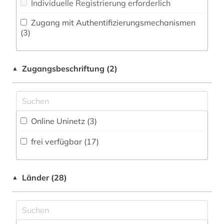
Individuelle Registrierung erforderlich
Psychologie (1)
christentum (1)
Zugang mit Authentifizierungsmechanismen
(3)
Rechtswissenschaft (3)
christliche ikonographie (1)
Romanistik (4)
computer (1)
Zugangsbeschriftung (2)
▲
Slavistik (2)
controlling (1)
Soziologie (2)
deutsch (4)
Sport (0)
Online Uninetz (3)
deutsches sprachgebiet (1)
Technik (3)
frei verfügbar (17)
deutschland (4)
Theologie und Religionswissenschaften (11)
dialekt (1)
Wirtschaftswissenschaften (3)
Länder (28)
▲
einblattholzschnitt (1)
Wissenschaftskunde, Forschung, Hochschul-,
elektronisches buch (1)
Museumswesen (0)
elektrotechnik (1)