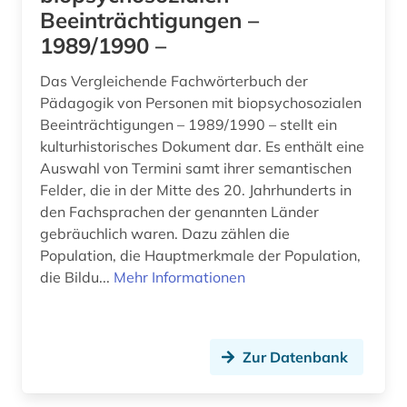
Beeinträchtigungen –
polen (1)
1989/1990 –
politologie (1)
Das Vergleichende Fachwörterbuch der
psychologie (1)
Pädagogik von Personen mit biopsychosozialen
Beeinträchtigungen – 1989/1990 – stellt ein
pädagogik (1)
kulturhistorisches Dokument dar. Es enthält eine
Auswahl von Termini samt ihrer semantischen
recht (2)
Felder, die in der Mitte des 20. Jahrhunderts in
reime (1)
den Fachsprachen der genannten Länder
gebräuchlich waren. Dazu zählen die
religion (3)
Population, die Hauptmerkmale der Population,
die Bildu...
Mehr Informationen
religionswissenschaft (2)
religionswissenschaftliches studium (1)
rock (1)
Zur Datenbank
rock-musik (1)