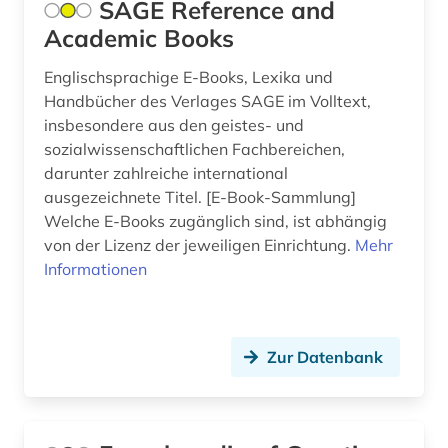
SAGE Reference and
indien (1)
Academic Books
informatik (3)
Englischsprachige E-Books, Lexika und
juden (1)
Handbücher des Verlages SAGE im Volltext,
insbesondere aus den geistes- und
jüdische geschichte (1)
sozialwissenschaftlichen Fachbereichen,
kanada (1)
darunter zahlreiche international
ausgezeichnete Titel. [E-Book-Sammlung]
karlsruhe (1)
Welche E-Books zugänglich sind, ist abhängig
von der Lizenz der jeweiligen Einrichtung.
Mehr
klassik (1)
Informationen
kleidung (1)
kommunikationswissenschaft (1)
Zur Datenbank
komponist (1)
komponistin (1)