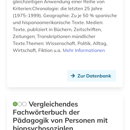
gleichzeitigen Anwendung einer Reihe von
nachschlagewerk (15)
Kriterien:Chronologie: die letzten 25 Jahre
(1975-1999). Geographie: Zu je 50 % spanische
naturwissenschaft (1)
und hispanoamerikanische Texte. Medien:
Texte, publiziert in Büchern, Zeitschriften,
neurologie (1)
Zeitungen; Transkriptionen mündlicher
neurowissenschaften (3)
Texte.Themen: Wissenschaft, Politik, Alltag,
Wirtschaft, Fiktion u.a.
Mehr Informationen
nichtchristliche religion (1)
nordfriesland (1)
Zur Datenbank
organist (1)
orgelbauer (1)
orgelkomponist (1)
Vergleichendes
Fachwörterbuch der
pharmazie (5)
Pädagogik von Personen mit
physik (2)
biopsychosozialen