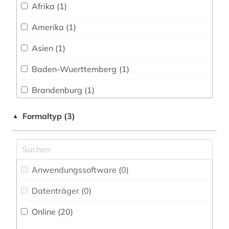
Afrika (1)
endokrinologie (2)
Amerika (1)
englisch (2)
Asien (1)
entdeckung (1)
Baden-Wuerttemberg (1)
enzyklopädie (7)
Brandenburg (1)
epoche (1)
Daenemark (1)
Formaltyp (3)
▲
erfindung (1)
Deutschland (13)
estland (1)
Estland (1)
ethnologie (1)
Anwendungssoftware (0
)
Frankreich (1)
fernerkundung (2)
Datenträger (0
)
Großbritannien (1)
film (3)
Online (20
)
Hessen (1)