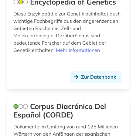
Encyclopedia of Genetics
koptisch (1)
Diese Enzyklopädie zur Genetik beinhaltet auch
korpus (1)
wichtige Fachbegriffe aus den angerenzenden
Gebieten Biochemie, Zell- und
korpus (3)
Molekularbiologie. Darüberhinaus sind
kostenrechnung (1)
bedeutende Forscher auf dem Gebiet der
Genetik enthalten.
Mehr Informationen
kultur (1)
kulturwissenschaften (1)
Zur Datenbank
kunst (6)
kunstgeschichte (3)
künste (1)
Corpus Diacrónico Del
Español (CORDE)
künstler (1)
Dokumente im Umfang von rund 125 Millionen
künstlerdatenbank (1)
Wörtern von den Anfängen der spanischen