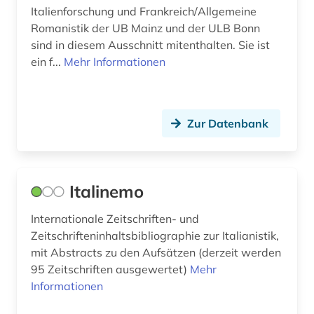
michel (1)
Italienforschung und Frankreich/Allgemeine
Romanistik der UB Mainz und der ULB Bonn
mittelalter (2)
sind in diesem Ausschnitt mitenthalten. Sie ist
mittelamerika (1)
ein f...
Mehr Informationen
mitteleuropa (1)
mittelrhein-gebiet (1)
Zur Datenbank
mittlerer osten (1)
museum (1)
Italinemo
musiker (1)
Internationale Zeitschriften- und
musikgeschichte (1)
Zeitschrifteninhaltsbibliographie zur Italianistik,
mit Abstracts zu den Aufsätzen (derzeit werden
naher osten (4)
95 Zeitschriften ausgewertet)
Mehr
Informationen
nationalbibliografie (3)