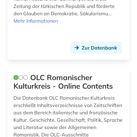
Zeitung der türkischen Republik und förderte
Suedosteuropa (1)
librettist (1)
den Glauben an Demokratie, Säkularismu...
Thueringen (2)
Mehr Informationen
literatur (3)
Tschechische Republik (1)
literaturwissenschaft (31)
USA (1)
Zur Datenbank
lothringen (1)
Ukraine (1)
lusitanistik (9)
Zypern (1)
luxemburg (1)
OLC Romanischer
Kulturkreis - Online Contents
mecklenburg-vorpommern (1)
Die Datenbank OLC Romanischer Kulturkreis
medienwissenschaft (31)
erschließt Inhaltsverzeichnisse von Zeitschriften
mediävistik (1)
aus dem Bereich italienische und französische
Kultur, Geschichte, Gesellschaft, Politik, Sprache
mexiko (1)
und Literatur sowie der Allgemeinen
Romanistik. Die OLC-Ausschnitte