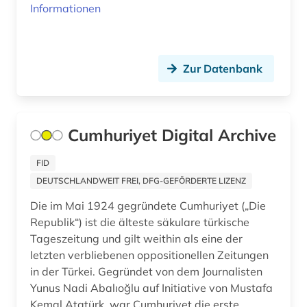
Informationen
Russland, Sowjetunion (1)
komponist (1)
Saarland (3)
kreolische sprachen (1)
Sachsen (3)
Zur Datenbank
kultur (9)
Sachsen-Anhalt (2)
kulturwissenschaften (40)
Schleswig-Holstein (2)
Cumhuriyet Digital Archive
kunst (3)
Schweiz (3)
FID
kunstmusik (1)
Serbien (1)
DEUTSCHLANDWEIT FREI, DFG-GEFÖRDERTE LIZENZ
landesgeschichte (1)
Die im Mai 1924 gegründete Cumhuriyet („Die
Slowakei (1)
landeskunde (97)
Republik“) ist die älteste säkulare türkische
Slowenien (1)
Tageszeitung und gilt weithin als eine der
lateinamerika (7)
letzten verbliebenen oppositionellen Zeitungen
Spanien (11)
in der Türkei. Gegründet von dem Journalisten
lateinamerikaforschung (1)
Yunus Nadi Abalıoğlu auf Initiative von Mustafa
Suedamerika (8)
Kemal Atatürk, war Cumhuriyet die erste
lexikon (1)