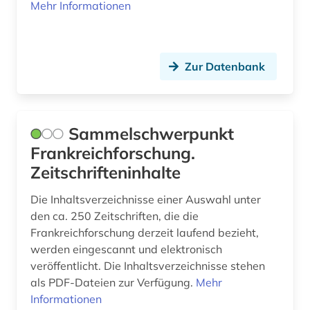
oral history (1)
Mehr Informationen
ortsgeschichte &amp;lt;fach&amp;gt; (1)
ortsverzeichnis (1)
Zur Datenbank
osteuropa (1)
ostmitteleuropa (1)
Sammelschwerpunkt
papiamento (1)
Frankreichforschung.
Zeitschrifteninhalte
paris (1)
Die Inhaltsverzeichnisse einer Auswahl unter
parlamentsdebatte (1)
den ca. 250 Zeitschriften, die die
pfalz (1)
Frankreichforschung derzeit laufend bezieht,
werden eingescannt und elektronisch
physische geographie (1)
veröffentlicht. Die Inhaltsverzeichnisse stehen
als PDF-Dateien zur Verfügung.
Mehr
politik (5)
Informationen