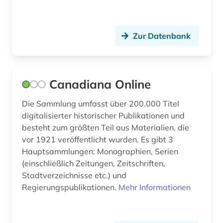
portugal (2)
quelle (3)
Zur Datenbank
raumdaten (1)
redewendung (1)
Canadiana Online
regionalbibliografie (21)
Die Sammlung umfasst über 200.000 Titel
rezension (1)
digitalisierter historischer Publikationen und
besteht zum größten Teil aus Materialien, die
rheinland <s></s> (1)
vor 1921 veröffentlicht wurden. Es gibt 3
rheinland-pfalz (2)
Hauptsammlungen: Monographien, Serien
(einschließlich Zeitungen, Zeitschriften,
romania (1)
Stadtverzeichnisse etc.) und
Regierungspublikationen.
Mehr Informationen
romanistik (3)
rätoromanisch (1)