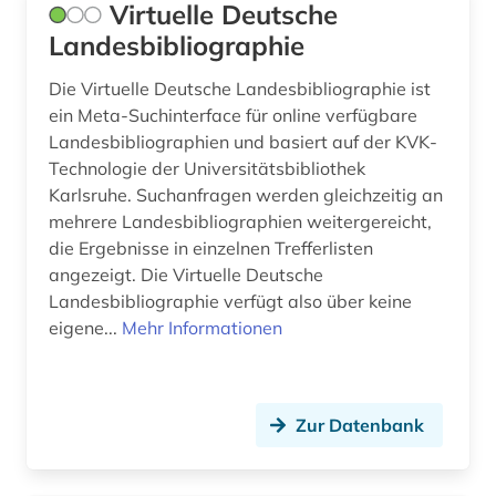
Virtuelle Deutsche
spanisch (2)
Landesbibliographie
spanische literatur (1)
Die Virtuelle Deutsche Landesbibliographie ist
sprache (1)
ein Meta-Suchinterface für online verfügbare
Landesbibliographien und basiert auf der KVK-
sprachenlernen (1)
Technologie der Universitätsbibliothek
Karlsruhe. Suchanfragen werden gleichzeitig an
sprachpraxis (6)
mehrere Landesbibliographien weitergereicht,
sprachwissenschaft (19)
die Ergebnisse in einzelnen Trefferlisten
angezeigt. Die Virtuelle Deutsche
staat (5)
Landesbibliographie verfügt also über keine
eigene...
Mehr Informationen
staat oldenburg (1)
stadtplan (1)
Zur Datenbank
statistik (3)
südosteuropa (1)