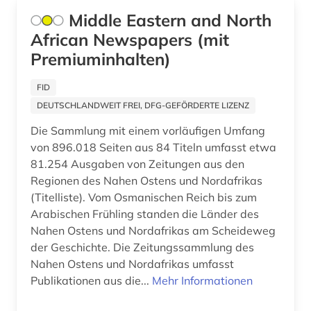
Japan (1)
Middle Eastern and North
iberische halbinsel (1)
African Newspapers (mit
Jugoslawien (1)
iberoromanisch (1)
Premiuminhalten)
Kanada (3)
iberoromanistik (17)
FID
Kroatien (1)
ideengeschichte (1)
DEUTSCHLANDWEIT FREI, DFG-GEFÖRDERTE LIZENZ
Lettland (1)
Die Sammlung mit einem vorläufigen Umfang
internationale organisation (1)
von 896.018 Seiten aus 84 Titeln umfasst etwa
Litauen (1)
internationale politik (1)
81.254 Ausgaben von Zeitungen aus den
Luxemburg (1)
Regionen des Nahen Ostens und Nordafrikas
iran (1)
(Titelliste). Vom Osmanischen Reich bis zum
Makedonien (1)
Arabischen Frühling standen die Länder des
irland (1)
Nahen Ostens und Nordafrikas am Scheideweg
Mecklenburg-Vorpommern (2)
der Geschichte. Die Zeitungssammlung des
island (1)
Nahen Ostens und Nordafrikas umfasst
Mittelamerika (6)
italianistik (9)
Publikationen aus die...
Mehr Informationen
Moldawien (1)
italien (5)