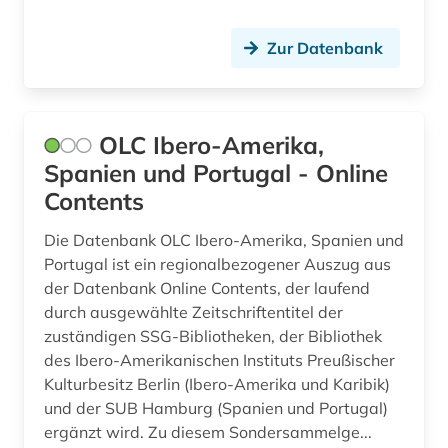
nationalkonvent (1)
naturwissenschaften (1)
Zur Datenbank
neuerwerbung (1)
neuzeit (1)
OLC Ibero-Amerika,
Spanien und Portugal - Online
niedersachsen (2)
Contents
niederösterreich (2)
Die Datenbank OLC Ibero-Amerika, Spanien und
nordafrika (2)
Portugal ist ein regionalbezogener Auszug aus
der Datenbank Online Contents, der laufend
nordrhein-westfalen (2)
durch ausgewählte Zeitschriftentitel der
oberösterreich (1)
zuständigen SSG-Bibliotheken, der Bibliothek
des Ibero-Amerikanischen Instituts Preußischer
online-ressource (1)
Kulturbesitz Berlin (Ibero-Amerika und Karibik)
und der SUB Hamburg (Spanien und Portugal)
oper (1)
ergänzt wird. Zu diesem Sondersammelge...