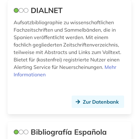
tageszeitung (1)
DIALNET
thematische karte (2)
Aufsatzbibliographie zu wissenschaftlichen
Fachzeitschriften und Sammelbänden, die in
theoretische geographie (1)
Spanien veröffentlicht werden. Mit einem
thüringen (1)
fachlich gegliederten Zeitschriftenverzeichnis,
teilweise mit Abstracts und Links zum Volltext.
tonträger (1)
Bietet für (kostenfrei) registrierte Nutzer einen
Alerting Service für Neuerscheinungen.
Mehr
topographie (1)
Informationen
ungarn (1)
usa (1)
Zur Datenbank
verbundkatalog (1)
verzeichnis (1)
Bibliografía Española
vinck (1)