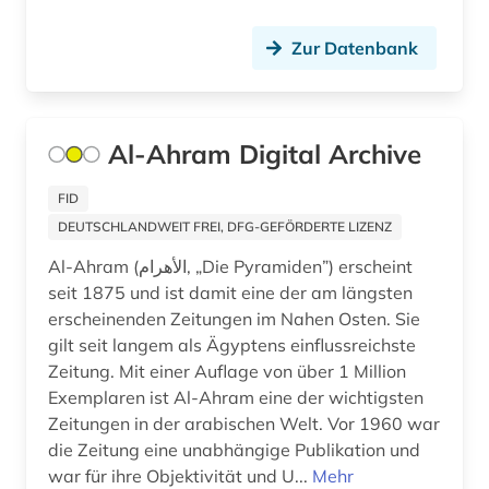
Montenegro (1)
italienisch (2)
Zur Datenbank
Niedersachsen (3)
japan (1)
Nordrhein-Westfalen (3)
kanada (4)
Al-Ahram Digital Archive
Oesterreich (4)
karibik (2)
Osteuropa (1)
FID
karte (3)
DEUTSCHLANDWEIT FREI, DFG-GEFÖRDERTE LIZENZ
Ostmitteleuropa (1)
karten (1)
Al-Ahram (الأهرام‎, „Die Pyramiden”) erscheint
Polen (1)
seit 1875 und ist damit eine der am längsten
kartografie (1)
erscheinenden Zeitungen im Nahen Osten. Sie
Portugal (2)
gilt seit langem als Ägyptens einflussreichste
kartographie (1)
Zeitung. Mit einer Auflage von über 1 Million
Rheinland-Pfalz (2)
katalog (1)
Exemplaren ist Al-Ahram eine der wichtigsten
Roemisches Reich (1)
Zeitungen in der arabischen Welt. Vor 1960 war
kino (1)
die Zeitung eine unabhängige Publikation und
Rumänien (1)
war für ihre Objektivität und U...
Mehr
kolonialreich (1)