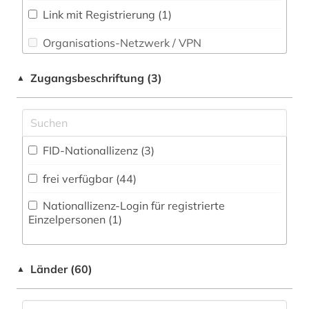
Wirtschaftswissenschaften (4)
Link mit Registrierung (1)
elektronische zeitschrift (1)
Wissenschaftskunde, Forschung, Hochschul-,
Organisations-Netzwerk / VPN
elektronisches buch (2)
Museumswesen (1)
Shibboleth
england (1)
Zugangsbeschriftung (3)
▲
Zugriff vor Ort
europa (1)
fachdidaktik (13)
FID-Nationallizenz (3)
fachportal (1)
frei verfügbar (44)
fid nahost-, nordafrika- und islamstudien (3)
Nationallizenz-Login für registrierte
forschung (1)
Einzelpersonen (1)
foto (1)
Länder (60)
fotografie (1)
▲
frankreich (9)