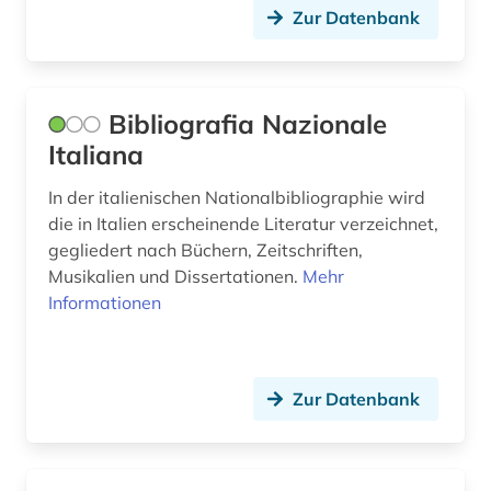
saarland (1)
Zur Datenbank
sachgebiete: 74.13 erde <geographie> (1)
sachsen (2)
Bibliografia Nazionale
Italiana
sachsen-anhalt (1)
sammlung (1)
In der italienischen Nationalbibliographie wird
die in Italien erscheinende Literatur verzeichnet,
schleswig-holstein (1)
gegliedert nach Büchern, Zeitschriften,
Musikalien und Dissertationen.
Mehr
schottland (1)
Informationen
schweiz (1)
schweizerische nationalbibliothek (1)
Zur Datenbank
sozialgeographie (1)
spanien (10)