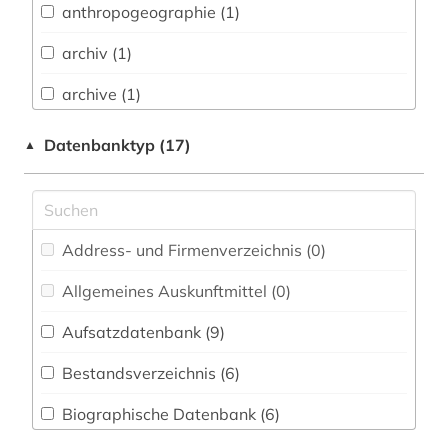
anthropogeographie (1)
Chemie und Pharmazie (0)
archiv (1)
Energietechnik (0)
archive (1)
Ethnologie (6)
aruba (1)
Datenbanktyp (17)
▲
Geographie (21)
atlas (6)
Geowissenschaften (0)
baden-württemberg (2)
Germanistik. Niederlandistik. Skandinavistik
Address- und Firmenverzeichnis (0
)
(1)
bayern (2)
Allgemeines Auskunftmittel (0
)
Geschichte (27)
berlin (1)
Aufsatzdatenbank (9
)
Geschichte der Pädagogik und des
bern (1)
Bildungswesens (0)
Bestandsverzeichnis (6
)
bevölkerung (1)
Gesundheitswissenschaften (0)
Biographische Datenbank (6
)
bibliografie (8)
Heilpädagogik (0)