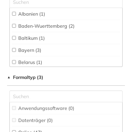
französische revolution (1)
Albanien (1)
frauenforschung (1)
Baden-Wuerttemberg (2)
galloromanistik (13)
Baltikum (1)
geisteswissenschaften (1)
Bayern (3)
geschichte (19)
Belarus (1)
geschichte &lt;1550-1921&gt; (1)
Berlin (1)
Formaltyp (3)
▲
geschichte 1000-2000 (1)
Bosnien-Herzegowina (1)
geschichte 1500-2000 (1)
Brandenburg (3)
geschichte 1807-1929 (1)
Anwendungssoftware (0
)
Bremen (1)
geschichte 1870-2019 (2)
Datenträger (0
)
Bulgarien (1)
gesellschaft (1)