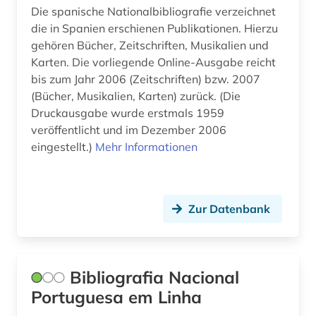
Die spanische Nationalbibliografie verzeichnet
volksmusik (1)
die in Spanien erschienen Publikationen. Hierzu
website (1)
gehören Bücher, Zeitschriften, Musikalien und
Karten. Die vorliegende Online-Ausgabe reicht
westfalen (1)
bis zum Jahr 2006 (Zeitschriften) bzw. 2007
(Bücher, Musikalien, Karten) zurück. (Die
wirtschaft (1)
Druckausgabe wurde erstmals 1959
veröffentlicht und im Dezember 2006
wörterbuch (4)
eingestellt.)
Mehr Informationen
württemberg (1)
zarzuela (1)
Zur Datenbank
zeitschrift (3)
zeitschriften (2)
Bibliografia Nacional
zeitschriftenaufsatz (1)
Portuguesa em Linha
zeitung (9)