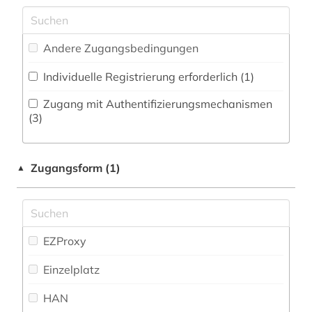
Philosophie (0)
carl de (1)
Zeitungs-, Zeitschriftenbibliographie (1
)
Physik (0)
demographie (1)
Andere Zugangsbedingungen
Politologie (9)
denkmal (1)
Individuelle Registrierung erforderlich (1)
Psychologie (0)
deutschland (2)
Zugang mit Authentifizierungsmechanismen
(3)
Rechtswissenschaft (1)
digitalisat (2)
Romanistik (36)
dissertation (1)
Zugangsform (1)
▲
Slavistik (0)
dissertationen (1)
Soziologie (2)
druckgraphik (1)
Sport (0)
EZProxy
druckwerk (3)
Technik (0)
Einzelplatz
elektronische bibliothek (2)
Theologie und Religionswissenschaften (1)
HAN
elektronische ressource (1)