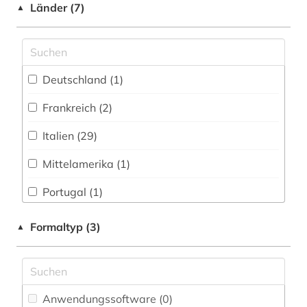
Wirtschaftswissenschaften (1)
Länder (7)
▲
hotelgewerbe (1)
Wissenschaftskunde, Forschung, Hochschul-,
iberoromanistik (4)
Museumswesen (0)
italia (1)
Deutschland (1)
italianistik (19)
Frankreich (2)
italien (1)
Italien (29)
italienisch (88)
Mittelamerika (1)
italienische literatur (1)
Portugal (1)
japanisch (3)
Spanien (1)
Formaltyp (3)
▲
jiddisch (1)
Suedamerika (1)
kochen (1)
kollokationswörterbuch (1)
Anwendungssoftware (0
)