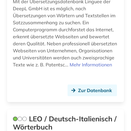
Mit der Übersetzungsdatenbank Linguee der
DeepL GmbH ist es möglich, nach
sprachwissenschaft (8)
Übersetzungen von Wörtern und Textstellen im
Satzzusammenhang zu suchen. Ein
synonym (1)
Computerprogramm durchforstet das Internet,
technik (1)
erkennt übersetzte Webseiten und bewertet
deren Qualität. Neben professionell übersetzten
thailändisch (1)
Webseiten von Unternehmen, Organisationen
und Universitäten werden auch zweisprachige
tourismus (1)
Texte wie z. B. Patentsc...
Mehr Informationen
tschechisch (5)
türkisch (3)
Zur Datenbank
ungarisch (2)
vietnamesisch (1)
LEO / Deutsch-Italienisch /
wörterbuch (66)
Wörterbuch
wörterbuch <fachlexikon> (1)