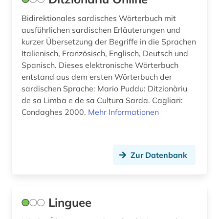
romanische sprachen und literaturen (1)
Bidirektionales sardisches Wörterbuch mit
ausführlichen sardischen Erläuterungen und
romanistik (2)
kurzer Übersetzung der Begriffe in die Sprachen
Italienisch, Französisch, Englisch, Deutsch und
russisch (12)
Spanisch. Dieses elektronische Wörterbuch
sardinisch (1)
entstand aus dem ersten Wörterbuch der
sardischen Sprache: Mario Puddu: Ditzionàriu
sardisch (1)
de sa Limba e de sa Cultura Sarda. Cagliari:
Condaghes 2000.
Mehr Informationen
schwedisch (3)
slowakisch (1)
Zur Datenbank
slowenisch (2)
spanisch (23)
sprache (1)
Linguee
sprachpraxis (12)