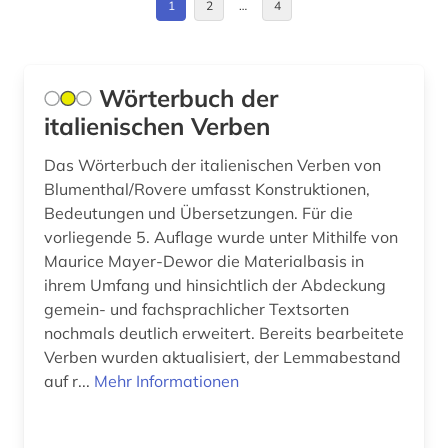
1
2
…
4
lyrik (1)
malaiisch (1)
Wörterbuch der
mandarin (1)
italienischen Verben
medienwissenschaft (2)
Das Wörterbuch der italienischen Verben von
Blumenthal/Rovere umfasst Konstruktionen,
mehrsprachig (1)
Bedeutungen und Übersetzungen. Für die
mehrsprachiges wörterbuch (1)
vorliegende 5. Auflage wurde unter Mithilfe von
Maurice Mayer-Dewor die Materialbasis in
morphologie (1)
ihrem Umfang und hinsichtlich der Abdeckung
gemein- und fachsprachlicher Textsorten
musik (1)
nochmals deutlich erweitert. Bereits bearbeitete
nachschlagewerk (1)
Verben wurden aktualisiert, der Lemmabestand
auf r...
Mehr Informationen
neulatein (1)
niederländisch (4)