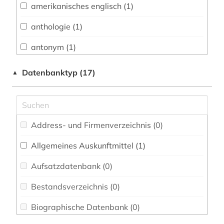
amerikanisches englisch (1)
Chemie und Pharmazie (0)
anthologie (1)
Energietechnik (0)
antonym (1)
Ethnologie (0)
arabisch (1)
Datenbanktyp (17)
▲
Geographie (0)
aussprache (1)
Geowissenschaften (0)
bibliografie (4)
Germanistik. Niederlandistik. Skandinavistik
Address- und Firmenverzeichnis (0
)
(7)
bibliographie (1)
Allgemeines Auskunftmittel (1
)
Geschichte (2)
chinesisch (8)
Aufsatzdatenbank (0
)
Geschichte der Pädagogik und des
dante (1)
Bildungswesens (0)
Bestandsverzeichnis (0
)
deutsch (36)
Gesundheitswissenschaften (0)
Biographische Datenbank (0
)
druckwerk (1)
Heilpädagogik (0)