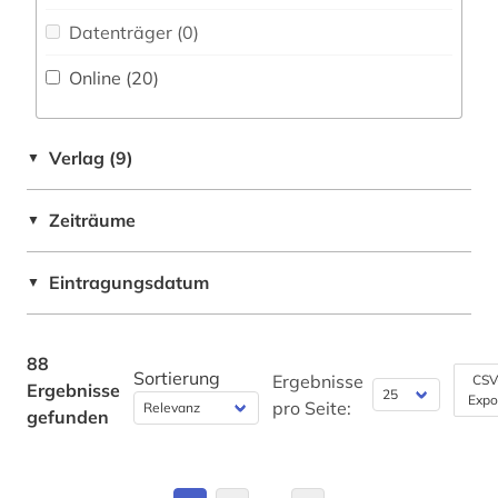
koreanisch (1)
Datenträger (0
)
korpus (5)
Online (20
)
kulturwissenschaften (2)
Verlag (9)
▼
landeskunde (2)
latein (4)
Zeiträume
▼
lebensmittel (1)
Eintragungsdatum
▼
linguistik (2)
literatur (12)
88
Sortierung
Ergebnisse
CSV
Ergebnisse
literaturwissenschaft (5)
Expo
pro Seite:
gefunden
logudoresisch (1)
lusitanistik (2)