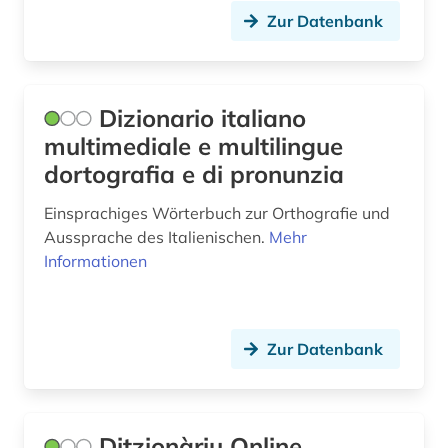
Zur Datenbank
norwegisch (2)
nährmittelindustrie (1)
online-publikation (1)
Dizionario italiano
multimediale e multilingue
oral history (1)
dortografia e di pronunzia
orthografie (1)
Einsprachiges Wörterbuch zur Orthografie und
paläographie (1)
Aussprache des Italienischen.
Mehr
Informationen
polnisch (5)
portal (1)
Zur Datenbank
portugiesisch (10)
quelle (3)
reiseverkehrsgeographie (1)
Ditzionàriu Online