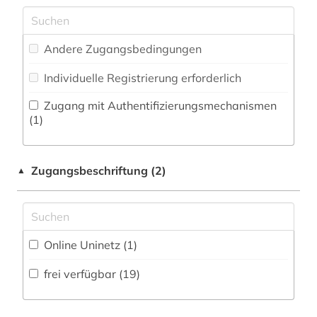
Philosophie (0)
fremdwort (1)
Zeitungs-, Zeitschriftenbibliographie (0
)
Physik (0)
galloromanistik (3)
Andere Zugangsbedingungen
Politologie (0)
gastronomie (1)
Individuelle Registrierung erforderlich
Psychologie (0)
gaststättengewerbe (1)
Zugang mit Authentifizierungsmechanismen
(1)
Rechtswissenschaft (0)
geschichte (5)
Romanistik (72)
geschichte 1350-1500 (1)
Zugangsbeschriftung (2)
▲
Slavistik (5)
geschichte 1850-1900 (2)
Soziologie (1)
gesellschaft (1)
Sport (0)
Online Uninetz (1)
grammatik (1)
Technik (1)
frei verfügbar (19)
griechisch (3)
Theologie und Religionswissenschaften (0)
hispanistik (3)