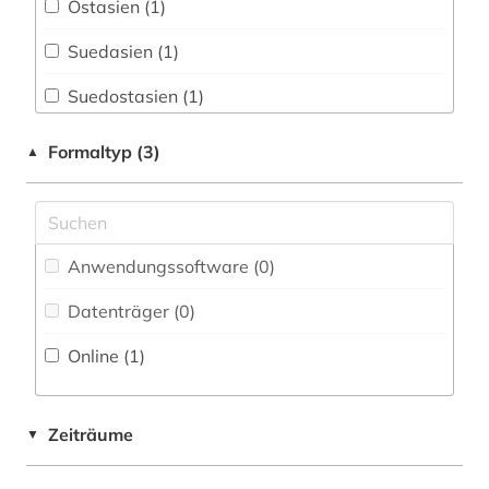
Ostasien (1)
Psychologie (0)
Suedasien (1)
Rechtswissenschaft (0)
Suedostasien (1)
Romanistik (0)
Formaltyp (3)
▲
Slavistik (0)
Soziologie (0)
Sport (0)
Anwendungssoftware (0
)
Technik (0)
Datenträger (0
)
Theologie und Religionswissenschaften (0)
Online (1
)
Wirtschaftswissenschaften (0)
Wissenschaftskunde, Forschung, Hochschul-,
Zeiträume
▼
Museumswesen (0)