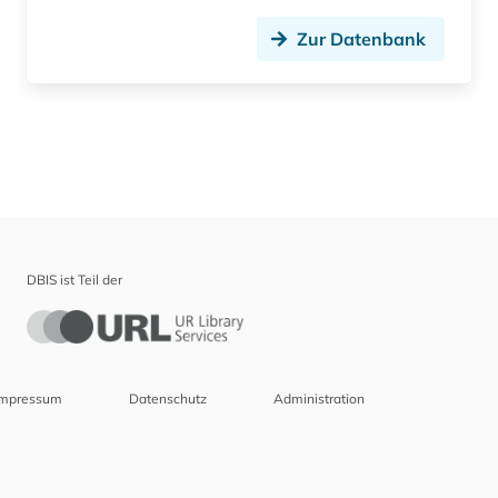
Zur Datenbank
DBIS ist Teil der
Impressum
Datenschutz
Administration