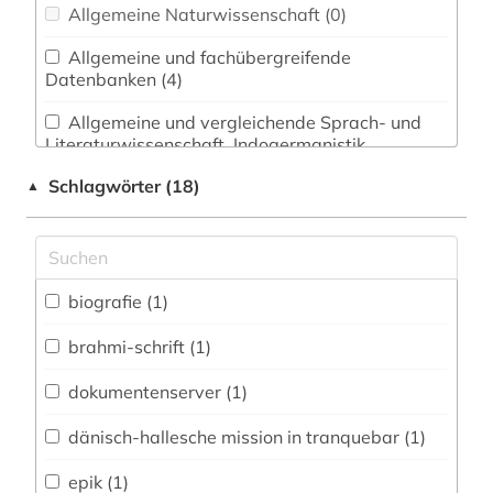
Allgemeine Naturwissenschaft (0)
Allgemeine und fachübergreifende
Datenbanken (4)
Allgemeine und vergleichende Sprach- und
Literaturwissenschaft. Indogermanistik.
Außereuropäische Sprachen und Literaturen (1)
Schlagwörter (18)
▲
Anglistik. Amerikanistik (0)
Archäologie (0)
biografie (1)
Biologie, Biotechnologie (0)
Buch- und Bibliothekswesen,
brahmi-schrift (1)
Informationswissenschaft (0)
dokumentenserver (1)
Chemie und Pharmazie (0)
dänisch-hallesche mission in tranquebar (1)
Energietechnik (0)
epik (1)