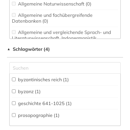
Allgemeine Naturwissenschaft (0)
Allgemeine und fachübergreifende
Datenbanken (0)
Allgemeine und vergleichende Sprach- und
Literaturwissenschaft. Indogermanistik.
Außereuropäische Sprachen und Literaturen (0)
Schlagwörter (4)
▲
Anglistik. Amerikanistik (0)
Archäologie (0)
byzantinisches reich (1)
Biologie, Biotechnologie (0)
Buch- und Bibliothekswesen,
byzanz (1)
Informationswissenschaft (0)
geschichte 641-1025 (1)
Chemie und Pharmazie (0)
prosopographie (1)
Energietechnik (0)