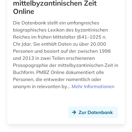
mittelbyzantinischen Zeit
Psychologie (0)
Online
Rechtswissenschaft (0)
Die Datenbank stellt ein umfangreiches
biographisches Lexikon des byzantinischen
Romanistik (0)
Reiches im frühen Mittelalter (641–1025 n.
Slavistik (0)
Chr.)dar. Sie enthält Daten zu über 20.000
Personen und basiert auf der zwischen 1998
Soziologie (0)
und 2013 in zwei Teilen erschienenen
Prosopographie der mittelbyzantinischen Zeit in
Sport (0)
Buchform. PMBZ Online dokumentiert alle
Personen, die entweder namentlich oder
Technik (0)
anonym in relevanten by...
Mehr Informationen
Theologie und Religionswissenschaften (0)
Wirtschaftswissenschaften (0)
Zur Datenbank
Wissenschaftskunde, Forschung, Hochschul-,
Museumswesen (0)