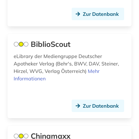
mathematik (1)
Zur Datenbank
medienwissenschaft (4)
medizin (13)
BiblioScout
medizinrecht (1)
eLibrary der Mediengruppe Deutscher
mesosoziologie (1)
Apotheker Verlag (Behr's, BWV, DAV, Steiner,
Hirzel, WVG, Verlag Österreich)
Mehr
metasuchmaschine (1)
Informationen
mikrosoziologie (1)
musik (1)
Zur Datenbank
musikwissenschaft (1)
nachschlagewerk (1)
Chinamaxx
nag hammadi (1)