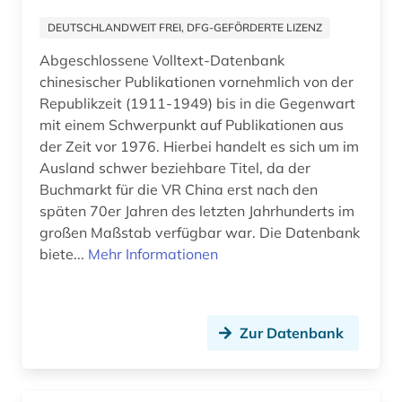
DEUTSCHLANDWEIT FREI, DFG-GEFÖRDERTE LIZENZ
naturwissenschaft (1)
Abgeschlossene Volltext-Datenbank
naturwissenschaften (31)
chinesischer Publikationen vornehmlich von der
Republikzeit (1911-1949) bis in die Gegenwart
open access (5)
mit einem Schwerpunkt auf Publikationen aus
patent (1)
der Zeit vor 1976. Hierbei handelt es sich um im
Ausland schwer beziehbare Titel, da der
pharmazie (6)
Buchmarkt für die VR China erst nach den
späten 70er Jahren des letzten Jahrhunderts im
philosophie (1)
großen Maßstab verfügbar war. Die Datenbank
biete...
Mehr Informationen
philosophiegeschichte (1)
politische wissenschaft (1)
projekt (1)
Zur Datenbank
psychologie (2)