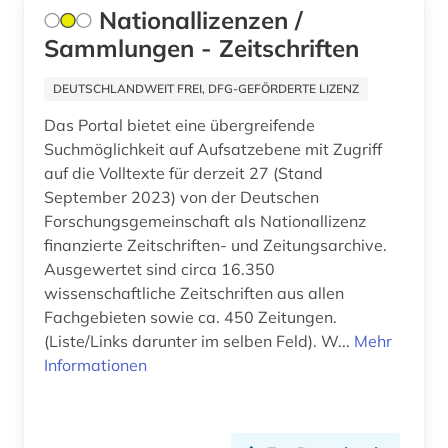
pädagogik (2)
Nationallizenzen /
quelle (2)
Sammlungen - Zeitschriften
recherchetool (1)
DEUTSCHLANDWEIT FREI, DFG-GEFÖRDERTE LIZENZ
recht (6)
Das Portal bietet eine übergreifende
Suchmöglichkeit auf Aufsatzebene mit Zugriff
rechtswissenschaft (3)
auf die Volltexte für derzeit 27 (Stand
September 2023) von der Deutschen
rechtswissenschaften (3)
Forschungsgemeinschaft als Nationallizenz
finanzierte Zeitschriften- und Zeitungsarchive.
religion (1)
Ausgewertet sind circa 16.350
russisch (1)
wissenschaftliche Zeitschriften aus allen
Fachgebieten sowie ca. 450 Zeitungen.
russland (2)
(Liste/Links darunter im selben Feld). W...
Mehr
Informationen
schriftdenkmal (1)
slavistik (2)