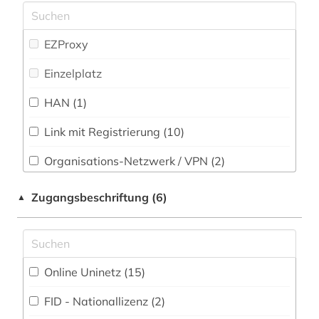
Wirtschaftswissenschaften (34)
fid ost-, ostmittel- und südosteuropa (2)
Wissenschaftskunde, Forschung, Hochschul-,
EZProxy
fid slawistik (2)
Museumswesen (9)
Einzelplatz
film (1)
HAN (1)
forstwissenschaft (1)
fragment (1)
Link mit Registrierung (10)
frankophonie (1)
Organisations-Netzwerk / VPN (2)
Shibboleth
frankreich (4)
Zugangsbeschriftung (6)
▲
Zugriff vor Ort
frühes christentum (1)
galloromanistik (2)
Online Uninetz (15)
geisteswissenschaften (134)
FID - Nationallizenz (2)
geschichte (4)