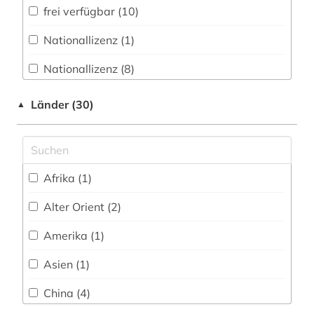
frei verfügbar (10)
geschichtsschreibung (1)
Nationallizenz (1)
geschichtswissenschaft (1)
Nationallizenz (8)
gesundheit (1)
Nationallizenz-Login für registrierte
gesundheitsrecht (1)
Länder (30)
▲
Einzelpersonen (8)
gesundheitsökonomie (1)
gothic studies (1)
Afrika (1)
handbuch (1)
Alter Orient (2)
handschrift (1)
Amerika (1)
hochschulschrift (2)
Asien (1)
hochschulschriften (1)
China (4)
horror (1)