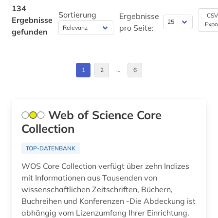
Kroatien (1)
134
Sortierung
kommunikationswissenschaft (1)
Ergebnisse
CSV
Ergebnisse
Expo
Litauen (1)
pro Seite:
gefunden
kongress (1)
Makedonien (1)
kongressbericht (1)
Moldawien (1)
1
2
…
6
koptologie (1)
Niedersachsen (1)
kroatien (1)
Osmanisches Reich (1)
Web of Science Core
kultur (3)
Collection
Ostasien (1)
kulturwissenschaften (5)
Osteuropa (1)
TOP-DATENBANK
kunst (9)
WOS Core Collection verfügt über zehn Indizes
Palaestina (1)
kunstgeschichte (1)
mit Informationen aus Tausenden von
Russland, Sowjetunion (5)
wissenschaftlichen Zeitschriften, Büchern,
kunstwissenschaft (1)
Buchreihen und Konferenzen -Die Abdeckung ist
Suedostasien (1)
abhängig vom Lizenzumfang Ihrer Einrichtung.
künste (1)