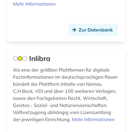
Mehr Informationen
Suedosteuropa (1)
landeskunde (1)
Tuerkei (1)
landwirtschaft (1)
Ungarn (1)
Zur Datenbank
lehrbuch (1)
linguistik (1)
Inlibra
litauen (1)
Als eine der größten Plattformen für digitale
literatur (1)
Fachinformationen im deutschsprachigen Raum
literaturwissenschaft (7)
bündelt die Plattform Inhalte von Nomos,
C.H.Beck, VDI und über 100 weiteren Verlagen,
literaturwissenschaften (1)
sowie den Fachgebieten Recht, Wirtschaft,
Geistes-, Sozial- und Naturwissenschaften.
lituanistik (1)
Volltextzugang abhängig vom Lizenzumfang
makrosoziologie (1)
der jeweiligen Einrichtung.
Mehr Informationen
manchester university press (1)