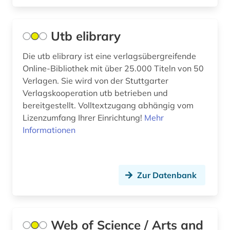
volltext (3)
völkerrecht (1)
Utb elibrary
walter de gruyter (1)
Die utb elibrary ist eine verlagsübergreifende
Online-Bibliothek mit über 25.000 Titeln von 50
wirtschaft (1)
Verlagen. Sie wird von der Stuttgarter
wirtschaftswissenschaften (15)
Verlagskooperation utb betrieben und
bereitgestellt. Volltextzugang abhängig vom
wissenschaftliche literatur (2)
Lizenzumfang Ihrer Einrichtung!
Mehr
Informationen
wissenschaftsblogs (1)
zeitschrift (6)
zeitschriften (1)
Zur Datenbank
zeitschriftenaufsatz (23)
zitationsdatenbank (1)
Web of Science / Arts and