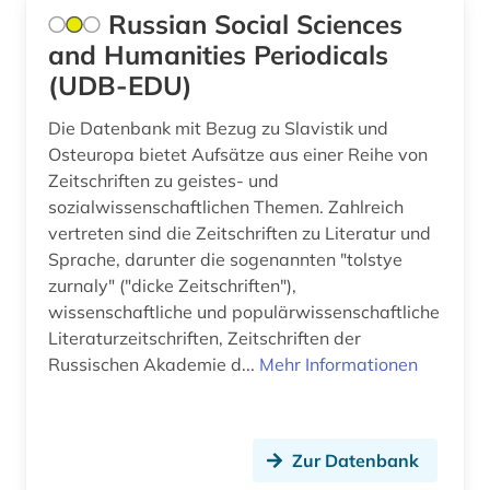
südafrika (1)
Russian Social Sciences
and Humanities Periodicals
südkorea (1)
(UDB-EDU)
südostasien (1)
Die Datenbank mit Bezug zu Slavistik und
technik (13)
Osteuropa bietet Aufsätze aus einer Reihe von
Zeitschriften zu geistes- und
telekommunikation (1)
sozialwissenschaftlichen Themen. Zahlreich
theaterwissenschaft (4)
vertreten sind die Zeitschriften zu Literatur und
Sprache, darunter die sogenannten "tolstye
theologie (2)
zurnaly" ("dicke Zeitschriften"),
wissenschaftliche und populärwissenschaftliche
theorie (1)
Literaturzeitschriften, Zeitschriften der
Russischen Akademie d...
Mehr Informationen
umweltschutz (2)
ungarn (1)
virtuelle forschungsumgebung (1)
Zur Datenbank