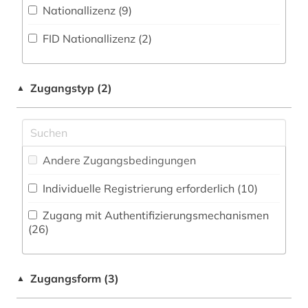
Philosophie (41)
Nationallizenz (9)
elektronische zeitschrift (12)
Zeitungs-, Zeitschriftenbibliographie (2
)
Physik (6)
FID Nationallizenz (2)
elektronisches buch (45)
Politologie (36)
empirische sozialforschung (1)
Zugangstyp (2)
Psychologie (28)
▲
energieforschung (1)
Rechtswissenschaft (27)
estland (1)
Romanistik (25)
evaluation (1)
Andere Zugangsbedingungen
Slavistik (19)
fachdidaktik (2)
Individuelle Registrierung erforderlich (10)
Soziologie (48)
fachinformationsdienst (1)
Zugang mit Authentifizierungsmechanismen
(26)
Sport (0)
fachliteratur (2)
Technik (12)
fachzeitschrift (1)
Zugangsform (3)
▲
Theologie und Religionswissenschaften (31)
fashion (1)