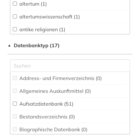
altertum (1)
Chemie und Pharmazie (6)
altertumswissenschaft (1)
Energietechnik (7)
antike religionen (1)
Ethnologie (28)
arabische staaten (2)
Datenbanktyp (17)
▲
Geographie (21)
arabistik (2)
Geowissenschaften (7)
architektur (1)
Germanistik. Niederlandistik. Skandinavistik
Address- und Firmenverzeichnis (0
)
(25)
belletristik (1)
Allgemeines Auskunftmittel (0
)
Geschichte (47)
bibliografie (7)
Aufsatzdatenbank (51
)
Geschichte der Pädagogik und des
bibliographie (8)
Bildungswesens (0)
Bestandsverzeichnis (0
)
bibliometrie (1)
Gesundheitswissenschaften (2)
Biographische Datenbank (0
)
bibliothekswissenschaft (1)
Heilpädagogik (1)