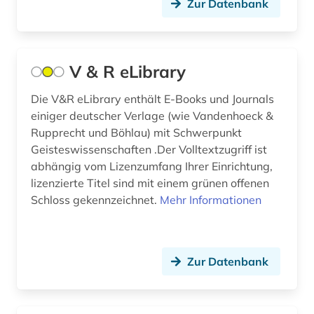
slawistik (1)
Zur Datenbank
soziale norm (1)
soziale systeme (1)
V & R eLibrary
sozialer wandel (1)
Die V&R eLibrary enthält E-Books und Journals
einiger deutscher Verlage (wie Vandenhoeck &
sozialwissenschaften (80)
Rupprecht und Böhlau) mit Schwerpunkt
sportwissenschaften (1)
Geisteswissenschaften .Der Volltextzugriff ist
abhängig vom Lizenzumfang Ihrer Einrichtung,
sprach- und literaturwissenschaft (2)
lizenzierte Titel sind mit einem grünen offenen
Schloss gekennzeichnet.
Mehr Informationen
sprache (1)
sprachwissenschaft (4)
sprachwissenschaften (3)
Zur Datenbank
suchmaschine (2)