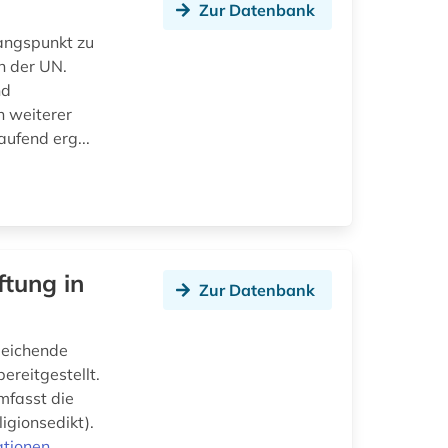
Zur Datenbank
gangspunkt zu
n der UN.
nd
h weiterer
aufend erg...
ftung in
Zur Datenbank
gleichende
ereitgestellt.
mfasst die
igionsedikt).
ationen