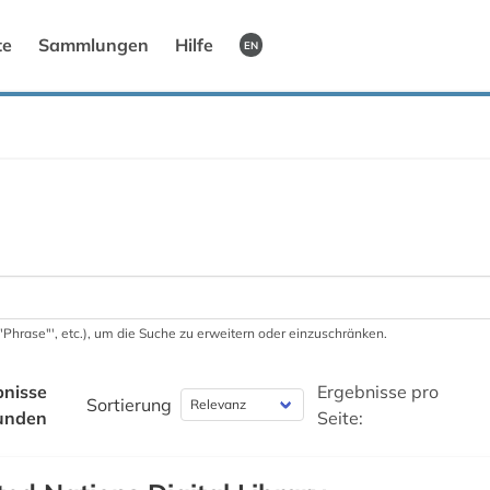
te
Sammlungen
Hilfe
EN
 '"Phrase"', etc.), um die Suche zu erweitern oder einzuschränken.
bnisse
Ergebnisse pro
Sortierung
unden
Seite: