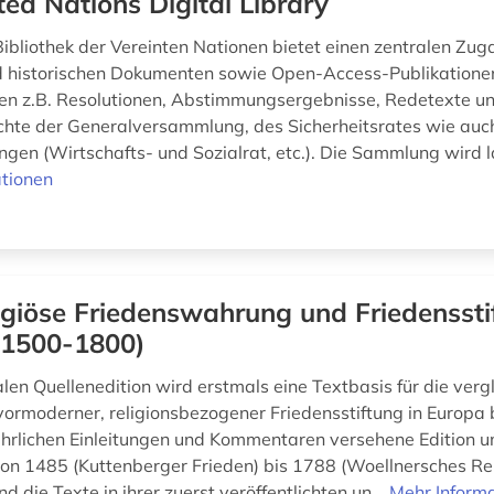
ted Nations Digital Library
 Bibliothek der Vereinten Nationen bietet einen zentralen Zu
d historischen Dokumenten sowie Open-Access-Publikatione
en z.B. Resolutionen, Abstimmungsergebnisse, Redetexte u
chte der Generalversammlung, des Sicherheitsrates wie auc
ngen (Wirtschafts- und Sozialrat, etc.). Die Sammlung wird l
tionen
igiöse Friedenswahrung und Friedenssti
(1500-1800)
alen Quellenedition wird erstmals eine Textbasis für die ver
vormoderner, religionsbezogener Friedensstiftung in Europa b
ührlichen Einleitungen und Kommentaren versehene Edition u
on 1485 (Kuttenberger Frieden) bis 1788 (Woellnersches Rel
d die Texte in ihrer zuerst veröffentlichten un...
Mehr Inform