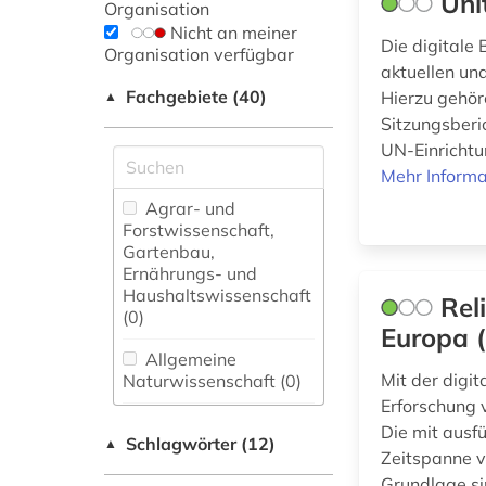
Uni
Organisation
Nicht an meiner
Die digitale
Organisation verfügbar
aktuellen un
Fachgebiete (40)
Hierzu gehör
▲
Sitzungsberi
UN-Einrichtu
Mehr Informa
Agrar- und
Forstwissenschaft,
Gartenbau,
Ernährungs- und
Haushaltswissenschaft
Rel
(0)
Europa 
Allgemeine
Mit der digit
Naturwissenschaft (0)
Erforschung 
Allgemeine und
Die mit ausf
Schlagwörter (12)
fachübergreifende
▲
Zeitspanne v
Datenbanken (1)
Grundlage sin