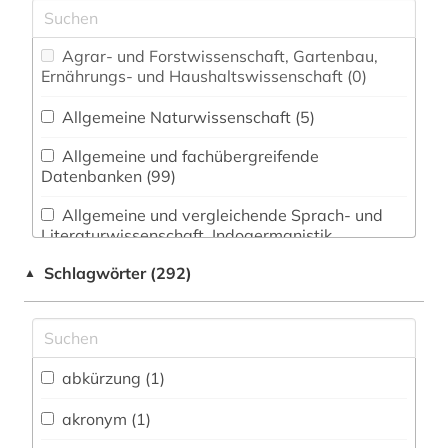
Agrar- und Forstwissenschaft, Gartenbau,
Ernährungs- und Haushaltswissenschaft (0)
Allgemeine Naturwissenschaft (5)
Allgemeine und fachübergreifende
Datenbanken (99)
Allgemeine und vergleichende Sprach- und
Literaturwissenschaft. Indogermanistik.
Außereuropäische Sprachen und Literaturen (56)
Schlagwörter (292)
▲
Anglistik. Amerikanistik (163)
Archäologie (0)
abkürzung (1)
Biologie, Biotechnologie (8)
Buch- und Bibliothekswesen,
akronym (1)
Informationswissenschaft (2)