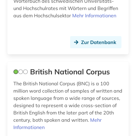
Wörterbuch des schwedischen Universitäts-
und Hochschulrates mit Wörtern und Begriffen
prosa (1)
aus dem Hochschulsektor
Mehr Informationen
quelle (2)
rajasthani (1)
Zur Datenbank
rechnungslegung (1)
rechnungswesen (1)
British National Corpus
recht (4)
rechtschreibung (1)
The British National Corpus (BNC) is a 100
million word collection of samples of written and
rechtssprache (1)
spoken language from a wide range of sources,
designed to represent a wide cross-section of
rechtswissenschaft (1)
British English from the later part of the 20th
century, both spoken and written.
Mehr
reim (2)
Informationen
reiseliteratur (1)