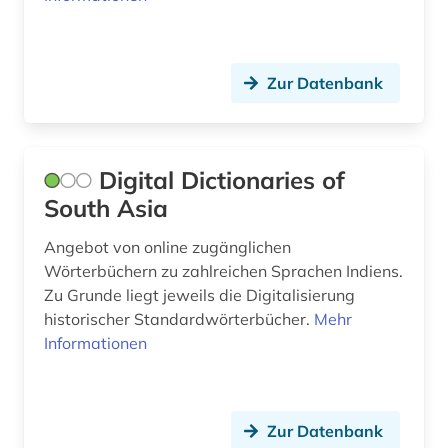
technik (6)
telekommunikation (1)
Zur Datenbank
telugu-sprache (1)
terminologie (4)
Digital Dictionaries of
South Asia
thailändisch (1)
theater (4)
Angebot von online zugänglichen
Wörterbüchern zu zahlreichen Sprachen Indiens.
thesaurus (1)
Zu Grunde liegt jeweils die Digitalisierung
historischer Standardwörterbücher.
Mehr
tourismus (1)
Informationen
tschechisch (5)
türkisch (6)
Zur Datenbank