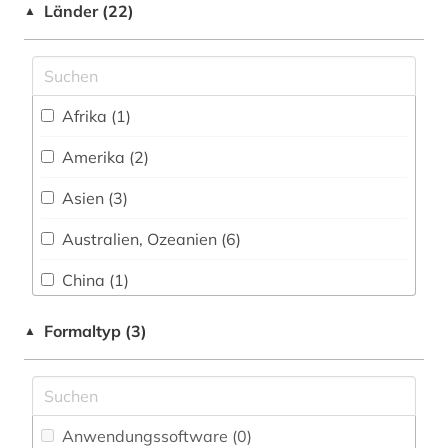
Wirtschaftswissenschaften (25)
Länder (22)
▲
brief (1)
Wissenschaftskunde, Forschung, Hochschul-,
briefsammlung (1)
Museumswesen (1)
british national corpus (2)
Afrika (1)
buchhandel (1)
Amerika (2)
chemie (5)
Asien (3)
chinesisch (13)
Australien, Ozeanien (6)
christopher marlowe (1)
China (1)
computer (1)
Daenemark (1)
Formaltyp (3)
▲
corpus (1)
Deutschland (6)
deutsch (101)
Europa (1)
dictionary (1)
Anwendungssoftware (0
)
Finnland (1)