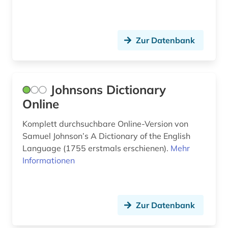
galloromanistik (3)
gastronomie (1)
Zur Datenbank
gaststättengewerbe (1)
geschichte (4)
Johnsons Dictionary
geschichte &lt;1731-1869&gt; (1)
Online
geschichte &lt;600-1900&gt; (1)
Komplett durchsuchbare Online-Version von
Samuel Johnson’s A Dictionary of the English
geschichte 1400-2015 (1)
Language (1755 erstmals erschienen).
Mehr
Informationen
geschichte 1500-1640 (1)
geschichte 1500-1700 (1)
geschichte 1500-1900 (1)
Zur Datenbank
geschichte 1535-1820 (1)