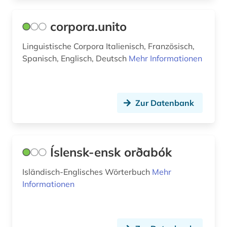
geschichte 1641-1700 (1)
corpora.unito
geschichte 1650 (1)
Linguistische Corpora Italienisch, Französisch,
Spanisch, Englisch, Deutsch
Mehr Informationen
geschichte 1700-1800 (1)
geschichte 1755-1773 (1)
geschichte 1900-2000 (3)
Zur Datenbank
geschichte 1945 (2)
geschichte 600-1900 (2)
Íslensk-ensk orðabók
geschichte <1475-1700> (2)
Isländisch-Englisches Wörterbuch
Mehr
Informationen
geschichte <1701-1800> (1)
gesprochene sprache (2)
grammatik (4)