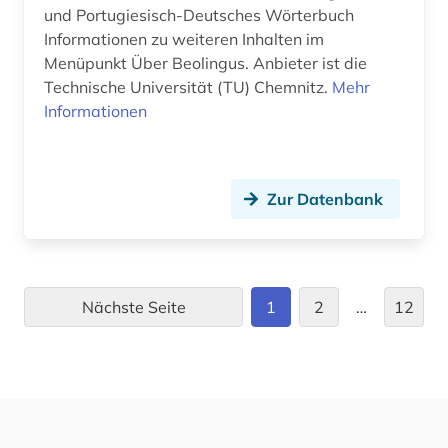
volltext (1)
und Portugiesisch-Deutsches Wörterbuch
Informationen zu weiteren Inhalten im
weltgeschichte (1)
Menüpunkt Über Beolingus. Anbieter ist die
Technische Universität (TU) Chemnitz.
william shakespeare (1)
Mehr
Informationen
wirtschaft (10)
wirtschaftssprache (1)
Zur Datenbank
wirtschaftswissenschaften (1)
wörterbuch (210)
wörterbuch (1)
Nächste Seite
1
2
…
12
wörterbuch &lt (2)
wörterbuch <mehrsprachig> (1)
wörterbuch mehrsprachig (3)