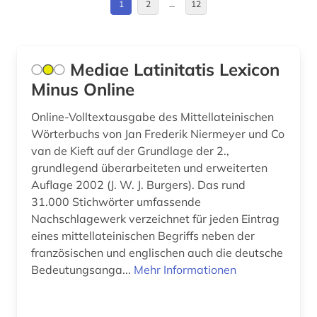
1
2
…
12
englisch (299)
Suedasien (1)
englisch language teaching (1)
USA (12)
Mediae Latinitatis Lexicon
englisches sprachgebiet (6)
Minus Online
englischunterricht (1)
Online-Volltextausgabe des Mittellateinischen
Wörterbuchs von Jan Frederik Niermeyer und Co
english (1)
van de Kieft auf der Grundlage der 2.,
enzyklopädie (3)
grundlegend überarbeiteten und erweiterten
Auflage 2002 (J. W. J. Burgers). Das rund
epik (1)
31.000 Stichwörter umfassende
Nachschlagewerk verzeichnet für jeden Eintrag
eponym (1)
eines mittellateinischen Begriffs neben der
etymologie (3)
französischen und englischen auch die deutsche
Bedeutungsanga...
Mehr Informationen
fachsprache (1)
fid asien (1)