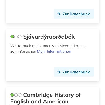
reiseverkehrsgeographie (1)
Zur Datenbank
rhetorik (1)
rohdaten (2)
Sjávardýraorðabók
roman (3)
Wörterbuch mit Namen von Meerestieren in
romantik (1)
zehn Sprachen
Mehr Informationen
rumänisch (1)
russisch (14)
Zur Datenbank
sanskrit (1)
sardisch (1)
Cambridge History of
schriftsteller (6)
English and American
schwedisch (7)