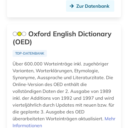
Zur Datenbank
fid darstellende kunst (1)
fid finnisch-ugrische/uralische sprachen (2)
film (2)
Oxford English Dictionary
(OED)
finanzwirtschaft (1)
TOP-DATENBANK
finnisch (6)
Über 600.000 Worteinträge inkl. zugehöriger
finnougristik (2)
Varianten, Worterklärungen, Etymologie,
Synonyme, Aussprache und Literaturzitate. Die
französisch (41)
Online-Version des OED enthält die
frauenliteratur (1)
vollständigen Daten der 2. Ausgabe von 1989
inkl. der Additions von 1992 und 1997 und wird
fremdsprache (2)
vierteljährlich durch Updates mit neuen bzw. für
die geplante 3. Ausgabe des OED
fremdwort (3)
überarbeiteten Worteinträgen aktualisiert.
Mehr
Informationen
färöisch (1)