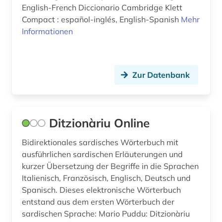
lieferbares buch (1)
English-French Diccionario Cambridge Klett
Compact : español-inglés, English-Spanish
Mehr
literatur (22)
Informationen
literatur 1700-1780 (1)
literaturen und kulturen (2)
Zur Datenbank
literaturtheorie (1)
literaturwissenschaft (4)
Ditzionàriu Online
logistik (2)
Bidirektionales sardisches Wörterbuch mit
lushai-sprache (1)
ausführlichen sardischen Erläuterungen und
kurzer Übersetzung der Begriffe in die Sprachen
lusitanistik (2)
Italienisch, Französisch, Englisch, Deutsch und
lyrik (8)
Spanisch. Dieses elektronische Wörterbuch
entstand aus dem ersten Wörterbuch der
lyriker (2)
sardischen Sprache: Mario Puddu: Ditzionàriu