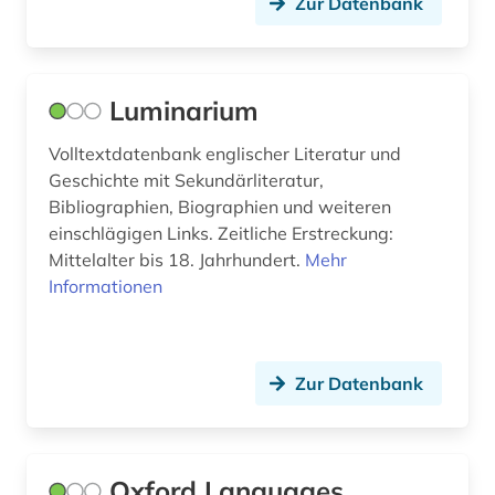
Zur Datenbank
griechisch (4)
grossbritannien (2)
Luminarium
großbritannien (3)
Volltextdatenbank englischer Literatur und
handel (1)
Geschichte mit Sekundärliteratur,
Bibliographien, Biographien und weiteren
hindi (2)
einschlägigen Links. Zeitliche Erstreckung:
Mittelalter bis 18. Jahrhundert.
Mehr
hispanistik (2)
Informationen
hochschule (2)
hong kong (1)
Zur Datenbank
hongkong (1)
hotelgewerbe (1)
Oxford Languages