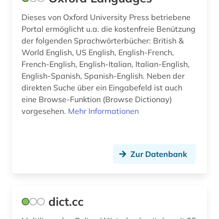
iberoromanistik (3)
Dieses von Oxford University Press betriebene
immobilienwirtschaft (1)
Portal ermöglicht u.a. die kostenfreie Benützung
der folgenden Sprachwörterbücher: British &
immunologie (1)
World English, US English, English-French,
indien (2)
French-English, English-Italian, Italian-English,
English-Spanish, Spanish-English. Neben der
indische sprachen (1)
direkten Suche über ein Eingabefeld ist auch
eine Browse-Funktion (Browse Dictionay)
industrie (1)
vorgesehen.
Mehr Informationen
informatik (1)
informationstechnik (2)
Zur Datenbank
interimsprache (1)
internationales recht (1)
dict.cc
interviews (1)