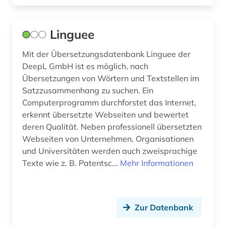
mittelenglisch (1)
mittellatein (2)
Linguee
mongolisch (1)
Mit der Übersetzungsdatenbank Linguee der
DeepL GmbH ist es möglich, nach
mundart (3)
Übersetzungen von Wörtern und Textstellen im
Satzzusammenhang zu suchen. Ein
musik (1)
Computerprogramm durchforstet das Internet,
musikdruck (1)
erkennt übersetzte Webseiten und bewertet
deren Qualität. Neben professionell übersetzten
n-gramm (2)
Webseiten von Unternehmen, Organisationen
und Universitäten werden auch zweisprachige
name (2)
Texte wie z. B. Patentsc...
Mehr Informationen
naturwissenschaften (1)
nepali (1)
Zur Datenbank
neuseeland (3)