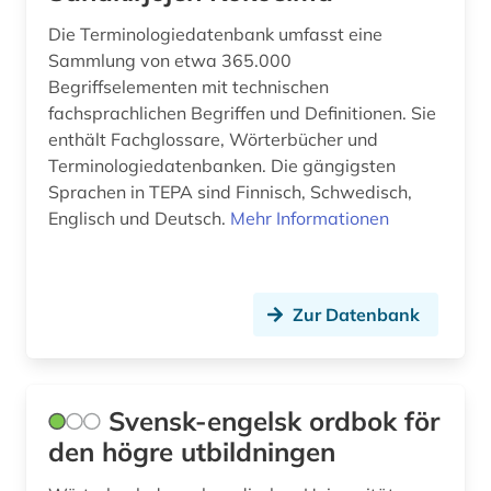
philippinen (2)
Die Terminologiedatenbank umfasst eine
Sammlung von etwa 365.000
philosophie (2)
Begriffselementen mit technischen
fachsprachlichen Begriffen und Definitionen. Sie
phraseologie (4)
enthält Fachglossare, Wörterbücher und
physik (2)
Terminologiedatenbanken. Die gängigsten
Sprachen in TEPA sind Finnisch, Schwedisch,
pidgin-englisch (1)
Englisch und Deutsch.
Mehr Informationen
poesie (1)
politik (2)
Zur Datenbank
polnisch (7)
portal (1)
Svensk-engelsk ordbok för
portugiesisch (13)
den högre utbildningen
presse (2)