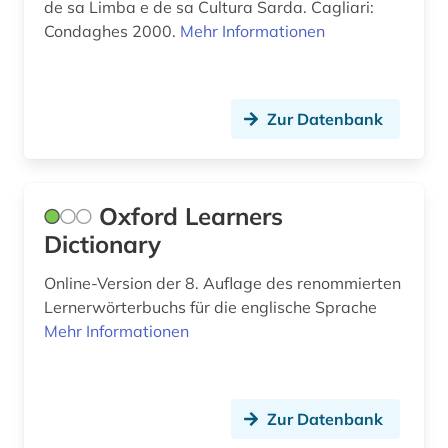
de sa Limba e de sa Cultura Sarda. Cagliari:
malaiisch (2)
Condaghes 2000.
Mehr Informationen
mandarin (1)
marathi (1)
Zur Datenbank
maschinenbau (5)
mathematik (1)
Oxford Learners
medizin (2)
Dictionary
meerestier (1)
Online-Version der 8. Auflage des renommierten
mehrsprachig&gt (2)
Lernerwörterbuchs für die englische Sprache
Mehr Informationen
mehrsprachiges wörterbuch (2)
mikroelektronik (1)
Zur Datenbank
mittelalter (2)