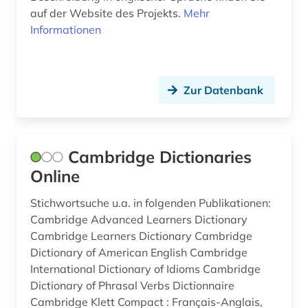
korpus &lt;linguistik&gt; (1)
auf der Website des Projekts.
Mehr
Informationen
korpus <liguistik> (1)
korpus <linguistik> (3)
Zur Datenbank
kreolisch-englisch (1)
kriminalliteratur (1)
kulturtheorie (1)
Cambridge Dictionaries
Online
kymrisch (3)
Stichwortsuche u.a. in folgenden Publikationen:
latein (8)
Cambridge Advanced Learners Dictionary
lebensmittel (1)
Cambridge Learners Dictionary Cambridge
Dictionary of American English Cambridge
lehrbuch (1)
International Dictionary of Idioms Cambridge
Dictionary of Phrasal Verbs Dictionnaire
lexikon (2)
Cambridge Klett Compact : Français-Anglais,