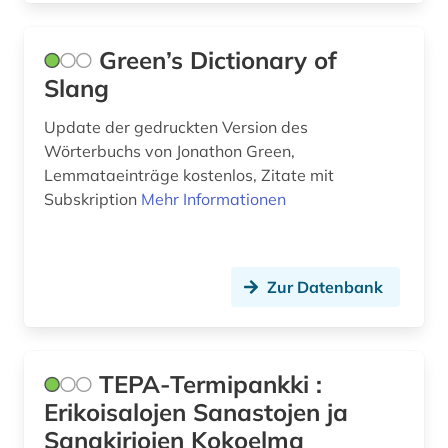
niederländisch (6)
Green’s Dictionary of
nigeria (1)
Slang
norwegisch (4)
Update der gedruckten Version des
nährmittelindustrie (1)
Wörterbuchs von Jonathon Green,
Lemmataeinträge kostenlos, Zitate mit
onkologie (1)
Subskription
Mehr Informationen
ostafrika (2)
pali (2)
Zur Datenbank
paschtu (1)
persisch (3)
TEPA-Termipankki :
personalwesen (1)
Erikoisalojen Sanastojen ja
pharmazie (2)
Sanakirjojen Kokoelma