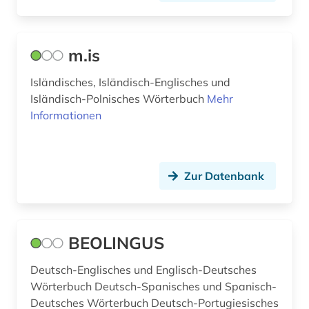
umwelt (1)
umwelttechnik (1)
m.is
ungarisch (2)
Isländisches, Isländisch-Englisches und
unterricht (1)
Isländisch-Polnisches Wörterbuch
Mehr
urdu (1)
Informationen
usa (3)
verfilmung (4)
Zur Datenbank
vermessungswesen (1)
vertrieb (1)
BEOLINGUS
video (2)
Deutsch-Englisches und Englisch-Deutsches
vietnamesisch (2)
Wörterbuch Deutsch-Spanisches und Spanisch-
Deutsches Wörterbuch Deutsch-Portugiesisches