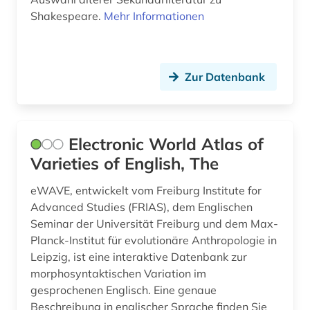
katalog (1)
Shakespeare.
Mehr Informationen
kinderliteratur (1)
kirchenlied (1)
Zur Datenbank
klassische musik (1)
kochen (1)
Electronic World Atlas of
kodikologie (1)
Varieties of English, The
kommunikationstechnik (1)
eWAVE, entwickelt vom Freiburg Institute for
komponist (1)
Advanced Studies (FRIAS), dem Englischen
Seminar der Universität Freiburg und dem Max-
koreanisch (3)
Planck-Institut für evolutionäre Anthropologie in
Leipzig, ist eine interaktive Datenbank zur
korpus (4)
morphosyntaktischen Variation im
korpus (8)
gesprochenen Englisch. Eine genaue
Beschreibung in englischer Sprache finden Sie