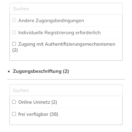
Philosophie (3)
balkanromanistik (1)
Zeitungs-, Zeitschriftenbibliographie (1
)
Physik (4)
bank (1)
Andere Zugangsbedingungen
Politologie (4)
bauwesen (1)
Individuelle Registrierung erforderlich
Psychologie (0)
belutschisch (1)
Zugang mit Authentifizierungsmechanismen
(2)
Rechtswissenschaft (9)
bengali (1)
Romanistik (38)
bibliografie (4)
Zugangsbeschriftung (2)
▲
Slavistik (7)
bibliographie (5)
Soziologie (5)
biographie (8)
Sport (0)
Online Uninetz (2)
biologie (1)
Technik (11)
frei verfügbar (38)
biotechnologie (1)
Theologie und Religionswissenschaften (2)
bokmål (1)