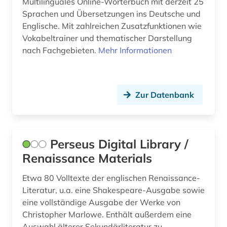
Multilinguales Online-Wörterbuch mit derzeit 25
irisch (2)
Sprachen und Übersetzungen ins Deutsche und
irland (2)
Englische. Mit zahlreichen Zusatzfunktionen wie
Vokabeltrainer und thematischer Darstellung
isländisch (3)
nach Fachgebieten.
Mehr Informationen
italianistik (4)
italienisch (27)
Zur Datenbank
jamaica (1)
japanisch (5)
Perseus Digital Library /
jiddisch (3)
Renaissance Materials
jugendliteratur (1)
Etwa 80 Volltexte der englischen Renaissance-
kanada (5)
Literatur, u.a. eine Shakespeare-Ausgabe sowie
eine vollständige Ausgabe der Werke von
kaschmiri (1)
Christopher Marlowe. Enthält außerdem eine
Auswahl älterer Sekundärliteratur zu