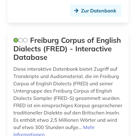
Zur Datenbank
sprachgebrauch (1)
sprachpraxis (3)
sprachunterricht (2)
Freiburg Corpus of English
Dialects (FRED) - Interactive
sprachvariante (2)
Database
sprachwissenschaft (5)
Diese interaktive Datenbank bietet Zugriff auf
sprichwort (3)
Transkripte und Audiomaterial, die im Freiburg
Corpus of English Dialects (FRED) und seiner
stilistik (2)
Untergruppe des Freiburg Corpus of English
Dialects Sampler (FRED-S) gesammelt wurden.
strafverfolgung (1)
FRED ist ein einsprachiges Korpus gesprochener
streaming (2)
traditioneller Dialekte auf den Britischen Inseln.
Es enthält etwa 2,5 Millionen Wörter und wird
synonym (3)
auf etwa 300 Stunden aufge...
Mehr
Informationen
tamil (1)