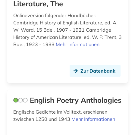
Literature, The
sindhi-sprache (1)
Onlineversion folgender Handbücher:
Cambridge History of English Literature, ed. A.
singapore (1)
W. Ward, 15 Bde., 1907 - 1921 Cambridge
singapur (2)
History of American Literature, ed. W. P. Trent, 3
Bde., 1923 - 1933
Mehr Informationen
skandinavien (1)
slang (2)
Zur Datenbank
slowakisch (1)
slowenisch (2)
spanisch (39)
English Poetry Anthologies
sprachatlas (1)
Englische Gedichte im Volltext, erschienen
zwischen 1250 und 1943
Mehr Informationen
sprachdidaktik (1)
sprache (1)