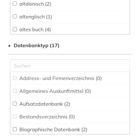
altdänisch (2)
Chemie und Pharmazie (1)
altenglisch (1)
Energietechnik (1)
altes buch (4)
Ethnologie (2)
altfäröisch (1)
Datenbanktyp (17)
▲
Geographie (0)
altgutnisch (1)
Geowissenschaften (1)
altisländisch (1)
Germanistik. Niederlandistik. Skandinavistik
Address- und Firmenverzeichnis (0
)
(23)
altnorwegisch (1)
Allgemeines Auskunftmittel (0
)
Geschichte (6)
altschwedisch (1)
Aufsatzdatenbank (2
)
Geschichte der Pädagogik und des
amerikanisches englisch (5)
Bildungswesens (0)
Bestandsverzeichnis (0
)
amerikanistik (1)
Gesundheitswissenschaften (0)
Biographische Datenbank (2
)
anglistik (1)
Heilpädagogik (0)