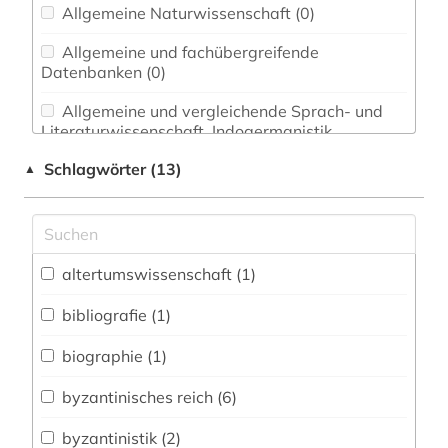
Allgemeine Naturwissenschaft (0)
Allgemeine und fachübergreifende
Datenbanken (0)
Allgemeine und vergleichende Sprach- und
Literaturwissenschaft. Indogermanistik.
Außereuropäische Sprachen und Literaturen (0)
Schlagwörter (13)
▲
Anglistik. Amerikanistik (0)
Archäologie (2)
altertumswissenschaft (1)
Biologie, Biotechnologie (0)
Buch- und Bibliothekswesen,
bibliografie (1)
Informationswissenschaft (0)
biographie (1)
Chemie und Pharmazie (0)
byzantinisches reich (6)
Energietechnik (0)
byzantinistik (2)