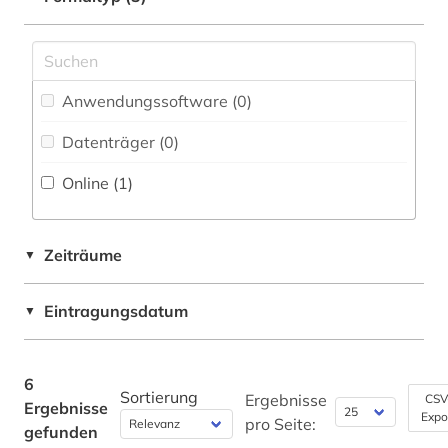
Psychologie (0)
Rechtswissenschaft (0)
Anwendungssoftware (0
)
Romanistik (0)
Datenträger (0
)
Slavistik (0)
Online (1
)
Soziologie (0)
Sport (0)
Zeiträume
▼
Technik (0)
Eintragungsdatum
Theologie und Religionswissenschaften (1)
▼
Wirtschaftswissenschaften (0)
6
Wissenschaftskunde, Forschung, Hochschul-,
Sortierung
Ergebnisse
CSV
Ergebnisse
Museumswesen (0)
Expo
pro Seite:
gefunden