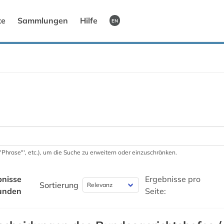
te
Sammlungen
Hilfe
EN
 '"Phrase"', etc.), um die Suche zu erweitern oder einzuschränken.
bnisse
Ergebnisse pro
Sortierung
unden
Seite: