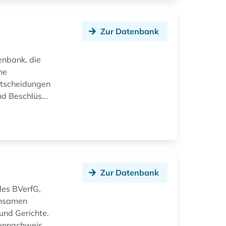
Zur Datenbank
enbank, die
he
Entscheidungen
d Beschlüs...
Zur Datenbank
des BVerfG,
insamen
und Gerichte.
lennachweis.