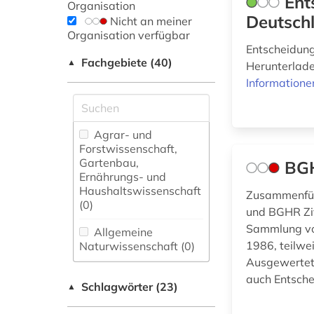
Ent
Organisation
Deutsch
Nicht an meiner
Organisation verfügbar
Entscheidung
Fachgebiete (40)
▲
Herunterlade
Informatione
Agrar- und
Forstwissenschaft,
Gartenbau,
BGH
Ernährungs- und
Haushaltswissenschaft
Zusammenfüh
(0)
und BGHR Zi
Sammlung von
Allgemeine
1986, teilwe
Naturwissenschaft (0)
Ausgewertet 
Allgemeine und
auch Entsche
Schlagwörter (23)
fachübergreifende
▲
Datenbanken (0)