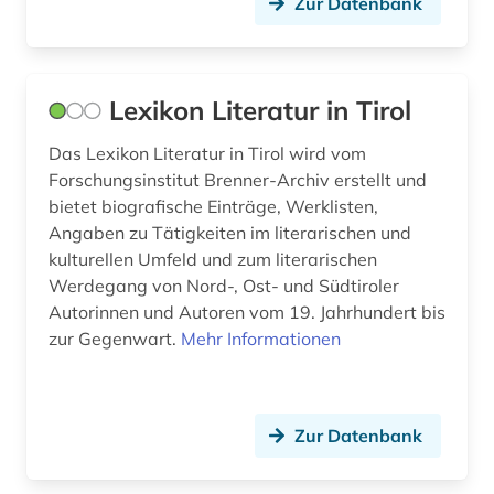
Zur Datenbank
photograph (3)
photographie (1)
plakat (1)
Lexikon Literatur in Tirol
polen (2)
Das Lexikon Literatur in Tirol wird vom
Forschungsinstitut Brenner-Archiv erstellt und
politik (4)
bietet biografische Einträge, Werklisten,
Angaben zu Tätigkeiten im literarischen und
politiker (2)
kulturellen Umfeld und zum literarischen
politisch verfolgter (1)
Werdegang von Nord-, Ost- und Südtiroler
Autorinnen und Autoren vom 19. Jahrhundert bis
politische geschichte (1)
zur Gegenwart.
Mehr Informationen
politk (1)
professor (1)
Zur Datenbank
prosopographie (1)