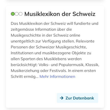
verfilmung (1)
Musiklexikon der Schweiz
verzeichnis (1)
Das Musiklexikon der Schweiz will fundierte und
wagner-forschung (1)
zeitgemässe Information über die
Musikgeschichte in der Schweiz online
weibliche politisch verfolgte (1)
unentgeltlich zur Verfügung stellen. Relevante
Personen der Schweizer Musikgeschichte,
weltgeschichte (1)
Institutionen und musikbezogene Objekte zu
werke (2)
allen Sparten des Musiklebens werden
berücksichtigt: Volks- und Popularmusik, Klassik,
werkverzeichnis (6)
Musikerziehung oder Festivals. In einem ersten
Schritt ermög...
Mehr Informationen
westfalen (1)
widerstandskämpfer (1)
widerstandskämpferin (1)
Zur Datenbank
wien (3)