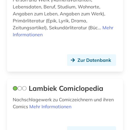
niederlande (8)
Lebensdaten, Beruf, Studium, Wohnorte,
niederlandistik (1)
Angaben zum Leben, Angaben zum Werk),
Primärliteratur (Epik, Lyrik, Drama,
niedersachsen (1)
Zeitungsartikel), Sekundärliteratur (Büc...
Mehr
Informationen
niederösterreich (1)
nobelpreisträger (1)
Zur Datenbank
nordtirol (1)
ns-zeit (1)
nürnberger prozesse (1)
Lambiek Comiclopedia
oberpfalz (1)
Nachschlagewerk zu Comiczeichnern und ihren
Comics
Mehr Informationen
oper (2)
opernsänger (1)