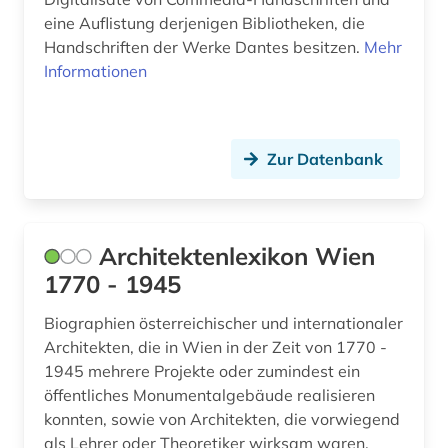
eine Auflistung derjenigen Bibliotheken, die
kollaboration (1)
Handschriften der Werke Dantes besitzen.
Mehr
kolonialreich (1)
Informationen
kommunistische partei deutschlands (1)
komponist (5)
Zur Datenbank
komponistin (2)
konkordanz (1)
Architektenlexikon Wien
kriminalliteratur (1)
1770 - 1945
kritische ausgabe (1)
Biographien österreichischer und internationaler
Architekten, die in Wien in der Zeit von 1770 -
kultur (2)
1945 mehrere Projekte oder zumindest ein
öffentliches Monumentalgebäude realisieren
kulturfunktionär (1)
konnten, sowie von Architekten, die vorwiegend
kulturgeschichte (1)
als Lehrer oder Theoretiker wirksam waren.