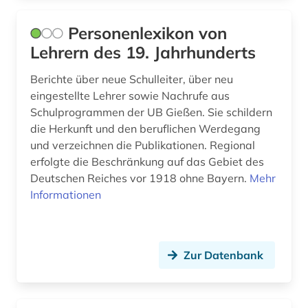
william (1)
Personenlexikon von
Lehrern des 19. Jahrhunderts
wirtschaftswissenschaftler (1)
wittgenstein (1)
Berichte über neue Schulleiter, über neu
eingestellte Lehrer sowie Nachrufe aus
wolfgang amadeus (1)
Schulprogrammen der UB Gießen. Sie schildern
die Herkunft und den beruflichen Werdegang
wörterbuch (42)
und verzeichnen die Publikationen. Regional
erfolgte die Beschränkung auf das Gebiet des
zeitgenossen (2)
Deutschen Reiches vor 1918 ohne Bayern.
Mehr
ärztin (1)
Informationen
österreich (9)
österreichische galerie belvedere (1)
Zur Datenbank
übersetzerin (1)