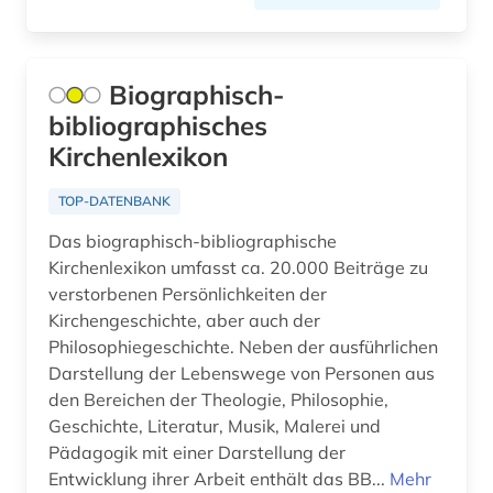
geschichte 1800 -2000 (1)
geschichte 1800- (1)
Biographisch-
bibliographisches
geschichte 1850-1938 (1)
Kirchenlexikon
geschichte 1880-1945 (1)
TOP-DATENBANK
geschichte 1900- (1)
Das biographisch-bibliographische
geschichte 1900-2000 (6)
Kirchenlexikon umfasst ca. 20.000 Beiträge zu
verstorbenen Persönlichkeiten der
geschichte 1918-1945 (1)
Kirchengeschichte, aber auch der
Philosophiegeschichte. Neben der ausführlichen
geschichte 1938-1945 (3)
Darstellung der Lebenswege von Personen aus
den Bereichen der Theologie, Philosophie,
geschichte 1945- (2)
Geschichte, Literatur, Musik, Malerei und
geschichte anfänge - 1856 (1)
Pädagogik mit einer Darstellung der
Entwicklung ihrer Arbeit enthält das BB...
Mehr
geschichte anfänge – 1878 (1)