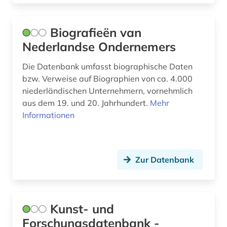
saarland (1)
sachsen (1)
Biografieën van
Nederlandse Ondernemers
sachsen-anhalt (1)
Die Datenbank umfasst biographische Daten
sammlung (2)
bzw. Verweise auf Biographien von ca. 4.000
niederländischen Unternehmern, vornehmlich
schauspieler (1)
aus dem 19. und 20. Jahrhundert.
Mehr
schottland (2)
Informationen
schriftsteller (26)
schriftstellerin (2)
Zur Datenbank
schulwesen (1)
schwarze (1)
Kunst- und
schweden (1)
Forschungsdatenbank -