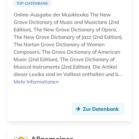
TOP-DATENBANK
film (3)
Niedersachsen (2)
Online-Ausgabe der Musiklexika The New
Grove Dictionary of Music and Musicians (2nd
filmwissenschaft (3)
Nordrhein-Westfalen (1)
Edition), The New Grove Dictionary of Opera,
finnland (2)
Oesterreich (11)
The New Grove Dictionary of Jazz (2nd Edition),
The Norton Grove Dictionary of Women
firma (1)
Osteuropa (1)
Composers, The Grove Dictionary of American
Music (2nd Edition), The Grove Dictionary of
frankreich (1)
Ostmitteleuropa (1)
Musical Instruments (2nd Edition). Die Artikel
frau (2)
dieser Lexika sind im Volltext enthalten und b...
Polen (1)
Mehr Informationen
frauenforschung (2)
Rheinland-Pfalz (1)
führungskraft (1)
Roemisches Reich (2)
Zur Datenbank
galloromanistik (3)
Russland, Sowjetunion (2)
gartenbau (1)
Saarland (1)
genealogie (1)
Sachsen (1)