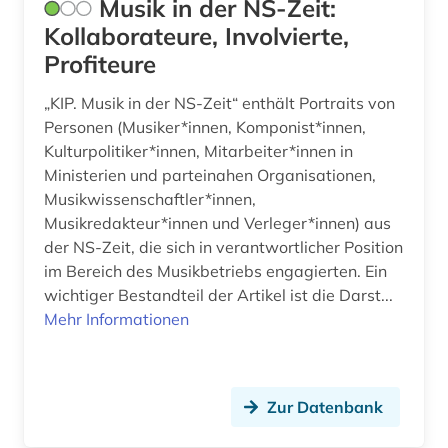
Musik in der NS-Zeit:
täterforschung (1)
Kollaborateure, Involvierte,
Profiteure
universität <rostock> (1)
„KIP. Musik in der NS-Zeit“ enthält Portraits von
universität bützow (1)
Personen (Musiker*innen, Komponist*innen,
universität duisburg (1)
Kulturpolitiker*innen, Mitarbeiter*innen in
Ministerien und parteinahen Organisationen,
universität hamburg (1)
Musikwissenschaftler*innen,
Musikredakteur*innen und Verleger*innen) aus
universität rostock (1)
der NS-Zeit, die sich in verantwortlicher Position
im Bereich des Musikbetriebs engagierten. Ein
unternehmen (1)
wichtiger Bestandteil der Artikel ist die Darst...
unternehmer (2)
Mehr Informationen
usa (9)
verbrechensopfer (2)
Zur Datenbank
verein (1)