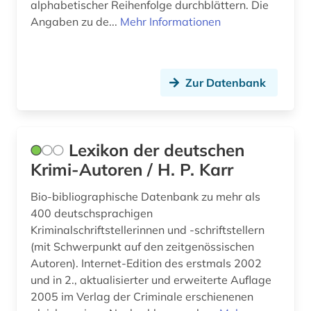
alphabetischer Reihenfolge durchblättern. Die
Angaben zu de...
Mehr Informationen
ludwig (1)
ludwig van (1)
lusitanistik (1)
Zur Datenbank
lyrik (2)
lyriker (2)
Lexikon der deutschen
Krimi-Autoren / H. P. Karr
magdeburg (1)
Bio-bibliographische Datenbank zu mehr als
manager (1)
400 deutschsprachigen
mathematik (1)
Kriminalschriftstellerinnen und -schriftstellern
(mit Schwerpunkt auf den zeitgenössischen
mathematiker (1)
Autoren). Internet-Edition des erstmals 2002
und in 2., aktualisierter und erweiterte Auflage
mathematikerin (1)
2005 im Verlag der Criminale erschienenen
matrikel (2)