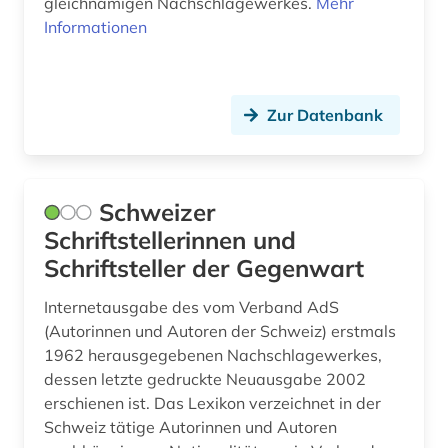
gleichnamigen Nachschlagewerkes.
Mehr
Informationen
memoiren (1)
mexiko (2)
Zur Datenbank
mission (1)
mittelalter (2)
mozart (1)
Schweizer
Schriftstellerinnen und
musical (1)
Schriftsteller der Gegenwart
musik (3)
Internetausgabe des vom Verband AdS
musiker (6)
(Autorinnen und Autoren der Schweiz) erstmals
1962 herausgegebenen Nachschlagewerkes,
musikerziehung (1)
dessen letzte gedruckte Neuausgabe 2002
erschienen ist. Das Lexikon verzeichnet in der
musikgenres (1)
Schweiz tätige Autorinnen und Autoren