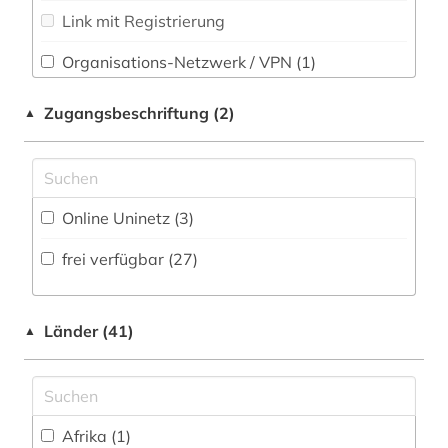
Wirtschaftswissenschaften (7)
Link mit Registrierung
briefsammlung (1)
Wissenschaftskunde, Forschung, Hochschul-,
briefsammlung 1764-­1832 (1)
Organisations-Netzwerk / VPN (1)
Museumswesen (4)
Shibboleth
byzantinisches reich (1)
Zugangsbeschriftung (2)
▲
Zugriff vor Ort
casanova (1)
chemie (1)
Online Uninetz (3)
china (1)
frei verfügbar (27)
chinesisch (1)
comic (1)
Länder (41)
▲
comiczeichner (1)
dante alighieri (1)
ddr (1)
Afrika (1)