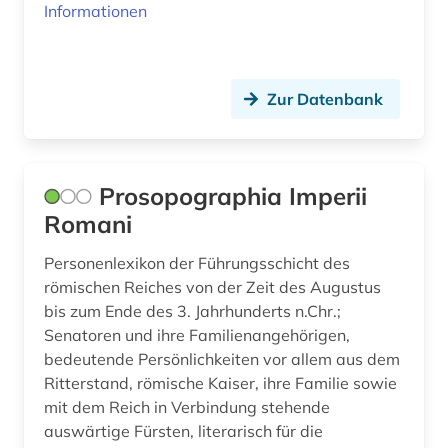
Informationen
geschichte anfänge – 1968 (1)
goethe (1)
Zur Datenbank
graphiker (1)
graphische sammlung albertina (1)
Prosopographia Imperii
griechenland altertum (1)
Romani
großbritannien (6)
Personenlexikon der Führungsschicht des
grönland (1)
römischen Reiches von der Zeit des Augustus
bis zum Ende des 3. Jahrhunderts n.Chr.;
hamburg (1)
Senatoren und ihre Familienangehörigen,
bedeutende Persönlichkeiten vor allem aus dem
handel (1)
Ritterstand, römische Kaiser, ihre Familie sowie
mit dem Reich in Verbindung stehende
heiliger (1)
auswärtige Fürsten, literarisch für die