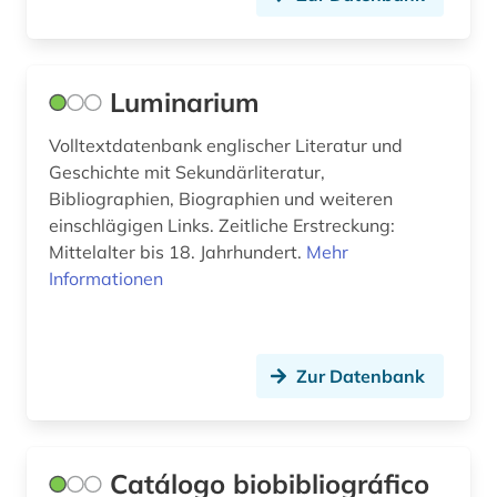
immatrikulation (2)
indien (1)
ingenieurhochschule für seefahrt
Luminarium
warnemünde-wustrow (1)
Volltextdatenbank englischer Literatur und
innenarchitektin (1)
Geschichte mit Sekundärliteratur,
Bibliographien, Biographien und weiteren
internationale organisation (1)
einschlägigen Links. Zeitliche Erstreckung:
Mittelalter bis 18. Jahrhundert.
irkutsk (1)
Mehr
Informationen
irland (5)
italianistik (3)
Zur Datenbank
italien (2)
jahrbuch (1)
Catálogo biobibliográfico
jahresbericht (1)