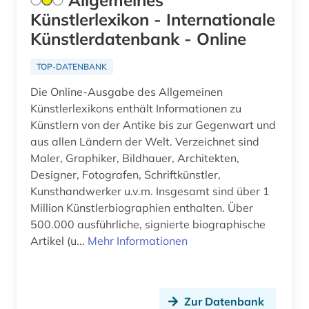
Allgemeines
Künstlerlexikon - Internationale
geschichte (26)
Sachsen-Anhalt (2)
Künstlerdatenbank - Online
geschichte 1000-2000 (1)
Schweden (1)
TOP-DATENBANK
geschichte 1093-1314 (1)
Schweiz (5)
Die Online-Ausgabe des Allgemeinen
geschichte 1400-2015 (1)
Künstlerlexikons enthält Informationen zu
Slowakei (1)
Künstlern von der Antike bis zur Gegenwart und
geschichte 1450-1950 (1)
Spanien (2)
aus allen Ländern der Welt. Verzeichnet sind
Maler, Graphiker, Bildhauer, Architekten,
geschichte 1500-1800 (1)
Thueringen (1)
Designer, Fotografen, Schriftkünstler,
Kunsthandwerker u.v.m. Insgesamt sind über 1
geschichte 1620-1800 (1)
USA (7)
Million Künstlerbiographien enthalten. Über
geschichte 1630-1725 (1)
500.000 ausführliche, signierte biographische
Artikel (u...
Mehr Informationen
geschichte 1652-1818 (1)
geschichte 1673 ff. (1)
Zur Datenbank
geschichte 1721-1921 (1)