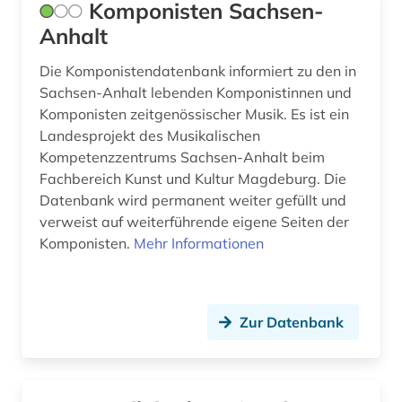
Komponisten Sachsen-
statistik (1)
Anhalt
student (2)
Die Komponistendatenbank informiert zu den in
Sachsen-Anhalt lebenden Komponistinnen und
südtirol (1)
Komponisten zeitgenössischer Musik. Es ist ein
tagebuch 1775-­1832 (1)
Landesprojekt des Musikalischen
Kompetenzzentrums Sachsen-Anhalt beim
technik (1)
Fachbereich Kunst und Kultur Magdeburg. Die
Datenbank wird permanent weiter gefüllt und
theater (2)
verweist auf weiterführende eigene Seiten der
theaterwissenschaft (2)
Komponisten.
Mehr Informationen
theologe (1)
theologie (1)
Zur Datenbank
thüringen (1)
todesurteil (1)