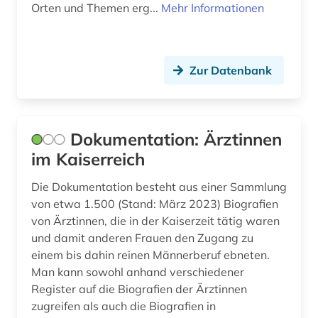
Orten und Themen erg...
Mehr Informationen
künstlerin (1)
künstlerisches werk (1)
Zur Datenbank
landeskunde (5)
landschaftsarchitektin (1)
Dokumentation: Ärztinnen
lehnemann (1)
im Kaiserreich
lehrer (1)
Die Dokumentation besteht aus einer Sammlung
lexikon (1)
von etwa 1.500 (Stand: März 2023) Biografien
von Ärztinnen, die in der Kaiserzeit tätig waren
liechtenstein (1)
und damit anderen Frauen den Zugang zu
einem bis dahin reinen Männerberuf ebneten.
literarische gestalt (1)
Man kann sowohl anhand verschiedener
literatur (23)
Register auf die Biografien der Ärztinnen
zugreifen als auch die Biografien in
literaturwissenschaft (7)