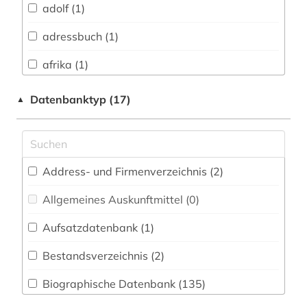
adolf (1)
Chemie und Pharmazie (0)
adressbuch (1)
Energietechnik (0)
afrika (1)
Ethnologie (2)
anglistik (1)
Datenbanktyp (17)
▲
Geographie (2)
anthroposophie (1)
Geowissenschaften (0)
antike (1)
Germanistik. Niederlandistik. Skandinavistik
Address- und Firmenverzeichnis (2
)
(15)
aquarell (1)
Allgemeines Auskunftmittel (0
)
Geschichte (42)
arabisch (2)
Aufsatzdatenbank (1
)
Geschichte der Pädagogik und des
arabische literatur (2)
Bildungswesens (2)
Bestandsverzeichnis (2
)
arbeiterbewegung (2)
Gesundheitswissenschaften (0)
Biographische Datenbank (135
)
architekt (2)
Heilpädagogik (0)