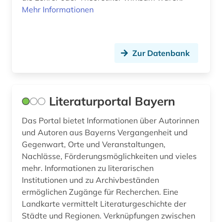
Mehr Informationen
kulturpolitiker (1)
kulturwissenschaften (2)
Zur Datenbank
kunst (8)
kunstausstellung (1)
kunstgeschichte (2)
Literaturportal Bayern
kurve (1)
Das Portal bietet Informationen über Autorinnen
und Autoren aus Bayerns Vergangenheit und
könig (1)
Gegenwart, Orte und Veranstaltungen,
Nachlässe, Förderungsmöglichkeiten und vieles
königin (1)
mehr. Informationen zu literarischen
körperschaft (1)
Institutionen und zu Archivbeständen
ermöglichen Zugänge für Recherchen. Eine
künstler (17)
Landkarte vermittelt Literaturgeschichte der
Städte und Regionen. Verknüpfungen zwischen
künstler:in (1)