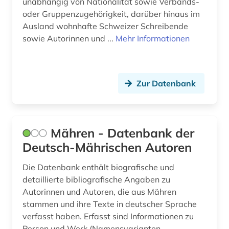
musikkultur (1)
unabhängig von Nationalität sowie Verbands-
oder Gruppenzugehörigkeit, darüber hinaus im
musikleben (1)
Ausland wohnhafte Schweizer Schreibende
sowie Autorinnen und ...
Mehr Informationen
musikstile (1)
musikwissenschaft (2)
Zur Datenbank
mähren (1)
nationalsozialismus (1)
nationalsozialistischer verbrecher (1)
Mähren - Datenbank der
Deutsch-Mährischen Autoren
naturwissenschaften (1)
Die Datenbank enthält biografische und
naturwissenschaftler (1)
detaillierte bibliografische Angaben zu
neuseeland (1)
Autorinnen und Autoren, die aus Mähren
stammen und ihre Texte in deutscher Sprache
neuzeit (1)
verfasst haben. Erfasst sind Informationen zu
Person und Werk (Namensvarianten,