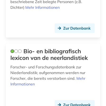
heine (1)
beschriebene Zeit belegte Personen (z.B.
Dichter)
Mehr Informationen
heinrich (1)
heinrich wilhelm (1)
Zur Datenbank
hess (1)
hispanistik (3)
historische persönlichkeit (3)
Bio- en bibliografisch
lexicon van de neerlandistiek
hitler (1)
Forscher- und Forschungsdatenbank zur
hochadel (1)
Niederlandistik; aufgenommen werden nur
hochschullehrer (1)
Forscher, die bereits verstorben sind.
Mehr
Informationen
iberoromanistik (3)
illustrator (1)
Zur Datenbank