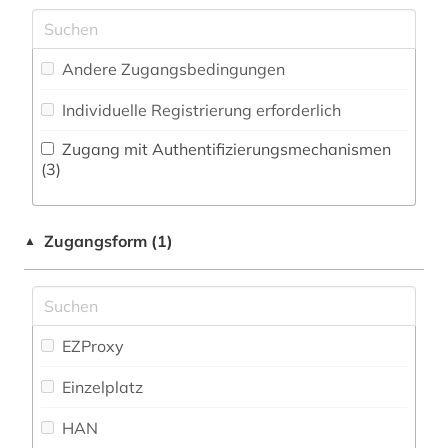
Philosophie (4)
belgien (2)
Zeitungs-, Zeitschriftenbibliographie (0
)
Physik (0)
ben (1)
Andere Zugangsbedingungen
Politologie (10)
berühmte persönlichkeit (3)
Individuelle Registrierung erforderlich
Psychologie (1)
bibliografie (2)
Zugang mit Authentifizierungsmechanismen
(3)
Rechtswissenschaft (3)
bibliographie (23)
Romanistik (10)
bibliothek (1)
Zugangsform (1)
▲
Slavistik (6)
bilddatenbank (2)
Soziologie (0)
bildende kunst (1)
Sport (0)
EZProxy
bildnismalerei (1)
Technik (0)
Einzelplatz
biographie (192)
Theologie und Religionswissenschaften (11)
HAN
bremen (1)