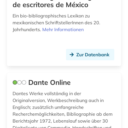
de escritores de México
jazz (1)
Ein bio-bibliographisches Lexikon zu
johann wolfgang von (1)
mexikanischen SchriftstellerInnen des 20.
Jahrhunderts.
Mehr Informationen
jonson (1)
juden (4)
judenverfolgung (2)
Zur Datenbank
judenvernichtung (2)
jurist (2)
Dante Online
jüdisches biographisches archiv (1)
Dantes Werke vollständig in der
Originalversion, Werkbeschreibung auch in
kanada (3)
Englisch; zusätzlich umfangreiche
katalog (2)
Recherchemöglichkeiten, Bibliographie ab dem
Berichtsjahr 1972, Lebenslauf sowie über 30
kirchengeschichte (1)
Digitalisate von Commedia-Handschriften und