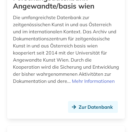
Angewandte/basis wien
schweiz (3)
Die umfangreichste Datenbank zur
shakespeare (1)
zeitgenössischen Kunst in und aus Österreich
siglo de oro (1)
und im internationalen Kontext. Das Archiv und
Dokumentationszentrum für zeitgenössische
sozialdemokratie (1)
Kunst in und aus Österreich basis wien
kooperiert seit 2014 mit der Universität für
sozialismus (2)
Angewandte Kunst Wien. Durch die
sozialwissenschaftler (1)
Kooperation wird die Sicherung und Entwicklung
der bisher wahrgenommenen Aktivitäten zur
spanien (1)
Dokumentation und dere...
Mehr Informationen
spanisch (1)
staat (2)
Zur Datenbank
staatspolizeileitstelle (1)
stadtplanerin (1)