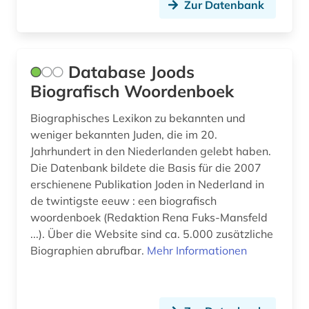
Zur Datenbank
orientalistik (1)
ort (1)
ostfriesland (1)
Database Joods
Biografisch Woordenboek
osttirol (1)
Biographisches Lexikon zu bekannten und
papst (1)
weniger bekannten Juden, die im 20.
parteimitglied (1)
Jahrhundert in den Niederlanden gelebt haben.
Die Datenbank bildete die Basis für die 2007
pastellmalerei (1)
erschienene Publikation Joden in Nederland in
de twintigste eeuw : een biografisch
person (1)
woordenboek (Redaktion Rena Fuks-Mansfeld
personenname (1)
...). Über die Website sind ca. 5.000 zusätzliche
Biographien abrufbar.
Mehr Informationen
philosoph (2)
philosophie (1)