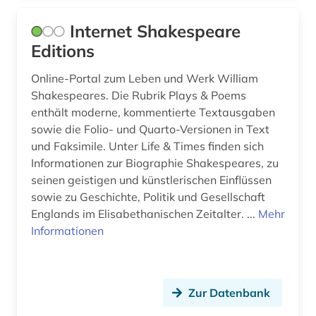
protestantismus (1)
Internet Shakespeare
psychiatrie (1)
Editions
renaissance (1)
Online-Portal zum Leben und Werk William
Shakespeares. Die Rubrik Plays & Poems
rheinland-pfalz (1)
enthält moderne, kommentierte Textausgaben
richard wagner (1)
sowie die Folio- und Quarto-Versionen in Text
und Faksimile. Unter Life & Times finden sich
rockmusik (2)
Informationen zur Biographie Shakespeares, zu
seinen geistigen und künstlerischen Einflüssen
rockmusiker (1)
sowie zu Geschichte, Politik und Gesellschaft
rudolf (1)
Englands im Elisabethanischen Zeitalter. ...
Mehr
Informationen
russland (1)
rätoromanisch (1)
Zur Datenbank
römisches reich (2)