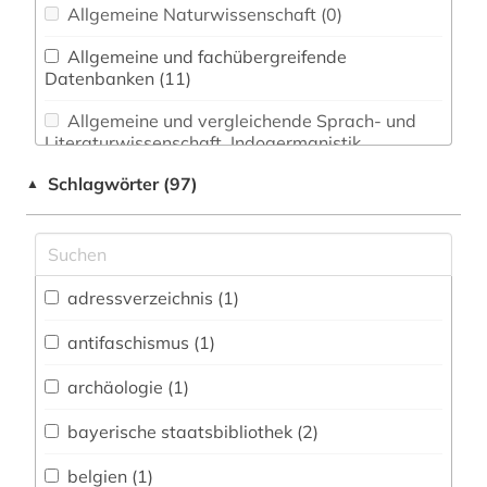
Allgemeine Naturwissenschaft (0)
Allgemeine und fachübergreifende
Datenbanken (11)
Allgemeine und vergleichende Sprach- und
Literaturwissenschaft. Indogermanistik.
Außereuropäische Sprachen und Literaturen (0)
Schlagwörter (97)
▲
Anglistik. Amerikanistik (0)
Archäologie (0)
adressverzeichnis (1)
Biologie, Biotechnologie (0)
Buch- und Bibliothekswesen,
antifaschismus (1)
Informationswissenschaft (0)
archäologie (1)
Chemie und Pharmazie (0)
bayerische staatsbibliothek (2)
Energietechnik (0)
belgien (1)