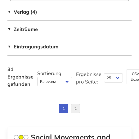
musik (1)
GUS (11)
Verlag (4)
▼
mähren (1)
Griechenland (2)
münchen (1)
Zeiträume
▼
Italien (4)
nachfolgestaaten (1)
Jugoslawien (13)
Eintragungsdatum
▼
nationalbibliografie (1)
Kroatien (18)
nordmazedonien (1)
Lettland (12)
31
Sortierung
Ergebnisse
CSV
Ergebnisse
ortsverzeichnis (1)
Expo
Litauen (12)
pro Seite:
gefunden
osteuropa (10)
Makedonien (12)
ostmitteleuropa (6)
Moldawien (11)
1
2
partei (1)
Montenegro (13)
partisanenkrieg (1)
Niederlande (1)
Social Movements and