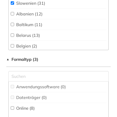
Slowenien (31)
kriegsverbrechen (1)
Albanien (12)
kroatien (1)
Baltikum (11)
kronländer (1)
Belarus (13)
kultur (1)
Belgien (2)
kunst (1)
Bosnien-Herzegowina (14)
Formaltyp (3)
▲
landeskunde (1)
Bulgarien (13)
lgbt (1)
Byzantinisches Reich (1)
literatur (1)
Anwendungssoftware (0
)
Deutschland (4)
modernismus (1)
Datenträger (0
)
Estland (11)
montenegro (1)
Online (8
)
Finnland (1)