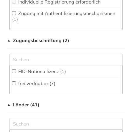
Individuelle Registrierung erforderlich
Psychologie (0)
ideengeschichte (1)
Zugang mit Authentifizierungsmechanismen
(1)
Rechtswissenschaft (0)
industrieklang (1)
Romanistik (0)
johanniterorden (1)
Zugangsbeschriftung (2)
▲
Slavistik (13)
jugoslawien (1)
Soziologie (2)
karte (1)
Sport (0)
FID-Nationallizenz (1)
katalog (3)
Technik (0)
frei verfügbar (7)
kirchenbuch (1)
Theologie und Religionswissenschaften (0)
kirchliche eheschließung (1)
Wirtschaftswissenschaften (2)
Länder (41)
▲
kommende &amp;lt;ritterorden&amp;gt; (1)
Wissenschaftskunde, Forschung, Hochschul-,
kosovo (1)
Museumswesen (0)
kriegsopfer (1)