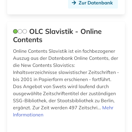
Zur Datenbank
todesanzeige (1)
tschechische republik (1)
unselbständige karte (1)
OLC Slavistik - Online
Contents
unternehmen (1)
Online Contents Slavistik ist ein fachbezogener
valenz <linguistik> (1)
Auszug aus der Datenbank Online Contents, der
verb (1)
die New Contents Slavistics:
Inhaltsverzeichnisse slawistischer Zeitschriften -
verwaltung (1)
bis 2001 in Papierform erschienen - fortführt.
Das Angebot von Swets wird laufend durch
widerstand (1)
ausgewählte Zeitschriftentitel der zuständigen
wiener zeitung (1)
SSG-Bibliothek, der Staatsbibliothek zu Berlin,
ergänzt. Zur Zeit werden 497 Zeitschri...
Mehr
wirtschaft (1)
Informationen
wörterbuch (3)