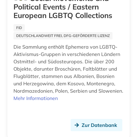
pfarre (1)
Political Events / Eastern
Oesterreich (7)
European LGBTQ Collections
plastik (1)
Osmanisches Reich (1)
polen (1)
FID
Osteuropa (15)
DEUTSCHLANDWEIT FREI, DFG-GEFÖRDERTE LIZENZ
politik (2)
Ostmitteleuropa (14)
Die Sammlung enthält Ephemera von LGBTQ-
portal (1)
Aktivismus-Gruppen in verschiedenen Ländern
Polen (18)
Ostmittel- und Südosteuropas. Die über 200
rechtschreibung (1)
Portugal (1)
Objekte, darunter Broschüren, Faltblätter und
Flugblätter, stammen aus Albanien, Bosnien
religion (1)
Rheinland-Pfalz (1)
und Herzegowina, dem Kosovo, Montenegro,
rheinland-pfalz (1)
Nordmazedonien, Polen, Serbien und Slowenien.
Rumänien (15)
Mehr Informationen
russland (1)
Russland, Sowjetunion (14)
sachsen (1)
Sachsen (1)
Zur Datenbank
schweden (1)
Schweden (1)