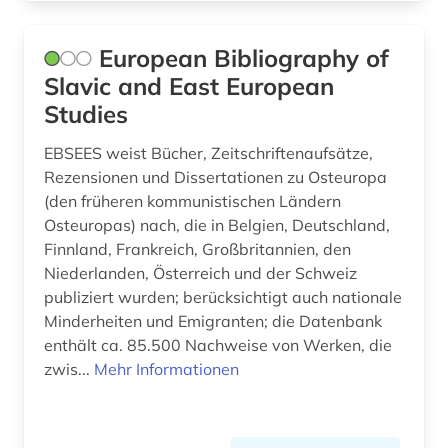
schweiz (1)
Schweiz (2)
serbien (1)
European Bibliography of
Serbien (16)
Slavic and East European
slawische sprachen (1)
Slowakei (18)
Studies
slawistik (2)
Suedosteuropa (15)
EBSEES weist Bücher, Zeitschriftenaufsätze,
slowenien (10)
Rezensionen und Dissertationen zu Osteuropa
Tschechische Republik (19)
(den früheren kommunistischen Ländern
slowenisch (4)
Osteuropas) nach, die in Belgien, Deutschland,
Ukraine (14)
Finnland, Frankreich, Großbritannien, den
sowjetunion (1)
Ungarn (14)
Niederlanden, Österreich und der Schweiz
sprache (2)
publiziert wurden; berücksichtigt auch nationale
Zypern (1)
Minderheiten und Emigranten; die Datenbank
stellwerk (1)
enthält ca. 85.500 Nachweise von Werken, die
zwis...
Mehr Informationen
südosteuropa (8)
templerorden (1)