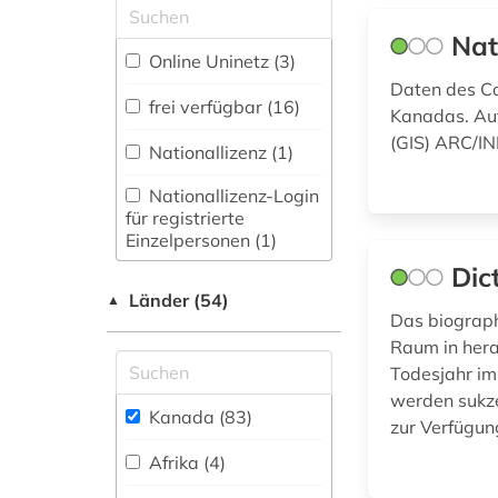
elektronisches buch
(2)
Slavistik (0)
Nat
Online Uninetz (3)
energieforschung (1)
Soziologie (5)
Daten des Ca
frei verfügbar (16)
england (1)
Kanadas. Au
Sport (0)
(GIS) ARC/I
Nationallizenz (1)
englisch (5)
Technik (1)
Nationallizenz-Login
englisches
Theologie und
für registrierte
sprachgebiet (2)
Religionswissenschaften
Einzelpersonen (1)
(0)
Dic
entscheidungssammlung
Länder (54)
▲
(1)
Das biograph
Wirtschaftswissenschaften
Raum in hera
(6)
enzyklopädie (1)
Todesjahr im
werden sukze
erster weltkrieg (1)
Wissenschaftskunde,
Kanada (83)
zur Verfügung
Forschung, Hochschul-,
eskimo (1)
Museumswesen (0)
Afrika (4)
eu-richtlinien (1)