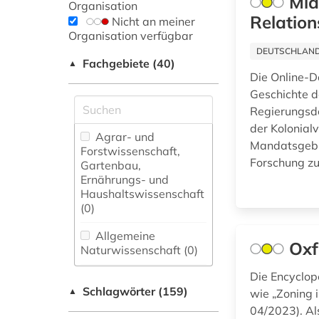
Mid
Organisation
Relation
Nicht an meiner
Organisation verfügbar
DEUTSCHLANDW
Fachgebiete (40)
▲
Die Online-D
Geschichte d
Regierungsd
der Kolonial
Agrar- und
Mandatsgebie
Forstwissenschaft,
Forschung zu
Gartenbau,
Ernährungs- und
Haushaltswissenschaft
(0)
Allgemeine
Oxf
Naturwissenschaft (0)
Die Encyclop
Allgemeine und
Schlagwörter (159)
fachübergreifende
▲
wie „Zoning 
Datenbanken (22)
04/2023). Als