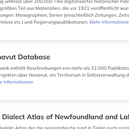
 umfasst über 200.000 Titel digitalisierter historischer Pub
rößten Teil aus Materialien, die vor 1921 veröffentlicht wur
gen: Monographien, Serien (einschließlich Zeitungen, Zeitsc
hnisse etc.) und Regierungspublikationen.
Mehr Information
avut Database
ank enthält Beschreibungen von mehr als 32.000 Publikati
ojekten über Nunavut, ein Territorium in Selbstverwaltung d
r Informationen
 Dialect Atlas of Newfoundland and La
Dialekt-Atlas der die geographische (und in Teilen auch sozia