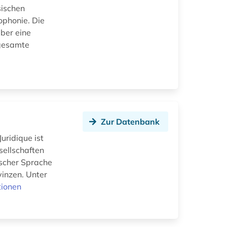
sischen
ophonie. Die
ber eine
 gesamte
Zur Datenbank
uridique ist
esellschaften
ischer Sprache
inzen. Unter
tionen