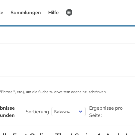
te
Sammlungen
Hilfe
EN
 '"Phrase"', etc.), um die Suche zu erweitern oder einzuschränken.
bnisse
Ergebnisse pro
Sortierung
funden
Seite: