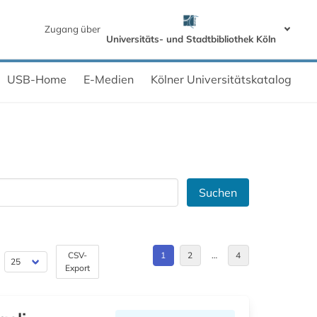
Zugang über
Universitäts- und Stadtbibliothek Köln
USB-Home
E-Medien
Kölner Universitätskatalog
Suchen
CSV-
1
2
…
4
Export