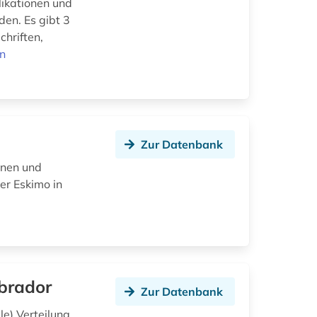
likationen und
den. Es gibt 3
hriften,
en
Zur Datenbank
onen und
er Eskimo in
brador
Zur Datenbank
le) Verteilung