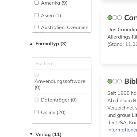
Amerika (9)
evidenz-basierte
Asien (1)
Can
medizin (1)
Australien, Ozeanien
Das Canadian
fallsammlung (1)
(16)
Allerdings fü
fid darstellende
Formaltyp (3)
▲
(Stand: 11.0
Belgien (1)
kunst (1)
China (1)
flüchtling (1)
Deutschland (4)
fotosammlung (1)
Bib
Anwendungssoftware
Europa (10)
frankokanadisch (2)
(0
)
Seit 1998 ha
Frankreich (3)
französisch (3)
Datenträger (0
)
Ab diesem Ber
Verzeichnet 
Großbritannien (14)
französisches
Online (20
)
und graue Li
sprachgebiet (1)
Hessen (1)
der USA, Kan
galloromanistik (2)
Informatione
Irland (5)
Verlag (11)
▼