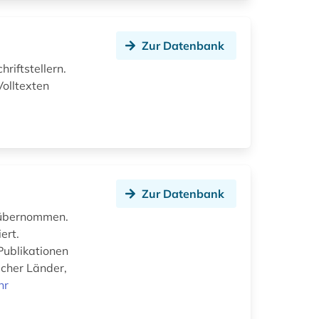
Zur Datenbank
riftstellern.
Volltexten
Zur Datenbank
e übernommen.
ert.
Publikationen
scher Länder,
hr