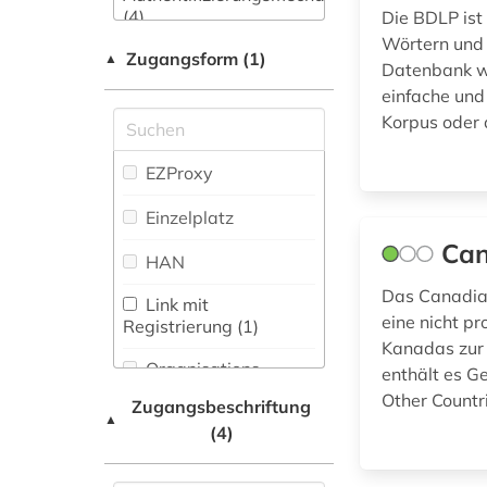
Zeitung (9
)
(4)
Die BDLP ist
Medizin (2)
commonwealth (2)
Wörtern und 
Zeitungs-,
Zugangsform (1)
▲
Musikwissenschaft
Datenbank wu
dialekt (1)
Zeitschriftenbibliographie
(1)
(0
)
einfache und
dialektologie (1)
Korpus oder 
Natur- und
Umweltschutz (1)
dissertation (3)
EZProxy
Pädagogik (0)
drama (2)
Einzelplatz
Philosophie (0)
Can
dramaturgie (1)
HAN
Physik (0)
einführung (1)
Das Canadian 
Link mit
eine nicht pr
Politologie (11)
Registrierung (1)
einwanderung (1)
Kanadas zur 
Organisations-
Psychologie (1)
enthält es G
einzelhandel (1)
Netzwerk / VPN
Other Countr
Zugangsbeschriftung
Rechtswissenschaft
▲
elektronische
(4)
(6)
Shibboleth
publikation (1)
Romanistik (6)
Zugriff vor Ort