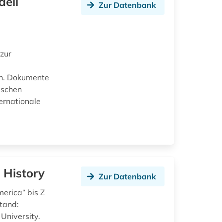
aeli
Zur Datenbank
zur
en. Dokumente
ischen
ernationale
 History
Zur Datenbank
erica“ bis Z
tand:
 University.