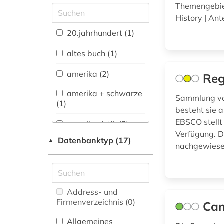
Themengebiet
Allgemeine und
History | Ant
vergleichende Sprach-
und
20.jahrhundert (1)
Literaturwissenschaft.
Indogermanistik.
altes buch (1)
Außereuropäische
Sprachen und
amerika (2)
Reg
Literaturen (3)
amerika + schwarze
Sammlung von
Anglistik.
(1)
Amerikanistik (28)
besteht sie a
EBSCO stellt
amerikanistik (2)
Archäologie (0)
Verfügung. Di
Datenbanktyp (17)
▲
amtliche publikation
nachgewies
Biologie,
(1)
Biotechnologie (1)
amtsdrucksache (1)
Buch- und
Bibliothekswesen,
Address- und
anglistik (2)
Informationswissenschaft
Firmenverzeichnis (0
)
Can
(1)
angloamerikanischer
Allgemeines