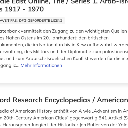
dle East Online, The / Series 1, Arab-Isr
s 1917 - 1970
EIT FREI, DFG-GEFÖRDERTE LIZENZ
atenbank vermittelt den Zugang zu den wichtigsten Quellen 
es Nahen Ostens im 20. Jahrhundert: den britischen
okumenten, die im Nationalarchiv in Kew aufbewahrt werd
verwaltung, des Militärs und der Diplomatie zum palästinens
t und zum Arabisch-Israelischen Konflikt werden für die int
gänglic...
Mehr Informationen
ord Research Encyclopedias / American
edia of American History enthält von A wie „Adventism in Am
in 20th-Century American Cities“ gegenwärtig 541 Artikel (S
 Herausgeber fungiert der Historiker Jon Butler von der Yale