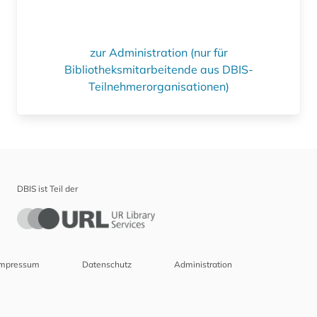
zur Administration (nur für
Bibliotheksmitarbeitende aus DBIS-
Teilnehmerorganisationen)
DBIS ist Teil der
Impressum
Datenschutz
Administration