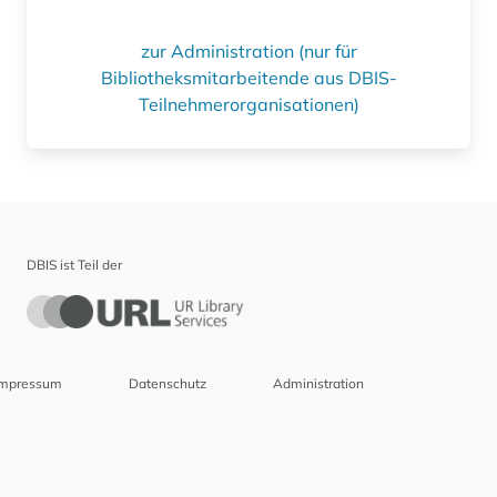
zur Administration (nur für
Bibliotheksmitarbeitende aus DBIS-
Teilnehmerorganisationen)
DBIS ist Teil der
Impressum
Datenschutz
Administration