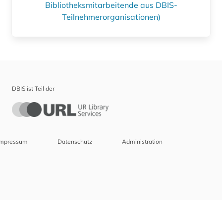
Bibliotheksmitarbeitende aus DBIS-
Teilnehmerorganisationen)
DBIS ist Teil der
Impressum
Datenschutz
Administration