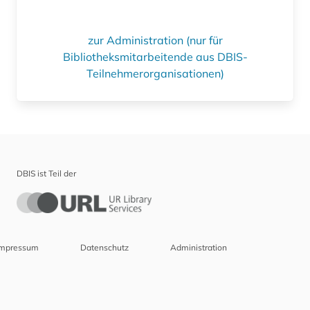
zur Administration (nur für
Bibliotheksmitarbeitende aus DBIS-
Teilnehmerorganisationen)
DBIS ist Teil der
Impressum
Datenschutz
Administration