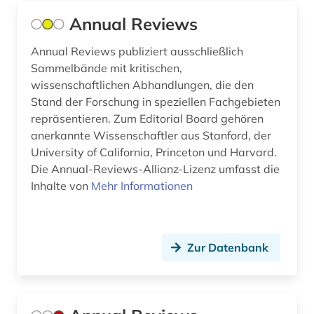
handschrift (1)
Annual Reviews
hardware (1)
Annual Reviews publiziert ausschließlich
haustechnik (1)
Sammelbände mit kritischen,
wissenschaftlichen Abhandlungen, die den
health sciences &amp; dentistry (1)
Stand der Forschung in speziellen Fachgebieten
hertz, heinrich | physiker; hochschullehrer;
repräsentieren. Zum Editorial Board gehören
wissenschaftler (1)
anerkannte Wissenschaftler aus Stanford, der
University of California, Princeton und Harvard.
hochenergiephysik (4)
Die Annual-Reviews-Allianz-Lizenz umfasst die
Inhalte von
Mehr Informationen
hochschullehre (1)
hochschulschrift (1)
homologie (1)
Zur Datenbank
homotopie (1)
human-computer interface (1)