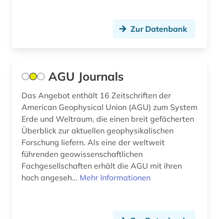
discovery service (1)
Zur Datenbank
discovery system (1)
divina commedia (1)
dokumentenserver (1)
AGU Journals
dynamik des ozeanbodens (1)
Das Angebot enthält 16 Zeitschriften der
American Geophysical Union (AGU) zum System
e-book (1)
Erde und Weltraum, die einen breit gefächerten
e-learning (2)
Überblick zur aktuellen geophysikalischen
Forschung liefern. Als eine der weltweit
einheiten (1)
führenden geowissenschaftlichen
Fachgesellschaften erhält die AGU mit ihren
einstein (3)
hoch angeseh...
Mehr Informationen
ejournals (1)
electronic lab notebook (1)