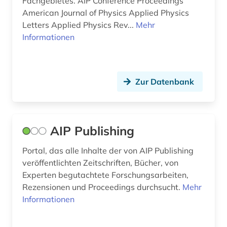
Fachgebietes. AIP Conference Proceedings
American Journal of Physics Applied Physics
erdwissenschaften (1)
Letters Applied Physics Rev...
Mehr
erwärmung &lt;meteorologie&gt; (1)
Informationen
eth zürich (1)
europa (1)
Zur Datenbank
evaluation (1)
evolutionary computation (1)
AIP Publishing
evolutionsökologie (1)
Portal, das alle Inhalte der von AIP Publishing
evolutionsökologie mariner fische (1)
veröffentlichten Zeitschriften, Bücher, von
Experten begutachtete Forschungsarbeiten,
experimentalphysik (1)
Rezensionen und Proceedings durchsucht.
Mehr
Informationen
fernerkundung (4)
fertigungstechnik (1)