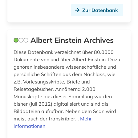
festigkeitslehre (1)
Zur Datenbank
festkörper (1)
festkörper optische konstante (1)
Albert Einstein Archives
festkörpergrenzflächen (1)
Diese Datenbank verzeichnet über 80.0000
Dokumente von und über Albert Einstein. Dazu
festkörperphysik (2)
gehören insbesondere wissenschaftliche und
fid geschichtswissenschaft (1)
persönliche Schriften aus dem Nachlass, wie
z.B. Vorlesungsskripte, Briefe und
formeln (1)
Reisetagebücher. Annähernd 2.000
Manuskripte aus dieser Sammlung wurden
formelsammlung (1)
bisher (Juli 2012) digitalisiert und sind als
forschung (2)
Bilddateien aufrufbar. Neben dem Scan wird
meist auch der transkribier...
Mehr
forschungsdaten (2)
Informationen
fotografie (1)