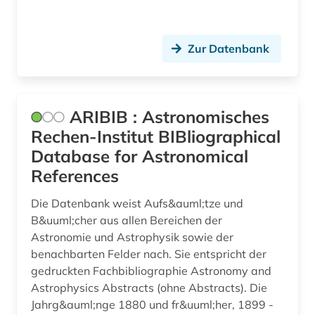
linguistic (1)
Zur Datenbank
literatur (1)
literaturwissenschaft (1)
ARIBIB : Astronomisches
lithografie (1)
Rechen-Institut BIBliographical
magnetismus (1)
Database for Astronomical
management (1)
References
marine biogeochmie (1)
Die Datenbank weist Aufs&auml;tze und
B&uuml;cher aus allen Bereichen der
marine geosysteme (1)
Astronomie und Astrophysik sowie der
benachbarten Felder nach. Sie entspricht der
maritime meteorologie (1)
gedruckten Fachbibliographie Astronomy and
markenregister (1)
Astrophysics Abstracts (ohne Abstracts). Die
Jahrg&auml;nge 1880 und fr&uuml;her, 1899 -