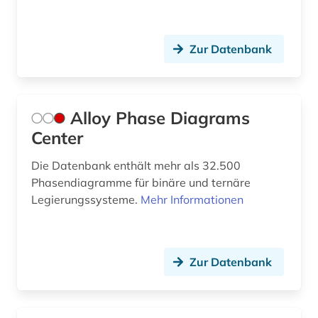
geochemie (2)
Zur Datenbank
geodynamik (1)
geodäsie (1)
geographie (1)
Alloy Phase Diagrams
Center
geologie (5)
Die Datenbank enthält mehr als 32.500
geomagnetik (1)
Phasendiagramme für binäre und ternäre
Legierungssysteme.
Mehr Informationen
geometrie (1)
geophysik (6)
geosystem (1)
Zur Datenbank
geowissenschaften (11)
gesamtausgabe (1)