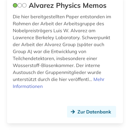
Alvarez Physics Memos
geschichte (6)
Die hier bereitgestellten Paper entstanden im
Rahmen der Arbeit der Arbeitsgruppe des
geschichte 1480-1900 (1)
Nobelpreisträgers Luis W. Alvarez am
geschützte topographien (1)
Lawrence Berkeley Laboratory. Schwerpunkt
der Arbeit der Alvarez Group (später auch
gesteinskunde (1)
Group A) war die Entwicklung von
Teilchendetektoren, insbesondere einer
gewerbliche schutzrechte (3)
Wasserstoff-Blasenkammer. Der interne
gewerblicher rechtsschutz (4)
Austausch der Gruppenmitglieder wurde
unterstützt durch die hier veröffentl...
Mehr
glossar (1)
Informationen
grenzflächenchemie (1)
halbleiterphysik (1)
Zur Datenbank
handbuch (1)