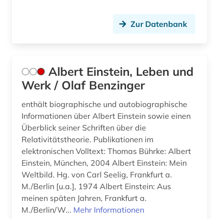
fusion (1)
Zur Datenbank
fusionstechnologie (1)
gebrauchsmuster (3)
Albert Einstein, Leben und
gebrauchsmusteranmeldung (2)
Werk / Olaf Benzinger
gebrauchsmusterrecht (2)
enthält biographische und autobiographische
Informationen über Albert Einstein sowie einen
geisteswissenschaften (6)
Überblick seiner Schriften über die
general knowledge (1)
Relativitätstheorie. Publikationen im
elektronischen Volltext: Thomas Bührke: Albert
general topics for engineers (1)
Einstein, München, 2004 Albert Einstein: Mein
Weltbild. Hg. von Carl Seelig, Frankfurt a.
generative ki (1)
M./Berlin [u.a.], 1974 Albert Einstein: Aus
genetik (1)
meinen späten Jahren, Frankfurt a.
M./Berlin/W...
Mehr Informationen
geobiologie (1)