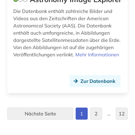
naturwissenschaftler (1)
Die Datenbank enthält zahlreiche Bilder und
networking &amp; broadcasting (1)
Videos aus den Zeitschriften der American
Astronomical Society (AAS). Die Datenbank
netzwerke (1)
enthält auch umfangreiche, in Abbildungen
dargestellte Satellitenmessdaten über die Erde.
neuheit (2)
Von den Abbildungen ist auf die zugehörigen
neuheitsrecherche (2)
Veröffentlichungen verlinkt.
Mehr Informationen
neural computation (1)
neutron (1)
Zur Datenbank
norm (1)
nucleonica (1)
Nächste Seite
1
2
…
12
nuklear (1)
oberflächenwissenschaften (1)