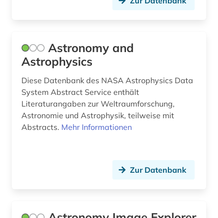
Zur Datenbank
nachrichtentechnik (1)
nanolithographie (1)
nanophotonik (1)
Astronomy and
Astrophysics
nanostruktur (1)
Diese Datenbank des NASA Astrophysics Data
nanotechnologie (8)
System Abstract Service enthält
Literaturangaben zur Weltraumforschung,
nanowissenschaft (1)
Astronomie und Astrophysik, teilweise mit
nasa (1)
Abstracts.
Mehr Informationen
naturwissenschaft (4)
naturwissenschaften (37)
Zur Datenbank
naturwissenschaften tabelle (1)
naturwissenschaften technik bibliographie (1)
Astronomy Image Explorer