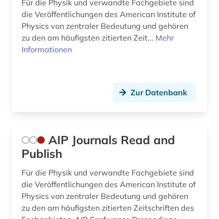
Für die Physik und verwandte Fachgebiete sind
energiebewusstes bauen (1)
die Veröffentlichungen des American Institute of
Physics von zentraler Bedeutung und gehören
energieforschung (1)
zu den am häufigsten zitierten Zeit...
Mehr
Informationen
energietechnik (1)
energy (1)
engineering (1)
Zur Datenbank
engineering &amp; technology (1)
engineering profession (1)
AIP Journals Read and
Publish
englisch (4)
Für die Physik und verwandte Fachgebiete sind
enzyklopädie (4)
die Veröffentlichungen des American Institute of
enzym (1)
Physics von zentraler Bedeutung und gehören
zu den am häufigsten zitierten Zeitschriften des
erde (1)