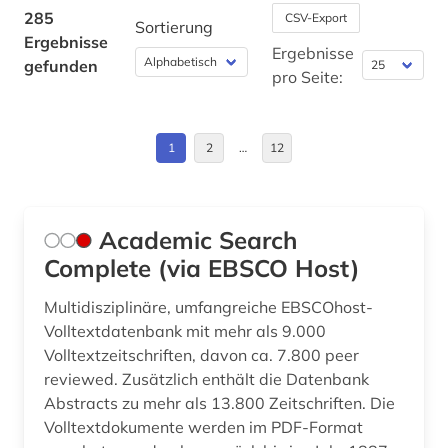
biotechnologie (1)
285
CSV-Export
Sortierung
Ergebnisse
biowissenschaften (3)
Ergebnisse
gefunden
pro Seite:
bodenkunde (1)
bodenökologie (1)
1
2
…
12
briefsammlung (1)
bruchmechanik (1)
Academic Search
buchbestand (1)
Complete (via EBSCO Host)
building information modeling (1)
Multidisziplinäre, umfangreiche EBSCOhost-
Volltextdatenbank mit mehr als 9.000
carl friedrich von (1)
Volltextzeitschriften, davon ca. 7.800 peer
reviewed. Zusätzlich enthält die Datenbank
cd-rom (1)
Abstracts zu mehr als 13.800 Zeitschriften. Die
chemie (124)
Volltextdokumente werden im PDF-Format