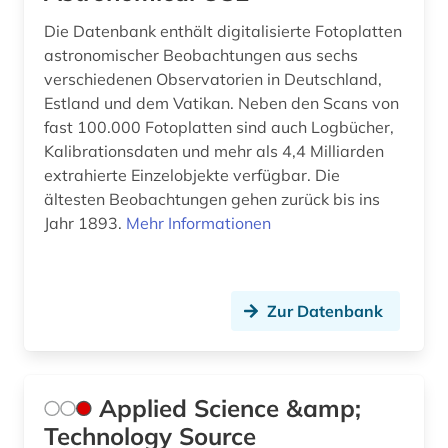
klimaänderung (2)
Die Datenbank enthält digitalisierte Fotoplatten
astronomischer Beobachtungen aus sechs
kommentar (1)
verschiedenen Observatorien in Deutschland,
Estland und dem Vatikan. Neben den Scans von
kommunikation (1)
fast 100.000 Fotoplatten sind auch Logbücher,
Kalibrationsdaten und mehr als 4,4 Milliarden
kommunikationstechnik (1)
extrahierte Einzelobjekte verfügbar. Die
komplexität (1)
ältesten Beobachtungen gehen zurück bis ins
Jahr 1893.
Mehr Informationen
kondensierte materie (1)
konferenz (2)
Zur Datenbank
kongress (5)
kongressbericht (2)
kosmologie (1)
Applied Science &amp;
Technology Source
kriminologie (1)