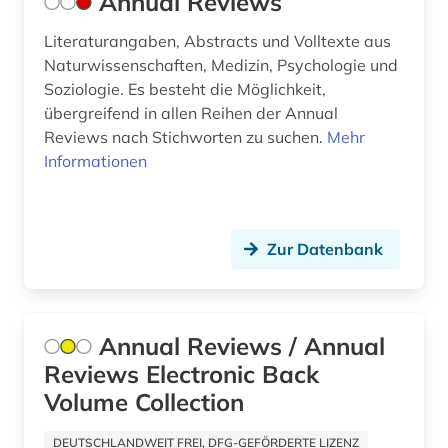
Annual Reviews
humanbiologie (1)
Literaturangaben, Abstracts und Volltexte aus
huygens (1)
Naturwissenschaften, Medizin, Psychologie und
Soziologie. Es besteht die Möglichkeit,
hydrologie (5)
übergreifend in allen Reihen der Annual
Reviews nach Stichworten zu suchen.
Mehr
ichthyologie (1)
Informationen
impactfaktor (1)
informatik (10)
Zur Datenbank
informatik und kommunikationstechnik (2)
informationstechnik (2)
Annual Reviews / Annual
ingenieurbau (1)
Reviews Electronic Back
ingenieurswesen (1)
Volume Collection
ingenieurwissenschaften (7)
DEUTSCHLANDWEIT FREI, DFG-GEFÖRDERTE LIZENZ