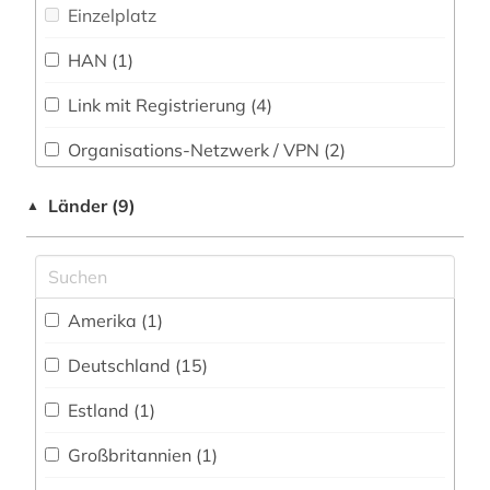
bauschaden (1)
Einzelplatz
Slavistik (10)
baustoff (1)
HAN (1)
Soziologie (35)
bautechnik (2)
Technik (89)
Link mit Registrierung (4)
bauwesen (1)
Organisations-Netzwerk / VPN (2)
Theologie und Religionswissenschaften (11)
berechnung (3)
Shibboleth
Wirtschaftswissenschaften (40)
Länder (9)
▲
bibliografie (16)
Wissenschaftskunde, Forschung, Hochschul-,
Zugriff vor Ort
Museumswesen (9)
bibliographie (4)
bibliometrie (1)
Amerika (1)
bibliotheksbestand (1)
Deutschland (15)
bibliothekskatalog plus (1)
Estland (1)
bild (1)
Großbritannien (1)