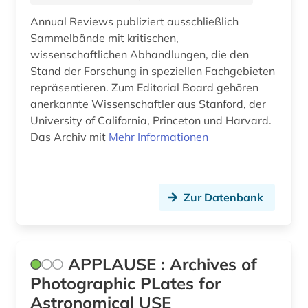
interdisziplinarität (1)
Annual Reviews publiziert ausschließlich
Sammelbände mit kritischen,
iso-norm (1)
wissenschaftlichen Abhandlungen, die den
Stand der Forschung in speziellen Fachgebieten
italianistik (1)
repräsentieren. Zum Editorial Board gehören
japan (1)
anerkannte Wissenschaftler aus Stanford, der
University of California, Princeton und Harvard.
kernenergie (1)
Das Archiv mit
Mehr Informationen
kernforschung (2)
kernphysik (8)
Zur Datenbank
kerntechnik (4)
klima (4)
APPLAUSE : Archives of
klimaforschung (1)
Photographic PLates for
Astronomical USE
klimatologie (6)