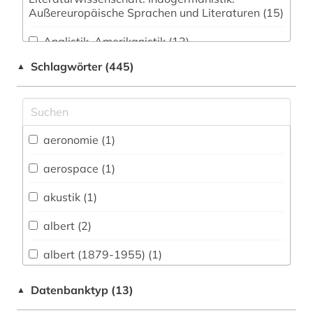
Außereuropäische Sprachen und Literaturen (15)
Anglistik. Amerikanistik (12)
Schlagwörter (445)
▲
Archäologie (7)
Biologie, Biotechnologie (109)
Buch- und Bibliothekswesen,
aeronomie (1)
Informationswissenschaft (10)
aerospace (1)
Chemie und Pharmazie (128)
akustik (1)
Energietechnik (54)
albert (2)
Ethnologie (15)
Geographie (31)
albert (1879-1955) (1)
algebra (1)
Geowissenschaften (65)
Datenbanktyp (13)
▲
Germanistik. Niederlandistik. Skandinavistik
alighieri (1)