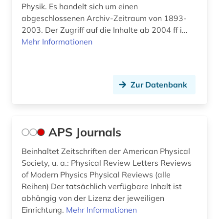
Physik. Es handelt sich um einen
laser (3)
abgeschlossenen Archiv-Zeitraum von 1893-
2003. Der Zugriff auf die Inhalte ab 2004 ff i...
lasertechnologie (1)
Mehr Informationen
legierungssystem (1)
lehramt (1)
Zur Datenbank
lehrbuch (3)
lehrbücher (1)
APS Journals
lehrmittel (1)
Beinhaltet Zeitschriften der American Physical
lernprogramm (2)
Society, u. a.: Physical Review Letters Reviews
of Modern Physics Physical Reviews (alle
lexikon (1)
Reihen) Der tatsächlich verfügbare Inhalt ist
lichttechnik (1)
abhängig von der Lizenz der jeweiligen
Einrichtung.
Mehr Informationen
life sciences (1)