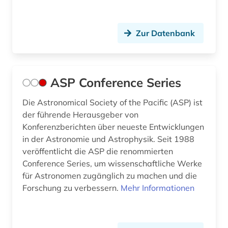
meeresbiologie (2)
meereschemie (2)
Zur Datenbank
meeresgeologie (2)
meereskunde (6)
ASP Conference Series
meeresmikrobiologie (1)
Die Astronomical Society of the Pacific (ASP) ist
meeresphysik (1)
der führende Herausgeber von
Konferenzberichten über neueste Entwicklungen
meeresströmung (1)
in der Astronomie und Astrophysik. Seit 1988
meereswissenschaften (1)
veröffentlicht die ASP die renommierten
Conference Series, um wissenschaftliche Werke
meeresökologie (2)
für Astronomen zugänglich zu machen und die
Forschung zu verbessern.
Mehr Informationen
mems (1)
messtechnik (2)