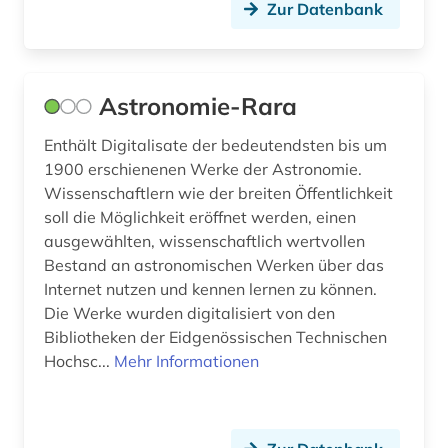
meteorologie (6)
Zur Datenbank
metrologie (1)
meßtechnik (1)
Astronomie-Rara
mikrofluidik (1)
Enthält Digitalisate der bedeutendsten bis um
1900 erschienenen Werke der Astronomie.
mikrosystemtechnik (3)
Wissenschaftlern wie der breiten Öffentlichkeit
mineralogie (2)
soll die Möglichkeit eröffnet werden, einen
ausgewählten, wissenschaftlich wertvollen
modellierung (1)
Bestand an astronomischen Werken über das
Internet nutzen und kennen lernen zu können.
molek&uuml (1)
Die Werke wurden digitalisiert von den
molekularbiologie (2)
Bibliotheken der Eidgenössischen Technischen
Hochsc...
Mehr Informationen
moocs (1)
musikwissenschaft (1)