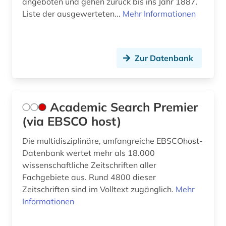
angeboten und gehen zurück bis ins Jahr 1887.
chemische ozeanographie (1)
Liste der ausgewerteten...
Mehr Informationen
chemistry (1)
china (3)
Zur Datenbank
circuit (1)
cognitive neuroscience (1)
Academic Search Premier
components (1)
(via EBSCO host)
computerphysik (1)
Die multidisziplinäre, umfangreiche EBSCOhost-
computing &amp; processing (1)
Datenbank wertet mehr als 18.000
wissenschaftliche Zeitschriften aller
cytologie (1)
Fachgebiete aus. Rund 4800 dieser
Zeitschriften sind im Volltext zugänglich.
Mehr
dante (1)
Informationen
datensammlung (5)