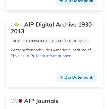
Zur Datenbank
elektrochemie (1)
elektronik (5)
AIP Digital Archive 1930-
elektronische enzyklopädie (1)
2013
elektronische publikation (1)
DEUTSCHLANDWEIT FREI, DFG-GEFÖRDERTE LIZENZ
elektronische zeitschrift (12)
Zeitschriftenarchiv des American Institute of
elektronisches buch (33)
Physics (AIP).
Mehr Informationen
elektrooptik (4)
elektrotechnik (8)
Zur Datenbank
elementarpartikel (1)
elementarteilchenphysik (3)
AIP Journals
eln (1)