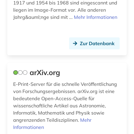
maschinelles sehen (1)
1917 und 1954 bis 1968 sind eingescannt und
liegen im Image-Format vor. Alle anderen
maschinenbau (5)
Jahrg&auml;nge sind mit ...
Mehr Informationen
materialwissenschaft (1)
materialwissenschaften (1)
Zur Datenbank
mathematics and computer science (1)
mathematik (12)
arXiv.org
mathematische physik (2)
E-Print-Server für die schnelle Veröffentlichung
maße (1)
von Forschungsergebnissen. arXiv.org ist eine
medizin (14)
bedeutende Open-Access-Quelle für
wissenschaftliche Artikel aus Astronomie,
medizintechnik (2)
Informatik, Mathematik und Physik sowie
angrenzenden Teildisziplinen.
Mehr
meer (1)
Informationen