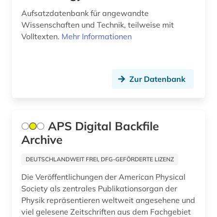
Aufsatzdatenbank für angewandte
kristallchemie (1)
Wissenschaften und Technik, teilweise mit
kristallographie (2)
Volltexten.
Mehr Informationen
kristallphysik (1)
kristallstruktur (1)
Zur Datenbank
kristallstrukturanalyse (1)
kristallsymmetrie (1)
APS Digital Backfile
kunst (1)
Archive
künstliche intelligenz (1)
DEUTSCHLANDWEIT FREI, DFG-GEFÖRDERTE LIZENZ
laborbuch (1)
Die Veröffentlichungen der American Physical
Society als zentrales Publikationsorgan der
laborheft (1)
Physik repräsentieren weltweit angesehene und
viel gelesene Zeitschriften aus dem Fachgebiet
landwirtschaft (2)