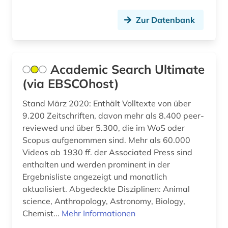
datenverarbeitung (1)
Zur Datenbank
denkmalpflege (1)
design history (1)
Academic Search Ultimate
designregister (1)
(via EBSCOhost)
deutsch (4)
Stand März 2020: Enthält Volltexte von über
deutschland (1)
9.200 Zeitschriften, davon mehr als 8.400 peer-
reviewed und über 5.300, die im WoS oder
devices &amp; systems (1)
Scopus aufgenommen sind. Mehr als 60.000
Videos ab 1930 ff. der Associated Press sind
digitalisierung (1)
enthalten und werden prominent in der
din-en-iso-norm (1)
Ergebnisliste angezeigt und monatlich
aktualisiert. Abgedeckte Disziplinen: Animal
din-iso-norm (1)
science, Anthropology, Astronomy, Biology,
Chemist...
Mehr Informationen
din-norm (1)