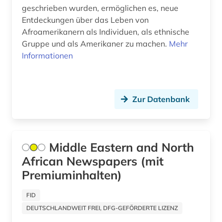
geschrieben wurden, ermöglichen es, neue
musik (1)
Entdeckungen über das Leben von
Afroamerikanern als Individuen, als ethnische
musikalien (1)
Gruppe und als Amerikaner zu machen.
Mehr
Informationen
münchen (2)
nachrichtensendung (1)
naher osten (4)
Zur Datenbank
nationalsozialismus (1)
nationalsozialistische deutsche arbeiterpartei
Middle Eastern and North
(1)
African Newspapers (mit
nepal (1)
Premiuminhalten)
neuseeland (2)
FID
new york (5)
DEUTSCHLANDWEIT FREI, DFG-GEFÖRDERTE LIZENZ