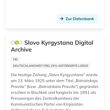
glasgow (1)
glossar (1)
Zur Datenbank
graphiken (1)
graz (1)
groningen (1)
Slovo Kyrgystana Digital
Archive
grossbritannien (1)
FID
großbritannien (19)
DEUTSCHLANDWEIT FREI, DFG-GEFÖRDERTE LIZENZ
gus (1)
Die heutige Zeitung „Slovo Kyrgyzstana“ wurde
am 23. März 1925 unter dem Titel „Batratskaja
hamburg (6)
Pravda“ (bzw. „Batratskaia Pravda“) gegründet,
handschrift (1)
erschien in Bischkek und fungierte bis 1991 als
Presseorgan des Zentralkomitees der
hannover (1)
Kommunistischen Partei von Kirgisistan.