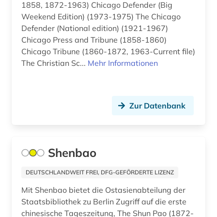
idstein (1)
1858, 1872-1963) Chicago Defender (Big
Weekend Edition) (1973-1975) The Chicago
indien (3)
Defender (National edition) (1921-1967)
Chicago Press and Tribune (1858-1860)
industrie (1)
Chicago Tribune (1860-1872, 1963-Current file)
The Christian Sc...
Mehr Informationen
informatik (1)
informationstechnik (1)
informationswissenschaft (1)
Zur Datenbank
ingolstadt (1)
inhalt (2)
Shenbao
inkunabel (1)
DEUTSCHLANDWEIT FREI, DFG-GEFÖRDERTE LIZENZ
international (1)
Mit Shenbao bietet die Ostasienabteilung der
Staatsbibliothek zu Berlin Zugriff auf die erste
internationale politik (1)
chinesische Tageszeitung, The Shun Pao (1872-