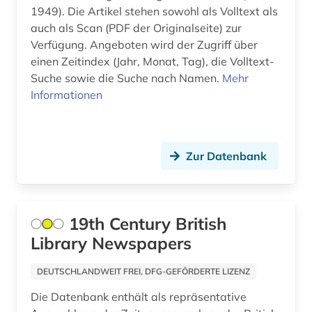
investitionsberichte (1)
1949). Die Artikel stehen sowohl als Volltext als
auch als Scan (PDF der Originalseite) zur
iran (1)
Verfügung. Angeboten wird der Zugriff über
einen Zeitindex (Jahr, Monat, Tag), die Volltext-
irland (3)
Suche sowie die Suche nach Namen.
Mehr
islam (1)
Informationen
island (1)
israel (2)
Zur Datenbank
italien (9)
japan (3)
19th Century British
jerusalem (1)
Library Newspapers
jiddistik (1)
DEUTSCHLANDWEIT FREI, DFG-GEFÖRDERTE LIZENZ
judaistik (4)
Die Datenbank enthält als repräsentative