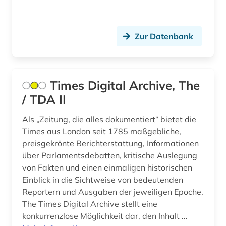
religion (2)
revolution 1848 (1)
Zur Datenbank
rezension (1)
rhein-main-gebiet (7)
Times Digital Archive, The
rheinland (2)
/ TDA II
rheinland-pfalz (3)
Als „Zeitung, die alles dokumentiert“ bietet die
Times aus London seit 1785 maßgebliche,
ruhrgebiet (1)
preisgekrönte Berichterstattung, Informationen
über Parlamentsdebatten, kritische Auslegung
rundfunk (1)
von Fakten und einen einmaligen historischen
russische literatur (1)
Einblick in die Sichtweise von bedeutenden
Reportern und Ausgaben der jeweiligen Epoche.
russland (15)
The Times Digital Archive stellt eine
konkurrenzlose Möglichkeit dar, den Inhalt ...
résistance (1)