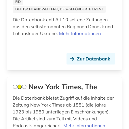
FID
kultur (1)
DEUTSCHLANDWEIT FREI, DFG-GEFÖRDERTE LIZENZ
kulturwissenschaften (8)
Die Datenbank enthält 10 seltene Zeitungen
aus den selbsternannten Regionen Donezk und
kärnten (1)
Luhansk der Ukraine.
Mehr Informationen
köln (2)
land van altena (1)
Zur Datenbank
landeskunde (9)
lateinamerika (1)
New York Times, The
lausitz (1)
Die Datenbank bietet Zugriff auf die Inhalte der
lauterbach <hessen> (1)
Zeitung New York Times ab 1851 (die Jahre
1923 bis 1980 unterliegen Einschränkungen).
leipzig (2)
Die Artikel sind zum Teil mit Videos und
lettland (1)
Podcasts angereichert.
Mehr Informationen