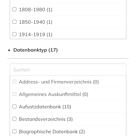
Biologie, Biotechnologie (0)
1808-1980 (1)
Buch- und Bibliothekswesen,
Informationswissenschaft (4)
1850-1940 (1)
Chemie und Pharmazie (0)
1914-1919 (1)
Elektrotechnik, Elektronik, Nachrichtentechnik
aachen (2)
Datenbanktyp (17)
▲
(0)
aargau (1)
Energietechnik (0)
abendzeitung (münchen) (1)
Ethnologie (5)
Address- und Firmenverzeichnis (0
)
afghanistan (1)
Europäisches Dokumentationszentrum (EDZ)
(0)
Allgemeines Auskunftmittel (0
)
afrika (4)
Fachinformationsdienst Benelux / Low
Aufsatzdatenbank (10
)
alsfeld (1)
Countries Studies (6)
Bestandsverzeichnis (3
)
amerika (3)
Geographie (1)
Biographische Datenbank (2
)
amsterdam (1)