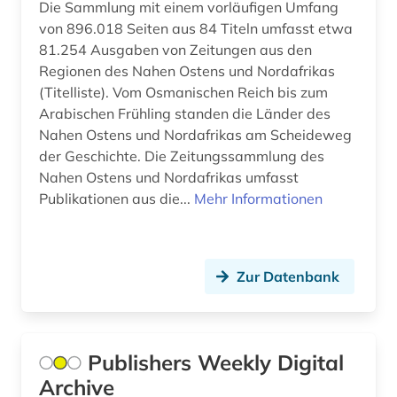
Die Sammlung mit einem vorläufigen Umfang
new york (1)
von 896.018 Seiten aus 84 Titeln umfasst etwa
new york <ny> (1)
81.254 Ausgaben von Zeitungen aus den
Regionen des Nahen Ostens und Nordafrikas
new york times (1)
(Titelliste). Vom Osmanischen Reich bis zum
Arabischen Frühling standen die Länder des
new york times archive (1)
Nahen Ostens und Nordafrikas am Scheideweg
der Geschichte. Die Zeitungssammlung des
niederlande (5)
Nahen Ostens und Nordafrikas umfasst
niederländisch (1)
Publikationen aus die...
Mehr Informationen
niedersachsen (1)
niederösterreich (1)
Zur Datenbank
nordafrika (2)
nordirland (1)
Publishers Weekly Digital
norwegen (2)
Archive