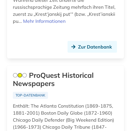
Während dieser Zeit änderte die
haßgau (1)
russischsprachige Zeitung mehrfach ihren Titel,
hessen (2)
zuerst zu „Krest‘janskij put‘“ (bzw. „Krest’ianskii
pu...
Mehr Informationen
heusden (1)
hispanistik (5)
Zur Datenbank
hispanoamerika (1)
hispanoamerikanische geschichte (1)
ProQuest Historical
hobart (1)
Newspapers
hochheim (1)
TOP-DATENBANK
hofheim (1)
Enthält: The Atlanta Constitution (1869-1875,
hongkong (1)
1881-2001) Boston Daily Globe (1872-1960)
Chicago Daily Defender (Big Weekend Edition)
iberoromanistik (4)
(1966-1973) Chicago Daily Tribune (1847-