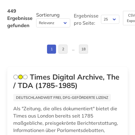
deutschland (19)
Europa (2)
449
Sortierung
deutschland (ddr) (2)
Ergebnisse
CSV
Ergebnisse
Expo
Finnland (1)
pro Seite:
gefunden
deutschsprachiger raum (1)
Frankreich (11)
digital (1)
GUS (2)
1
2
…
18
digitale musikalien (1)
Großbritannien (31)
digitalisat (1)
Hamburg (3)
Times Digital Archive, The
diplomatie (1)
/ TDA (1785-1985)
Hessen (16)
donezk (ukraine) (1)
Irland (5)
DEUTSCHLANDWEIT FREI, DFG-GEFÖRDERTE LIZENZ
dresden (2)
Als "Zeitung, die alles dokumentiert" bietet die
Island (1)
dublin (1)
Times aus London bereits seit 1785
Israel (6)
maßgebliche, preisgekrönte Berichterstattung,
dänemark (1)
Informationen über Parlamentsdebatten,
Italien (10)