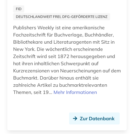
ny (1)
FID
nürnberg (2)
DEUTSCHLANDWEIT FREI, DFG-GEFÖRDERTE LIZENZ
Publishers Weekly ist eine amerikanische
ost (1)
Fachzeitschrift für Buchverlage, Buchhändler,
ostasien (5)
Bibliothekare und Literaturagenten mit Sitz in
New York. Die wöchentlich erscheinende
ostwestfalen (1)
Zeitschrift wird seit 1872 herausgegeben und
hat ihren inhaltlichen Schwerpunkt auf
pakistan (1)
Kurzrezensionen von Neuerscheinungen auf dem
Buchmarkt. Darüber hinaus enthält sie
panama (1)
zahlreiche Artikel zu buchmarktrelevanten
paris (3)
Themen, seit 19...
Mehr Informationen
parlamentsdrucksache (1)
passau (1)
Zur Datenbank
pazifischer raum (1)