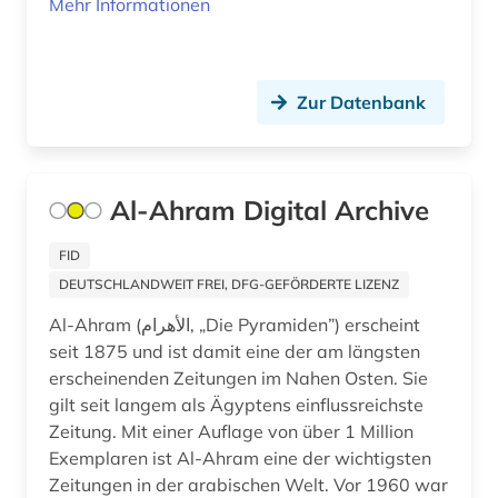
Mehr Informationen
rüsselsheim (1)
saalkreis (1)
Zur Datenbank
saarbrücken (1)
saarland (1)
Al-Ahram Digital Archive
sachsen (3)
FID
salzburg (1)
DEUTSCHLANDWEIT FREI, DFG-GEFÖRDERTE LIZENZ
sammlung (2)
Al-Ahram (الأهرام‎, „Die Pyramiden”) erscheint
sancta sedes (1)
seit 1875 und ist damit eine der am längsten
erscheinenden Zeitungen im Nahen Osten. Sie
sankt petersburg (1)
gilt seit langem als Ägyptens einflussreichste
Zeitung. Mit einer Auflage von über 1 Million
schottland (1)
Exemplaren ist Al-Ahram eine der wichtigsten
Zeitungen in der arabischen Welt. Vor 1960 war
schweden (1)