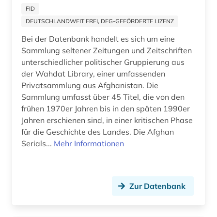
Russland, Sowjetunion (19)
FID
fid nahost-, nordafrika- und islamstudien (6)
Saarland (1)
DEUTSCHLANDWEIT FREI, DFG-GEFÖRDERTE LIZENZ
fid nordeuropa (1)
Bei der Datenbank handelt es sich um eine
Sachsen (3)
Sammlung seltener Zeitungen und Zeitschriften
fid ost-, ostmittel- und südosteuropa (8)
Sachsen-Anhalt (1)
unterschiedlicher politischer Gruppierung aus
der Wahdat Library, einer umfassenden
fid-lizenz (1)
Schweden (1)
Privatsammlung aus Afghanistan. Die
filmarchiv (2)
Sammlung umfasst über 45 Titel, die von den
Schweiz (20)
frühen 1970er Jahren bis in den späten 1990er
finanzberichte (1)
Skandinavien (1)
Jahren erschienen sind, in einer kritischen Phase
für die Geschichte des Landes. Die Afghan
finanzmarkt (1)
Spanien (9)
Serials...
Mehr Informationen
finanzwirtschaft (1)
Suedamerika (5)
finnougristik (1)
Suedasien (1)
Zur Datenbank
flugschrift (3)
Suedostasien (6)
foto (1)