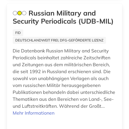
periodika (1)
Russian Military and
perth (1)
Security Periodicals (UDB-MIL)
polen (2)
FID
DEUTSCHLANDWEIT FREI, DFG-GEFÖRDERTE LIZENZ
politik (10)
Die Datenbank Russian Military and Security
politikwissenschaft (2)
Periodicals beinhaltet zahlreiche Zeitschriften
und Zeitungen aus dem militärischen Bereich,
politische presse (2)
die seit 1992 in Russland erschienen sind. Die
portugal (1)
sowohl von unabhängigen Verlagen als auch
vom russischen Militär herausgegebenen
potsdam (1)
Publikationen behandeln dabei unterschiedliche
Thematiken aus den Bereichen von Land-, See-
prag (1)
und Luftstreitkräften. Während der Großt...
pravda (2)
Mehr Informationen
pravda (zeitung) (1)