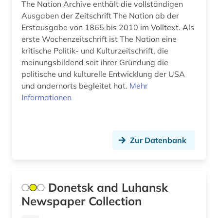
The Nation Archive enthält die vollständigen
katholische zeitung (1)
Ausgaben der Zeitschrift The Nation ab der
Erstausgabe von 1865 bis 2010 im Volltext. Als
kaukasus (1)
erste Wochenzeitschrift ist The Nation eine
kirgisistan (1)
kritische Politik- und Kulturzeitschrift, die
meinungsbildend seit ihrer Gründung die
kitzingen (1)
politische und kulturelle Entwicklung der USA
und andernorts begleitet hat.
Mehr
klagenfurt (1)
Informationen
koblenz (1)
kommunismus (1)
Zur Datenbank
kopenhagen (1)
kroatien (1)
Donetsk and Luhansk
kuala lumpur (1)
Newspaper Collection
kulmbach (1)