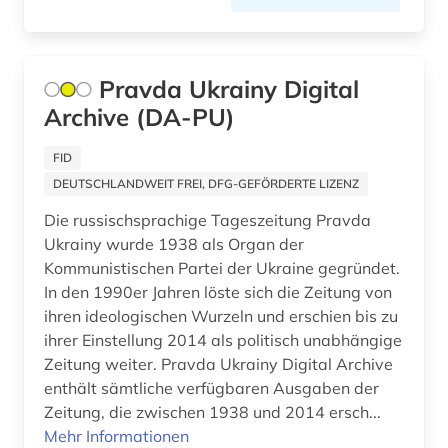
geschichte 1699-1812 (1)
geschichte 1800-1929 (1)
geschichte 1807-1929 (1)
Pravda Ukrainy Digital
Archive (DA-PU)
geschichte 1870-2019 (2)
FID
geschichte 1900-1955 (1)
DEUTSCHLANDWEIT FREI, DFG-GEFÖRDERTE LIZENZ
geschichte 1918 - 1934 (1)
Die russischsprachige Tageszeitung Pravda
Ukrainy wurde 1938 als Organ der
geschichte 1918-1933 (1)
Kommunistischen Partei der Ukraine gegründet.
geschichte 1950-2005 (1)
In den 1990er Jahren löste sich die Zeitung von
ihren ideologischen Wurzeln und erschien bis zu
geschichte 1996 (1)
ihrer Einstellung 2014 als politisch unabhängige
Zeitung weiter. Pravda Ukrainy Digital Archive
gesellschaft (1)
enthält sämtliche verfügbaren Ausgaben der
gießen (1)
Zeitung, die zwischen 1938 und 2014 ersch...
Mehr Informationen