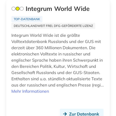
Thueringen (2)
Integrum World Wide
frankfurt (2)
USA (33)
TOP-DATENBANK
frankreich (11)
Ukraine (3)
DEUTSCHLANDWEIT FREI, DFG-GEFÖRDERTE LIZENZ
französisch (1)
Ungarn (2)
Integrum World Wide ist die größte
Volltextdatenbank Russlands und der GUS mit
friesland (1)
Vatikanstadt (4)
derzeit über 360 Millionen Dokumenten. Die
fünen (1)
elektronischen Volltexte in russischer und
englischer Sprache haben ihren Schwerpunkt in
galloromanistik (2)
den Bereichen Politik, Kultur, Wirtschaft und
Gesellschaft Russlands und der GUS-Staaten.
gefangener (1)
Enthalten sind u.a. stündlich aktualisierte Texte
gelnhausen (1)
aus der russischen und englischen Presse (regi...
Mehr Informationen
genf (1)
geschichte (14)
Zur Datenbank