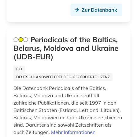
presse (9)
Zur Datenbank
pressearchiv (2)
pressezensur (1)
Periodicals of the Baltics,
preußen (1)
Belarus, Moldova and Ukraine
(UDB-EUR)
primärquelle (1)
pädagogik (1)
FID
DEUTSCHLANDWEIT FREI, DFG-GEFÖRDERTE LIZENZ
qing dynastie (1)
Die Datenbank Periodicals of the Baltics,
quelle (9)
Belarus, Moldova and Ukraine enthält
zahlreiche Publikationen, die seit 1997 in den
raunheim (1)
Baltischen Staaten (Estland, Lettland, Litauen),
Belarus, Moldawien und der Ukraine erschienen
rechtswissenschaft (1)
sind. Darunter sind sowohl Zeitschriften als
auch Zeitungen.
region&gt; (1)
Mehr Informationen