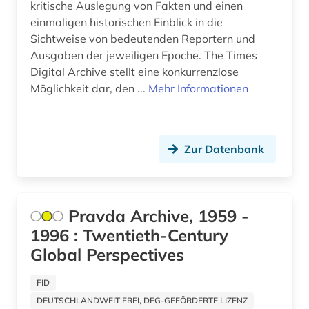
kritische Auslegung von Fakten und einen
edinburgh (1)
einmaligen historischen Einblick in die
Japan (3)
eichstätt (1)
Sichtweise von bedeutenden Reportern und
Kanada (7)
Ausgaben der jeweiligen Epoche. The Times
elektronische bibliothek (1)
Digital Archive stellt eine konkurrenzlose
Korea (2)
Möglichkeit dar, den ...
Mehr Informationen
elektronische publikation (1)
Kroatien (1)
elektronische ressource (1)
Lettland (1)
elektronische zeitschrift (2)
Zur Datenbank
Liechtenstein (1)
elektronische zeitung (3)
Litauen (1)
elektronisches buch (2)
Pravda Archive, 1959 -
Luxemburg (2)
1996 : Twentieth-Century
england (1)
Global Perspectives
Mecklenburg-Vorpommern (1)
entwicklung (1)
Mittelamerika (4)
FID
erster weltkrieg (5)
DEUTSCHLANDWEIT FREI, DFG-GEFÖRDERTE LIZENZ
Moldawien (1)