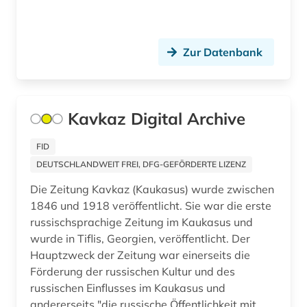
liechtenstein (2)
litauen (1)
Zur Datenbank
literatur (2)
literaturnaja gazeta (2)
Kavkaz Digital Archive
literaturwissenschaft (4)
FID
london (17)
DEUTSCHLANDWEIT FREI, DFG-GEFÖRDERTE LIZENZ
lorraine (1)
Die Zeitung Kavkaz (Kaukasus) wurde zwischen
1846 und 1918 veröffentlicht. Sie war die erste
los angeles (1)
russischsprachige Zeitung im Kaukasus und
wurde in Tiflis, Georgien, veröffentlicht. Der
lothringen (1)
Hauptzweck der Zeitung war einerseits die
luhansk (1)
Förderung der russischen Kultur und des
russischen Einflusses im Kaukasus und
lusitanistik (1)
andererseits "die russische Öffentlichkeit mit