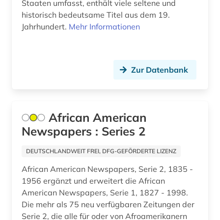
Staaten umfasst, enthält viele seltene und
historisch bedeutsame Titel aus dem 19.
mediadaten (1)
Jahrhundert.
Mehr Informationen
medienwissenschaft (5)
mexiko (1)
Zur Datenbank
mikrocomputer (1)
militär (1)
African American
mittlerer osten (1)
Newspapers : Series 2
moldawien (1)
DEUTSCHLANDWEIT FREI, DFG-GEFÖRDERTE LIZENZ
mongolen (1)
African American Newspapers, Serie 2, 1835 -
moskau (4)
1956 ergänzt und erweitert die African
American Newspapers, Serie 1, 1827 - 1998.
moslems (1)
Die mehr als 75 neu verfügbaren Zeitungen der
Serie 2, die alle für oder von Afroamerikanern
mudjahedin (1)