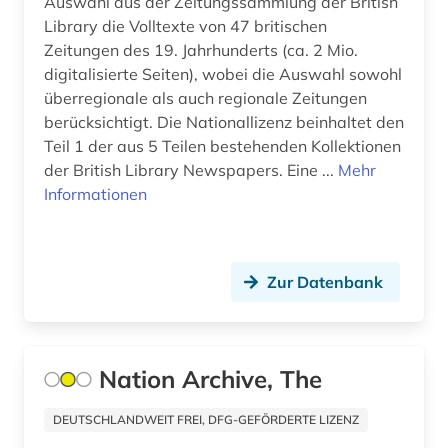
Auswahl aus der Zeitungssammlung der British
juden (1)
Library die Volltexte von 47 britischen
Zeitungen des 19. Jahrhunderts (ca. 2 Mio.
judentum (4)
digitalisierte Seiten), wobei die Auswahl sowohl
justizvollzugsanstalt (1)
überregionale als auch regionale Zeitungen
berücksichtigt. Die Nationallizenz beinhaltet den
kambodscha (1)
Teil 1 der aus 5 Teilen bestehenden Kollektionen
der British Library Newspapers. Eine ...
Mehr
kanada (5)
Informationen
karibik (2)
karibik und latino studies (1)
Zur Datenbank
karte (2)
katalog (4)
Nation Archive, The
katholische kirche (2)
DEUTSCHLANDWEIT FREI, DFG-GEFÖRDERTE LIZENZ
katholische kirche. sancta sedes (1)