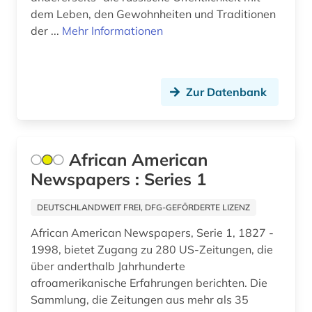
dem Leben, den Gewohnheiten und Traditionen
luxemburg (2)
der ...
Mehr Informationen
madrid (3)
main (2)
Zur Datenbank
main-taunus-kreis (1)
mainfranken (2)
African American
mainz (2)
Newspapers : Series 1
mandschuren (1)
DEUTSCHLANDWEIT FREI, DFG-GEFÖRDERTE LIZENZ
mannheim (1)
African American Newspapers, Serie 1, 1827 -
marxismus (1)
1998, bietet Zugang zu 280 US-Zeitungen, die
über anderthalb Jahrhunderte
massenmedien (1)
afroamerikanische Erfahrungen berichten. Die
Sammlung, die Zeitungen aus mehr als 35
mecklenburg-vorpommern (1)