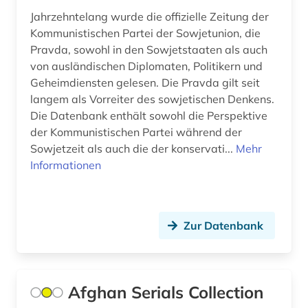
estland (1)
Jahrzehntelang wurde die offizielle Zeitung der
Niederlande (6)
Kommunistischen Partei der Sowjetunion, die
exilliteratur (1)
Pravda, sowohl in den Sowjetstaaten als auch
Niedersachsen (1)
von ausländischen Diplomaten, Politikern und
exilpresse (1)
Geheimdiensten gelesen. Die Pravda gilt seit
Nordamerika (4)
fellbach (1)
langem als Vorreiter des sowjetischen Denkens.
Nordrhein-Westfalen (7)
Die Datenbank enthält sowohl die Perspektive
fernsehsendung (2)
der Kommunistischen Partei während der
Norwegen (3)
Sowjetzeit als auch die der konservati...
Mehr
fid anglo american culture &amp; history (1)
Informationen
Oesterreich (18)
fid anglo-american culture (1)
Ostasien (3)
fid asien (2)
Osteuropa (5)
Zur Datenbank
fid buch-, bibliotheks- und
informationswissenschaft (1)
Polen (2)
fid geschichtswissenschaft (7)
Rheinland-Pfalz (5)
Afghan Serials Collection
fid lateinamerika (1)