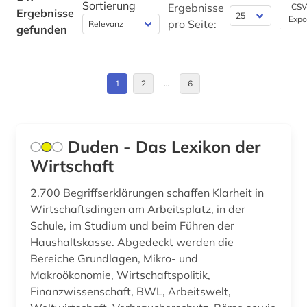
Sortierung
japanisch (1)
Ergebnisse
CSV
Ergebnisse
Expo
Palaestina (1)
pro Seite:
gefunden
japanologie (1)
Suedamerika (1)
journalistik (1)
Suedostasien (1)
1
2
…
6
kapitalmarkt (2)
Suedosteuropa (1)
karriere (1)
Tuerkei (2)
Duden - Das Lexikon der
karriereratgeber (1)
Wirtschaft
USA (1)
kommunikationswissenschaft (1)
2.700 Begriffserklärungen schaffen Klarheit in
kulturwissenschaften (1)
Wirtschaftsdingen am Arbeitsplatz, in der
Schule, im Studium und beim Führen der
kunst (1)
Haushaltskasse. Abgedeckt werden die
Bereiche Grundlagen, Mikro- und
kurs (2)
Makroökonomie, Wirtschaftspolitik,
landwirtschaft (2)
Finanzwissenschaft, BWL, Arbeitswelt,