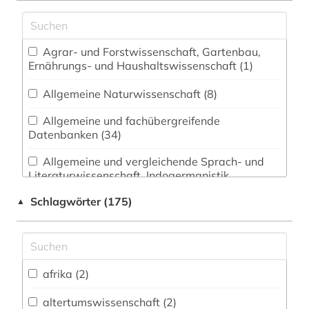
Agrar- und Forstwissenschaft, Gartenbau,
Ernährungs- und Haushaltswissenschaft (1)
Allgemeine Naturwissenschaft (8)
Allgemeine und fachübergreifende
Datenbanken (34)
Allgemeine und vergleichende Sprach- und
Literaturwissenschaft. Indogermanistik.
Außereuropäische Sprachen und Literaturen (6)
Schlagwörter (175)
▲
Anglistik. Amerikanistik (3)
Archäologie (0)
Architektur, Bauingenieur- und
afrika (2)
Vermessungswesen (5)
altertumswissenschaft (2)