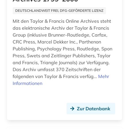
unternehmensanalyse (1)
DEUTSCHLANDWEIT FREI, DFG-GEFÖRDERTE LIZENZ
unternehmensnachrichten (1)
Mit den Taylor & Francis Online Archives steht
das elektronische Archiv der Taylor & Francis
unternehmensprofile (2)
Group (inklusive Brunner-Routledge, Carfax,
CRC Press, Marcel Dekker Inc., Parthenon
vereinte nationen (2)
Publishing, Psychology Press, Routledge, Spon
Press, Swets and Zeitlinger Publishers, Taylor
verhaltenswissenschaften (1)
and Francis, Triangle Journals) zur Verfügung.
verwaltungswissenschaft (2)
Das Archiv umfasst 370 Zeitschriften der
folgenden von Taylor & Francis verfüg...
Mehr
veröffentlichung (1)
Informationen
volkswirtschaft (6)
volkswirtschaftslehre (5)
Zur Datenbank
walter de gruyter (1)
welt (1)