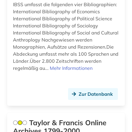
IBSS umfasst die folgenden vier Bibliographien:
statistische datenbank (1)
International Bibliography of Economics
International Bibliography of Political Science
steuerrecht (2)
International Bibliography of Sociology
studium (2)
International Bibliography of Social and Cultural
Anthroplogy Nachgewiesen werden
südafrika (1)
Monographien, Aufsätze und Rezensionen.Die
Abdeckung umfasst mehr als 100 Sprachen und
technik (6)
Länder.Über 2.800 Zeitschriften werden
regelmäßig au...
Mehr Informationen
telekommunikation (1)
theologie (3)
türkei (1)
Zur Datenbank
umwelt (2)
umweltwissenschaften (1)
Taylor & Francis Online
unternehmen (10)
Archives 1799-2000