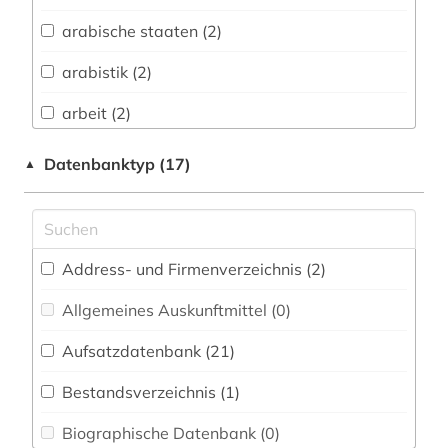
Biologie, Biotechnologie (4)
arabische staaten (2)
Buch- und Bibliothekswesen,
Informationswissenschaft (2)
arabistik (2)
Chemie und Pharmazie (3)
arbeit (2)
Elektrotechnik, Elektronik, Nachrichtentechnik
arbeitssicherheit (1)
Datenbanktyp (17)
▲
(4)
architektur (1)
Energietechnik (2)
auslandsschulden (1)
Ethnologie (3)
Address- und Firmenverzeichnis (2
)
bankwesen (1)
Europäisches Dokumentationszentrum (EDZ)
(1)
Allgemeines Auskunftmittel (0
)
belletristik (1)
Fachinformationsdienst Benelux / Low
Aufsatzdatenbank (21
)
berufliche fortbildung (2)
Countries Studies (1)
Bestandsverzeichnis (1
)
betriebswirtschaft (3)
Geographie (2)
Biographische Datenbank (0
)
betriebswirtschaftslehre (14)