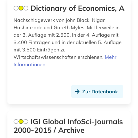
Dictionary of Economics, A
weltbank (2)
Nachschlagewerk von John Black, Nigar
weltwirtschaft (2)
Hashimzade und Gareth Myles. Mittlerweile in
der 3. Auflage mit 2.500, in der 4. Auflage mit
wirtschaft (8)
3.400 Einträgen und in der aktuellen 5. Auflage
wirtschaftsforschung (2)
mit 3.500 Einträgen zu
Wirtschaftswissenschaften erschienen.
Mehr
wirtschaftsgeschichte (1)
Informationen
wirtschaftsindikator (1)
wirtschaftsinformation (8)
Zur Datenbank
wirtschaftspolitik (1)
wirtschaftstheorie (2)
IGI Global InfoSci-Journals
wirtschaftswissenschaften (147)
2000-2015 / Archive
wirtschaftszeitschrift (1)