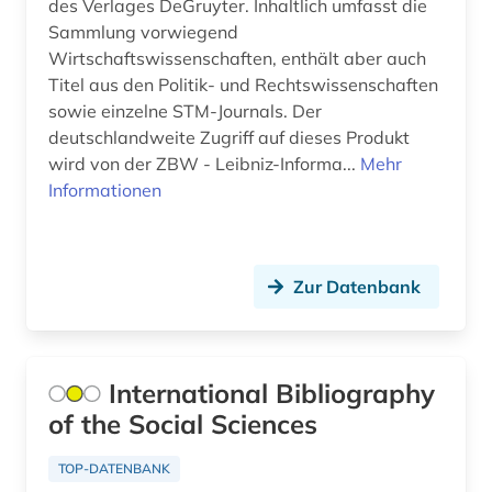
des Verlages DeGruyter. Inhaltlich umfasst die
schriftenreihe (1)
Sammlung vorwiegend
Wirtschaftswissenschaften, enthält aber auch
scientific collaboration (1)
Titel aus den Politik- und Rechtswissenschaften
sowie einzelne STM-Journals. Der
slavistik (1)
deutschlandweite Zugriff auf dieses Produkt
sozialer indikator (1)
wird von der ZBW - Leibniz-Informa...
Mehr
Informationen
sozialwissenschaften (37)
soziologie (4)
Zur Datenbank
sportwissenschaften (1)
sprachwissenschaft (1)
sprachwissenschaften (1)
International Bibliography
of the Social Sciences
statistik (6)
TOP-DATENBANK
statistische daten (2)