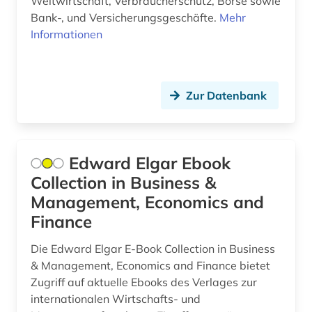
Weltwirtschaft, Verbraucherschutz, Börse sowie
lateinamerika (1)
Bank-, und Versicherungsgeschäfte.
Mehr
Informationen
linguistik (2)
literaturwissenschaft (4)
literaturwissenschaften (1)
Zur Datenbank
logistik (1)
management (5)
Edward Elgar Ebook
Collection in Business &
management und marketing (1)
Management, Economics and
managementforschung (1)
Finance
marktdaten (3)
Die Edward Elgar E-Book Collection in Business
materialwissenschaft (1)
& Management, Economics and Finance bietet
Zugriff auf aktuelle Ebooks des Verlages zur
mathematik (4)
internationalen Wirtschafts- und