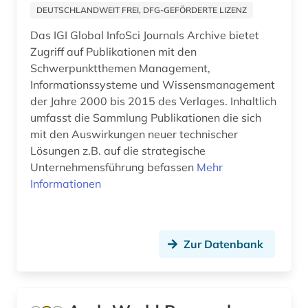
DEUTSCHLANDWEIT FREI, DFG-GEFÖRDERTE LIZENZ
working paper (1)
Das IGI Global InfoSci Journals Archive bietet
Zugriff auf Publikationen mit den
wörterbuch (12)
Schwerpunktthemen Management,
zeitschrift (1)
Informationssysteme und Wissensmanagement
der Jahre 2000 bis 2015 des Verlages. Inhaltlich
zeitschriftenaufsatz (3)
umfasst die Sammlung Publikationen die sich
mit den Auswirkungen neuer technischer
zeitung (2)
Lösungen z.B. auf die strategische
zeitungsartikel (4)
Unternehmensführung befassen
Mehr
Informationen
zitierindex (1)
ökonomie &lt;begriff&gt; (1)
Zur Datenbank
österreich (1)