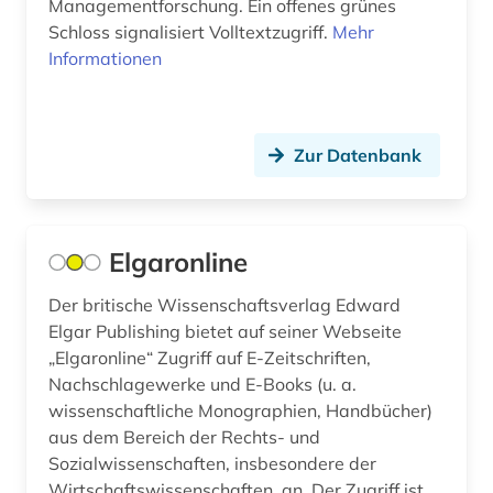
Managementforschung. Ein offenes grünes
medienwissenschaft (1)
Schloss signalisiert Volltextzugriff.
Mehr
Informationen
medizin (5)
metasuchmaschine (1)
migration (2)
Zur Datenbank
mitgliedsstaaten (2)
musikwissenschaft (3)
Elgaronline
naturwissenschaften (14)
Der britische Wissenschaftsverlag Edward
Elgar Publishing bietet auf seiner Webseite
online-publikation (1)
„Elgaronline“ Zugriff auf E-Zeitschriften,
open access (3)
Nachschlagewerke und E-Books (u. a.
wissenschaftliche Monographien, Handbücher)
open science (1)
aus dem Bereich der Rechts- und
Sozialwissenschaften, insbesondere der
operations research (1)
Wirtschaftswissenschaften, an. Der Zugriff ist