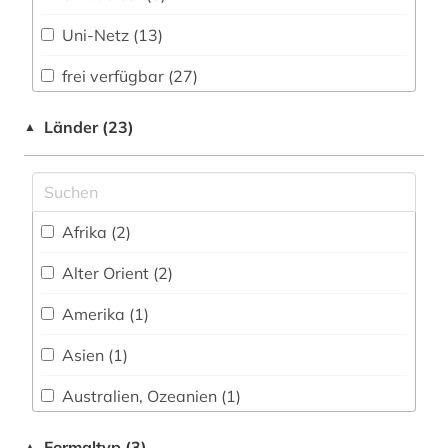
finanzen (1)
Wirtschaftswissenschaften (134)
Uni-Netz (13)
finanzwirtschaft (1)
Wissenschaftskunde, Forschung, Hochschul-,
Museumswesen (0)
frei verfügbar (27)
finanzwissenschaft (1)
Nationallizenz (1)
forschungsmethode (1)
Länder (23)
▲
Nationallizenz (8)
französisch (3)
Nationallizenz-Login für registrierte
führung (1)
Einzelpersonen (5)
Afrika (2)
führungskraft (1)
Alter Orient (2)
geisteswissenschaften (14)
Amerika (1)
gender (1)
Asien (1)
geographie (1)
Australien, Ozeanien (1)
geowissenschaften (1)
China (1)
Formaltyp (3)
▲