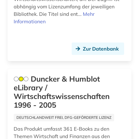
organisationsverhalten (1)
abhängig vom Lizenzumfang der jeweiligen
Bibliothek. Die Titel sind ent...
Mehr
patent (1)
Informationen
pharmazie (3)
philologie (1)
Zur Datenbank
philosophie (1)
physik (2)
Duncker & Humblot
politik (2)
eLibrary /
politikwissenschaft (6)
Wirtschaftswissenschaften
1996 - 2005
politische wissenschaft (2)
DEUTSCHLANDWEIT FREI, DFG-GEFÖRDERTE LIZENZ
politologie (4)
Das Produkt umfasst 361 E-Books zu den
presse (4)
Themen Wirtschaft und Finanzen aus den