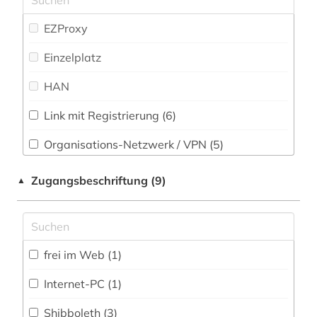
Rechtswissenschaft (21)
EZProxy
enthüllungsjournalismus (1)
Romanistik (2)
Einzelplatz
entwicklung (2)
Slavistik (2)
HAN
entwicklungsländer (1)
Soziologie (35)
entwicklungspolitik (1)
Link mit Registrierung (6)
Sport (4)
erziehung (1)
Organisations-Netzwerk / VPN (5)
Sprachen und Kulturen Asiens, Afrikas und
Ozeaniens (Orientalistik) (2)
ethik (1)
Shibboleth (3)
Zugangsbeschriftung (9)
▲
Technik (13)
ethnologie (2)
Zugriff vor Ort (1)
Theologie und Religionswissenschaften (6)
europäische union (1)
frei im Web (1)
Werkstoffwissenschaften und
fachliteratur (1)
Fertigungstechnik (4)
Internet-PC (1)
filmwissenschaft (1)
Westfalica (0)
Shibboleth (3)