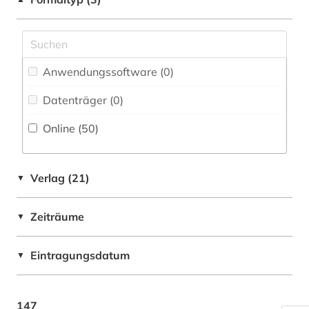
geschichte (2)
Deutschland (8)
geschichtswissenschaft (2)
Europa (2)
gesundheitsindikator (1)
Anwendungssoftware (0
)
Großbritannien (3)
gesundheitswesen (1)
Datenträger (0
)
Israel (1)
handbuch (4)
Online (50
)
Japan (1)
industrie (8)
Kanada (1)
informatik (8)
Verlag (21)
▼
Korea (1)
ingenieurwissenschaften (3)
Zeiträume
▼
Makedonien (1)
internationale wirtschaftspolitik (2)
Osmanisches Reich (1)
Eintragungsdatum
▼
internationaler kapitalmarkt (1)
Ostasien (1)
internationaler kreditmarkt (1)
Osteuropa (2)
147