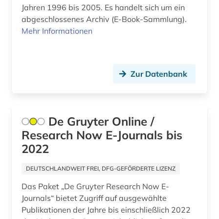
Jahren 1996 bis 2005. Es handelt sich um ein
psychologie (3)
abgeschlossenes Archiv (E-Book-Sammlung).
public health (1)
Mehr Informationen
publizistik (2)
pädagogik (7)
Zur Datenbank
rechnungswesen (1)
rechnungswesen und controlling (1)
De Gruyter Online /
recht (5)
Research Now E-Journals bis
2022
rechtswissenschaft (5)
DEUTSCHLANDWEIT FREI, DFG-GEFÖRDERTE LIZENZ
rechtswissenschaften (1)
Das Paket „De Gruyter Research Now E-
referat <dokumentation> (1)
Journals“ bietet Zugriff auf ausgewählte
Publikationen der Jahre bis einschließlich 2022
regionale wirtschaftsintegration (1)