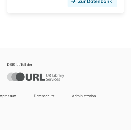
Zur Datenbank
DBIS ist Teil der
Impressum
Datenschutz
Administration