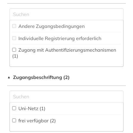
Zeitung (0
)
Medien- und Kommunikationswissenschaften,
wirtschaftsinformation (14)
Zeitungs-, Zeitschriftenbibliographie (0
)
Kommunikationsdesign (0)
wirtschaftswissenschaften (8)
Andere Zugangsbedingungen
Medizin (0)
Individuelle Registrierung erforderlich
Militärwissenschaft (0)
Zugang mit Authentifizierungsmechanismen
Musikwissenschaft (0)
(1)
Natur- und Umweltschutz (0)
Zugangsbeschriftung (2)
Pädagogik (0)
▲
Philosophie (0)
Physik (0)
Uni-Netz (1)
Politologie (0)
frei verfügbar (2)
Psychologie (0)