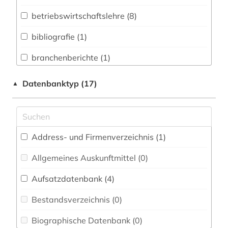
Biologie, Biotechnologie (0)
betriebswirtschaftslehre (8)
Buch- und Bibliothekswesen,
Informationswissenschaft (1)
bibliografie (1)
Chemie und Pharmazie (0)
branchenberichte (1)
Elektrotechnik, Elektronik, Nachrichtentechnik
brancheninformation (1)
Datenbanktyp (17)
▲
(0)
branchenprofil (1)
Energietechnik (0)
börseninformation (1)
Ethnologie (0)
Address- und Firmenverzeichnis (1
)
finanzinformation (2)
Europäisches Dokumentationszentrum (EDZ)
(0)
Allgemeines Auskunftmittel (0
)
finanzinformationssystem (1)
Fachinformationsdienst Benelux / Low
Aufsatzdatenbank (4
)
firma (1)
Countries Studies (0)
Bestandsverzeichnis (0
)
firmeninformation (1)
Geographie (0)
Biographische Datenbank (0
)
förderprogramm (1)