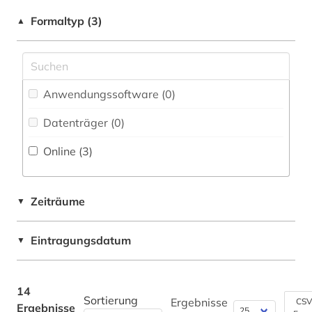
Rechtswissenschaft (0)
Formaltyp (3)
▲
Romanistik (0)
Slavistik (0)
Anwendungssoftware (0
)
Soziologie (1)
Datenträger (0
)
Sport (1)
Online (3
)
Sprachen und Kulturen Asiens, Afrikas und
Ozeaniens (Orientalistik) (0)
Technik (1)
Zeiträume
▼
Theologie und Religionswissenschaften (0)
Eintragungsdatum
▼
Werkstoffwissenschaften und
Fertigungstechnik (0)
14
Westfalica (0)
Sortierung
Ergebnisse
CSV
Ergebnisse