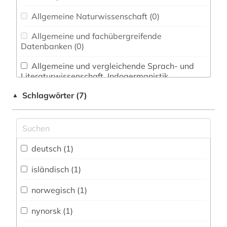
Allgemeine Naturwissenschaft (0)
Allgemeine und fachübergreifende
Datenbanken (0)
Allgemeine und vergleichende Sprach- und
Literaturwissenschaft. Indogermanistik.
Außereuropäische Sprachen und Literaturen (2)
Schlagwörter (7)
▲
Anglistik. Amerikanistik (0)
Archäologie (0)
Architektur, Bauingenieur- und
deutsch (1)
Vermessungswesen (0)
isländisch (1)
Biologie, Biotechnologie (0)
norwegisch (1)
Buch- und Bibliothekswesen,
Informationswissenschaft (0)
nynorsk (1)