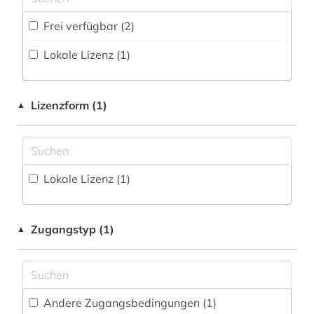
Disziplinäre Repositorien (0
)
Geschichte der Pädagogik und des
Frei verfügbar (2)
Fachbibliographie (0
)
Bildungswesens (0)
Lokale Lizenz (1)
Faktendatenbank (0
)
Gesundheitswissenschaften (0)
National-, Regionalbibliographie (0
)
Informatik (0)
Lizenzform (1)
▲
Portal (0
)
Klassische Philologie. Byzantinistik.
Mittellateinische und Neugriechische Philologie.
Sammlung Nicht-Textueller-Materialien (0
)
Neulatein (0)
Volltextdatenbank (0
)
Lokale Lizenz (1)
Kunstgeschichte (0)
Wörterbuch, Enzyklopädie, Nachschlagwerk
Maschinenbau (0)
(3
)
Zugangstyp (1)
▲
Mathematik (0)
Zeitung (0
)
Medien- und Kommunikationswissenschaften,
Zeitungs-, Zeitschriftenbibliographie (0
)
Kommunikationsdesign (0)
Andere Zugangsbedingungen (1)
Medizin (0)