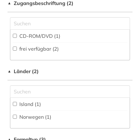
Shibboleth
Zugangsbeschriftung (2)
▲
Soziologie (0)
Zugriff vor Ort (1)
Sport (0)
CD-ROM/DVD (1)
Sprachen und Kulturen Asiens, Afrikas und
Ozeaniens (Orientalistik) (0)
frei verfügbar (2)
Technik (0)
Theologie und Religionswissenschaften (0)
Länder (2)
▲
Werkstoffwissenschaften und
Fertigungstechnik (0)
Westfalica (0)
Island (1)
Wirtschaftswissenschaften (0)
Norwegen (1)
Wissenschaftskunde, Forschung, Hochschul-,
Museumswesen (0)
Formaltyp (3)
▲