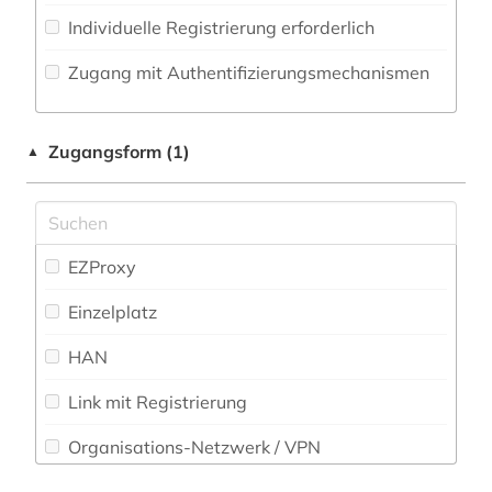
Individuelle Registrierung erforderlich
Militärwissenschaft (0)
Zugang mit Authentifizierungsmechanismen
Musikwissenschaft (0)
Natur- und Umweltschutz (0)
Zugangsform (1)
▲
Pädagogik (0)
Philosophie (0)
Physik (0)
EZProxy
Politologie (0)
Einzelplatz
Psychologie (0)
HAN
Rechtswissenschaft (0)
Link mit Registrierung
Romanistik (0)
Organisations-Netzwerk / VPN
Slavistik (0)