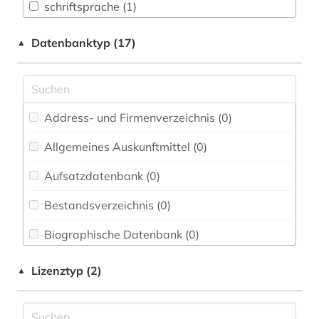
Chemie und Pharmazie (0)
schriftsprache (1)
Elektrotechnik, Elektronik, Nachrichtentechnik
umgangssprache (3)
Datenbanktyp (17)
▲
(0)
wörterbuch (1)
Energietechnik (0)
Ethnologie (0)
Address- und Firmenverzeichnis (0
)
Europäisches Dokumentationszentrum (EDZ)
(0)
Allgemeines Auskunftmittel (0
)
Fachinformationsdienst Benelux / Low
Aufsatzdatenbank (0
)
Countries Studies (0)
Bestandsverzeichnis (0
)
Geographie (0)
Biographische Datenbank (0
)
Geowissenschaften (0)
Buchhandelsverzeichnis (0
)
Lizenztyp (2)
▲
Germanistik. Niederlandistik. Skandinavistik
(3)
Disziplinäre Forschungsdatenrepositorien (0
)
Geschichte (0)