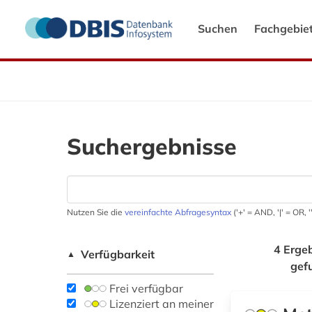
Suchen
Fachgebie
Suchergebnisse
Nutzen Sie die
vereinfachte Abfragesyntax
('+' = AND, '|' = OR,
4 Erge
Verfügbarkeit
▲
gef
Frei verfügbar
Lizenziert an meiner