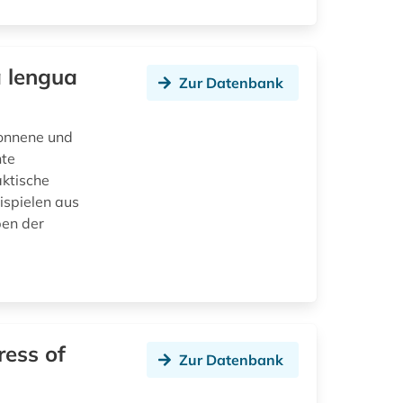
a lengua
Zur Datenbank
gonnene und
hte
ktische
spielen aus
ben der
ress of
Zur Datenbank