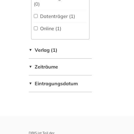
Medizin (0)
(0
)
Militärwissenschaft
Datenträger (1
)
(0)
Online (1
)
Musikwissenschaft
(0)
Natur- und
Verlag (1)
▼
Umweltschutz (0)
Zeiträume
▼
Pädagogik (0)
Philosophie (0)
Eintragungsdatum
▼
Physik (0)
Politologie (0)
Psychologie (0)
Rechtswissenschaft
DBIS ist Teil der