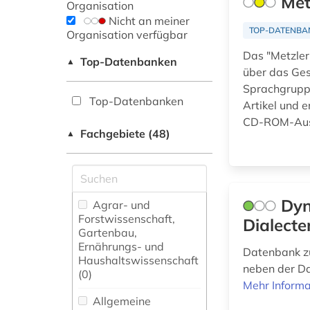
Met
Organisation
Nicht an meiner
TOP-DATENBA
Organisation verfügbar
Das "Metzler-
Top-Datenbanken
▲
über das Ges
Sprachgruppe
Top-Datenbanken
Artikel und 
CD-ROM-Ausga
Fachgebiete (48)
▲
Dyn
Agrar- und
Forstwissenschaft,
Dialecte
Gartenbau,
Ernährungs- und
Datenbank zu
Haushaltswissenschaft
neben der Da
(0)
Mehr Informa
Allgemeine