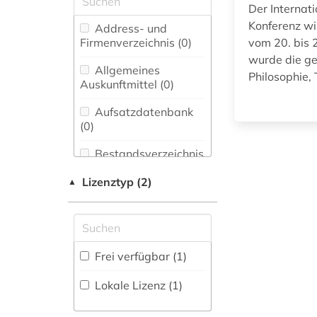
phonetik (2)
Der Internati
Biologie,
Konferenz wi
Address- und
phonologie (1)
Biotechnologie (0)
Firmenverzeichnis (0
)
vom 20. bis 
wurde die ge
pragmatik (2)
Buch- und
Allgemeines
Philosophie, 
Bibliothekswesen,
Auskunftmittel (0
)
rhetorik (2)
Informationswissenschaft
(0)
Aufsatzdatenbank
semantik (2)
(0
)
Chemie und
Pharmazie (0)
spanisch (1)
Bestandsverzeichnis
(0
)
Elektrotechnik,
sprache (2)
Lizenztyp (2)
▲
Elektronik,
Biographische
Nachrichtentechnik (0)
Datenbank (0
stilistik (2)
)
Energietechnik (0)
syntax (4)
Buchhandelsverzeichnis
Frei verfügbar (1)
Ethnologie (0)
(0
)
typologie (1)
Lokale Lizenz (1)
Europäisches
Disziplinäre
wörterbuch (2)
Dokumentationszentrum
Forschungsdatenrepositorien