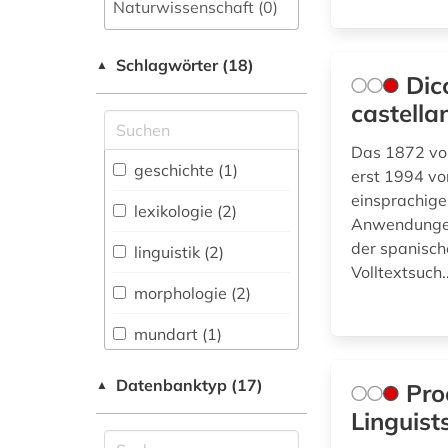
Naturwissenschaft (0)
Allgemeine und
Schlagwörter (18)
fachübergreifende
▲
Dic
Datenbanken (0)
castella
Allgemeine und
vergleichende Sprach-
Das 1872 von
und
geschichte (1)
erst 1994 vo
Literaturwissenschaft.
einsprachige
Indogermanistik.
lexikologie (2)
Anwendungen
Außereuropäische
Sprachen und
der spanisch
linguistik (2)
Literaturen (2)
Volltextsuch.
morphologie (2)
Anglistik.
Amerikanistik (2)
mundart (1)
Archäologie (0)
niederländisch (1)
Datenbanktyp (17)
▲
Pro
Architektur,
philosophie (1)
Linguis
Bauingenieur- und
Vermessungswesen (0)