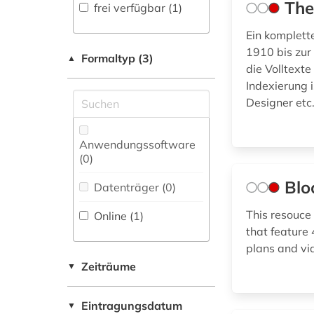
Countries Studies (0)
Fachbibliographie
The
frei verfügbar (1)
(2
)
Geographie (0)
Ein komplett
Faktendatenbank (0
)
1910 bis zur
Geowissenschaften
Formaltyp (3)
▲
die Volltexte
(0)
National-,
Regionalbibliographie
Indexierung 
Germanistik.
(0
)
Designer etc.
Niederlandistik.
Skandinavistik (0)
Portal (0
)
Anwendungssoftware
Geschichte (1)
Sammlung Nicht-
(0
)
Textueller-Materialien
Geschichte der
(6
)
Blo
Datenträger (0
)
Pädagogik und des
Bildungswesens (0)
Volltextdatenbank
This resouce
Online (1
)
(6
)
that feature 
plans and vi
Gesundheitswissenschaften
Wörterbuch,
(0)
Enzyklopädie,
Zeiträume
▼
Nachschlagwerk (3
)
Informatik (0)
Eintragungsdatum
▼
Zeitung (0
)