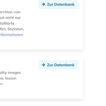
Zur Datenbank
rchive, von
st nicht nur
aillierte
en, Stylisten,
Informationen
Zur Datenbank
ality images
ne, lesson
en