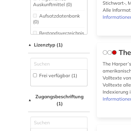
Bibliothekswesen,
Stichwort-, 
Auskunftmittel (0
)
stoff (2)
Informationswissenschaft
Alle Informat
(0)
Aufsatzdatenbank
Informatione
textilie (1)
(0
)
Chemie und
Pharmazie (0)
textilien (6)
Bestandsverzeichnis
(0
)
Elektrotechnik,
werbung (4)
Lizenztyp (1)
▲
Elektronik,
Biographische
The
Nachrichtentechnik (0)
Datenbank (0
wäsche (1)
)
The Harper’s
Energietechnik (0)
wörterbuch (1)
amerikanisch
Buchhandelsverzeichnis
Frei verfügbar (1)
Volltexte vo
Ethnologie (9)
(0
)
Volltexte all
Europäisches
Disziplinäre
Indexierung 
Dokumentationszentrum
Forschungsdatenrepositorien
Zugangsbeschriftung
Informatione
▲
(EDZ) (0)
(0
)
(1)
Disziplinäre
Fachinformationsdienst
Repositorien (0
)
Benelux / Low