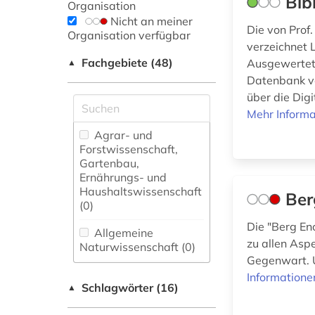
Bib
Organisation
Nicht an meiner
Die von Prof
Organisation verfügbar
verzeichnet 
Fachgebiete (48)
Ausgewertet 
▲
Datenbank ve
über die Dig
Mehr Informa
Agrar- und
Forstwissenschaft,
Gartenbau,
Ernährungs- und
Haushaltswissenschaft
Ber
(0)
Die "Berg En
Allgemeine
zu allen Asp
Naturwissenschaft (0)
Gegenwart. U
Allgemeine und
Informatione
Schlagwörter (16)
fachübergreifende
▲
Datenbanken (0)