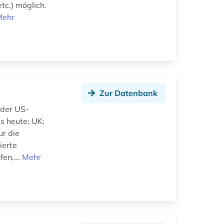
tc.) möglich.
Mehr
Zur Datenbank
 der US-
s heute; UK:
ur die
ierte
en,...
Mehr