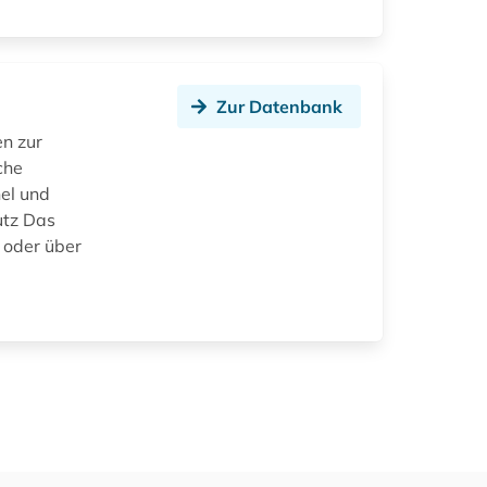
Zur Datenbank
n zur
che
el und
utz Das
 oder über