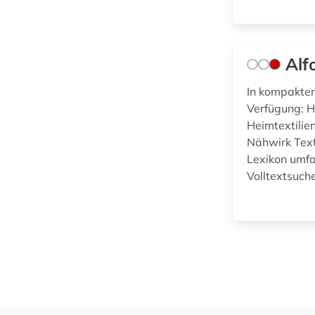
Musikwissenschaft
(0)
Natur- und
Umweltschutz (0)
Alf
Pädagogik (0)
In kompakter
Verfügung: 
Philosophie (0)
Heimtextilie
Nähwirk Tex
Physik (0)
Lexikon umfa
Politologie (0)
Volltextsuche
Psychologie (0)
Rechtswissenschaft
(0)
Romanistik (0)
Slavistik (0)