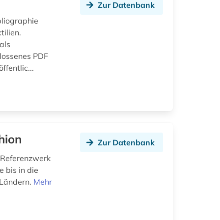
Zur Datenbank
bliographie
ilien.
als
hlossenes PDF
fentlic...
hion
Zur Datenbank
s Referenzwerk
 bis in die
 Ländern.
Mehr