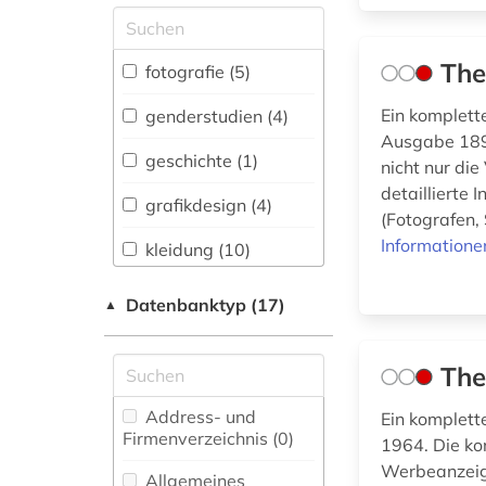
Allgemeine und
vergleichende Sprach-
und
The
fotografie (5)
Literaturwissenschaft.
Indogermanistik.
Ein komplett
genderstudien (4)
Außereuropäische
Ausgabe 1892
Sprachen und
geschichte (1)
nicht nur di
Literaturen (0)
detaillierte
grafikdesign (4)
Anglistik.
(Fotografen, 
Amerikanistik (0)
Informatione
kleidung (10)
Archäologie (0)
kostümkunde (1)
Datenbanktyp (17)
▲
Architektur,
lexikon (1)
Bauingenieur- und
Vermessungswesen (0)
The
marketing (4)
Biologie,
Address- und
Ein komplett
mode (10)
Biotechnologie (0)
Firmenverzeichnis (0
)
1964. Die kom
Werbeanzeige
populärkultur (4)
Buch- und
Allgemeines