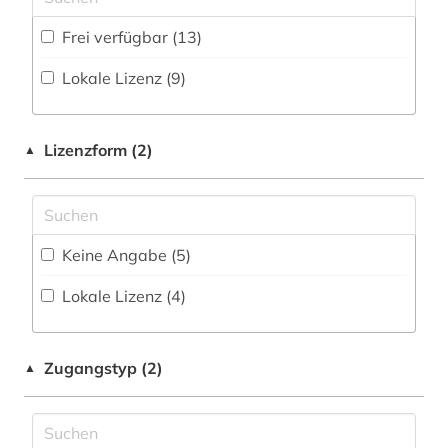
Disziplinäre Repositorien (0
)
erlebnisbericht (1)
Geschichte der Pädagogik und des
Frei verfügbar (13)
Fachbibliographie (3
)
exil (5)
Bildungswesens (0)
Lokale Lizenz (9)
Faktendatenbank (2
)
fid geschichtswissenschaft (1)
Gesundheitswissenschaften (0)
National-, Regionalbibliographie (0
)
flucht (2)
Informatik (0)
Lizenzform (2)
▲
Portal (9
)
frankreich (1)
Klassische Philologie. Byzantinistik.
Mittellateinische und Neugriechische Philologie.
Sammlung Nicht-Textueller-Materialien (6
)
Neulatein (0)
geschichte (3)
Volltextdatenbank (19
)
Keine Angabe (5)
Kunstgeschichte (1)
geschichte 1933-1945 (2)
Wörterbuch, Enzyklopädie, Nachschlagwerk
Lokale Lizenz (4)
Maschinenbau (0)
geschichte 1933-1952 (1)
(3
)
Mathematik (0)
geschichte 1938-1945 (5)
Zeitung (0
)
Zugangstyp (2)
▲
Medien- und Kommunikationswissenschaften,
geschichte 1941-1944 (1)
Zeitungs-, Zeitschriftenbibliographie (0
)
Kommunikationsdesign (0)
geschichtsunterricht (1)
Medizin (0)