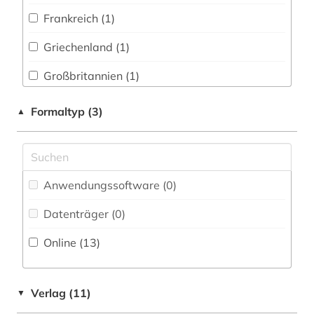
Frankreich (1)
konzentrationslager auschwitz (1)
Griechenland (1)
kriegsverbrechen (2)
Großbritannien (1)
lehrmittel (3)
Hessen (1)
Formaltyp (3)
▲
mitarbeiter (1)
Israel (1)
nanjing (2)
Oesterreich (8)
nationalsozialismus (27)
Anwendungssoftware (0
)
Osteuropa (1)
nürnberg (1)
Datenträger (0
)
Polen (2)
okkupation (1)
Online (13
)
online-publikation (3)
oral history (1)
Verlag (11)
▼