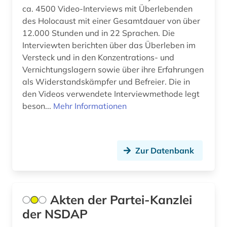
toter (1)
ca. 4500 Video-Interviews mit Überlebenden
des Holocaust mit einer Gesamtdauer von über
verbrechensopfer (2)
12.000 Stunden und in 22 Sprachen. Die
verzeichnis (1)
Interviewten berichten über das Überleben im
Versteck und in den Konzentrations- und
völkermord (3)
Vernichtungslagern sowie über ihre Erfahrungen
als Widerstandskämpfer und Befreier. Die in
weimar (1)
den Videos verwendete Interviewmethode legt
beson...
Mehr Informationen
weltkrieg (1)
westeuropa (1)
widerstand (5)
Zur Datenbank
wiesbaden (1)
zeitzeuge (2)
Akten der Partei-Kanzlei
zwangsarbeiter (1)
der NSDAP