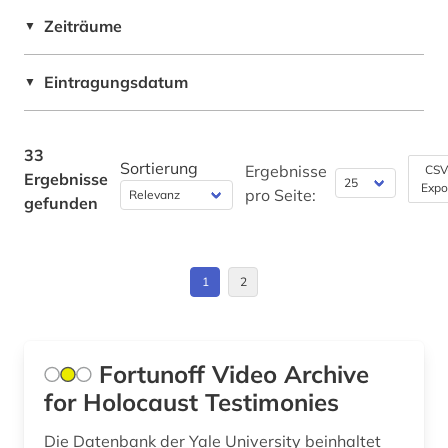
osteuropa (2)
Zeiträume
▼
polen (1)
Eintragungsdatum
politische wissenschaft (1)
▼
portal (1)
33
quelle (16)
Sortierung
Ergebnisse
CSV
Ergebnisse
Expo
pro Seite:
gefunden
restitution (2)
ruanda (2)
1
2
ss (1)
themar (1)
Fortunoff Video Archive
thüringen (2)
for Holocaust Testimonies
todesmarsch (1)
Die Datenbank der Yale University beinhaltet