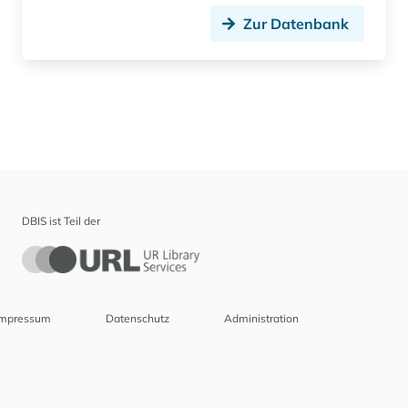
Zur Datenbank
DBIS ist Teil der
Impressum
Datenschutz
Administration