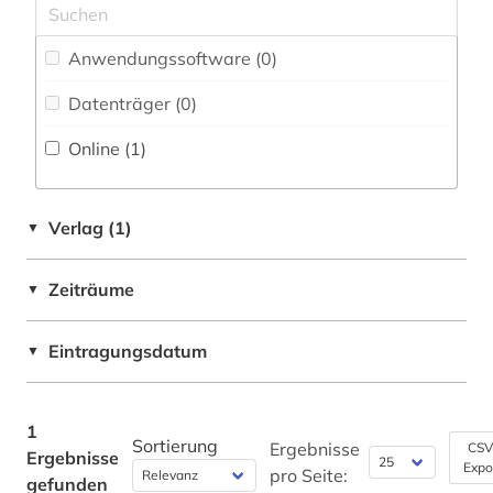
Rechtswissenschaft (0)
Anwendungssoftware (0
)
Romanistik (0)
Datenträger (0
)
Slavistik (0)
Online (1
)
Soziologie (0)
Sport (0)
Verlag (1)
▼
Sprachen und Kulturen Asiens, Afrikas und
Ozeaniens (Orientalistik) (0)
Zeiträume
▼
Technik (0)
Eintragungsdatum
▼
Theologie und Religionswissenschaften (1)
Werkstoffwissenschaften und
Fertigungstechnik (0)
1
Sortierung
Ergebnisse
CSV
Ergebnisse
Westfalica (0)
Expo
pro Seite:
gefunden