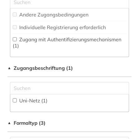
Zeitung (0
)
Medien- und Kommunikationswissenschaften,
Andere Zugangsbedingungen
Zeitungs-, Zeitschriftenbibliographie (0
)
Kommunikationsdesign (0)
Individuelle Registrierung erforderlich
Medizin (0)
Zugang mit Authentifizierungsmechanismen
Militärwissenschaft (0)
(1)
Musikwissenschaft (0)
Zugangsbeschriftung (1)
Natur- und Umweltschutz (0)
▲
Pädagogik (0)
Philosophie (0)
Uni-Netz (1)
Physik (0)
Politologie (0)
Formaltyp (3)
▲
Psychologie (0)