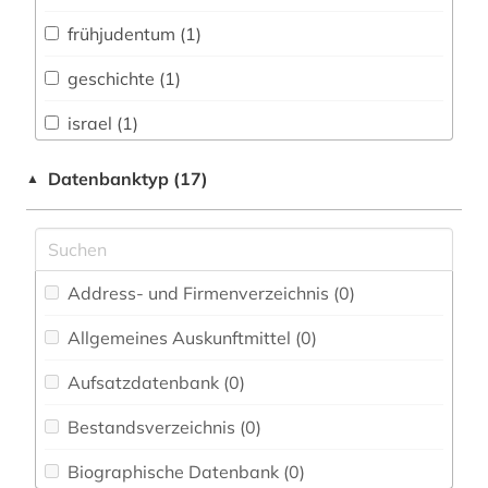
Biologie, Biotechnologie (0)
frühjudentum (1)
Buch- und Bibliothekswesen,
Informationswissenschaft (0)
geschichte (1)
Chemie und Pharmazie (0)
israel (1)
Elektrotechnik, Elektronik, Nachrichtentechnik
josephus (1)
Datenbanktyp (17)
▲
(0)
jüdischer krieg | 66-70| (1)
Energietechnik (0)
Ethnologie (0)
Address- und Firmenverzeichnis (0
)
Europäisches Dokumentationszentrum (EDZ)
(0)
Allgemeines Auskunftmittel (0
)
Fachinformationsdienst Benelux / Low
Aufsatzdatenbank (0
)
Countries Studies (0)
Bestandsverzeichnis (0
)
Geographie (0)
Biographische Datenbank (0
)