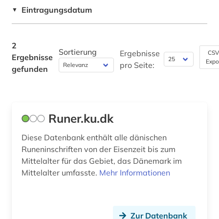
Eintragungsdatum
▼
Soziologie (0)
Sport (0)
2
Sortierung
Ergebnisse
CSV
Sprachen und Kulturen Asiens, Afrikas und
Ergebnisse
Expo
pro Seite:
Ozeaniens (Orientalistik) (0)
gefunden
Technik (0)
Theologie und Religionswissenschaften (0)
Runer.ku.dk
Werkstoffwissenschaften und
Fertigungstechnik (0)
Diese Datenbank enthält alle dänischen
Runeninschriften von der Eisenzeit bis zum
Westfalica (0)
Mittelalter für das Gebiet, das Dänemark im
Mittelalter umfasste.
Mehr Informationen
Wirtschaftswissenschaften (0)
Wissenschaftskunde, Forschung, Hochschul-,
Museumswesen (0)
Zur Datenbank