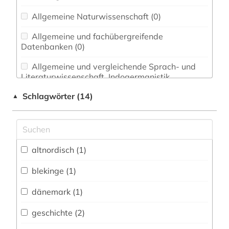
Allgemeine Naturwissenschaft (0)
Allgemeine und fachübergreifende
Datenbanken (0)
Allgemeine und vergleichende Sprach- und
Literaturwissenschaft. Indogermanistik.
Außereuropäische Sprachen und Literaturen (0)
Schlagwörter (14)
▲
Anglistik. Amerikanistik (0)
Archäologie (0)
Architektur, Bauingenieur- und
altnordisch (1)
Vermessungswesen (0)
blekinge (1)
Biologie, Biotechnologie (0)
dänemark (1)
Buch- und Bibliothekswesen,
Informationswissenschaft (0)
geschichte (2)