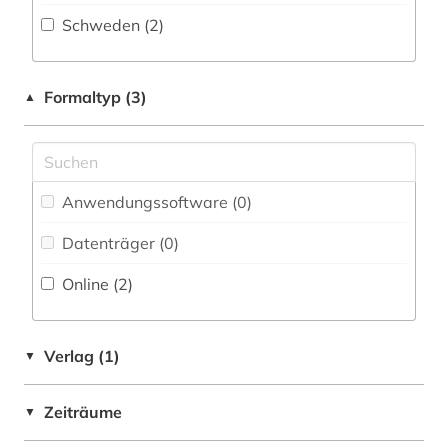
Schweden (2)
Militärwissenschaft (0)
Musikwissenschaft (0)
Formaltyp (3)
▲
Natur- und Umweltschutz (0)
Pädagogik (0)
Philosophie (0)
Anwendungssoftware (0
)
Physik (0)
Datenträger (0
)
Politologie (0)
Online (2
)
Psychologie (0)
Verlag (1)
▼
Rechtswissenschaft (0)
Romanistik (0)
Zeiträume
▼
Slavistik (0)