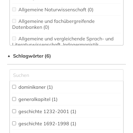
Allgemeine Naturwissenschaft (0)
Allgemeine und fachübergreifende
Datenbanken (0)
Allgemeine und vergleichende Sprach- und
Literaturwissenschaft. Indogermanistik.
Außereuropäische Sprachen und Literaturen (0)
Schlagwörter (6)
▲
Anglistik. Amerikanistik (0)
Archäologie (0)
Architektur, Bauingenieur- und
dominikaner (1)
Vermessungswesen (0)
generalkapitel (1)
Biologie, Biotechnologie (0)
geschichte 1232-2001 (1)
Buch- und Bibliothekswesen,
Informationswissenschaft (0)
geschichte 1692-1998 (1)