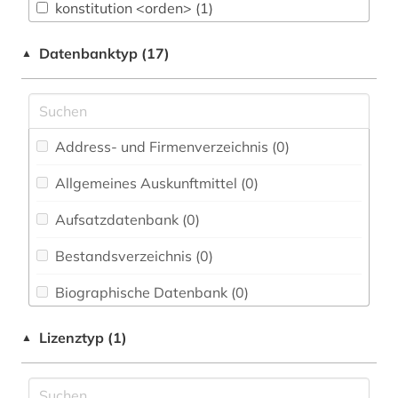
Chemie und Pharmazie (0)
konstitution <orden> (1)
Elektrotechnik, Elektronik, Nachrichtentechnik
quelle (1)
Datenbanktyp (17)
▲
(0)
Energietechnik (0)
Ethnologie (0)
Address- und Firmenverzeichnis (0
)
Europäisches Dokumentationszentrum (EDZ)
(0)
Allgemeines Auskunftmittel (0
)
Fachinformationsdienst Benelux / Low
Aufsatzdatenbank (0
)
Countries Studies (0)
Bestandsverzeichnis (0
)
Geographie (0)
Biographische Datenbank (0
)
Geowissenschaften (0)
Buchhandelsverzeichnis (0
)
Lizenztyp (1)
▲
Germanistik. Niederlandistik. Skandinavistik
(0)
Disziplinäre Forschungsdatenrepositorien (0
)
Geschichte (1)