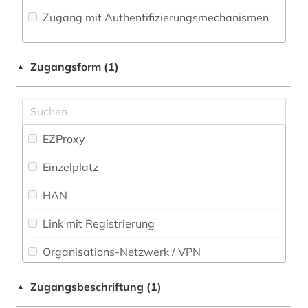
Zugang mit Authentifizierungsmechanismen
Militärwissenschaft (0)
Musikwissenschaft (0)
Zugangsform (1)
▲
Natur- und Umweltschutz (0)
Pädagogik (0)
Philosophie (0)
EZProxy
Physik (0)
Einzelplatz
Politologie (0)
HAN
Psychologie (0)
Link mit Registrierung
Rechtswissenschaft (0)
Organisations-Netzwerk / VPN
Romanistik (0)
Shibboleth
Zugangsbeschriftung (1)
▲
Slavistik (0)