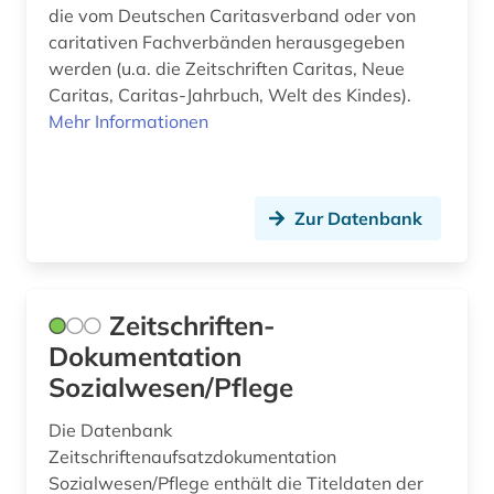
die vom Deutschen Caritasverband oder von
Soziologie (3)
caritativen Fachverbänden herausgegeben
werden (u.a. die Zeitschriften Caritas, Neue
Sport (0)
Caritas, Caritas-Jahrbuch, Welt des Kindes).
Mehr Informationen
Sprachen und Kulturen Asiens, Afrikas und
Ozeaniens (Orientalistik) (0)
Technik (0)
Zur Datenbank
Theologie und Religionswissenschaften (1)
Werkstoffwissenschaften und
Fertigungstechnik (0)
Zeitschriften-
Dokumentation
Westfalica (0)
Sozialwesen/Pflege
Wirtschaftswissenschaften (0)
Die Datenbank
Wissenschaftskunde, Forschung, Hochschul-,
Zeitschriftenaufsatzdokumentation
Museumswesen (0)
Sozialwesen/Pflege enthält die Titeldaten der