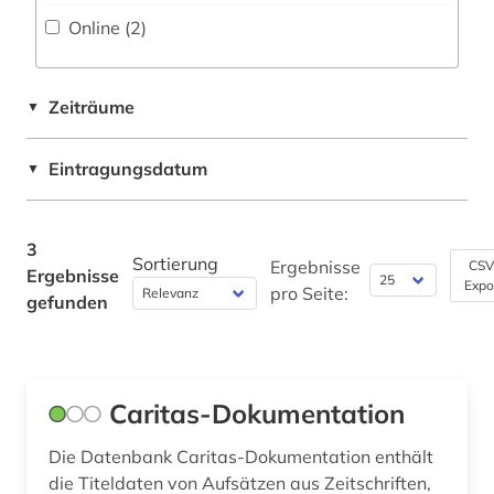
Online (2
)
Militärwissenschaft (0)
Musikwissenschaft (0)
Zeiträume
▼
Natur- und Umweltschutz (0)
Eintragungsdatum
▼
Pädagogik (1)
Philosophie (0)
3
Physik (0)
Sortierung
Ergebnisse
CSV
Ergebnisse
Expo
pro Seite:
gefunden
Politologie (0)
Psychologie (1)
Rechtswissenschaft (0)
Caritas-Dokumentation
Romanistik (0)
Die Datenbank Caritas-Dokumentation enthält
die Titeldaten von Aufsätzen aus Zeitschriften,
Slavistik (0)