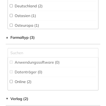
südosteuropa (1)
Deutschland (2)
Militärwissenschaft (0)
tod (1)
Ostasien (1)
Musikwissenschaft (0)
zeitzeuge (1)
Osteuropa (1)
Natur- und Umweltschutz (0)
überlebender (2)
Suedamerika (1)
Pädagogik (0)
Formaltyp (3)
▲
Suedostasien (1)
Philosophie (0)
Suedosteuropa (1)
Physik (0)
Anwendungssoftware (0
)
Politologie (0)
Datenträger (0
)
Psychologie (0)
Online (2
)
Rechtswissenschaft (0)
Romanistik (0)
Verlag (2)
▼
Slavistik (0)