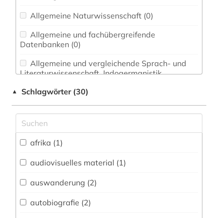
Allgemeine Naturwissenschaft (0)
Allgemeine und fachübergreifende
Datenbanken (0)
Allgemeine und vergleichende Sprach- und
Literaturwissenschaft. Indogermanistik.
Außereuropäische Sprachen und Literaturen (0)
Schlagwörter (30)
▲
Anglistik. Amerikanistik (0)
Archäologie (0)
Architektur, Bauingenieur- und
afrika (1)
Vermessungswesen (0)
audiovisuelles material (1)
Biologie, Biotechnologie (0)
auswanderung (2)
Buch- und Bibliothekswesen,
Informationswissenschaft (0)
autobiografie (2)