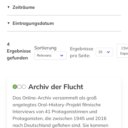
Zeiträume
▼
Soziologie (0)
Sport (0)
Eintragungsdatum
▼
Sprachen und Kulturen Asiens, Afrikas und
Ozeaniens (Orientalistik) (0)
4
Sortierung
Ergebnisse
CSV
Technik (0)
Ergebnisse
Expo
pro Seite:
gefunden
Theologie und Religionswissenschaften (0)
Werkstoffwissenschaften und
Fertigungstechnik (0)
Archiv der Flucht
Westfalica (0)
Das Online-Archiv versammelt als groß
Wirtschaftswissenschaften (0)
angelegtes Oral-History-Projekt filmische
Interviews von 41 Protagonistinnen und
Wissenschaftskunde, Forschung, Hochschul-,
Protagonisten, die zwischen 1945 und 2016
Museumswesen (0)
nach Deutschland geflohen sind. Sie kommen