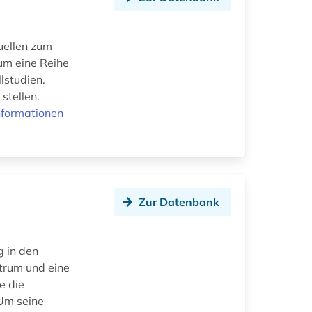
uellen zum
 um eine Reihe
lstudien.
stellen.
nformationen
Zur Datenbank
g in den
ntrum und eine
e die
 Um seine