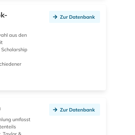
ok-
Zur Datenbank
ahl aus den
it
 Scholarship
schiedener
n
Zur Datenbank
mlung umfasst
tenteils
, Taylor &