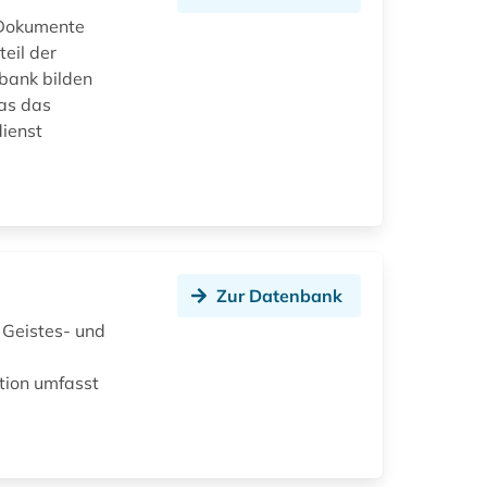
e Dokumente
eil der
bank bilden
as das
ienst
Zur Datenbank
n Geistes- und
tion umfasst