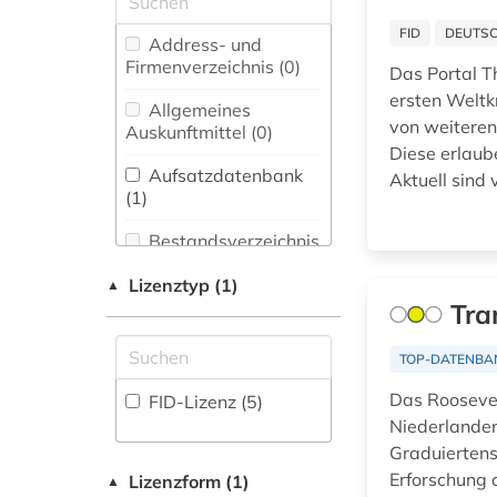
erster weltkrieg (1)
FID
DEUTSC
Biologie,
Address- und
Biotechnologie (1)
Firmenverzeichnis (0
)
europa (1)
Das Portal T
ersten Weltk
Buch- und
Allgemeines
fid anglo american
Bibliothekswesen,
von weiteren
Auskunftmittel (0
)
culture &amp; history
Informationswissenschaft
Diese erlaube
(1)
(0)
Aufsatzdatenbank
Aktuell sind
(1
)
fid anglo-american
Chemie und
culture (2)
Pharmazie (2)
Bestandsverzeichnis
(0
)
fid benelux (1)
Elektrotechnik,
Lizenztyp (1)
▲
Elektronik,
Biographische
Tra
fid
Nachrichtentechnik (0)
Datenbank (0
)
geschichtswissenschaft
(21)
TOP-DATENBA
Energietechnik (0)
Buchhandelsverzeichnis
fid jüdische studien
Das Roosevelt
FID-Lizenz (5)
Ethnologie (0)
(0
)
(2)
Niederlanden 
Graduiertens
Europäisches
Disziplinäre
fid nahost-,
Erforschung 
Dokumentationszentrum
Forschungsdatenrepositorien
Lizenzform (1)
▲
nordafrika- und