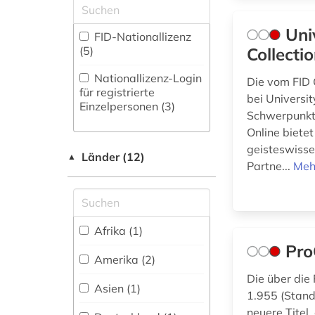
Medizin (1)
judenvernichtung (1)
Uni
Militärwissenschaft
FID-Nationallizenz
(0)
(5)
Collecti
kambodscha (1)
Musikwissenschaft
Nationallizenz-Login
Die vom FID
kulturgeschichte (1)
(0)
für registrierte
bei Universi
Einzelpersonen (3)
low countries
Schwerpunkt 
Natur- und
studies (1)
Umweltschutz (0)
Online biete
geisteswisse
medizin (1)
Länder (12)
▲
Pädagogik (0)
Partne...
Meh
mena-staaten (1)
Philosophie (0)
nanjing (1)
Physik (1)
Afrika (1)
national archives
Politologie (9)
Pro
(großbritannien) (1)
Amerika (2)
Psychologie (0)
Die über die
nationalsozialismus
Asien (1)
(2)
1.955 (Stand
Rechtswissenschaft
neuere Titel,