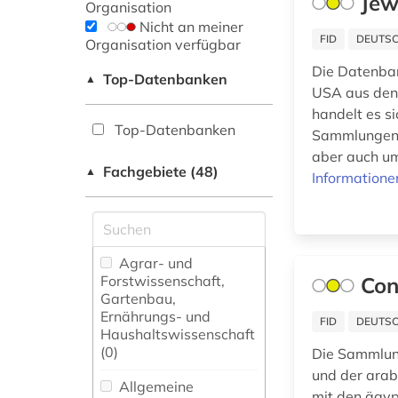
Jew
Organisation
Nicht an meiner
FID
DEUTSC
Organisation verfügbar
Die Datenban
Top-Datenbanken
▲
USA aus den 
handelt es s
Top-Datenbanken
Sammlungen z
aber auch um
Fachgebiete (48)
▲
Informatione
Agrar- und
Forstwissenschaft,
Con
Gartenbau,
Ernährungs- und
FID
DEUTSC
Haushaltswissenschaft
(0)
Die Sammlung
und der arab
Allgemeine
mit den ägy