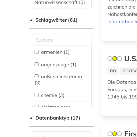
Naturwissenschaft (0)
zeichnen die
Allgemeine und
Nahostkonfer
Schlagwörter (61)
fachübergreifende
▲
Informatione
Datenbanken (7)
Allgemeine und
vergleichende Sprach-
und
armenien (1)
Literaturwissenschaft.
U.S
Indogermanistik.
augenzeuge (1)
Außereuropäische
FID
DEUTSC
Sprachen und
außenministerium
Literaturen (1)
Die Datenba
(3)
Europas, ein
Anglistik.
chemie (3)
1945 bis 1995
Amerikanistik (1)
elektronische
Archäologie (0)
zeitschrift (1)
Datenbanktyp (17)
▲
Architektur,
elektronisches buch
Bauingenieur- und
(2)
Fir
Vermessungswesen (0)