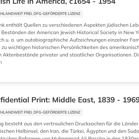
ish Life in America, c1654 - 1954
HLANDWEIT FREI, DFG-GEFÖRDERTE LIZENZ
k enthält Quellen zu verschiedenen Aspekten jüdischen Leb
Beständen der American Jewish Historical Society in New Y
ich u. a. um autobiographische Aufzeichnungen einzelner Fami
u wichtigen historischen Persönlichkeiten des amerikanis
 Aktenbestände privater und staatlicher Organisationen. Di
n
fidential Print: Middle East, 1839 - 196
HLANDWEIT FREI, DFG-GEFÖRDERTE LIZENZ
 besteht aus den vertraulichen Drucksachen für die Länder
ischen Halbinsel, den Iran, die Türkei, Ägypten und den Sud
ptischen Reformen von Muhammad Ali Pascha in den 1830er