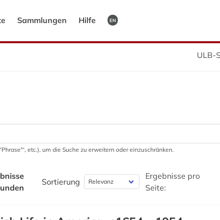
te
Sammlungen
Hilfe
EN
ULB-S
 '"Phrase"', etc.), um die Suche zu erweitern oder einzuschränken.
bnisse
Ergebnisse pro
Sortierung
funden
Seite: