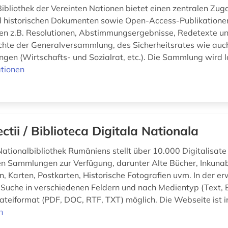
 Bibliothek der Vereinten Nationen bietet einen zentralen Zu
d historischen Dokumenten sowie Open-Access-Publikatione
en z.B. Resolutionen, Abstimmungsergebnisse, Redetexte u
chte der Generalversammlung, des Sicherheitsrates wie auc
ngen (Wirtschafts- und Sozialrat, etc.). Die Sammlung wird l
tionen
ectii / Biblioteca Digitala Nationala
Nationalbibliothek Rumäniens stellt über 10.000 Digitalisate
n Sammlungen zur Verfügung, darunter Alte Bücher, Inkunab
, Karten, Postkarten, Historische Fotografien uvm. In der er
e Suche in verschiedenen Feldern und nach Medientyp (Text, B
ateiformat (PDF, DOC, RTF, TXT) möglich. Die Webseite ist in 
n