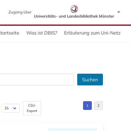
Zugang über
Universitäts- und Landesbibliothek Münster
tartseite
Was ist DBIS?
Erläuterung zum Uni-Netz
Suchen
CSV-
1
2
Export