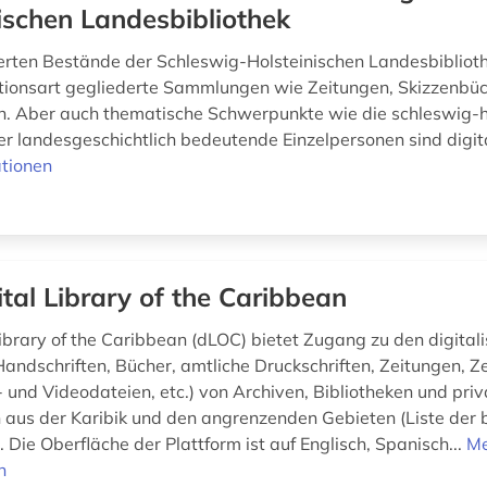
ischen Landesbibliothek
sierten Bestände der Schleswig-Holsteinischen Landesbibliot
tionsart gegliederte Sammlungen wie Zeitungen, Skizzenbü
n. Aber auch thematische Schwerpunkte wie die schleswig-h
r landesgeschichtlich bedeutende Einzelpersonen sind digit
tionen
ital Library of the Caribbean
ibrary of the Caribbean (dLOC) bietet Zugang zu den digitali
andschriften, Bücher, amtliche Druckschriften, Zeitungen, Zei
- und Videodateien, etc.) von Archiven, Bibliotheken und pri
us der Karibik und den angrenzenden Gebieten (Liste der b
). Die Oberfläche der Plattform ist auf Englisch, Spanisch...
M
n