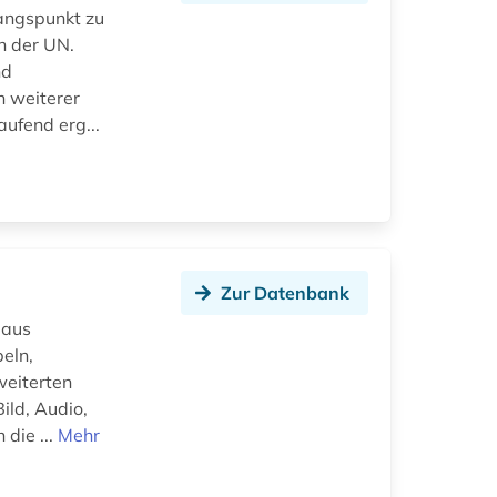
gangspunkt zu
n der UN.
nd
h weiterer
aufend erg...
Zur Datenbank
 aus
eln,
weiterten
ild, Audio,
die ...
Mehr