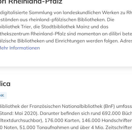
ibri Rheinland-Pfalz
die digitalisierte Sammlung von landeskundlichen Werken zu R
ständen aus rheinland-pfälzischen Bibliotheken. Die
ibliothek Trier, die Stadtbibliothek Mainz und das
thekszentrum Rheinland-Pfalz sind momentan an dilibri betei
älzische Bibliotheken und Einrichtungen werden folgen. Adre
ehr Informationen
lica
NK
Bibliothek der Französischen Nationalbibliothek (BnF) umfass
tand: Mai 2020). Darunter befinden sich rund 692.000 Büch
olltextdurchsuchbar), 176.000 Karten, 146.000 Handschriften
00 Noten, 51.000 Tonaufnahmen und über 4 Mio. Zeitschrifte