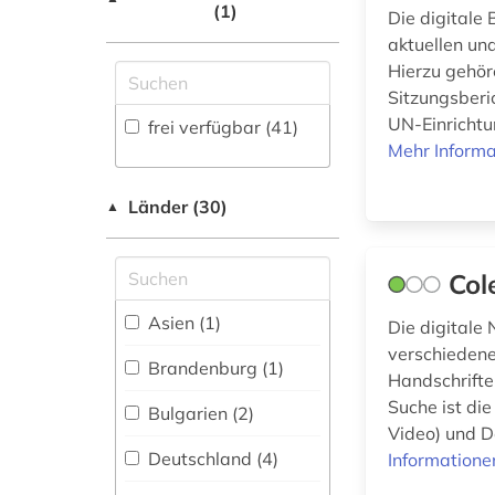
(EDZ) (0)
(0
)
(1)
Die digitale
digitale bibliothek
(1)
aktuellen un
Disziplinäre
Fachinformationsdienst
Hierzu gehör
Repositorien (0
)
digitale edition (1)
Benelux / Low
Sitzungsberi
Countries Studies (1)
Fachbibliographie
UN-Einrichtu
frei verfügbar (41)
digitalisat (7)
(0
)
Mehr Informa
Geographie (4)
digitalisierung (6)
Faktendatenbank (0
)
Geowissenschaften
Länder (30)
▲
dissertation (1)
(1)
National-,
Regionalbibliographie
Germanistik.
druckschrift (1)
(3
)
Col
Niederlandistik.
elektronische
Skandinavistik (0)
Portal (23
)
Asien (1)
Die digitale 
bibliothek (41)
verschiedene
Geschichte (11)
Sammlung Nicht-
Brandenburg (1)
elektronische
Textueller-Materialien
Handschriften
publikation (1)
Geschichte der
(15
)
Suche ist di
Bulgarien (2)
Pädagogik und des
Video) und D
elektronische
Bildungswesens (0)
Volltextdatenbank
Deutschland (4)
Informatione
ressource (2)
(26
)