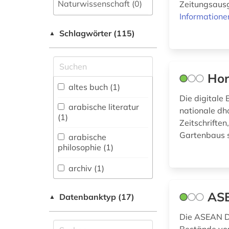
Naturwissenschaft (0)
Zeitungsausg
Informatione
Allgemeine und
Schlagwörter (115)
fachübergreifende
▲
Datenbanken (35)
Allgemeine und
vergleichende Sprach-
Hor
und
altes buch (1)
Literaturwissenschaft.
Die digitale 
Indogermanistik.
arabische literatur
nationale dho
Außereuropäische
(1)
Zeitschrifte
Sprachen und
Gartenbaus s
Literaturen (1)
arabische
philosophie (1)
Anglistik.
Amerikanistik (0)
archiv (1)
Archäologie (0)
autobiografische
ASE
Datenbanktyp (17)
▲
literatur (1)
Architektur,
Bauingenieur- und
Die ASEAN Di
belgien (1)
Vermessungswesen (0)