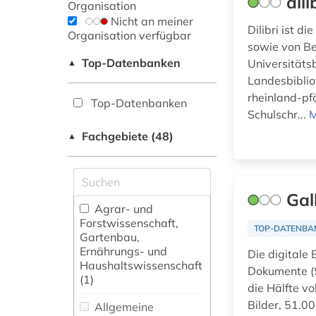
dil
Organisation
Nicht an meiner
Dilibri ist 
Organisation verfügbar
sowie von Be
Top-Datenbanken
Universitätsb
▲
Landesbiblio
rheinland-pf
Top-Datenbanken
Schulschr...
M
Fachgebiete (48)
▲
Gal
Agrar- und
Forstwissenschaft,
TOP-DATENBA
Gartenbau,
Ernährungs- und
Die digitale 
Haushaltswissenschaft
Dokumente (S
(1)
die Hälfte v
Bilder, 51.0
Allgemeine