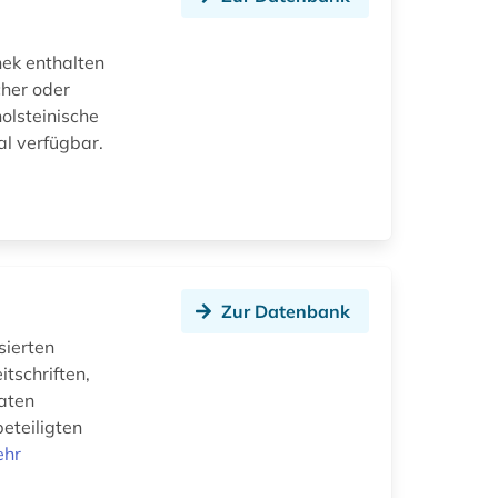
hek enthalten
cher oder
olsteinische
al verfügbar.
Zur Datenbank
sierten
tschriften,
vaten
eteiligten
ehr