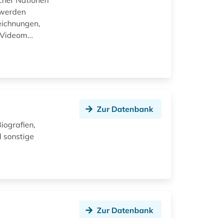
cher Nationen
 werden
eichnungen,
Videom...
Zur Datenbank
Biografien,
d sonstige
Zur Datenbank