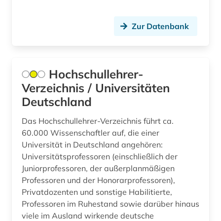
elektronische bibliothek (1)
elektronische zeitschrift (1)
Zur Datenbank
elektronische zeitung (1)
elektronischer geschäftsverkehr-gesetz (1)
Hochschullehrer-
elektronisches buch (2)
Verzeichnis / Universitäten
Deutschland
elsass (1)
Das Hochschullehrer-Verzeichnis führt ca.
empfindsamkeit (1)
60.000 Wissenschaftler auf, die einer
Universität in Deutschland angehören:
energie (1)
Universitätsprofessoren (einschließlich der
energiemarkt (1)
Juniorprofessoren, der außerplanmäßigen
Professoren und der Honorarprofessoren),
energierecht (2)
Privatdozenten und sonstige Habilitierte,
Professoren im Ruhestand sowie darüber hinaus
energiewirtschaftsrecht (1)
viele im Ausland wirkende deutsche