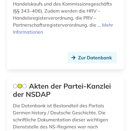
Handelskaufs und des Kommissionsgeschäfts
erlebnisbericht (1)
(§§ 343–406). Zudem werden die HRV –
Handelsregisterverordnung, die PRV –
ernährung (1)
Partnerschaftsregisterverordnung, die ...
Mehr
Informationen
erster weltkrieg (1)
erwerbung (1)
erzkanzler (1)
Zur Datenbank
etymologie (1)
eugenio pacelli (1)
Akten der Partei-Kanzlei
der NSDAP
europa (18)
europarecht (1)
Die Datenbank ist Bestandteil des Portals
German history / Deutsche Geschichte. Die
european case law identifier (1)
schriftliche Dokumentation dieser wichtigen
Dienststelle des NS-Regimes war nach
europäer (1)