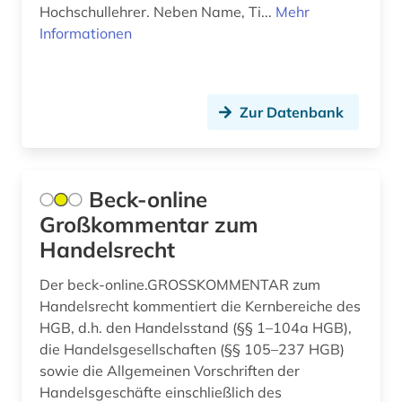
entartete kunst (2)
Hochschullehrer. Neben Name, Ti...
Mehr
Informationen
enteignung (3)
entgeltordnung (1)
Zur Datenbank
entnazifizierung (1)
entscheidungen (2)
entscheidungsammlung (1)
Beck-online
Großkommentar zum
entscheidungssammlung (12)
Handelsrecht
entschädigung (1)
Der beck-online.GROSSKOMMENTAR zum
erbrecht (3)
Handelsrecht kommentiert die Kernbereiche des
HGB, d.h. den Handelsstand (§§ 1–104a HGB),
erbschaftsteuer- und schenkungsteuergesetz
die Handelsgesellschaften (§§ 105–237 HGB)
(2)
sowie die Allgemeinen Vorschriften der
Handelsgeschäfte einschließlich des
erdwärmesonde (1)