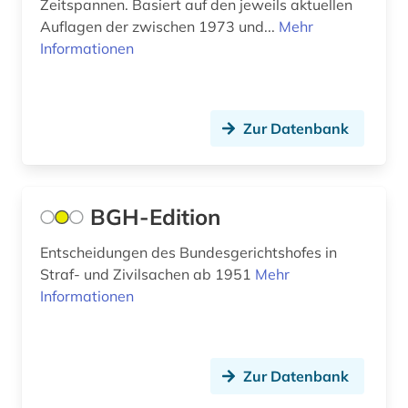
Zeitspannen. Basiert auf den jeweils aktuellen
deutschland. reichskanzlei (1)
Auflagen der zwischen 1973 und...
Mehr
Informationen
deutschsprachiger raum (1)
dichter (1)
Zur Datenbank
die deutsche bibliothek (1)
die linke (1)
digitalisat (1)
BGH-Edition
diplomarbeit (1)
Entscheidungen des Bundesgerichtshofes in
Straf- und Zivilsachen ab 1951
Mehr
diplomatische vertretung (1)
Informationen
dissertation (1)
doktorarbeit (1)
Zur Datenbank
dokumentarfilm (1)