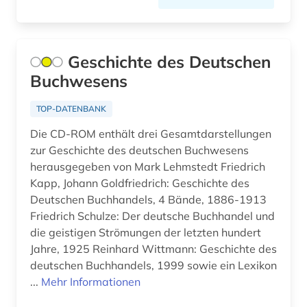
filmgeschichte (2)
filmwissenschaft (1)
Geschichte des Deutschen
finanzrecht (1)
Buchwesens
finanzwissenschaft (1)
TOP-DATENBANK
finnland (2)
Die CD-ROM enthält drei Gesamtdarstellungen
zur Geschichte des deutschen Buchwesens
firma (8)
herausgegeben von Mark Lehmstedt Friedrich
firmendatenbank (1)
Kapp, Johann Goldfriedrich: Geschichte des
Deutschen Buchhandels, 4 Bände, 1886-1913
firmeninformation (2)
Friedrich Schulze: Der deutsche Buchhandel und
die geistigen Strömungen der letzten hundert
flechten (1)
Jahre, 1925 Reinhard Wittmann: Geschichte des
deutschen Buchhandels, 1999 sowie ein Lexikon
flensburg (1)
...
Mehr Informationen
flucht (2)