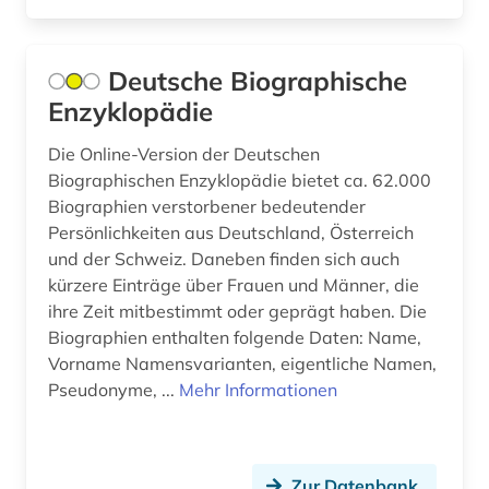
bosnien-herzegowina (1)
bosnisch (1)
Deutsche Biographische
brandenburg (2)
Enzyklopädie
bremen (1)
Die Online-Version der Deutschen
Biographischen Enzyklopädie bietet ca. 62.000
buchdrucker (1)
Biographien verstorbener bedeutender
buchgeschichte (1)
Persönlichkeiten aus Deutschland, Österreich
und der Schweiz. Daneben finden sich auch
buchhandel (3)
kürzere Einträge über Frauen und Männer, die
ihre Zeit mitbestimmt oder geprägt haben. Die
buchhändler (1)
Biographien enthalten folgende Daten: Name,
Vorname Namensvarianten, eigentliche Namen,
buchwesen (1)
Pseudonyme, ...
Mehr Informationen
bulgarisch (1)
bundes-angestelltentarifvertrag (3)
Zur Datenbank