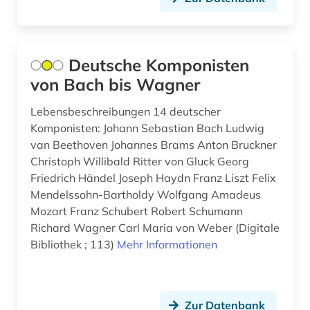
bundesangestelltentarif (1)
bundesarchiv (1)
Deutsche Komponisten
bundesarchiv (koblenz) (1)
von Bach bis Wagner
bundesarchiv-bildarchiv (1)
Lebensbeschreibungen 14 deutscher
bundesbank (1)
Komponisten: Johann Sebastian Bach Ludwig
van Beethoven Johannes Brams Anton Bruckner
bundesdatenschutzgesetz (2)
Christoph Willibald Ritter von Gluck Georg
bundesfinanzhof (2)
Friedrich Händel Joseph Haydn Franz Liszt Felix
Mendelssohn-Bartholdy Wolfgang Amadeus
bundesgerichtshof (4)
Mozart Franz Schubert Robert Schumann
Richard Wagner Carl Maria von Weber (Digitale
bundesgesetzblatt teil i (1)
Bibliothek ; 113)
Mehr Informationen
bundeskanzleramt (1)
bundesländer (1)
Zur Datenbank