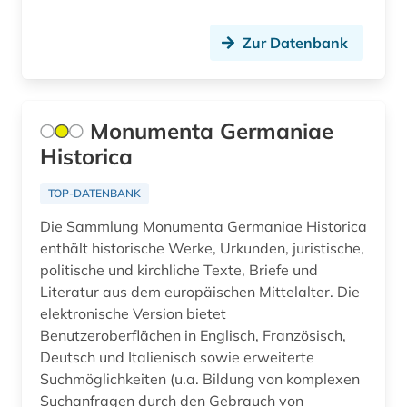
corpora (1)
Zur Datenbank
cranach (1)
datenbank (1)
Monumenta Germaniae
datenbank genesis (1)
Historica
datensammlung (4)
TOP-DATENBANK
datenschutz (1)
Die Sammlung Monumenta Germaniae Historica
datenschutzrecht (3)
enthält historische Werke, Urkunden, juristische,
politische und kirchliche Texte, Briefe und
datensicherung (1)
Literatur aus dem europäischen Mittelalter. Die
elektronische Version bietet
datenverarbeitung (1)
Benutzeroberflächen in Englisch, Französisch,
datenwirtschaft (1)
Deutsch und Italienisch sowie erweiterte
Suchmöglichkeiten (u.a. Bildung von komplexen
ddr (2)
Suchanfragen durch den Gebrauch von