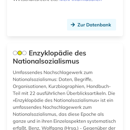
bankenstatistik (1)
Oesterreich (29)
bankrecht (2)
Ostasien (1)
Zur Datenbank
bau- und raumordnungsgesetz 1998 (1)
Osteuropa (7)
bauabrechnung (1)
Ostmitteleuropa (1)
bauausführung (1)
Enzyklopädie des
Polen (7)
Nationalsozialismus
bauhandwerk (1)
Portugal (1)
Umfassendes Nachschlagewerk zum
bauleistung (1)
Nationalsozialismus: Daten, Begriffe,
Rheinland-Pfalz (3)
Organisationen, Kurzbiographien, Handbuch-
baumart (1)
Teil mit 22 ausführlichen Überblicksartikeln. Die
Rumänien (1)
baumaßnahme (1)
»Enzyklopädie des Nationalsozialismus« ist ein
Russland, Sowjetunion (4)
umfassendes Nachschlagewerk zum
bauordnungsrecht (3)
Nationalsozialismus, das diese Epoche als
Saarland (1)
ganze und in ihren Einzelaspekten systematisch
bauprodukt (3)
erfaßt. Benz, Wolfgang (Hrsg.) - Gegenüber der
Sachsen (3)