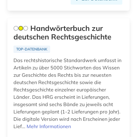
ehemalige deutsche gebiete (1)
eingruppierung (3)
Handwörterbuch zur
einheitlicher bewertungsmaßstab für
deutschen Rechtsgeschichte
kassenärztliche leistung 2000 plus (1)
TOP-DATENBANK
einkommen (1)
Das rechtshistorische Standardwerk umfasst in
einkommensteuergesetz (2)
Artikeln zu über 5000 Stichworten das Wissen
zur Geschichte des Rechts bis zur neuesten
einkommensteuerrecht (1)
deutschen Rechtsgeschichte sowie die
einrichtung (1)
Rechtsgeschichte einzelner europäischer
Länder. Das HRG erscheint in Lieferungen,
einwanderer (1)
insgesamt sind sechs Bände zu jeweils acht
Lieferungen geplant (1-2 Lieferungen pro Jahr).
einwanderung (2)
Die digitale Version wird nach Erscheinen jeder
Lief...
Mehr Informationen
elektroindustrie (1)