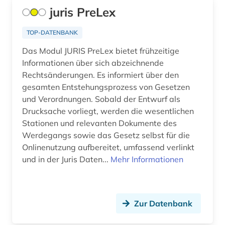
bibliographie 1945-2002 (1)
juris PreLex
bibliographie 1997 - 2001 (1)
TOP-DATENBANK
bibliographie 1998 - 2000 (1)
Das Modul JURIS PreLex bietet frühzeitige
bibliothek (6)
Informationen über sich abzeichnende
Rechtsänderungen. Es informiert über den
bibliothekssigel (1)
gesamten Entstehungsprozess von Gesetzen
und Verordnungen. Sobald der Entwurf als
bilanz (2)
Drucksache vorliegt, werden die wesentlichen
Stationen und relevanten Dokumente des
bilanzierung (1)
Werdegangs sowie das Gesetz selbst für die
bilanzrecht (3)
Onlinenutzung aufbereitet, umfassend verlinkt
und in der Juris Daten...
Mehr Informationen
bilanzsteuerrecht (1)
bildarchiv (2)
Zur Datenbank
bildband (1)