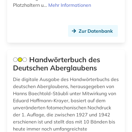
Platzhaltern u...
Mehr Informationen
dehio, georg | kunsthistoriker; hochschullehrer;
historiker; maler; zeichner (1)
dehio-handbuch (1)
Zur Datenbank
demokratie (1)
denkmal (1)
Handwörterbuch des
denkmalpflege (2)
Deutschen Aberglaubens
denkmalschutz (3)
Die digitale Ausgabe des Handwörterbuchs des
deportation (1)
deutschen Aberglaubens, herausgegeben von
Hanns Baechtold-Stäubli unter Mitwirkung von
design (1)
Eduard Hoffmann-Krayer, basiert auf dem
unveränderten fotomechanischen Nachdruck
deutsch (2)
der 1. Auflage, die zwischen 1927 und 1942
deutsch-deutsche beziehungen (1)
erschienen ist und stellt das mit 10 Bänden bis
heute immer noch umfangreichste