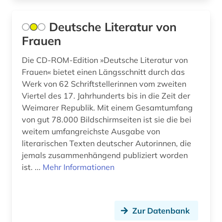
bildliche darstellung (2)
bildpostkarte (2)
Deutsche Literatur von
Frauen
bildstock (1)
Die CD-ROM-Edition »Deutsche Literatur von
bildungspolitik (1)
Frauen« bietet einen Längsschnitt durch das
bildungswesen (2)
Werk von 62 Schriftstellerinnen vom zweiten
Viertel des 17. Jahrhunderts bis in die Zeit der
biografie (15)
Weimarer Republik. Mit einem Gesamtumfang
von gut 78.000 Bildschirmseiten ist sie die bei
biographie (10)
weitem umfangreichste Ausgabe von
literarischen Texten deutscher Autorinnen, die
biologiestudium (1)
jemals zusammenhängend publiziert worden
bodenfeuchte (1)
ist. ...
Mehr Informationen
bonitätsprüfung (1)
bosnien und herzegowina (1)
Zur Datenbank