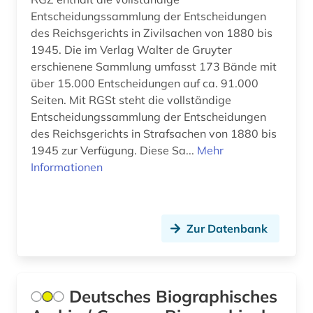
Suedosteuropa (2)
bericht (1)
Entscheidungssammlung der Entscheidungen
Thueringen (2)
des Reichsgerichts in Zivilsachen von 1880 bis
berlin (2)
1945. Die im Verlag Walter de Gruyter
Tschechische Republik (4)
erschienene Sammlung umfasst 173 Bände mit
berlin deutsches institut für menschenrechte
(1)
über 15.000 Entscheidungen auf ca. 91.000
USA (4)
Seiten. Mit RGSt steht die vollständige
berufliche fortbildung (2)
Ukraine (1)
Entscheidungssammlung der Entscheidungen
des Reichsgerichts in Strafsachen von 1880 bis
berufsrecht (1)
Ungarn (3)
1945 zur Verfügung. Diese Sa...
Mehr
Informationen
berusbildungssystem (1)
berühmte persönlichkeit (1)
besatzungsmacht (1)
Zur Datenbank
beschäftigung (1)
besoldungsrecht (1)
Deutsches Biographisches
bestandsaufbau (1)