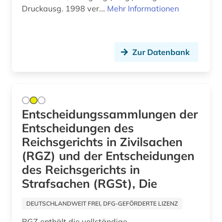
baurecht (7)
Druckausg. 1998 ver...
Mehr Informationen
Sachsen-Anhalt (2)
baustoff (1)
Schleswig-Holstein (1)
bautechnik (2)
Zur Datenbank
Schweden (3)
bauvertrag (1)
Schweiz (17)
bauwesen (1)
Serbien (1)
bayern (3)
Entscheidungssammlungen der
Slowakei (1)
Entscheidungen des
bda-preis (1)
Reichsgerichts in Zivilsachen
Slowenien (3)
beamtenrecht (6)
(RGZ) und der Entscheidungen
Suedamerika (1)
des Reichsgerichts in
behandlungsvertrag (1)
Strafsachen (RGSt), Die
Suedasien (1)
behörde (2)
Suedostasien (1)
DEUTSCHLANDWEIT FREI, DFG-GEFÖRDERTE LIZENZ
belgien (1)
RGZ enthält die vollständige