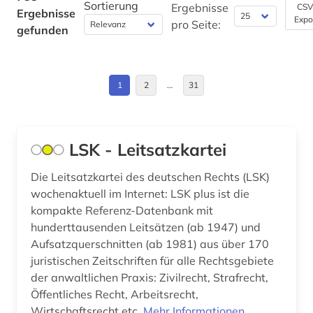
Sortierung
ausstellung (1)
Ergebnisse
CSV
Ergebnisse
Expo
Großbritannien (3)
pro Seite:
gefunden
auswanderer (1)
Hamburg (2)
auswanderung (1)
Hessen (5)
1
2
…
31
autograph (1)
Israel (3)
autonome gruppe (1)
Italien (3)
LSK - Leitsatzkartei
autor (1)
Kroatien (1)
Die Leitsatzkartei des deutschen Rechts (LSK)
außenhandel (1)
wochenaktuell im Internet: LSK plus ist die
Liechtenstein (1)
außenwirtschaftsrecht (2)
kompakte Referenz-Datenbank mit
Mecklenburg-Vorpommern (2)
hunderttausenden Leitsätzen (ab 1947) und
avantgarde (1)
Aufsatzquerschnitten (ab 1981) aus über 170
Niederlande (2)
juristischen Zeitschriften für alle Rechtsgebiete
bachelorarbeit (1)
der anwaltlichen Praxis: Zivilrecht, Strafrecht,
Niedersachsen (3)
baden-württemberg (5)
Öffentliches Recht, Arbeitsrecht,
Nordrhein-Westfalen (5)
Wirtschaftsrecht etc.
Mehr Informationen