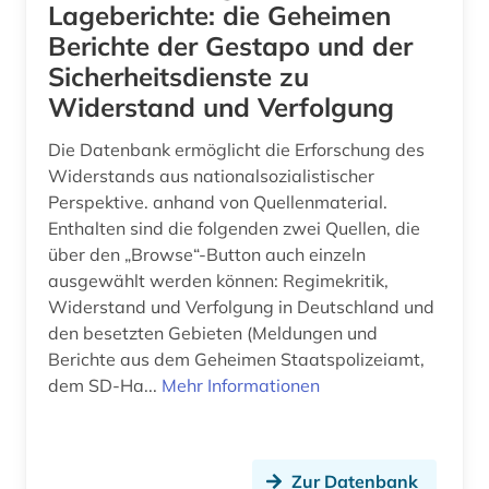
Lageberichte: die Geheimen
fachinformationsdienst (1)
Berichte der Gestapo und der
fachverband (1)
Sicherheitsdienste zu
Widerstand und Verfolgung
familienforschung (1)
Die Datenbank ermöglicht die Erforschung des
familiengerichtsverfahren (1)
Widerstands aus nationalsozialistischer
familienname (1)
Perspektive. anhand von Quellenmaterial.
Enthalten sind die folgenden zwei Quellen, die
familienrecht (4)
über den „Browse“-Button auch einzeln
ausgewählt werden können: Regimekritik,
familienwappen (1)
Widerstand und Verfolgung in Deutschland und
farbphotographie (1)
den besetzten Gebieten (Meldungen und
Berichte aus dem Geheimen Staatspolizeiamt,
fauna (1)
dem SD-Ha...
Mehr Informationen
feminismus (2)
film (4)
Zur Datenbank