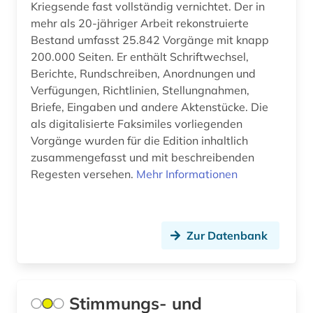
Kriegsende fast vollständig vernichtet. Der in
mehr als 20-jähriger Arbeit rekonstruierte
europäische union (15)
Bestand umfasst 25.842 Vorgänge mit knapp
europäischer gerichtshof für menschenrechte
200.000 Seiten. Er enthält Schriftwechsel,
(1)
Berichte, Rundschreiben, Anordnungen und
Verfügungen, Richtlinien, Stellungnahmen,
euthanasie (1)
Briefe, Eingaben und andere Aktenstücke. Die
evangelisch (1)
als digitalisierte Faksimiles vorliegenden
Vorgänge wurden für die Edition inhaltlich
evangelische kirche (1)
zusammengefasst und mit beschreibenden
Regesten versehen.
Mehr Informationen
exil (5)
exilliteratur (1)
Zur Datenbank
exilpresse (1)
export (1)
exportförderung (1)
Stimmungs- und