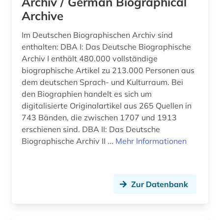
Archiv / German Biographical
Archive
bestimmung (1)
Im Deutschen Biographischen Archiv sind
beteiligung (1)
enthalten: DBA I: Das Deutsche Biographische
Archiv I enthält 480.000 vollständige
betriebliche altersversorgung (1)
biographische Artikel zu 213.000 Personen aus
betriebssicherheit (2)
dem deutschen Sprach- und Kulturraum. Bei
den Biographien handelt es sich um
betriebssicherheitsverordnung (1)
digitalisierte Originalartikel aus 265 Quellen in
743 Bänden, die zwischen 1707 und 1913
bevölkerungsstatistik (1)
erschienen sind. DBA II: Das Deutsche
bewertungsgesetz (1)
Biographische Archiv II ...
Mehr Informationen
bibliografie (6)
bibliographie (12)
Zur Datenbank
bibliographie 1700-1900 (1)