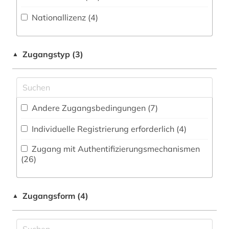
Zeitung (23
)
Nationallizenz (4)
Medien- und Kommunikationswissenschaften,
altkarte (1)
Zeitungs-, Zeitschriftenbibliographie (8
)
Kommunikationsdesign (22)
amtliche bekanntmachung (1)
Medizin (8)
Zugangstyp (3)
▲
amtsblatt (1)
Militärwissenschaft (2)
amtsgericht (1)
Musikwissenschaft (7)
amtsträger (1)
Andere Zugangsbedingungen (7)
Natur- und Umweltschutz (9)
anarchosyndikalismus (1)
Individuelle Registrierung erforderlich (4)
Pädagogik (17)
angestellter (1)
Zugang mit Authentifizierungsmechanismen
Philosophie (2)
(26)
anlagenbau (1)
Physik (1)
anpassung (1)
Zugangsform (4)
Politologie (40)
▲
anschrift (1)
Psychologie (1)
ansichtspostkarte (1)