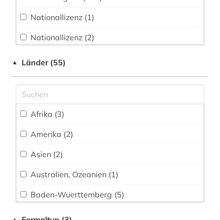
architekturpreis (1)
Wirtschaftswissenschaften (98)
Nationallizenz (1)
archiv (5)
Wissenschaftskunde, Forschung, Hochschul-,
Museumswesen (16)
Nationallizenz (2)
arzneibuch (2)
Nationallizenz-Login für registrierte
arzneimittel (1)
Länder (55)
▲
Einzelpersonen (3)
asien (1)
astrologie (1)
Afrika (3)
asyl (1)
Amerika (2)
asylrecht (1)
Asien (2)
atlas (6)
Australien, Ozeanien (1)
audiovisuelles material (1)
Baden-Wuerttemberg (5)
auflagenhöhe (1)
Baltikum (1)
Formaltyp (3)
▲