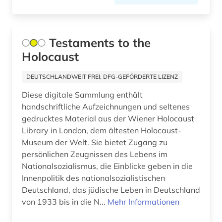
bürgerliches gesetzbuch (5)
bürgerliches recht (2)
Testaments to the
bürgerliches wappen (1)
Holocaust
cd-rom (4)
DEUTSCHLANDWEIT FREI, DFG-GEFÖRDERTE LIZENZ
cesare orsenigo (1)
Diese digitale Sammlung enthält
handschriftliche Aufzeichnungen und seltenes
chemie (3)
gedrucktes Material aus der Wiener Holocaust
china (1)
Library in London, dem ältesten Holocaust-
Museum der Welt. Sie bietet Zugang zu
chromosomenzahl (1)
persönlichen Zeugnissen des Lebens im
Nationalsozialismus, die Einblicke geben in die
coleoptera (1)
Innenpolitik des nationalsozialistischen
Deutschland, das jüdische Leben in Deutschland
comic (1)
von 1933 bis in die N...
Mehr Informationen
controlling (1)