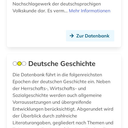
deutsche (1)
Nachschlagewerk der deutschsprachigen
Volkskunde dar. Es verm...
Mehr Informationen
deutsche bundesbank (1)
deutscher sprachraum (1)
deutsches reich (2)
Zur Datenbank
deutsches sprachgebiet (20)
deutschland (764)
Deutsche Geschichte
deutschland (bundesrepublik) (1)
Die Datenbank führt in die folgenreichsten
Epochen der deutschen Geschichte ein. Neben
deutschland (bundesrepublik). statistisches
bundesamt (1)
der Herrschafts-, Wirtschafts- und
Sozialgeschichte werden auch allgemeine
deutschland (ddr) (4)
Vorraussetzungen und übergreifende
Entwicklungen berücksichtigt. Abgerundet wird
deutschland <bundesrepublik> (1)
der Überblick durch zahlreiche
Literaturangaben, gegliedert nach Themen und
deutschland. bundesarbeitsgericht (1)