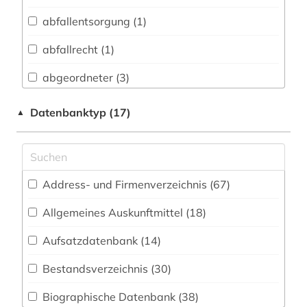
Biologie, Biotechnologie (15)
abfallentsorgung (1)
Buch- und Bibliothekswesen,
Informationswissenschaft (11)
abfallrecht (1)
Chemie und Pharmazie (5)
abgeordneter (3)
Elektrotechnik, Elektronik, Nachrichtentechnik
abrechnung (1)
Datenbanktyp (17)
▲
(5)
abwasserabgabengesetz (1)
Energietechnik (4)
abwassertechnische vereinigung (1)
Ethnologie (6)
Address- und Firmenverzeichnis (67
)
abzeichen (1)
Europäisches Dokumentationszentrum (EDZ)
(0)
Allgemeines Auskunftmittel (18
)
adel (1)
Fachinformationsdienst Benelux / Low
Aufsatzdatenbank (14
)
adressbuch (28)
Countries Studies (1)
Bestandsverzeichnis (30
)
adresse (1)
Geographie (31)
Biographische Datenbank (38
)
adressenverzeichnis (1)