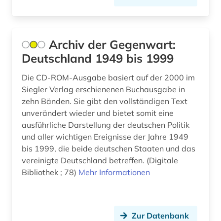
bundesministerium (1)
bundesnotarordnung (1)
Archiv der Gegenwart:
bundesrecht (3)
Deutschland 1949 bis 1999
bundesregierung (3)
Die CD-ROM-Ausgabe basiert auf der 2000 im
bundestag (3)
Siegler Verlag erschienenen Buchausgabe in
zehn Bänden. Sie gibt den vollständigen Text
bundesverfassungsgericht (1)
unverändert wieder und bietet somit eine
ausführliche Darstellung der deutschen Politik
bundesverfassungsgerichtsgesetz (1)
und aller wichtigen Ereignisse der Jahre 1949
bundesverwaltung (1)
bis 1999, die beide deutschen Staaten und das
vereinigte Deutschland betreffen. (Digitale
bundesverwaltungsgericht (2)
Bibliothek ; 78)
Mehr Informationen
bunker (1)
bürgerfamilie (1)
Zur Datenbank