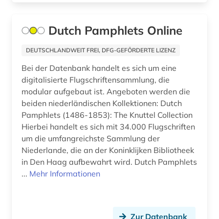
doppelbesteuerung (1)
Dutch Pamphlets Online
drama (1)
DEUTSCHLANDWEIT FREI, DFG-GEFÖRDERTE LIZENZ
drittes reich (10)
Bei der Datenbank handelt es sich um eine
drs (1)
digitalisierte Flugschriftensammlung, die
modular aufgebaut ist. Angeboten werden die
druckbehälter (2)
beiden niederländischen Kollektionen: Dutch
druckgraphik (1)
Pamphlets (1486-1853): The Knuttel Collection
Hierbei handelt es sich mit 34.000 Flugschriften
druckwerk (2)
um die umfangreichste Sammlung der
Niederlande, die an der Koninklijken Bibliotheek
dänemark (3)
in Den Haag aufbewahrt wird. Dutch Pamphlets
e-book (1)
...
Mehr Informationen
e-learning (1)
ebm 2000 plus (1)
Zur Datenbank