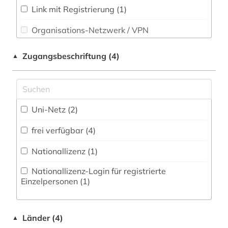
Link mit Registrierung (1)
umweltwissenschaften (1)
Soziologie (0)
Organisations-Netzwerk / VPN
weidewirtschaft (1)
Sport (0)
Shibboleth
weltraumforschung (1)
Zugangsbeschriftung (4)
▲
Sprachen und Kulturen Asiens, Afrikas und
Ozeaniens (Orientalistik) (0)
Zugriff vor Ort
wörterbuch (2)
Technik (1)
österreich (1)
Uni-Netz (2)
Theologie und Religionswissenschaften (0)
frei verfügbar (4)
Werkstoffwissenschaften und
Fertigungstechnik (0)
Nationallizenz (1)
Westfalica (0)
Nationallizenz-Login für registrierte
Einzelpersonen (1)
Wirtschaftswissenschaften (1)
Wissenschaftskunde, Forschung, Hochschul-,
Museumswesen (0)
Länder (4)
▲