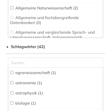
Allgemeine Naturwissenschaft (2)
Allgemeine und fachübergreifende
Datenbanken (0)
Allgemeine und vergleichende Sprach- und
Literaturwissenschaft. Indogermanistik.
Außereuropäische Sprachen und Literaturen (0)
Schlagwörter (42)
▲
Anglistik. Amerikanistik (0)
Archäologie (0)
Architektur, Bauingenieur- und
agrarwissenschaft (1)
Vermessungswesen (2)
astronomie (1)
Biologie, Biotechnologie (5)
astrophysik (1)
Buch- und Bibliothekswesen,
Informationswissenschaft (0)
biologie (1)