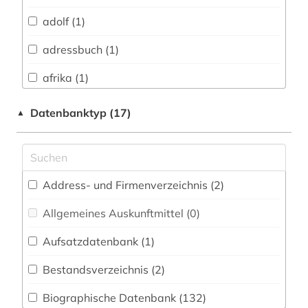
Biologie, Biotechnologie (1)
adolf (1)
Buch- und Bibliothekswesen,
Informationswissenschaft (0)
adressbuch (1)
Chemie und Pharmazie (0)
afrika (1)
Elektrotechnik, Elektronik, Nachrichtentechnik
anglistik (1)
Datenbanktyp (17)
▲
(0)
anthroposophie (1)
Energietechnik (0)
antike (1)
Ethnologie (2)
Address- und Firmenverzeichnis (2
)
aquarell (1)
Europäisches Dokumentationszentrum (EDZ)
(0)
Allgemeines Auskunftmittel (0
)
arabisch (2)
Fachinformationsdienst Benelux / Low
Aufsatzdatenbank (1
)
arabische literatur (2)
Countries Studies (10)
Bestandsverzeichnis (2
)
arbeiterbewegung (2)
Geographie (2)
Biographische Datenbank (132
)
architekt (2)