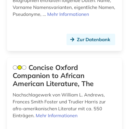
Biographien enthalten folgende Daten: Name,
kulturgeschichte (1)
Vorname Namensvarianten, eigentliche Namen,
Pseudonyme, ...
Mehr Informationen
kulturpolitiker (1)
kulturwissenschaften (2)
kunst (8)
Zur Datenbank
kunstausstellung (1)
kunstgeschichte (2)
Concise Oxford
kurve (1)
Companion to African
American Literature, The
könig (1)
Nachschlagewerk von William L. Andrews,
königin (1)
Frances Smith Foster und Trudier Harris zur
afro-amerikanischen Literatur mit ca. 550
körperschaft (1)
Einträgen.
Mehr Informationen
künstler (17)