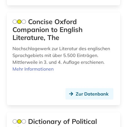
musikkultur (1)
musikleben (1)
Concise Oxford
Companion to English
musikstile (1)
Literature, The
musikwissenschaft (2)
Nachschlagewerk zur Literatur des englischen
mähren (1)
Sprachgebiets mit über 5.500 Einträgen.
Mittlerweile in 3. und 4. Auflage erschienen.
nationalsozialismus (1)
Mehr Informationen
nationalsozialistischer verbrecher (1)
naturwissenschaften (1)
Zur Datenbank
naturwissenschaftler (1)
neuseeland (1)
Dictionary of Political
neuzeit (1)