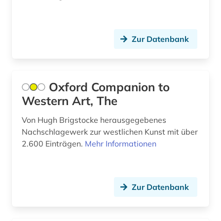
protestantismus (1)
psychiatrie (1)
Zur Datenbank
renaissance (1)
rheinland-pfalz (1)
Oxford Companion to
richard wagner (1)
Western Art, The
rockmusik (2)
Von Hugh Brigstocke herausgegebenes
Nachschlagewerk zur westlichen Kunst mit über
rockmusiker (1)
2.600 Einträgen.
Mehr Informationen
rudolf (1)
russland (1)
Zur Datenbank
rätoromanisch (1)
römisches reich (2)