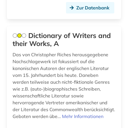
todesurteil (1)
Zur Datenbank
täterforschung (1)
universität <rostock> (1)
Dictionary of Writers and
universität bützow (1)
their Works, A
universität duisburg (1)
Das von Christopher Riches herausgegebene
universität hamburg (1)
Nachschlagewerk ist fokussiert auf die
kanonischen Autoren der englischen Literatur
universität rostock (1)
vom 15. Jahrhundert bis heute. Daneben
werden teilweise auch nicht-fiktionale Genres
unternehmen (1)
wie z.B. (auto-)biographisches Schreiben,
unternehmer (2)
wissenschaftliche Literatur sowie
hervorragende Vertreter amerikanischer und
usa (9)
der Literatur des Commonwealth berücksichtigt.
Geboten werden übe...
Mehr Informationen
verbrechensopfer (2)