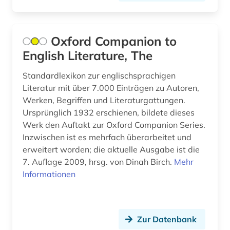
matrikel (2)
memoiren (1)
Oxford Companion to
mexiko (2)
English Literature, The
mission (1)
Standardlexikon zur englischsprachigen
Literatur mit über 7.000 Einträgen zu Autoren,
mittelalter (2)
Werken, Begriffen und Literaturgattungen.
Ursprünglich 1932 erschienen, bildete dieses
mozart (1)
Werk den Auftakt zur Oxford Companion Series.
musical (1)
Inzwischen ist es mehrfach überarbeitet und
erweitert worden; die aktuelle Ausgabe ist die
musik (3)
7. Auflage 2009, hrsg. von Dinah Birch.
Mehr
Informationen
musiker (6)
musikerziehung (1)
Zur Datenbank
musikgenres (1)