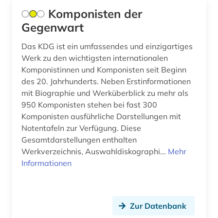
Komponisten der
saarland (1)
Gegenwart
sachsen (1)
Das KDG ist ein umfassendes und einzigartiges
sachsen-anhalt (1)
Werk zu den wichtigsten internationalen
Komponistinnen und Komponisten seit Beginn
sammlung (2)
des 20. Jahrhunderts. Neben Erstinformationen
mit Biographie und Werküberblick zu mehr als
schauspieler (1)
950 Komponisten stehen bei fast 300
Komponisten ausführliche Darstellungen mit
schottland (2)
Notentafeln zur Verfügung. Diese
schriftsteller (26)
Gesamtdarstellungen enthalten
Werkverzeichnis, Auswahldiskographi...
Mehr
schriftstellerin (2)
Informationen
schulwesen (1)
schwarze (1)
Zur Datenbank
schweden (1)