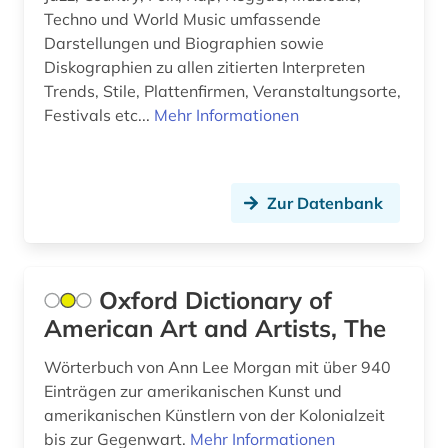
Techno und World Music umfassende
photograph (3)
Darstellungen und Biographien sowie
Diskographien zu allen zitierten Interpreten
photographie (1)
Trends, Stile, Plattenfirmen, Veranstaltungsorte,
plakat (1)
Festivals etc...
Mehr Informationen
polen (2)
politik (4)
Zur Datenbank
politiker (2)
politisch verfolgter (1)
Oxford Dictionary of
politische geschichte (1)
American Art and Artists, The
politk (1)
Wörterbuch von Ann Lee Morgan mit über 940
Einträgen zur amerikanischen Kunst und
professor (1)
amerikanischen Künstlern von der Kolonialzeit
bis zur Gegenwart.
Mehr Informationen
prosopographie (1)