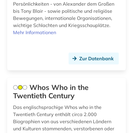
Persönlichkeiten - von Alexander dem Großen
immatrikulation (2)
bis Tony Blair - sowie politische und religiöse
Bewegungen, internationale Organisationen,
indien (1)
wichtige Schlachten und Kriegsschauplätze.
ingenieurhochschule für seefahrt
Mehr Informationen
warnemünde-wustrow (1)
innenarchitektin (1)
Zur Datenbank
internationale organisation (1)
irkutsk (1)
irland (5)
Whos Who in the
Twentieth Century
italianistik (3)
Das englischsprachige Whos who in the
italien (2)
Twentieth Century enthält circa 2.000
Biographien von aus verschiedenen Ländern
jahrbuch (1)
und Kulturen stammenden, verstorbenen oder