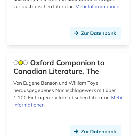
genealogie (1)
Saarland (1)
zur australischen Literatur.
Mehr Informationen
geschichte (26)
Sachsen (1)
geschichte 1000-2000 (1)
Sachsen-Anhalt (2)
Zur Datenbank
geschichte 1093-1314 (1)
Schweden (1)
geschichte 1400-2015 (1)
Schweiz (5)
Oxford Companion to
geschichte 1450-1950 (1)
Slowakei (1)
Canadian Literature, The
geschichte 1500-1800 (1)
Spanien (2)
Von Eugene Benson und William Toye
herausgegebenes Nachschlagewerk mit über
geschichte 1620-1800 (1)
Thueringen (1)
1.100 Einträgen zur kanadischen Literatur.
Mehr
geschichte 1630-1725 (1)
USA (7)
Informationen
geschichte 1652-1818 (1)
geschichte 1673 ff. (1)
Zur Datenbank