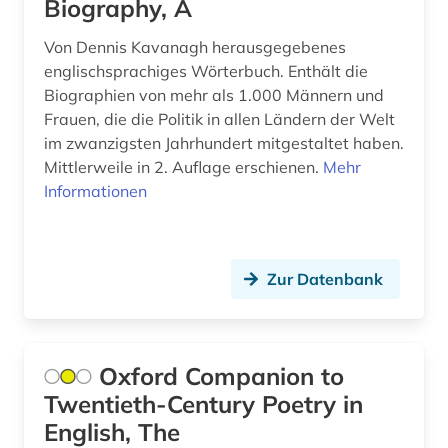
Biography, A
niederlande (8)
Von Dennis Kavanagh herausgegebenes
niederlandistik (1)
englischsprachiges Wörterbuch. Enthält die
Biographien von mehr als 1.000 Männern und
niedersachsen (1)
Frauen, die die Politik in allen Ländern der Welt
im zwanzigsten Jahrhundert mitgestaltet haben.
niederösterreich (1)
Mittlerweile in 2. Auflage erschienen.
Mehr
nobelpreisträger (1)
Informationen
nordtirol (1)
ns-zeit (1)
Zur Datenbank
nürnberger prozesse (1)
oberpfalz (1)
Oxford Companion to
oper (2)
Twentieth-Century Poetry in
English, The
opernsänger (1)