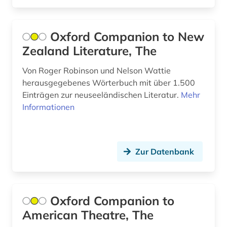
schweiz (3)
Oxford Companion to New
shakespeare (1)
Zealand Literature, The
siglo de oro (1)
Von Roger Robinson und Nelson Wattie
sozialdemokratie (1)
herausgegebenes Wörterbuch mit über 1.500
Einträgen zur neuseeländischen Literatur.
Mehr
sozialismus (2)
Informationen
sozialwissenschaftler (1)
spanien (1)
Zur Datenbank
spanisch (1)
staat (2)
Oxford Companion to
staatspolizeileitstelle (1)
American Theatre, The