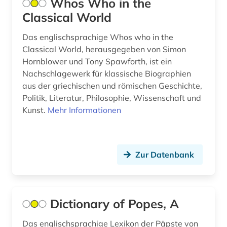
Whos Who in the
geschichte anfänge – 1878 (1)
Classical World
geschichte anfänge – 1968 (1)
Das englischsprachige Whos who in the
Classical World, herausgegeben von Simon
goethe (1)
Hornblower und Tony Spawforth, ist ein
graphiker (1)
Nachschlagewerk für klassische Biographien
aus der griechischen und römischen Geschichte,
graphische sammlung albertina (1)
Politik, Literatur, Philosophie, Wissenschaft und
Kunst.
Mehr Informationen
griechenland altertum (1)
großbritannien (6)
grönland (1)
Zur Datenbank
hamburg (1)
handel (1)
Dictionary of Popes, A
heiliger (1)
Das englischsprachige Lexikon der Päpste von