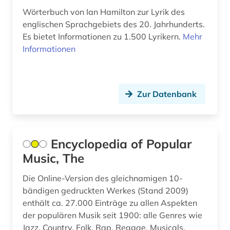
Wörterbuch von Ian Hamilton zur Lyrik des
orientalistik (1)
englischen Sprachgebiets des 20. Jahrhunderts.
ort (1)
Es bietet Informationen zu 1.500 Lyrikern.
Mehr
Informationen
ostfriesland (1)
osttirol (1)
Zur Datenbank
papst (1)
parteimitglied (1)
pastellmalerei (1)
Encyclopedia of Popular
Music, The
person (1)
Die Online-Version des gleichnamigen 10-
personenname (1)
bändigen gedruckten Werkes (Stand 2009)
enthält ca. 27.000 Einträge zu allen Aspekten
philosoph (2)
der populären Musik seit 1900: alle Genres wie
philosophie (1)
Jazz, Country, Folk, Rap, Reggae, Musicals,