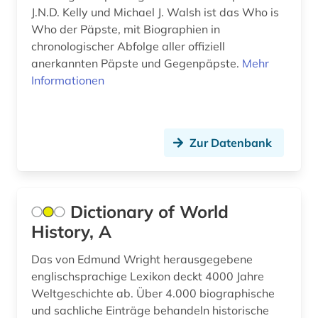
J.N.D. Kelly und Michael J. Walsh ist das Who is
heine (1)
Who der Päpste, mit Biographien in
heinrich (1)
chronologischer Abfolge aller offiziell
anerkannten Päpste und Gegenpäpste.
Mehr
heinrich wilhelm (1)
Informationen
hess (1)
hispanistik (3)
Zur Datenbank
historische persönlichkeit (2)
hitler (1)
Dictionary of World
hochadel (1)
History, A
hochschullehrer (1)
Das von Edmund Wright herausgegebene
englischsprachige Lexikon deckt 4000 Jahre
iberoromanistik (3)
Weltgeschichte ab. Über 4.000 biographische
illustrator (1)
und sachliche Einträge behandeln historische