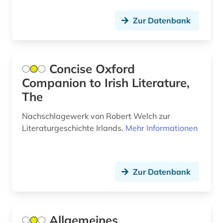
künstler:in (1)
Zur Datenbank
künstlerin (1)
künstlerisches werk (1)
Concise Oxford
landeskunde (5)
Companion to Irish Literature,
landschaftsarchitektin (1)
The
lehnemann (1)
Nachschlagewerk von Robert Welch zur
Literaturgeschichte Irlands.
Mehr Informationen
lehrer (1)
lexikon (1)
liechtenstein (1)
Zur Datenbank
literarische gestalt (1)
literatur (23)
Allgemeines