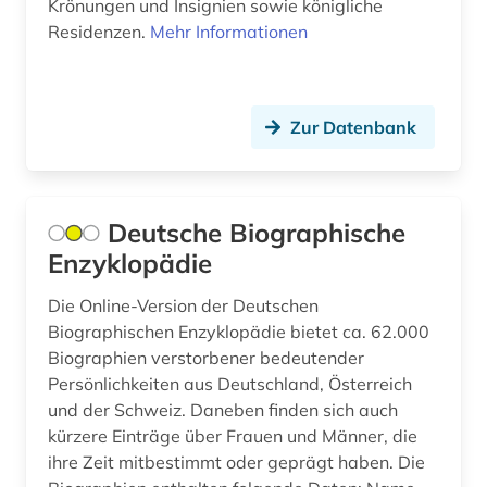
Krönungen und Insignien sowie königliche
kirchengeschichte (1)
Residenzen.
Mehr Informationen
kollaboration (1)
kolonialreich (1)
Zur Datenbank
kommunistische partei deutschlands (1)
komponist (5)
Deutsche Biographische
komponistin (2)
Enzyklopädie
konkordanz (1)
Die Online-Version der Deutschen
kriminalliteratur (1)
Biographischen Enzyklopädie bietet ca. 62.000
Biographien verstorbener bedeutender
kritische ausgabe (1)
Persönlichkeiten aus Deutschland, Österreich
kultur (2)
und der Schweiz. Daneben finden sich auch
kürzere Einträge über Frauen und Männer, die
kulturfunktionär (1)
ihre Zeit mitbestimmt oder geprägt haben. Die