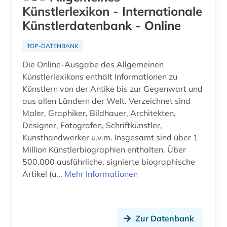
literaturwissenschaft (7)
Künstlerlexikon - Internationale
Künstlerdatenbank - Online
ludwig (1)
TOP-DATENBANK
ludwig van (1)
Die Online-Ausgabe des Allgemeinen
lusitanistik (1)
Künstlerlexikons enthält Informationen zu
Künstlern von der Antike bis zur Gegenwart und
lyrik (2)
aus allen Ländern der Welt. Verzeichnet sind
lyriker (2)
Maler, Graphiker, Bildhauer, Architekten,
Designer, Fotografen, Schriftkünstler,
magdeburg (1)
Kunsthandwerker u.v.m. Insgesamt sind über 1
Million Künstlerbiographien enthalten. Über
manager (1)
500.000 ausführliche, signierte biographische
Artikel (u...
Mehr Informationen
mathematik (1)
mathematiker (1)
mathematikerin (1)
Zur Datenbank