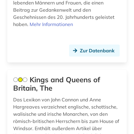
jahresbericht (1)
lebenden Männern und Frauen, die einen
Beitrag zur Gedankenwelt und den
jazz (1)
Geschehnissen des 20. Jahrhunderts geleistet
haben.
Mehr Informationen
johann wolfgang von (1)
jonson (1)
juden (4)
Zur Datenbank
judenverfolgung (2)
judenvernichtung (2)
Kings and Queens of
Britain, The
jurist (2)
jüdisches biographisches archiv (1)
Das Lexikon von John Cannon und Anne
Hargreaves verzeichnet englische, schottische,
kanada (3)
walisische und irische Monarchen, von den
römisch-britischen Herrschern bis zum House of
katalog (2)
Windsor. Enthält außerdem Artikel über