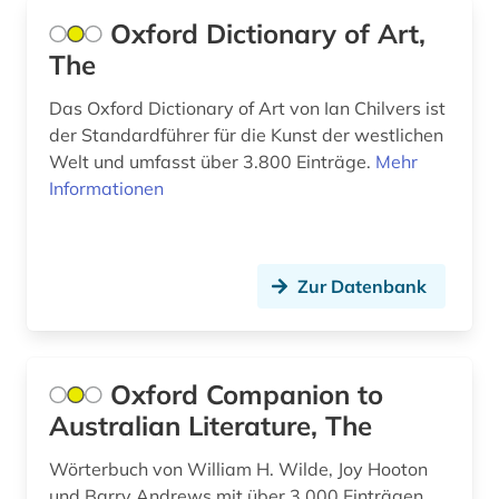
fid asien (1)
Mittelamerika (2)
Oxford Dictionary of Art,
film (3)
The
Niederlande (5)
filmwissenschaft (3)
Niedersachsen (2)
Das Oxford Dictionary of Art von Ian Chilvers ist
der Standardführer für die Kunst der westlichen
finnland (2)
Nordrhein-Westfalen (1)
Welt und umfasst über 3.800 Einträge.
Mehr
Informationen
firma (1)
Oesterreich (11)
frankreich (1)
Osteuropa (1)
frau (2)
Zur Datenbank
Ostmitteleuropa (1)
frauenforschung (2)
Polen (1)
führungskraft (1)
Rheinland-Pfalz (1)
Oxford Companion to
Australian Literature, The
galloromanistik (3)
Roemisches Reich (2)
gartenbau (1)
Wörterbuch von William H. Wilde, Joy Hooton
Russland, Sowjetunion (2)
und Barry Andrews mit über 3.000 Einträgen