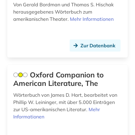
stadtplanerin (1)
Von Gerald Bordman und Thomas S. Hischak
herausgegebenes Wörterbuch zum
statistik (1)
amerikanischen Theater.
Mehr Informationen
student (2)
südtirol (1)
Zur Datenbank
tagebuch 1775-­1832 (1)
technik (1)
Oxford Companion to
theater (2)
American Literature, The
theaterwissenschaft (2)
Wörterbuch von James D. Hart, bearbeitet von
theologe (1)
Phillip W. Leininger, mit über 5.000 Einträgen
zur US-amerikanischen Literatur.
Mehr
theologie (1)
Informationen
thüringen (1)