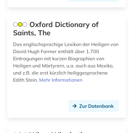
geschichte 1721-1921 (1)
geschichte 1800 -2000 (1)
Oxford Dictionary of
geschichte 1800- (1)
Saints, The
geschichte 1850-1938 (1)
Das englischsprachige Lexikon der Heiligen von
David Hugh Farmer enthält über 1.700
geschichte 1880-1945 (1)
Eintragungen mit kurzen Biographien von
geschichte 1900- (1)
Heiligen und Märtyrern, u.a. auch aus Mexiko,
und z.B. die erst kürzlich heiliggesprochene
geschichte 1900-2000 (6)
Edith Stein.
Mehr Informationen
geschichte 1918-1945 (1)
geschichte 1938-1945 (3)
Zur Datenbank
geschichte 1945- (2)
geschichte anfänge - 1856 (1)