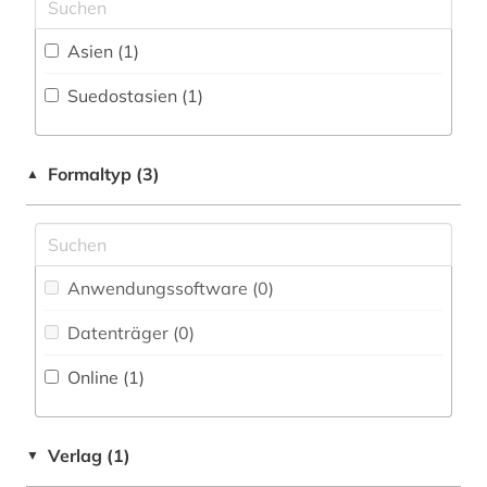
Zeitung (0
)
Medien- und Kommunikationswissenschaften,
Asien (1)
Zeitungs-, Zeitschriftenbibliographie (0
)
Kommunikationsdesign (0)
Suedostasien (1)
Medizin (0)
Militärwissenschaft (0)
Formaltyp (3)
▲
Musikwissenschaft (0)
Natur- und Umweltschutz (0)
Pädagogik (0)
Anwendungssoftware (0
)
Philosophie (0)
Datenträger (0
)
Physik (0)
Online (1
)
Politologie (0)
Verlag (1)
▼
Psychologie (0)