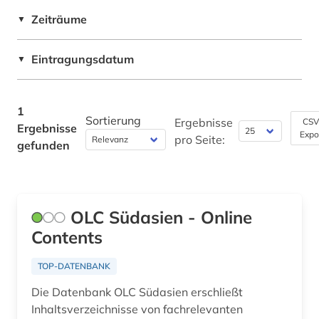
Rechtswissenschaft (0)
Zeiträume
▼
Romanistik (0)
Eintragungsdatum
▼
Slavistik (0)
Soziologie (0)
1
Sortierung
Ergebnisse
CSV
Ergebnisse
Sport (0)
Expo
pro Seite:
gefunden
Sprachen und Kulturen Asiens, Afrikas und
Ozeaniens (Orientalistik) (1)
Technik (0)
OLC Südasien - Online
Theologie und Religionswissenschaften (0)
Contents
Werkstoffwissenschaften und
TOP-DATENBANK
Fertigungstechnik (0)
Die Datenbank OLC Südasien erschließt
Westfalica (0)
Inhaltsverzeichnisse von fachrelevanten