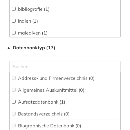
Biologie, Biotechnologie (0)
bibliografie (1)
Buch- und Bibliothekswesen,
Informationswissenschaft (0)
indien (1)
Chemie und Pharmazie (0)
malediven (1)
Elektrotechnik, Elektronik, Nachrichtentechnik
nepal (1)
Datenbanktyp (17)
▲
(0)
pakistan (1)
Energietechnik (0)
sri lanka (1)
Ethnologie (0)
Address- und Firmenverzeichnis (0
)
tibet (1)
Europäisches Dokumentationszentrum (EDZ)
(0)
Allgemeines Auskunftmittel (0
)
Fachinformationsdienst Benelux / Low
Aufsatzdatenbank (1
)
Countries Studies (0)
Bestandsverzeichnis (0
)
Geographie (1)
Biographische Datenbank (0
)