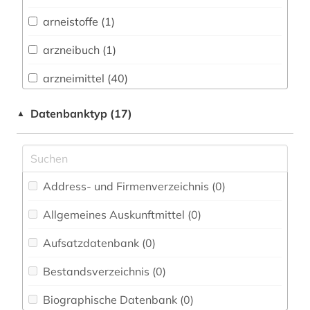
Biologie, Biotechnologie (4)
arneistoffe (1)
Buch- und Bibliothekswesen,
Informationswissenschaft (0)
arzneibuch (1)
Chemie und Pharmazie (36)
arzneimittel (40)
Elektrotechnik, Elektronik, Nachrichtentechnik
arzneimittelrezeptor (1)
Datenbanktyp (17)
▲
(0)
arzneimittelsicherheit (1)
Energietechnik (0)
arzneimittelwechselwirkung (2)
Ethnologie (0)
Address- und Firmenverzeichnis (0
)
biotechnologie (1)
Europäisches Dokumentationszentrum (EDZ)
(0)
Allgemeines Auskunftmittel (0
)
chemie (9)
Fachinformationsdienst Benelux / Low
Aufsatzdatenbank (0
)
chemikalie (1)
Countries Studies (0)
Bestandsverzeichnis (0
)
deutschland (1)
Geographie (0)
Biographische Datenbank (0
)
fertigarzneimittel (1)