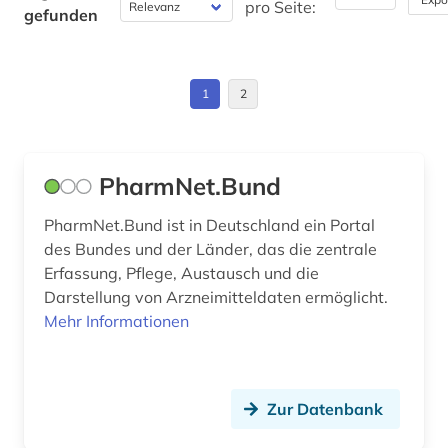
wolfenbüttel (1)
pro Seite:
gefunden
Wirtschaftswissenschaften (0)
wörterbuch (1)
Wissenschaftskunde, Forschung, Hochschul-,
Museumswesen (0)
zulassung (1)
1
2
PharmNet.Bund
PharmNet.Bund ist in Deutschland ein Portal
des Bundes und der Länder, das die zentrale
Erfassung, Pflege, Austausch und die
Darstellung von Arzneimitteldaten ermöglicht.
Mehr Informationen
Zur Datenbank