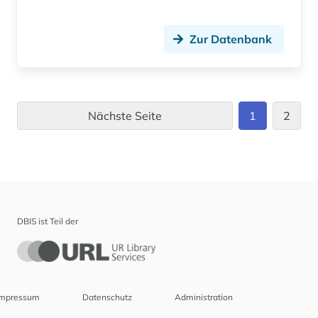
Zur Datenbank
Nächste Seite
1
2
DBIS ist Teil der
Impressum
Datenschutz
Administration