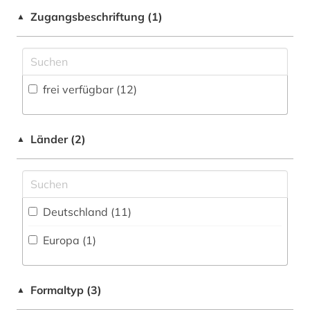
Zeitung (0
)
Zugangsbeschriftung (1)
▲
Medien- und Kommunikationswissenschaften,
pharmakologie (3)
Zeitungs-, Zeitschriftenbibliographie (0
)
Kommunikationsdesign (0)
pharmakotherapie (2)
Medizin (25)
pharmazeutische industrie (1)
frei verfügbar (12)
Militärwissenschaft (0)
pharmazeutische stoffe (2)
Musikwissenschaft (0)
Länder (2)
pharmazie (38)
▲
Natur- und Umweltschutz (0)
produktqualität (1)
Pädagogik (0)
produktsicherheit (1)
Philosophie (0)
Deutschland (11)
pädiatrie (1)
Physik (0)
Europa (1)
quelle (1)
Politologie (0)
schutzzertifikat (1)
Formaltyp (3)
▲
Psychologie (0)
schweiz (1)