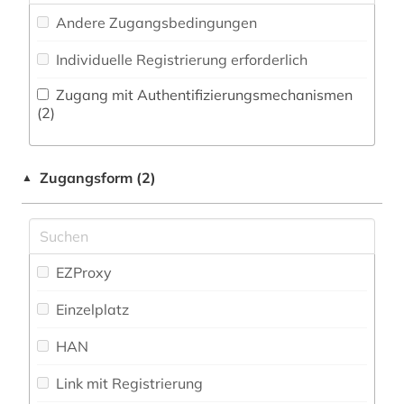
statistik (1)
Andere Zugangsbedingungen
Militärwissenschaft (0)
theoretische chemie (1)
Individuelle Registrierung erforderlich
Musikwissenschaft (0)
versuchsplanung (1)
Zugang mit Authentifizierungsmechanismen
Natur- und Umweltschutz (0)
(2)
werkstoffe (1)
Pädagogik (0)
wörterbuch (2)
Zugangsform (2)
Philosophie (0)
▲
zeitschrift (1)
Physik (0)
Politologie (0)
EZProxy
Psychologie (0)
Einzelplatz
Rechtswissenschaft (0)
HAN
Romanistik (0)
Link mit Registrierung
Slavistik (0)