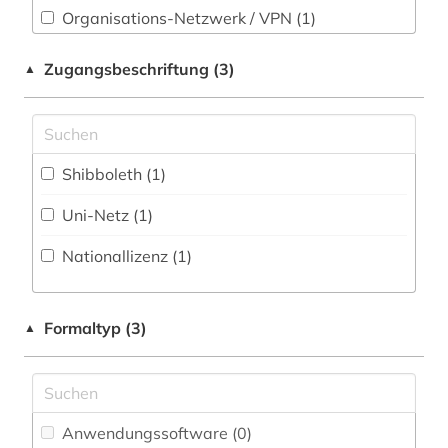
Organisations-Netzwerk / VPN (1)
Soziologie (0)
Shibboleth (1)
Zugangsbeschriftung (3)
▲
Sport (0)
Zugriff vor Ort
Sprachen und Kulturen Asiens, Afrikas und
Ozeaniens (Orientalistik) (0)
Shibboleth (1)
Technik (0)
Uni-Netz (1)
Theologie und Religionswissenschaften (0)
Nationallizenz (1)
Werkstoffwissenschaften und
Fertigungstechnik (0)
Westfalica (0)
Formaltyp (3)
▲
Wirtschaftswissenschaften (0)
Wissenschaftskunde, Forschung, Hochschul-,
Museumswesen (0)
Anwendungssoftware (0
)