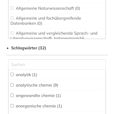
Allgemeine Naturwissenschaft (0)
Allgemeine und fachübergreifende
Datenbanken (0)
Allgemeine und vergleichende Sprach- und
Literaturwissenschaft. Indogermanistik.
Außereuropäische Sprachen und Literaturen (0)
Schlagwörter (32)
▲
Anglistik. Amerikanistik (0)
Archäologie (0)
Architektur, Bauingenieur- und
analytik (1)
Vermessungswesen (0)
analytische chemie (9)
Biologie, Biotechnologie (3)
angewandte chemie (1)
Buch- und Bibliothekswesen,
Informationswissenschaft (0)
anorganische chemie (1)