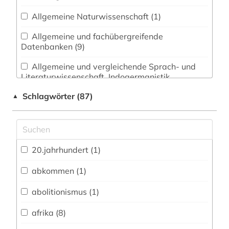
Allgemeine Naturwissenschaft (1)
Allgemeine und fachübergreifende
Datenbanken (9)
Allgemeine und vergleichende Sprach- und
Literaturwissenschaft. Indogermanistik.
Außereuropäische Sprachen und Literaturen (2)
Schlagwörter (87)
▲
Anglistik. Amerikanistik (23)
Archäologie (0)
Architektur, Bauingenieur- und
20.jahrhundert (1)
Vermessungswesen (1)
abkommen (1)
Biologie, Biotechnologie (0)
abolitionismus (1)
Buch- und Bibliothekswesen,
Informationswissenschaft (2)
afrika (8)