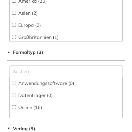
Amerika (30)
linguistik (1)
Asien (2)
literatur (1)
Europa (2)
literaturgeschichte 1600-1900 (1)
Großbritannien (1)
literaturgeschichte 1714-1915 (1)
Kanada (2)
Formaltyp (3)
▲
literaturgeschichte 1760-1900 (2)
Mittelamerika (1)
louvre (1)
Nordamerika (1)
lyrik (2)
Anwendungssoftware (0
)
Suedamerika (1)
nationalsozialismus (1)
Datenträger (0
)
USA (5)
naturkatastrophen (1)
Online (16
)
online-publikation (1)
ozeanien (1)
Verlag (9)
▼