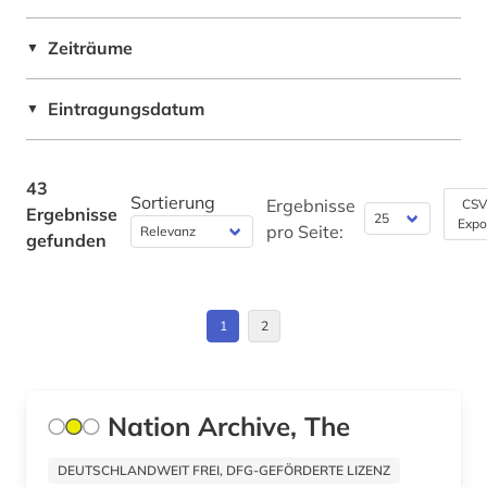
palästina (1)
Zeiträume
▼
paris (1)
Eintragungsdatum
▼
politik (8)
politische presse (2)
43
Sortierung
primärquelle (1)
Ergebnisse
CSV
Ergebnisse
Expo
pro Seite:
gefunden
primärquellen (1)
quelle (1)
1
2
russland (1)
schwarze (2)
Nation Archive, The
schwarze lyrik (1)
seemann (1)
DEUTSCHLANDWEIT FREI, DFG-GEFÖRDERTE LIZENZ