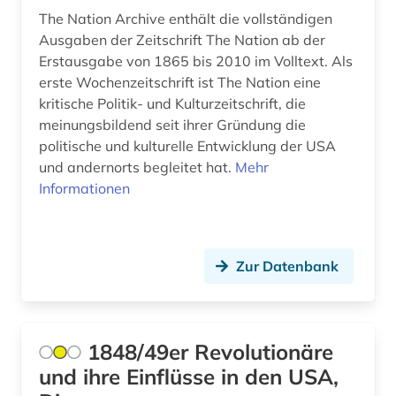
The Nation Archive enthält die vollständigen
sklavenhandel (1)
Ausgaben der Zeitschrift The Nation ab der
sklaverei (3)
Erstausgabe von 1865 bis 2010 im Volltext. Als
erste Wochenzeitschrift ist The Nation eine
sprachgeografie (1)
kritische Politik- und Kulturzeitschrift, die
meinungsbildend seit ihrer Gründung die
sprachvariante (1)
politische und kulturelle Entwicklung der USA
und andernorts begleitet hat.
Mehr
theater (1)
Informationen
umwelt (1)
umweltgeschichte (1)
Zur Datenbank
ureinwohner (1)
usa (16)
1848/49er Revolutionäre
vietnamkrieg (1)
und ihre Einflüsse in den USA,
walfang (2)