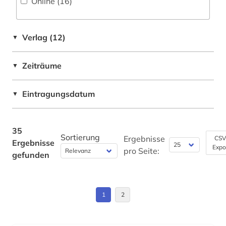
Online (16
)
südasien (1)
technik (1)
Verlag (12)
▼
theologie (2)
thesaurus (4)
Zeiträume
▼
vasenmalerei (1)
Eintragungsdatum
▼
vor- und frühgeschichte (1)
vordere orient (1)
35
Sortierung
Ergebnisse
CSV
Ergebnisse
wirtschaftswissenschaften (2)
Expo
pro Seite:
gefunden
wörterbuch (3)
zeitschrift (2)
1
2
zentralasien (1)