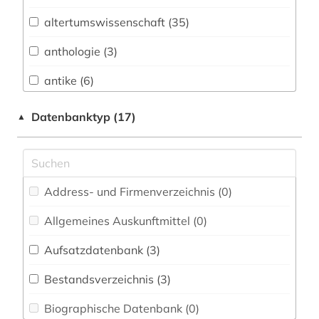
Biologie, Biotechnologie (0)
altertumswissenschaft (35)
Buch- und Bibliothekswesen,
Informationswissenschaft (0)
anthologie (3)
Chemie und Pharmazie (0)
antike (6)
Elektrotechnik, Elektronik, Nachrichtentechnik
archäologie (3)
Datenbanktyp (17)
▲
(0)
aristoteles (1)
Energietechnik (0)
belletristik (1)
Ethnologie (0)
Address- und Firmenverzeichnis (0
)
bibliografie (2)
Europäisches Dokumentationszentrum (EDZ)
(0)
Allgemeines Auskunftmittel (0
)
byzantinisches reich (1)
Fachinformationsdienst Benelux / Low
Aufsatzdatenbank (3
)
byzantinistik (3)
Countries Studies (0)
Bestandsverzeichnis (3
)
byzanz (1)
Geographie (0)
Biographische Datenbank (0
)
elektronische medien (1)