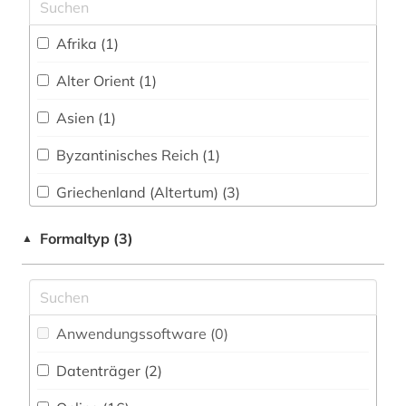
ostasien (1)
Wirtschaftswissenschaften (1)
papyrologie (1)
Afrika (1)
Wissenschaftskunde, Forschung, Hochschul-,
Museumswesen (1)
patristik (1)
Alter Orient (1)
philologie (1)
Asien (1)
politikwissenschaft (1)
Byzantinisches Reich (1)
provinzialrömische archäologie (1)
Griechenland (Altertum) (3)
quelle (4)
Japan (1)
Formaltyp (3)
▲
religionswissenschaft (1)
Roemisches Reich (2)
rezension (1)
Anwendungssoftware (0
)
römisches reich (1)
Datenträger (2
)
steinschneidekunst (1)