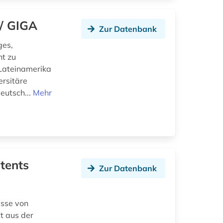
/ GIGA
Zur Datenbank
ges,
ht zu
, Lateinamerika
ersitäre
eutsch...
Mehr
tents
Zur Datenbank
isse von
tt aus der