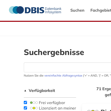
Suchen
Fachgebie
Suchergebnisse
Nutzen Sie die
vereinfachte Abfragesyntax
('+' = AND, '|' = OR,
71 Erge
Verfügbarkeit
▲
ge
Frei verfügbar
Lizenziert an meiner