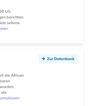
280 US-
gen berichten.
ele seltene
ionen
Zur Datenbank
t die African
gbaren
 wurden,
 als
formationen