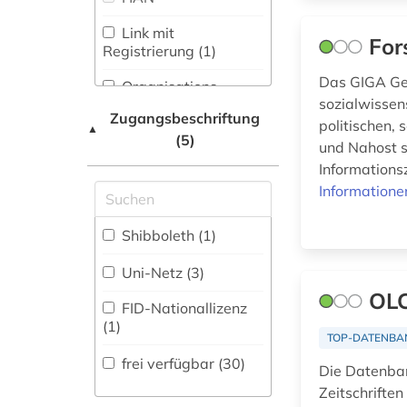
Medizin (3)
islamstudien (1)
Link mit
For
Militärwissenschaft
Registrierung (1)
firma (1)
(0)
Das GIGA Ger
Organisations-
flucht (1)
Musikwissenschaft
sozialwissens
Netzwerk / VPN (1)
(0)
Zugangsbeschriftung
politischen, 
forschungsdaten (2)
▲
(5)
Shibboleth (1)
und Nahost s
Natur- und
frankreich (1)
Umweltschutz (0)
Informations
Zugriff vor Ort
Informatione
frau (1)
Pädagogik (1)
Shibboleth (1)
frauenforschung (1)
Philosophie (1)
Uni-Netz (3)
Physik (0)
geisteswissenschaften
OLC
FID-Nationallizenz
(1)
Politologie (10)
(1)
TOP-DATENBA
genderforschung (1)
Psychologie (0)
frei verfügbar (30)
Die Datenban
geschichte (20)
Rechtswissenschaft
Zeitschrifte