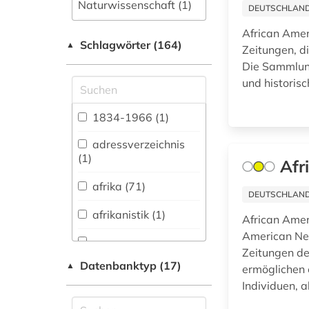
Naturwissenschaft (1)
DEUTSCHLANDW
Allgemeine und
African Amer
Schlagwörter (164)
fachübergreifende
▲
Zeitungen, d
Datenbanken (19)
Die Sammlung
und historis
Allgemeine und
vergleichende Sprach-
und
1834-1966 (1)
Literaturwissenschaft.
Indogermanistik.
adressverzeichnis
Außereuropäische
(1)
Afr
Sprachen und
Literaturen (7)
afrika (71)
DEUTSCHLANDW
Anglistik.
afrikanistik (1)
African Amer
Amerikanistik (6)
American New
Archäologie (0)
Zeitungen de
afrikawissenschaften
Datenbanktyp (17)
▲
(1)
ermöglichen 
Architektur,
Individuen, 
Bauingenieur- und
Vermessungswesen (0)