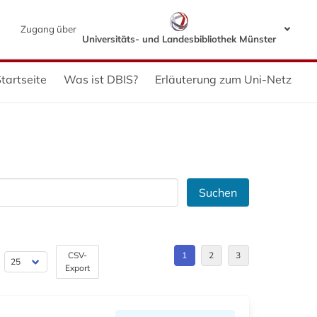
Zugang über
Universitäts- und Landesbibliothek Münster
tartseite
Was ist DBIS?
Erläuterung zum Uni-Netz
Suchen
CSV-
1
2
3
Export