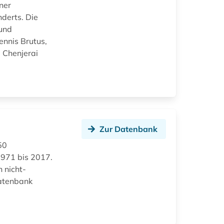
ner
derts. Die
 und
ennis Brutus,
 Chenjerai
Zur Datenbank
50
 1971 bis 2017.
 nicht-
Datenbank