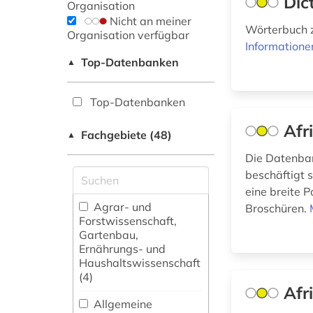
Dic
Organisation
Nicht an meiner
Wörterbuch z
Organisation verfügbar
Informatione
Top-Datenbanken
▲
Top-Datenbanken
Afr
Fachgebiete (48)
▲
Die Datenbank
beschäftigt s
eine breite P
Agrar- und
Broschüren.
Forstwissenschaft,
Gartenbau,
Ernährungs- und
Haushaltswissenschaft
(4)
Afr
Allgemeine