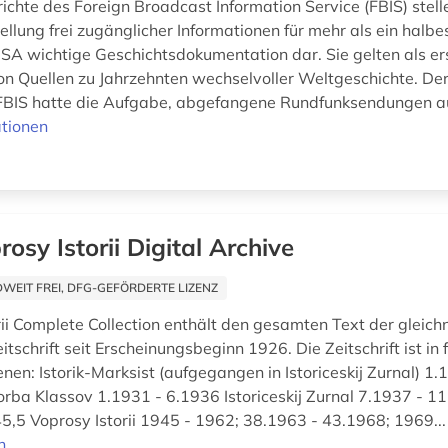
ichte des Foreign Broadcast Information Service (FBIS) stell
lung frei zugänglicher Informationen für mehr als ein halbe
 USA wichtige Geschichtsdokumentation dar. Sie gelten als e
 Quellen zu Jahrzehnten wechselvoller Weltgeschichte. De
BIS hatte die Aufgabe, abgefangene Rundfunksendungen au
tionen
rosy Istorii Digital Archive
EIT FREI, DFG-GEFÖRDERTE LIZENZ
rii Complete Collection enthält den gesamten Text der gleic
itschrift seit Erscheinungsbeginn 1926. Die Zeitschrift ist in
enen: Istorik-Marksist (aufgegangen in Istoriceskij Zurnal) 1.
rba Klassov 1.1931 - 6.1936 Istoriceskij Zurnal 7.1937 - 11
5,5 Voprosy Istorii 1945 - 1962; 38.1963 - 43.1968; 1969..
n