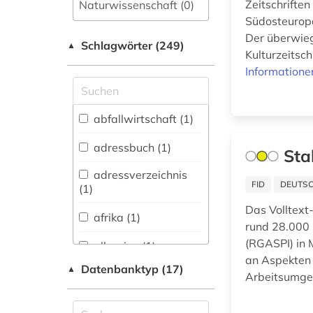
Zeitschrifte
Naturwissenschaft (0)
Südosteuropa
Allgemeine und
Der überwieg
Schlagwörter (249)
fachübergreifende
▲
Kulturzeitsch
Datenbanken (37)
Informatione
Allgemeine und
vergleichende Sprach-
und
abfallwirtschaft (1)
Literaturwissenschaft.
Indogermanistik.
adressbuch (1)
Sta
Außereuropäische
Sprachen und
adressverzeichnis
Literaturen (1)
FID
DEUTSC
(1)
Das Volltext-
Anglistik.
afrika (1)
Amerikanistik (0)
rund 28.000 
(RGASPI) in 
albanien (1)
Archäologie (2)
an Aspekten 
Datenbanktyp (17)
▲
arabische staaten
Arbeitsumgeb
Architektur,
(1)
Bauingenieur- und
Vermessungswesen (0)