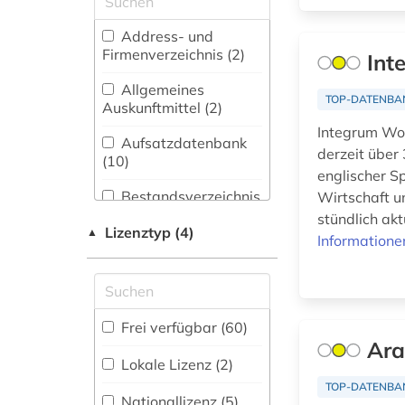
arabistik (1)
Biologie,
Address- und
archiv (3)
Biotechnologie (0)
Firmenverzeichnis (2
)
Int
archäologie (2)
Buch- und
Allgemeines
TOP-DATENBA
Bibliothekswesen,
Auskunftmittel (2
)
asyl (1)
Informationswissenschaft
Integrum Wor
(0)
Aufsatzdatenbank
asylverfahren (1)
derzeit über
(10
)
Chemie und
englischer S
atlas (1)
Pharmazie (0)
Bestandsverzeichnis
Wirtschaft u
(13
)
stündlich akt
augenzeugenbericht
Elektrotechnik,
Lizenztyp (4)
▲
Informatione
(1)
Elektronik,
Biographische
Nachrichtentechnik (1)
Datenbank (7
)
bakunin (1)
Energietechnik (1)
baltikum (1)
Buchhandelsverzeichnis
Frei verfügbar (60)
Ethnologie (5)
(0
)
Ara
bayerische
Lokale Lizenz (2)
staatsbibliothek (2)
Europäisches
Disziplinäre
TOP-DATENBA
Dokumentationszentrum
Forschungsdatenrepositorien
Nationallizenz (5)