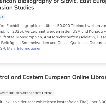
rican Bibliography of Slavic, East Eur
sian Studies
NK
inäre Fachbibliographie mit über 150.000 Titelnachweisen zur
tand: Juli 2025). Verzeichnet werden in den USA und Kanada v
naufsätze, Monographien, Amtsdruckschriften (selektiv), Disse
 Beiträge in Sammelwerken und Online-Quellen zu Osteurop
SSR.
Mehr Informationen
tral and Eastern European Online Libra
EIT FREI, DFG-GEFÖRDERTE LIZENZ
 (inklusive der sehr zahlreichen kostenfreien Titel) über 3.0