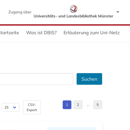
Zugang über
Universitäts- und Landesbibliothek Münster
tartseite
Was ist DBIS?
Erläuterung zum Uni-Netz
Suchen
CSV-
1
2
…
5
Export