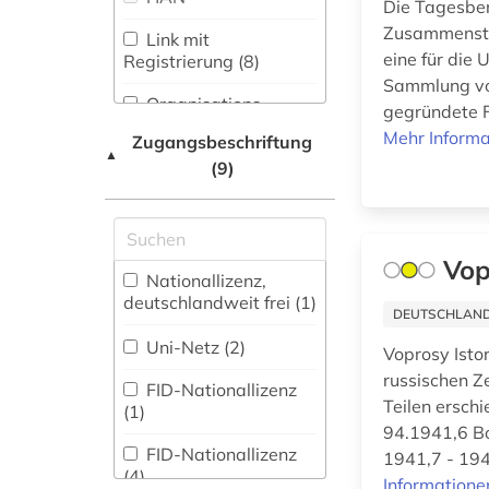
Die Tagesber
Medizin (0)
Zusammenstel
elektronische
Link mit
Militärwissenschaft
zeitschrift (3)
eine für die
Registrierung (8)
(0)
Sammlung von
elektronisches buch
Organisations-
gegründete F
Musikwissenschaft
(1)
Netzwerk / VPN (1)
Mehr Informa
(0)
Zugangsbeschriftung
▲
emissionen (1)
(9)
Shibboleth
Natur- und
Umweltschutz (0)
enzyklopädie (2)
Zugriff vor Ort
Pädagogik (0)
estland (3)
Vop
Nationallizenz,
Philosophie (1)
estnisch (1)
deutschlandweit frei (1)
DEUTSCHLANDW
Physik (0)
eurasien (1)
Uni-Netz (2)
Voprosy Isto
russischen Ze
Politologie (22)
europa (4)
FID-Nationallizenz
Teilen erschi
(1)
Psychologie (0)
94.1941,6 Bo
exil (1)
FID-Nationallizenz
1941,7 - 194
Rechtswissenschaft
(4)
feldpost (1)
Informatione