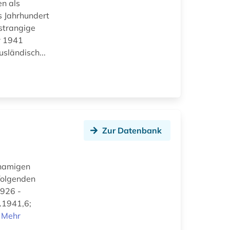
en als
s Jahrhundert
rstrangige
r 1941
sländisch...
Zur Datenbank
hnamigen
 folgenden
1926 -
.1941,6;
.
Mehr