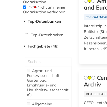
Ame
Organisation
and Eura
Nicht an meiner
Organisation verfügbar
TOP-DATENBA
Top-Datenbanken
▲
Interdiszipl
Baltistik (S
Top-Datenbanken
Zeitschrifte
Rezensionen,
Fachgebiete (48)
▲
früheren Ud
Agrar- und
Forstwissenschaft,
Cen
Gartenbau,
Archiv
Ernährungs- und
Haushaltswissenschaft
(0)
DEUTSCHLANDW
CEEOL enthält
Allgemeine