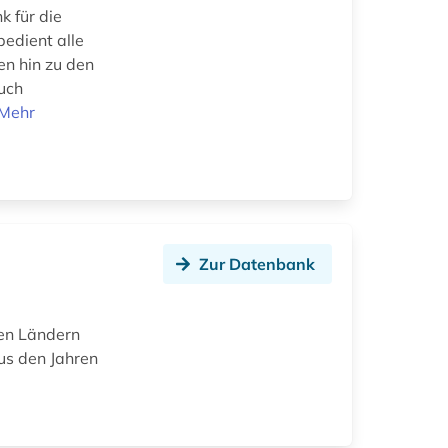
k für die
bedient alle
en hin zu den
uch
Mehr
Zur Datenbank
en Ländern
us den Jahren