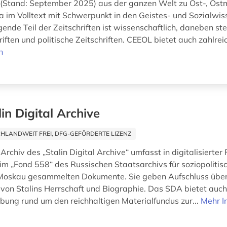
n (Stand: September 2025) aus der ganzen Welt zu Ost-, Ostm
 im Volltext mit Schwerpunkt in den Geistes- und Sozialwis
ende Teil der Zeitschriften ist wissenschaftlich, daneben st
riften und politische Zeitschriften. CEEOL bietet auch zahlreic
n
lin Digital Archive
HLANDWEIT FREI, DFG-GEFÖRDERTE LIZENZ
Archiv des „Stalin Digital Archive“ umfasst in digitalisierter 
im „Fond 558“ des Russischen Staatsarchivs für soziopolitis
Moskau gesammelten Dokumente. Sie geben Aufschluss über 
von Stalins Herrschaft und Biographie. Das SDA bietet auch
ung rund um den reichhaltigen Materialfundus zur...
Mehr I