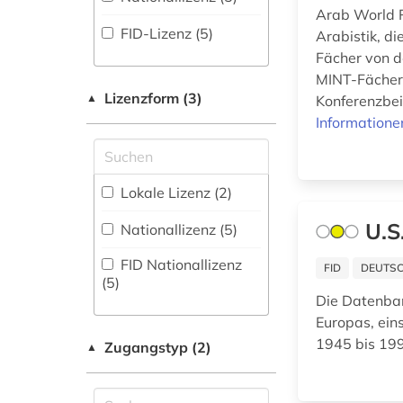
bestandserhaltung
(EDZ) (0)
(1
)
Arab World R
(1)
FID-Lizenz (5)
Arabistik, di
Disziplinäre
bevölkerung (2)
Fachinformationsdienst
Fächer von d
Repositorien (0
)
Benelux / Low
MINT-Fächern
bibliografie (9)
Countries Studies (0)
Fachbibliographie
Lizenzform (3)
▲
Konferenzbeit
(18
)
Informatione
bibliographie (11)
Geographie (5)
Faktendatenbank (5
)
Geowissenschaften
bildstock (1)
(0)
National-,
Lokale Lizenz (2)
binnenvertriebener
Regionalbibliographie
(1)
Germanistik.
(23
)
U.S
Nationallizenz (5)
Niederlandistik.
Skandinavistik (2)
biographie (1)
Portal (12
)
FID Nationallizenz
FID
DEUTSC
(5)
bosnien und
Geschichte (43)
Sammlung Nicht-
Die Datenba
herzegowina (1)
Textueller-Materialien
Europas, ein
Geschichte der
(10
)
1945 bis 1995
Pädagogik und des
bulgarien (1)
Zugangstyp (2)
▲
Bildungswesens (0)
Volltextdatenbank
(41
chemische industrie
)
(1)