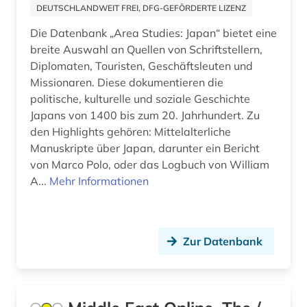
Russland, Sowjetunion (2)
DEUTSCHLANDWEIT FREI, DFG-GEFÖRDERTE LIZENZ
Saarland (1)
Die Datenbank „Area Studies: Japan“ bietet eine
breite Auswahl an Quellen von Schriftstellern,
Schweden (1)
Diplomaten, Touristen, Geschäftsleuten und
Missionaren. Diese dokumentieren die
Schweiz (1)
politische, kulturelle und soziale Geschichte
Spanien (1)
Japans von 1400 bis zum 20. Jahrhundert. Zu
den Highlights gehören: Mittelalterliche
Suedasien (2)
Manuskripte über Japan, darunter ein Bericht
von Marco Polo, oder das Logbuch von William
Suedostasien (2)
A...
Mehr Informationen
USA (4)
Zur Datenbank