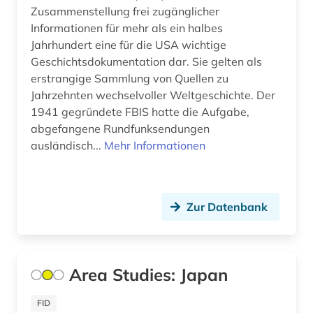
Zusammenstellung frei zugänglicher
Osmanisches Reich (1)
Informationen für mehr als ein halbes
Jahrhundert eine für die USA wichtige
Ostasien (4)
Geschichtsdokumentation dar. Sie gelten als
erstrangige Sammlung von Quellen zu
Osteuropa (3)
Jahrzehnten wechselvoller Weltgeschichte. Der
1941 gegründete FBIS hatte die Aufgabe,
Ostmitteleuropa (1)
abgefangene Rundfunksendungen
Palaestina (1)
ausländisch...
Mehr Informationen
Polen (2)
Portugal (2)
Zur Datenbank
Rheinland-Pfalz (1)
Roemisches Reich (1)
Area Studies: Japan
Rumänien (1)
FID