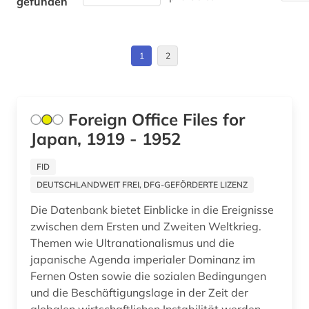
gefunden
zeitung (3)
Italien (3)
zentralasien (1)
Jugoslawien (1)
1
2
übersetzung (1)
Kanada (2)
Korea (5)
Foreign Office Files for
Japan, 1919 - 1952
Kroatien (1)
Lettland (1)
FID
DEUTSCHLANDWEIT FREI, DFG-GEFÖRDERTE LIZENZ
Liechtenstein (1)
Die Datenbank bietet Einblicke in die Ereignisse
Litauen (1)
zwischen dem Ersten und Zweiten Weltkrieg.
Themen wie Ultranationalismus und die
Luxemburg (1)
japanische Agenda imperialer Dominanz im
Fernen Osten sowie die sozialen Bedingungen
Makedonien (1)
und die Beschäftigungslage in der Zeit der
Malta (2)