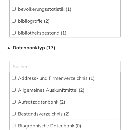
Biologie, Biotechnologie (0)
bevölkerungsstatistik (1)
Buch- und Bibliothekswesen,
Informationswissenschaft (1)
bibliografie (2)
Chemie und Pharmazie (0)
bibliotheksbestand (1)
Elektrotechnik, Elektronik, Nachrichtentechnik
buddhismus (1)
Datenbanktyp (17)
▲
(0)
china (1)
Energietechnik (0)
deutsch (1)
Ethnologie (4)
Address- und Firmenverzeichnis (1
)
digitalisat (1)
Europäisches Dokumentationszentrum (EDZ)
(0)
Allgemeines Auskunftmittel (2
)
elektronisches buch (2)
Fachinformationsdienst Benelux / Low
Aufsatzdatenbank (2
)
fid asien (4)
Countries Studies (0)
Bestandsverzeichnis (2
)
geisteswissenschaften (2)
Geographie (1)
Biographische Datenbank (0
)
geschichte (6)