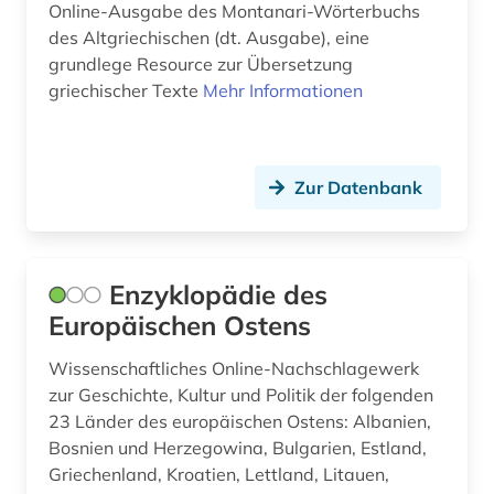
Online-Ausgabe des Montanari-Wörterbuchs
des Altgriechischen (dt. Ausgabe), eine
GUS (1)
grundlege Resource zur Übersetzung
Gibraltar (1)
griechischer Texte
Mehr Informationen
Großbritannien (3)
Hessen (1)
Zur Datenbank
Irland (2)
Italien (3)
Enzyklopädie des
Japan (1)
Europäischen Ostens
Jugoslawien (2)
Wissenschaftliches Online-Nachschlagewerk
zur Geschichte, Kultur und Politik der folgenden
Korea (1)
23 Länder des europäischen Ostens: Albanien,
Bosnien und Herzegowina, Bulgarien, Estland,
Kroatien (2)
Griechenland, Kroatien, Lettland, Litauen,
Lettland (2)