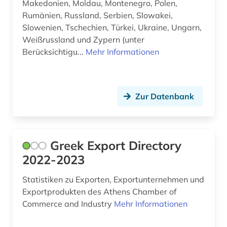
Makedonien, Moldau, Montenegro, Polen,
Rumänien, Russland, Serbien, Slowakei,
Litauen (2)
Slowenien, Tschechien, Türkei, Ukraine, Ungarn,
Weißrussland und Zypern (unter
Luxemburg (1)
Berücksichtigu...
Mehr Informationen
Makedonien (2)
Malta (2)
Zur Datenbank
Mittelamerika (1)
Moldawien (2)
Greek Export Directory
Monaco (1)
2022-2023
Montenegro (2)
Statistiken zu Exporten, Exportunternehmen und
Niederlande (3)
Exportprodukten des Athens Chamber of
Commerce and Industry
Mehr Informationen
Nordamerika (1)