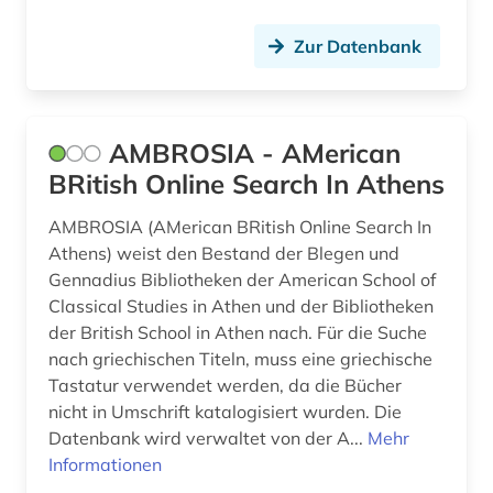
Norwegen (3)
Zur Datenbank
Oesterreich (2)
Osmanisches Reich (1)
Ostasien (1)
AMBROSIA - AMerican
BRitish Online Search In Athens
Osteuropa (3)
AMBROSIA (AMerican BRitish Online Search In
Ostmitteleuropa (2)
Athens) weist den Bestand der Blegen und
Polen (3)
Gennadius Bibliotheken der American School of
Classical Studies in Athen und der Bibliotheken
Portugal (3)
der British School in Athen nach. Für die Suche
nach griechischen Titeln, muss eine griechische
Rumänien (3)
Tastatur verwendet werden, da die Bücher
Russland, Sowjetunion (4)
nicht in Umschrift katalogisiert wurden. Die
Datenbank wird verwaltet von der A...
Mehr
Sachsen (1)
Informationen