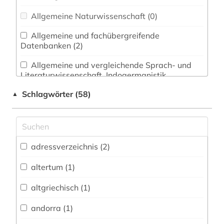
Allgemeine Naturwissenschaft (0)
Allgemeine und fachübergreifende
Datenbanken (2)
Allgemeine und vergleichende Sprach- und
Literaturwissenschaft. Indogermanistik.
Außereuropäische Sprachen und Literaturen (2)
Schlagwörter (58)
▲
Anglistik. Amerikanistik (0)
Archäologie (0)
Architektur, Bauingenieur- und
adressverzeichnis (2)
Vermessungswesen (0)
altertum (1)
Biologie, Biotechnologie (0)
altgriechisch (1)
Buch- und Bibliothekswesen,
Informationswissenschaft (0)
andorra (1)