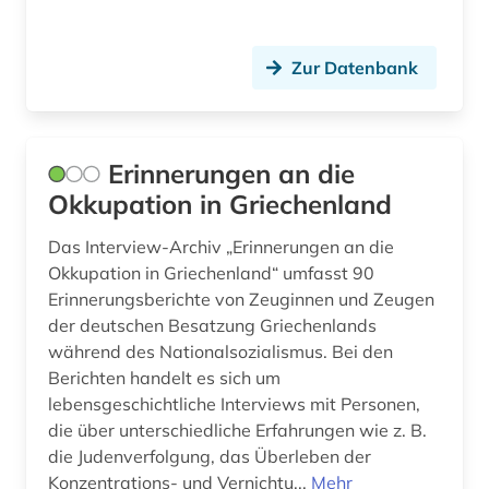
Schweden (2)
Schweiz (2)
Zur Datenbank
Serbien (2)
Slowakei (3)
Erinnerungen an die
Slowenien (2)
Okkupation in Griechenland
Spanien (3)
Das Interview-Archiv „Erinnerungen an die
Okkupation in Griechenland“ umfasst 90
Suedosteuropa (2)
Erinnerungsberichte von Zeuginnen und Zeugen
Tschechische Republik (2)
der deutschen Besatzung Griechenlands
während des Nationalsozialismus. Bei den
USA (3)
Berichten handelt es sich um
lebensgeschichtliche Interviews mit Personen,
Ukraine (2)
die über unterschiedliche Erfahrungen wie z. B.
Ungarn (2)
die Judenverfolgung, das Überleben der
Konzentrations- und Vernichtu...
Mehr