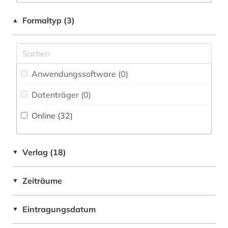
judentum (2)
Australien, Ozeanien (4)
Formaltyp (3)
▲
kalter krieg (1)
Belgien (1)
kolonialismus (1)
Daenemark (1)
kommunismus (2)
Anwendungssoftware (0
)
Deutschland (3)
konferenzschrift (1)
Datenträger (0
)
Deutschland (DDR) (1)
korea (1)
Online (32
)
Europa (2)
kultur (1)
Finnland (1)
kunsthandel (1)
Verlag (18)
▼
Frankreich (2)
kunsthandwerk (1)
Zeiträume
▼
Griechenland (1)
linguistik (2)
Großbritannien (3)
Eintragungsdatum
▼
literatur (3)
Irland (1)