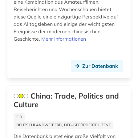
eine Kombination aus Amateurfilmen,
naturwissenschaften (2)
Reiseberichten und Wochenschauen bietet
Oesterreich (2)
norm (1)
diese Quelle eine einzigartige Perspektive auf
Osmanisches Reich (1)
das Alltagsleben und einige der wichtigsten
online-publikation (1)
Ereignisse der modernen chinesischen
Ostasien (10)
Geschichte.
Mehr Informationen
ostasien (6)
Osteuropa (3)
pazifikraum (1)
Palaestina (1)
Zur Datenbank
peking (3)
Polen (1)
pharmazie (1)
Portugal (1)
philosophie (2)
China: Trade, Politics and
Russland, Sowjetunion (2)
Culture
politik (10)
Schweden (1)
politikwissenschaften (1)
FID
Schweiz (1)
DEUTSCHLANDWEIT FREI, DFG-GEFÖRDERTE LIZENZ
politische geografie (1)
Die Datenbank bietet eine große Vielfalt von
Spanien (1)