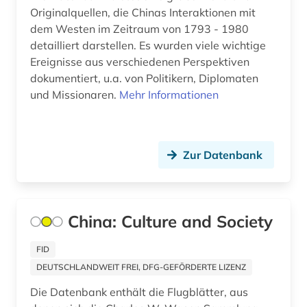
politische geographie (1)
Originalquellen, die Chinas Interaktionen mit
Suedasien (2)
dem Westen im Zeitraum von 1793 - 1980
preisdatenbank (1)
detailliert darstellen. Es wurden viele wichtige
Suedostasien (3)
Ereignisse aus verschiedenen Perspektiven
presse (1)
dokumentiert, u.a. von Politikern, Diplomaten
Suedosteuropa (1)
propaganda (1)
und Missionaren.
Mehr Informationen
Tuerkei (1)
pädagogik (1)
USA (5)
qing dynastie (1)
Zur Datenbank
qingdynastie (1)
quelle (3)
China: Culture and Society
recht (3)
FID
sammlung (1)
DEUTSCHLANDWEIT FREI, DFG-GEFÖRDERTE LIZENZ
schanghai (2)
Die Datenbank enthält die Flugblätter, aus