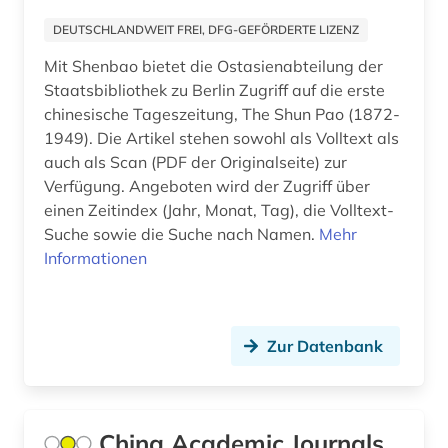
wirtschaftswissenschaften (1)
DEUTSCHLANDWEIT FREI, DFG-GEFÖRDERTE LIZENZ
wissenschaft (1)
Mit Shenbao bietet die Ostasienabteilung der
Staatsbibliothek zu Berlin Zugriff auf die erste
wörterbuch (4)
chinesische Tageszeitung, The Shun Pao (1872-
1949). Die Artikel stehen sowohl als Volltext als
zeichenwörterbuch (1)
auch als Scan (PDF der Originalseite) zur
Verfügung. Angeboten wird der Zugriff über
zeitschrift (5)
einen Zeitindex (Jahr, Monat, Tag), die Volltext-
zeitschriftenaufsatz (4)
Suche sowie die Suche nach Namen.
Mehr
Informationen
zeitung (6)
zentralasien (1)
Zur Datenbank
zionismus (2)
übersetzung (2)
China Academic Journals