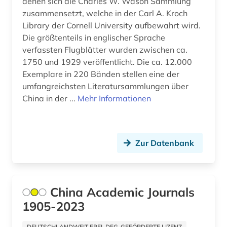
denen sich die Charles W. Wason Sammlung
seidenstraße (2)
zusammensetzt, welche in der Carl A. Kroch
Library der Cornell University aufbewahrt wird.
shanghai (6)
Die größtenteils in englischer Sprache
verfassten Flugblätter wurden zwischen ca.
sinologie (7)
1750 und 1929 veröffentlicht. Die ca. 12.000
sozialwissenschaften (5)
Exemplare in 220 Bänden stellen eine der
umfangreichsten Literatursammlungen über
statistik (1)
China in der ...
Mehr Informationen
sutra (1)
südasien (1)
Zur Datenbank
südostasien (1)
taiwan (4)
China Academic Journals
technik (2)
1905-2023
tibet (1)
DEUTSCHLANDWEIT FREI, DFG-GEFÖRDERTE LIZENZ