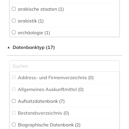
Biologie, Biotechnologie (0)
arabische staaten (1)
Buch- und Bibliothekswesen,
Informationswissenschaft (2)
arabistik (1)
Chemie und Pharmazie (0)
archäologie (1)
Elektrotechnik, Elektronik, Nachrichtentechnik
asien (2)
Datenbanktyp (17)
▲
(0)
auktion (1)
Energietechnik (1)
außenpolitik (2)
Ethnologie (16)
Address- und Firmenverzeichnis (0
)
bibliografie (1)
Europäisches Dokumentationszentrum (EDZ)
(0)
Allgemeines Auskunftmittel (0
)
bibliografie 1477-1939 (1)
Fachinformationsdienst Benelux / Low
Aufsatzdatenbank (7
)
biografie (2)
Countries Studies (0)
Bestandsverzeichnis (0
)
buchrolle (1)
Geographie (1)
Biographische Datenbank (2
)
chemie (2)