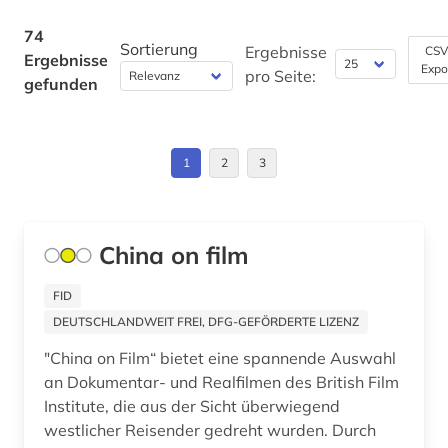
macao (1)
Israel (3)
74
Sortierung
mandschuren (1)
Ergebnisse
CSV
Ergebnisse
Expo
Italien (2)
pro Seite:
gefunden
marke (1)
Japan (5)
mathematik (1)
Kanada (1)
1
2
3
medienkonsum (1)
Korea (6)
medizin (3)
Makedonien (1)
China on film
militärwesen (1)
Malta (1)
mingdynastie (1)
FID
Mittelamerika (1)
DEUTSCHLANDWEIT FREI, DFG-GEFÖRDERTE LIZENZ
mogaogrotten (dunhuang) (2)
"China on Film“ bietet eine spannende Auswahl
Niederlande (2)
mongolen (1)
an Dokumentar- und Realfilmen des British Film
Nordamerika (1)
Institute, die aus der Sicht überwiegend
moslems (1)
westlicher Reisender gedreht wurden. Durch
Norwegen (1)