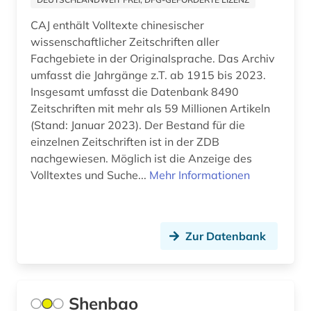
tibeter (1)
CAJ enthält Volltexte chinesischer
wissenschaftlicher Zeitschriften aller
tibetisch (1)
Fachgebiete in der Originalsprache. Das Archiv
tibetologie (1)
umfasst die Jahrgänge z.T. ab 1915 bis 2023.
Insgesamt umfasst die Datenbank 8490
turfan (1)
Zeitschriften mit mehr als 59 Millionen Artikeln
(Stand: Januar 2023). Der Bestand für die
usa (2)
einzelnen Zeitschriften ist in der ZDB
verbraucherverhalten (1)
nachgewiesen. Möglich ist die Anzeige des
Volltextes und Suche...
Mehr Informationen
virtuelle fachbibliothek (1)
volksrepublik china (1)
Zur Datenbank
wirtschaft (5)
wirtschaftspolitik (1)
wirtschaftsrecht (1)
Shenbao