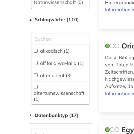
Naturwissenschaft (0)
Hintergrundin
Informatione
Allgemeine und
Schlagwörter (110)
fachübergreifende
▲
Datenbanken (3)
Allgemeine und
vergleichende Sprach-
Ori
und
akkadisch (1)
Literaturwissenschaft.
Diese Bibliog
Indogermanistik.
alf laila wa-laila (1)
vom Toten Me
Außereuropäische
Zeitschriften
Sprachen und
alter orient (3)
Nachgewiesen 
Literaturen (10)
Aufsätze, da
Anglistik.
altertumswissenschaft
Informatione
Amerikanistik (0)
(1)
Archäologie (14)
altes testament (1)
Datenbanktyp (17)
▲
Architektur,
altes ägypten (1)
Bauingenieur- und
Egy
Vermessungswesen (0)