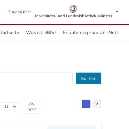
Zugang über
Universitäts- und Landesbibliothek Münster
tartseite
Was ist DBIS?
Erläuterung zum Uni-Netz
Suchen
CSV-
1
2
Export