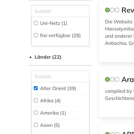
Medizin (2)
Zugriff vor Ort
forschung (1)
Rev
Militärwissenschaft
frankreich (1)
(0)
Die Website 
Uni-Netz (1)
Hiersolymita
Musikwissenschaft
frei verfügbar (28)
und anderer 
geisteswissenschaften
(1)
(2)
Antiochia, G
Natur- und
geschichte (3)
Umweltschutz (0)
Länder (22)
▲
geschichte 3350
Pädagogik (2)
v.chr.-400 v.chr. (1)
Ara
Philosophie (1)
griechenland (1)
Alter Orient (39)
compiled by 
Physik (0)
griechisch (1)
Geschichten
Afrika (4)
Politologie (2)
handschrift (1)
Amerika (1)
Psychologie (0)
handschriften (1)
Asien (5)
Rechtswissenschaft