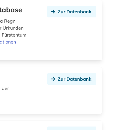
atabase
Zur Datenbank
ta Regni
er Urkunden
, Fürstentum
ationen
Zur Datenbank
u der