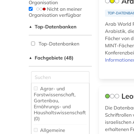
Ara
Organisation
Nicht an meiner
TOP-DATENBA
Organisation verfügbar
Arab World R
Top-Datenbanken
▲
Arabistik, di
Fächer von d
Top-Datenbanken
MINT-Fächern
Konferenzbeit
Fachgebiete (48)
▲
Informatione
Agrar- und
Forstwissenschaft,
Leo
Gartenbau,
Ernährungs- und
Die Datenban
Haushaltswissenschaft
Schriftrolle
(0)
israelischen
erhaltenen F
Allgemeine