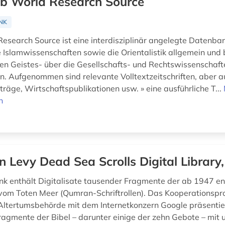
b World Research Source
NK
esearch Source ist eine interdisziplinär angelegte Datenban
e Islamwissenschaften sowie die Orientalistik allgemein und 
en Geistes- über die Gesellschafts- und Rechtswissenschaft
. Aufgenommen sind relevante Volltextzeitschriften, aber a
räge, Wirtschaftspublikationen usw. » eine ausführliche T...
n
n Levy Dead Sea Scrolls Digital Library
k enthält Digitalisate tausender Fragmente der ab 1947 e
n vom Toten Meer (Qumran-Schriftrollen). Das Kooperationspro
 Altertumsbehörde mit dem Internetkonzern Google präsentier
ragmente der Bibel – darunter einige der zehn Gebote – mit