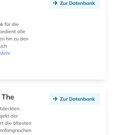
Zur Datenbank
k für die
bedient alle
en hin zu den
uch
Mehr
, The
Zur Datenbank
ntdeckten
jekt der
t die ältesten
 umfangreichen