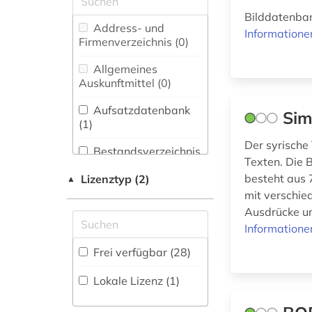
altkanaanäisch (1)
Bilddatenban
Biologie,
Address- und
altpersisch (1)
Informatione
Biotechnologie (0)
Firmenverzeichnis (0
)
anthologie (1)
Buch- und
Allgemeines
Bibliothekswesen,
Auskunftmittel (0
)
antike (1)
Informationswissenschaft
(2)
Aufsatzdatenbank
Sim
arabisch (2)
(1
)
Chemie und
Der syrische
arabische staaten
Pharmazie (0)
Bestandsverzeichnis
(2)
Texten. Die 
(4
)
Elektrotechnik,
besteht aus 
Lizenztyp (2)
▲
arabistik (3)
Elektronik,
Biographische
mit verschie
Nachrichtentechnik (0)
Datenbank (0
)
Ausdrücke un
archäologie (2)
Informatione
Energietechnik (0)
assyriologie (2)
Buchhandelsverzeichnis
Frei verfügbar (28)
Ethnologie (5)
(0
)
assyrisch (1)
Lokale Lizenz (1)
Europäisches
Disziplinäre
Dokumentationszentrum
Forschungsdatenrepositorien
autor (1)