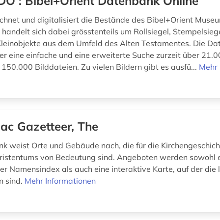
O : Bibel+Orient Datenbank Online
hnet und digitalisiert die Bestände des Bibel+Orient Muse
 handelt sich dabei grösstenteils um Rollsiegel, Stempelsieg
leinobjekte aus dem Umfeld des Alten Testamentes. Die D
ber eine einfache und eine erweiterte Suche zurzeit über 21.
150.000 Bilddateien. Zu vielen Bildern gibt es ausfü...
Mehr 
iac Gazetteer, The
k weist Orte und Gebäude nach, die für die Kirchengeschich
ristentums von Bedeutung sind. Angeboten werden sowohl 
er Namensindex als auch eine interaktive Karte, auf der die 
n sind.
Mehr Informationen