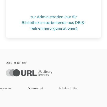
zur Administration (nur für
Bibliotheksmitarbeitende aus DBIS-
Teilnehmerorganisationen)
DBIS ist Teil der
Impressum
Datenschutz
Administration