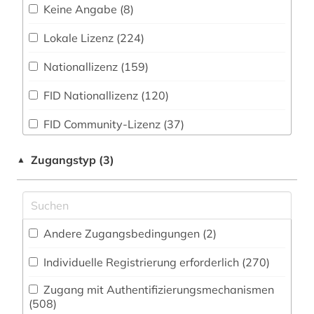
Zeitung (181
)
Keine Angabe (8)
1941-1945 (1)
Medizin (407)
Zeitungs-, Zeitschriftenbibliographie (23
)
Lokale Lizenz (224)
1948-1980 (1)
Militärwissenschaft (12)
Nationallizenz (159)
1948-1992 (1)
Musikwissenschaft (201)
FID Nationallizenz (120)
1963-1965 (2)
Natur- und Umweltschutz (92)
FID Community-Lizenz (37)
1968 (1)
Pädagogik (222)
FID Campuslizenz (1)
Zugangstyp (3)
▲
20. jahrhundert (4)
Philosophie (291)
ZB MED (4)
20.jahrhundert (1)
Physik (130)
2003> (1)
Politologie (639)
Andere Zugangsbedingungen (2)
a-prima-vista-singen (1)
Psychologie (172)
Individuelle Registrierung erforderlich (270)
a-prima-vista-spiel (1)
Rechtswissenschaft (1192)
Zugang mit Authentifizierungsmechanismen
(508)
aacr (1)