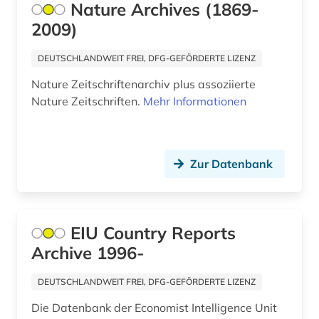
Nature Archives (1869-
alte geschichte (4)
2009)
altenglisch (1)
DEUTSCHLANDWEIT FREI, DFG-GEFÖRDERTE LIZENZ
altenheim (1)
Nature Zeitschriftenarchiv plus assoziierte
Nature Zeitschriften.
Mehr Informationen
altenmedizin (1)
altenpflege (3)
alter (1)
Zur Datenbank
alter druck (1)
alter orient (1)
EIU Country Reports
Archive 1996-
alternativbewegung (1)
alternative (2)
DEUTSCHLANDWEIT FREI, DFG-GEFÖRDERTE LIZENZ
Die Datenbank der Economist Intelligence Unit
alternativmedizin (1)