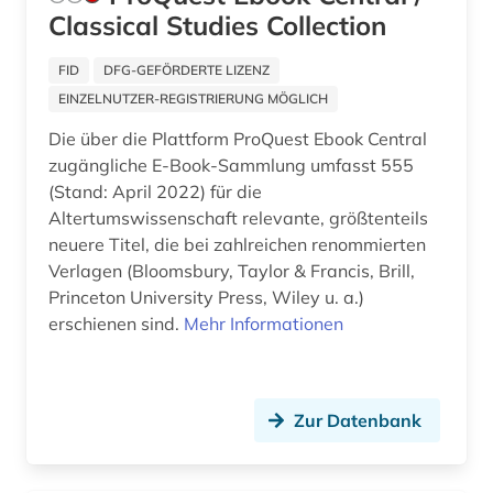
Classical Studies Collection
alttürkisch (1)
FID
DFG-GEFÖRDERTE LIZENZ
aluminium (5)
EINZELNUTZER-REGISTRIERUNG MÖGLICH
aluminiumlegierung (3)
Die über die Plattform ProQuest Ebook Central
zugängliche E-Book-Sammlung umfasst 555
american anthropological association (1)
(Stand: April 2022) für die
american indian movement (1)
Altertumswissenschaft relevante, größtenteils
neuere Titel, die bei zahlreichen renommierten
amerika (31)
Verlagen (Bloomsbury, Taylor & Francis, Brill,
Princeton University Press, Wiley u. a.)
amerika + schwarze (1)
erschienen sind.
Mehr Informationen
amerika unabhängigkeitskrieg (1)
amerikanische geschichte (1)
Zur Datenbank
amerikanische literatur (2)
amerikanische sprachen (1)