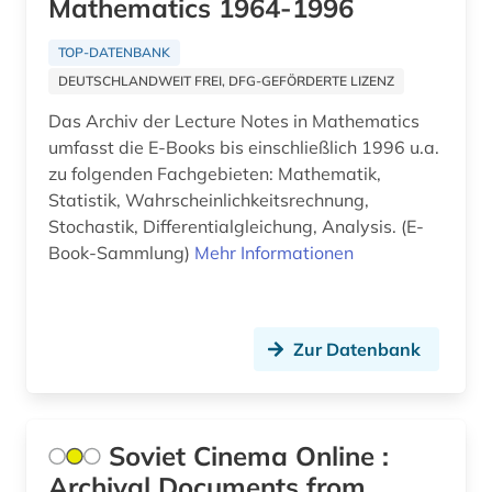
albert (1879-1955) (1)
Mathematics 1964-1996
Suedamerika (58)
alberto caeiro (1)
TOP-DATENBANK
Suedasien (11)
DEUTSCHLANDWEIT FREI, DFG-GEFÖRDERTE LIZENZ
albertus, magnus, heiliger | katholischer
Suedostasien (12)
theologe; bischof; philosoph; alchemist;
Das Archiv der Lecture Notes in Mathematics
naturwissenschaftler; heiliger (1)
Suedosteuropa (21)
umfasst die E-Books bis einschließlich 1996 u.a.
zu folgenden Fachgebieten: Mathematik,
albrecht (2)
Thueringen (9)
Statistik, Wahrscheinlichkeitsrechnung,
albrecht <mainz (1)
Stochastik, Differentialgleichung, Analysis. (E-
Tschechische Republik (10)
Book-Sammlung)
Mehr Informationen
aleksandr a. (1)
Tuerkei (11)
aleksandr n. (1)
USA (179)
Zur Datenbank
alexander von humboldt (2)
Ukraine (25)
alexandr s. (1)
Unbekannt (1)
alf laila wa-laila (1)
Soviet Cinema Online :
Ungarn (15)
Archival Documents from