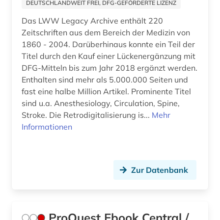
DEUTSCHLANDWEIT FREI, DFG-GEFÖRDERTE LIZENZ
altgermanistik (2)
Das LWW Legacy Archive enthält 220
Zeitschriften aus dem Bereich der Medizin von
althochdeutsch (1)
1860 - 2004. Darüberhinaus konnte ein Teil der
altkanaanäisch (1)
Titel durch den Kauf einer Lückenergänzung mit
DFG-Mitteln bis zum Jahr 2018 ergänzt werden.
altlastensanierung (1)
Enthalten sind mehr als 5.000.000 Seiten und
fast eine halbe Million Artikel. Prominente Titel
altlastsanierung (3)
sind u.a. Anesthesiology, Circulation, Spine,
Stroke. Die Retrodigitalisierung is...
Mehr
altnordisch (2)
Informationen
altokzitanisch (1)
altorientalistik (1)
Zur Datenbank
altpersisch (1)
altschwedisch (1)
ProQuest Ebook Central /
altspanisch (1)