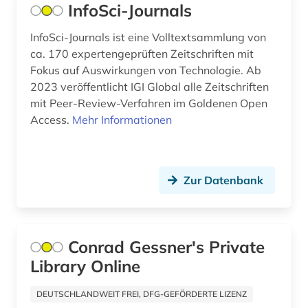
InfoSci-Journals
antikensammlung (1)
antikolonialismus (2)
InfoSci-Journals ist eine Volltextsammlung von
ca. 170 expertengeprüften Zeitschriften mit
antikörper (1)
Fokus auf Auswirkungen von Technologie. Ab
2023 veröffentlicht IGI Global alle Zeitschriften
antiquität (1)
mit Peer-Review-Verfahren im Goldenen Open
Access.
Mehr Informationen
antisemitismus (3)
antisemitismusforschung (1)
antitrustrecht (1)
Zur Datenbank
antrag (1)
antragsschrift (1)
Conrad Gessner's Private
anwalt (1)
Library Online
anzeiger (1)
DEUTSCHLANDWEIT FREI, DFG-GEFÖRDERTE LIZENZ