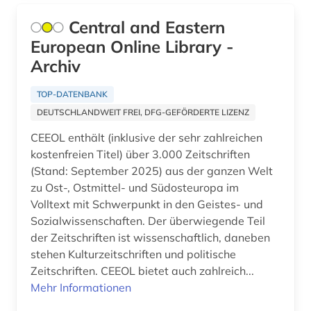
Osmanisches Reich (7)
Central and Eastern
agrarprodukt (1)
Ostasien (46)
European Online Library -
agrarrecht (2)
Osteuropa (41)
Archiv
agrarsektor (1)
Ostmitteleuropa (14)
TOP-DATENBANK
agrarsoziologie (1)
DEUTSCHLANDWEIT FREI, DFG-GEFÖRDERTE LIZENZ
Palaestina (8)
CEEOL enthält (inklusive der sehr zahlreichen
agrarwirtschaft (1)
Polen (21)
kostenfreien Titel) über 3.000 Zeitschriften
agrarwissenschaft (8)
(Stand: September 2025) aus der ganzen Welt
Portugal (16)
zu Ost-, Ostmittel- und Südosteuropa im
agrarwissenschaften (3)
Rheinland-Pfalz (11)
Volltext mit Schwerpunkt in den Geistes- und
Sozialwissenschaften. Der überwiegende Teil
ahnen (1)
Roemisches Reich (12)
der Zeitschriften ist wissenschaftlich, daneben
aids (1)
stehen Kulturzeitschriften und politische
Rumänien (6)
Zeitschriften. CEEOL bietet auch zahlreich...
akademie der bildenden künste (1)
Russland, Sowjetunion (109)
Mehr Informationen
akademie der künste (1)