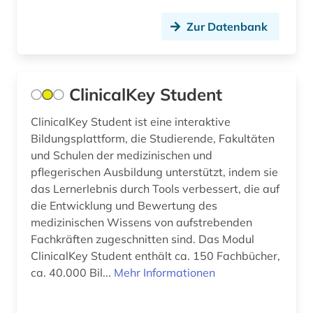
angewandte chemie (1)
Zur Datenbank
angewandte kinesiologie (1)
angewandte linguistik (1)
angewandte mathematik (1)
ClinicalKey Student
angewandte technologien (1)
ClinicalKey Student ist eine interaktive
Bildungsplattform, die Studierende, Fakultäten
angewandte wissenschaften (1)
und Schulen der medizinischen und
pflegerischen Ausbildung unterstützt, indem sie
anglikanische kirche der provinz uganda (1)
das Lernerlebnis durch Tools verbessert, die auf
anglistik (12)
die Entwicklung und Bewertung des
medizinischen Wissens von aufstrebenden
anglo-amerikanische beziehungen (1)
Fachkräften zugeschnitten sind. Das Modul
ClinicalKey Student enthält ca. 150 Fachbücher,
angloamerika (1)
ca. 40.000 Bil...
Mehr Informationen
angloamerikanischer kulturraum (1)