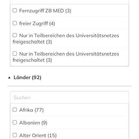
Fernzugriff ZB MED (3)
abfallverwertung (1)
freier Zugriff (4)
abgabenordnung (1)
Nur in Teilbereichen des Universitätsnetzes
abgabeordnung (1)
freigeschaltet (3)
abgasemission (1)
Nur in Teilbereichen des Universitätsnetzes
freigeschaltet (3)
abgeordnetenhaus (1)
personenbezogene Lizenz (FID) (35)
abgeordneter (4)
Länder (92)
▲
Zugriff innerhalb des Universitätsnetzes
abholzung (1)
freigeschaltet (225)
abkommen (1)
Direktzugriff für Institutionsangehörige (1)
Afrika (77)
abolitionismus (1)
FID-Account gebundener Zugang (1)
Albanien (9)
abraham (1)
FID-Lizenz (Community) (3)
Alter Orient (15)