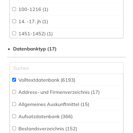
Biologie, Biotechnologie (330)
100-1216 (1)
Buch- und Bibliothekswesen,
14. -17. jh (1)
Informationswissenschaft (119)
1451-1452) (1)
Chemie und Pharmazie (260)
1525&gt (1)
Datenbanktyp (17)
▲
Elektrotechnik, Elektronik, Nachrichtentechnik
(110)
1535-1920 (1)
Energietechnik (116)
1600-1800 (1)
Ethnologie (184)
Volltextdatenbank (6193
)
1680-1648 (1)
Geographie (190)
Address- und Firmenverzeichnis (17
)
1706-1790 (1)
Geowissenschaften (120)
Allgemeines Auskunftmittel (15
)
1718-1876 (1)
Germanistik. Niederlandistik. Skandinavistik
Aufsatzdatenbank (366
)
18. jahrhundert (2)
(332)
Bestandsverzeichnis (152
)
1800-1900 (3)