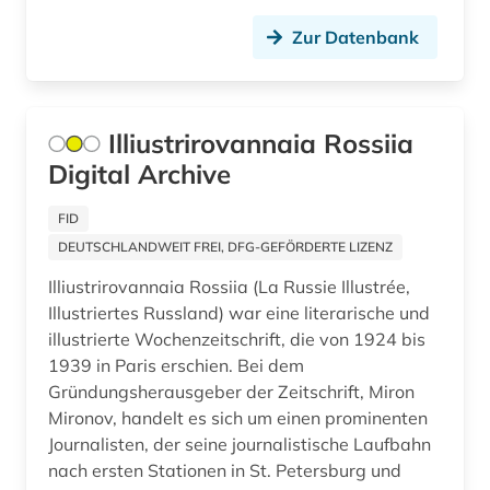
afghanistan (3)
Nationallizenz-Login für registrierte
Zur Datenbank
Jugoslawien (6)
Einzelpersonen (1)
african diaspora (1)
Nationallizenz-Login für registrierte
Kanada (28)
african studies (1)
Einzelpersonen (1)
Korea (7)
Illiustrirovannaia Rossiia
african women (1)
Nationallizenz-Login für registrierte
Digital Archive
Einzelpersonen (1)
Kroatien (13)
afrika (35)
Nationallizenz-Login für registrierte
FID
Lettland (6)
afrika amerika großbritannien sklavenhandel
Einzelpersonen (3)
DEUTSCHLANDWEIT FREI, DFG-GEFÖRDERTE LIZENZ
lateinamerika (1)
Liechtenstein (6)
Illiustrirovannaia Rossiia (La Russie Illustrée,
afrikaans (1)
Litauen (6)
Illustriertes Russland) war eine literarische und
illustrierte Wochenzeitschrift, die von 1924 bis
afrikaforschung (1)
Luxemburg (3)
1939 in Paris erschien. Bei dem
afrikanische sprachen (1)
Gründungsherausgeber der Zeitschrift, Miron
Makedonien (5)
Mironov, handelt es sich um einen prominenten
afrikanistik (1)
Journalisten, der seine journalistische Laufbahn
Malta (1)
nach ersten Stationen in St. Petersburg und
afrikastudien (1)