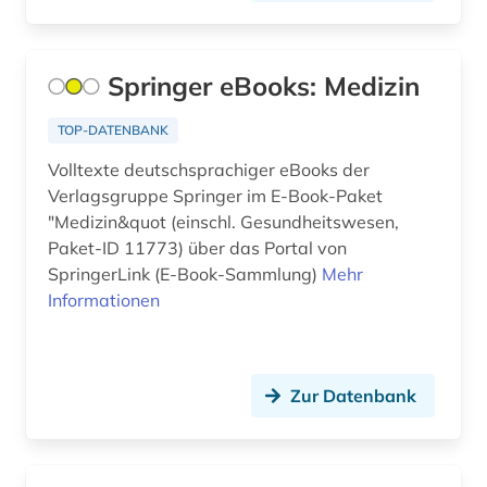
allgemeines sozialversicherungsgesetz (1)
allgemeines verwaltungsrecht (1)
Springer eBooks: Medizin
alltag (4)
TOP-DATENBANK
alltagsgegenstand (1)
Volltexte deutschsprachiger eBooks der
Verlagsgruppe Springer im E-Book-Paket
alltagskultur (1)
"Medizin&quot (einschl. Gesundheitswesen,
alltagsleben (1)
Paket-ID 11773) über das Portal von
SpringerLink (E-Book-Sammlung)
Mehr
almanach (1)
Informationen
aloys ludwig (1)
altamerikanistik (1)
Zur Datenbank
altbestand (1)
altdänisch (1)