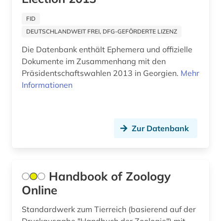
arabisch (12)
FID
arabische literatur (3)
DEUTSCHLANDWEIT FREI, DFG-GEFÖRDERTE LIZENZ
arabische philosophie (1)
Die Datenbank enthält Ephemera und offizielle
Dokumente im Zusammenhang mit den
arabische staaten (3)
Präsidentschaftswahlen 2013 in Georgien.
Mehr
Informationen
arabische welt (1)
arabisches sprachgebiet (1)
Zur Datenbank
arabistik (4)
arachnologie (1)
arbeit (9)
Handbook of Zoology
Online
arbeiterbewegung (5)
Standardwerk zum Tierreich (basierend auf der
arbeiterin (1)