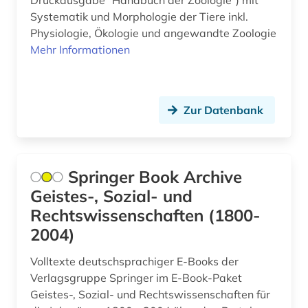
Druckausgabe "Handbuch der Zoologie") mit
arbeitnehmerschutz (1)
Systematik und Morphologie der Tiere inkl.
Physiologie, Ökologie und angewandte Zoologie
arbeitplatz (1)
Mehr Informationen
arbeitsbedingungen (1)
arbeitsbeziehungen (2)
Zur Datenbank
arbeitsförderung (1)
arbeitsgericht (1)
Springer Book Archive
arbeitsgerichtsgesetz (1)
Geistes-, Sozial- und
arbeitshilfen (1)
Rechtswissenschaften (1800-
2004)
arbeitshypothese (1)
Volltexte deutschsprachiger E-Books der
arbeitskampf (1)
Verlagsgruppe Springer im E-Book-Paket
Geistes-, Sozial- und Rechtswissenschaften für
arbeitslosigkeit (1)