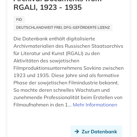
alfred escher (1)
Vatikanstadt (3)
RGALI, 1923 - 1935
algebra (1)
Zypern (1)
FID
algerien (1)
DEUTSCHLANDWEIT FREI, DFG-GEFÖRDERTE LIZENZ
alighieri (2)
Die Datenbank enthält digitalisierte
Archivmaterialien des Russischen Staatsarchivs
allgemein (1)
für Literatur und Kunst (RGALI) zu den
Aktivitäten des sowjetischen
allgemeine geschäftsbedingungen (1)
Filmproduktionsunternehmens Sovkino zwischen
1923 und 1935. Diese Jahre sind als formative
allgemeine kulturwissenschaft (1)
Phase der sowjetischen Filmindustrie bekannt.
allgemeine und vergleichende sprach- und
So machte deren schnelles Wachstum und
literaturwissenschaft (1)
zunehmende Professionalität beim Erstellen von
Filmaufnahmen in den 1...
Mehr Informationen
allgemeine volkswirtschaftslehre (3)
allgemeiner teil (1)
allgemeines prozessrecht und zivilprozess (1)
Zur Datenbank