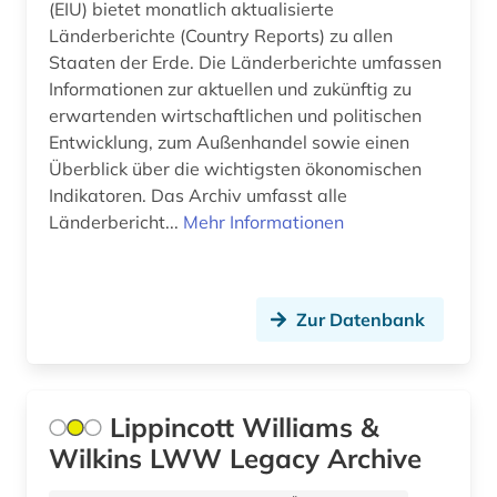
(EIU) bietet monatlich aktualisierte
altersmedizin (1)
Länderberichte (Country Reports) zu allen
Staaten der Erde. Die Länderberichte umfassen
altersversorung (1)
Informationen zur aktuellen und zukünftig zu
erwartenden wirtschaftlichen und politischen
altertum (8)
Entwicklung, zum Außenhandel sowie einen
altertumswissenschaft (13)
Überblick über die wichtigsten ökonomischen
Indikatoren. Das Archiv umfasst alle
altertumswissenschaften (8)
Länderbericht...
Mehr Informationen
altes buch (16)
altes testament (7)
Zur Datenbank
altes testament griechisch (1)
altes testament lateinisch (1)
Lippincott Williams &
altes ägypten (2)
Wilkins LWW Legacy Archive
altfranzösisch (4)