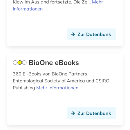
Mecklenburg-Vorpommern (8)
Kiew im Ausland fortsetzte. Die Ze...
Mehr
Informationen
afrikawissenschaften (1)
Mittelamerika (38)
afro-amerikanische geschichte (1)
Moldawien (5)
afro-amerikanische literatur (1)
Zur Datenbank
Monaco (1)
afroamerikaner (3)
Montenegro (6)
afroamerikanische musik (4)
Niederlande (27)
BioOne eBooks
agence france-presse (1)
Niedersachsen (14)
360 E -Books von BioOne Partners
Entomological Society of America und CSIRO
agende (1)
Nordamerika (24)
Publishing
Mehr Informationen
aggressivität (1)
Nordrhein-Westfalen (19)
agrar- (1)
Norwegen (34)
Zur Datenbank
agrarforschung (1)
Oesterreich (92)
agrarmarkt (1)