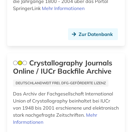
die Jahrgänge 1800 - 2004 über das Portal
arbeitsmarkt (4)
SpringerLink
Mehr Informationen
arbeitsmarktforschung (1)
arbeitsmarktpolitik (1)
Zur Datenbank
arbeitsmedizin (5)
arbeitsproduktivität (3)
Crystallography Journals
arbeitspsychologie (1)
Online / IUCr Backfile Archive
arbeitsrecht (64)
DEUTSCHLANDWEIT FREI, DFG-GEFÖRDERTE LIZENZ
arbeitsrecht kommentar (1)
Das Archiv der Fachgesellschaft International
Union of Crystallography beinhaltet bei IUCr
arbeitsschutz (9)
von 1948 bis 2001 erschienene und elektronisch
stark nachgefragte Zeitschriften.
Mehr
arbeitsschutzrecht (1)
Informationen
arbeitssicherheit (10)