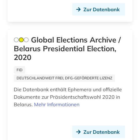
anhängige verfahren (1)
Zur Datenbank
anhörung (1)
anlagenbau (1)
Global Elections Archive /
anlagensicherheit (1)
Belarus Presidential Election,
anleitung (1)
2020
anna (1)
FID
anne frank (1)
DEUTSCHLANDWEIT FREI, DFG-GEFÖRDERTE LIZENZ
Die Datenbank enthält Ephemera und offizielle
anorganik (1)
Dokumente zur Präsidentschaftswahl 2020 in
anorganische chemie (5)
Belarus.
Mehr Informationen
anorganischer werkstoff (1)
anpassung (1)
Zur Datenbank