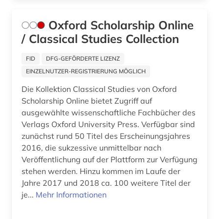
analyse (2)
Oxford Scholarship Online
/ Classical Studies Collection
analysen (2)
analysis (1)
FID
DFG-GEFÖRDERTE LIZENZ
EINZELNUTZER-REGISTRIERUNG MÖGLICH
analytische chemie (2)
Die Kollektion Classical Studies von Oxford
anarchie (1)
Scholarship Online bietet Zugriff auf
ausgewählte wissenschaftliche Fachbücher des
anarchismus (1)
Verlags Oxford University Press. Verfügbar sind
zunächst rund 50 Titel des Erscheinungsjahres
anarchosyndikalismus (1)
2016, die sukzessive unmittelbar nach
Veröffentlichung auf der Plattform zur Verfügung
anatomie (15)
stehen werden. Hinzu kommen im Laufe der
anden (1)
Jahre 2017 und 2018 ca. 100 weitere Titel der
je...
Mehr Informationen
angestellter (1)