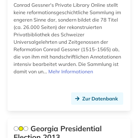
anästhesie (2)
Conrad Gessner's Private Library Online stellt
keine reformationsgeschichtliche Sammlung im
apartheid (3)
engeren Sinne dar, sondern bildet die 78 Titel
(ca. 26.000 Seiten) der rekonstruierten
aphasie (1)
Privatbibliothek des Schweizer
Universalgelehrten und Zeitgenossen der
apis (1)
Reformation Conrad Gessner (1515-1565) ab,
apokryphen (1)
die von ihm mit handschriftlichen Annotationen
intensiv bearbeitet wurden. Die Sammlung ist
apologetik (1)
damit von un...
Mehr Informationen
apostolische pönitentiarie (1)
apostolische väter (1)
Zur Datenbank
app (2)
aquakultur (1)
Georgia Presidential
arabien (1)
Election 2013