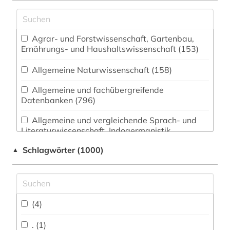
Agrar- und Forstwissenschaft, Gartenbau,
Ernährungs- und Haushaltswissenschaft (153)
Allgemeine Naturwissenschaft (158)
Allgemeine und fachübergreifende
Datenbanken (796)
Allgemeine und vergleichende Sprach- und
Literaturwissenschaft. Indogermanistik.
Außereuropäische Sprachen und Literaturen
Schlagwörter (1000)
▲
(317)
Anglistik. Amerikanistik (346)
Archäologie (110)
(4)
Architektur, Bauingenieur- und
Vermessungswesen (205)
. (1)