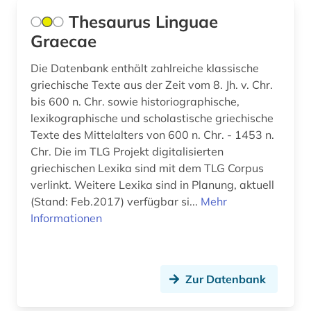
Thesaurus Linguae
amerikanisches englisch (1)
Graecae
amerikanistik (4)
Die Datenbank enthält zahlreiche klassische
ami (1)
griechische Texte aus der Zeit vom 8. Jh. v. Chr.
bis 600 n. Chr. sowie historiographische,
amman (1)
lexikographische und scholastische griechische
Texte des Mittelalters von 600 n. Chr. - 1453 n.
ammianus marcellinus (1)
Chr. Die im TLG Projekt digitalisierten
amtliche publikation (2)
griechischen Lexika sind mit dem TLG Corpus
verlinkt. Weitere Lexika sind in Planung, aktuell
amtliche statistik (2)
(Stand: Feb.2017) verfügbar si...
Mehr
Informationen
amtliche veröffentlichung (1)
amts- und regierungsdokumente (1)
Zur Datenbank
amtsblatt (11)
amtsdrucksache (14)