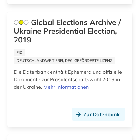
anselmus (1)
antarktis (1)
Global Elections Archive /
anthologie (86)
Ukraine Presidential Election,
2019
anthropogene klimaänderung (1)
FID
anthropologie (20)
DEUTSCHLANDWEIT FREI, DFG-GEFÖRDERTE LIZENZ
anthroposophie (1)
Die Datenbank enthält Ephemera und offizielle
antifaschismus (1)
Dokumente zur Präsidentschaftswahl 2019 in
der Ukraine.
Mehr Informationen
antiheld (1)
antike (19)
Zur Datenbank
antike philosophie (1)
antike religionen (3)