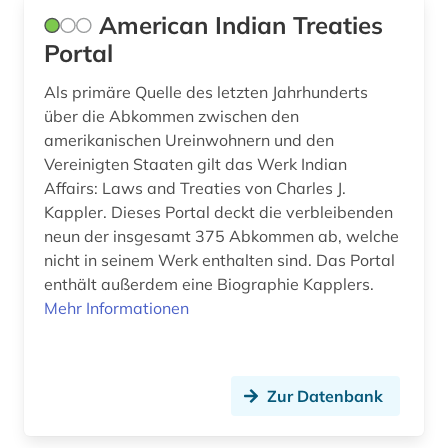
American Indian Treaties
diskriminierung (2)
Portal
dissertation (2)
Als primäre Quelle des letzten Jahrhunderts
dokument (1)
über die Abkommen zwischen den
amerikanischen Ureinwohnern und den
dokumentation (7)
Vereinigten Staaten gilt das Werk Indian
Affairs: Laws and Treaties von Charles J.
dokumentenserver (3)
Kappler. Dieses Portal deckt die verbleibenden
droge (1)
neun der insgesamt 375 Abkommen ab, welche
nicht in seinem Werk enthalten sind. Das Portal
dynastie (1)
enthält außerdem eine Biographie Kapplers.
Mehr Informationen
dänemark (3)
earnings calls transkripte (1)
Zur Datenbank
ehe (1)
eheschließung (1)