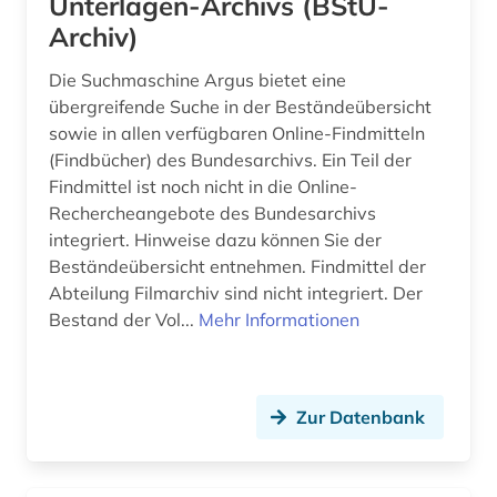
Unterlagen-Archivs (BStU-
Archiv)
generative ki (2)
Die Suchmaschine Argus bietet eine
genossenschaftsregister (1)
übergreifende Suche in der Beständeübersicht
sowie in allen verfügbaren Online-Findmitteln
gericht (3)
(Findbücher) des Bundesarchivs. Ein Teil der
gerichtsbarkeit (2)
Findmittel ist noch nicht in die Online-
Rechercheangebote des Bundesarchivs
gerichtsentscheidung (10)
integriert. Hinweise dazu können Sie der
Beständeübersicht entnehmen. Findmittel der
gerichtshof (2)
Abteilung Filmarchiv sind nicht integriert. Der
gerichtsurteil (1)
Bestand der Vol...
Mehr Informationen
gerichtsverfahren (1)
geschichte (20)
Zur Datenbank
geschichte &lt;1674-1913&gt; (1)