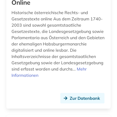
Online
designschutz (2)
Historische österreichische Rechts- und
deutscher presserat (1)
Gesetzestexte online Aus dem Zeitraum 1740-
2003 sind sowohl gesamtstaatliche
deutsches sprachgebiet (1)
Gesetzestexte, die Landesgesetzgebung sowie
Parlamentaria aus Österreich und den Gebieten
deutschland (41)
der ehemaligen Habsburgermonarchie
deutschland. bundesrat (1)
digitalisiert und online lesbar. Die
Inhaltsverzeichnisse der gesamtstaatlichen
deutschland. deutscher bundestag (1)
Gesetzgebung sowie der Landesgesetzgebung
sind erfasst worden und durchs...
Mehr
deutschsprachige gemeinschaft belgien (1)
Informationen
deutschsprachige gemeinschaft in belgien (1)
dharmaś (1)
Zur Datenbank
digitalisat (1)
digitalisierung (2)