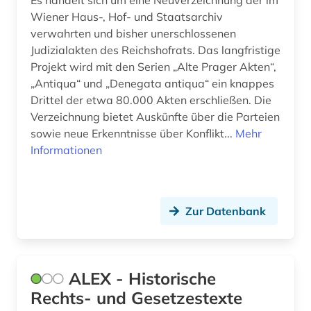
Es handelt sich um eine Neuverzeichnung der im
chemie (7)
Wiener Haus-, Hof- und Staatsarchiv
verwahrten und bisher unerschlossenen
china (1)
Judizialakten des Reichshofrats. Das langfristige
Projekt wird mit den Serien „Alte Prager Akten“,
codierung (1)
„Antiqua“ und „Denegata antiqua“ ein knappes
Drittel der etwa 80.000 Akten erschließen. Die
commonwealth (5)
Verzeichnung bietet Auskünfte über die Parteien
copyright (1)
sowie neue Erkenntnisse über Konflikt...
Mehr
Informationen
corona (1)
covid (1)
Zur Datenbank
datenanalyse (1)
datenauswertung (1)
demographie (1)
ALEX - Historische
Rechts- und Gesetzestexte
design (2)