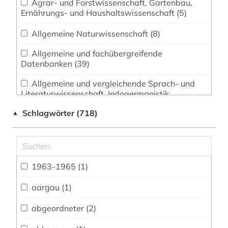
Agrar- und Forstwissenschaft, Gartenbau,
Ernährungs- und Haushaltswissenschaft (5)
Allgemeine Naturwissenschaft (8)
Allgemeine und fachübergreifende
Datenbanken (39)
Allgemeine und vergleichende Sprach- und
Literaturwissenschaft. Indogermanistik.
Außereuropäische Sprachen und Literaturen (18)
Schlagwörter (718)
▲
Anglistik. Amerikanistik (11)
Archäologie (4)
Architektur, Bauingenieur- und
1963-1965 (1)
Vermessungswesen (11)
aargau (1)
Biologie, Biotechnologie (12)
abgeordneter (2)
Buch- und Bibliothekswesen,
Informationswissenschaft (5)