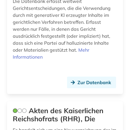
Die Datenbank erfasst weltweit
bundesrecht (11)
Gerichtsentscheidungen, die die Verwendung
durch mit generativer KI erzeugter Inhalte im
bundesrepublik deutschland (1)
gerichtlichen Verfahren betreffen. Erfasst
werden nur Fälle, in denen das Gericht
bundessozialgericht (2)
ausdrücklich festgestellt (oder impliziert) hat,
bundestag (1)
dass sich eine Partei auf halluzinierte Inhalte
oder Materialien gestützt hat.
Mehr
bundesverfassungsgericht (2)
Informationen
bundesverwaltungsgericht (2)
bündnerromanisch (1)
Zur Datenbank
bürgerliches gesetzbuch (1)
bürgerliches recht (1)
Akten des Kaiserlichen
bürokratie (1)
Reichshofrats (RHR), Die
charta der grundrechte (1)