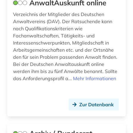
AnwaltAuskunft online
fid internationale und interdisziplinäre
Verzeichnis der Mitglieder des Deutschen
rechtsforschung (7)
Anwaltvereins (DAV). Der Ratsuchende kann
fid internationale und inter­diszi­plinäre rechts­
nach Qualifikationskriterien wie
forschung (2)
Fachanwaltschaften, Tätigkeits- und
Interessenschwerpunkten, Mitgliedschaft in
filmwissenschaft (1)
Arbeitsgemeinschaften etc. und der Ortsnähe
den für sein Problem passenden Anwalt finden.
finanzwissenschaft (1)
Bei der Deutschen Anwaltauskunft online
finnland (1)
werden ihm bis zu fünf Anwälte benannt. Sollte
das Anforderungsprofil a...
Mehr Informationen
firmendaten (1)
fluch (1)
Zur Datenbank
flurdenkmal (1)
flüchtling (2)
flüchtlingshilfe (1)