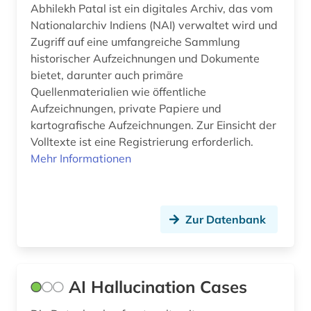
Thueringen (5)
Abhilekh Patal ist ein digitales Archiv, das vom
bremische evangelische kirche (1)
Nationalarchiv Indiens (NAI) verwaltet wird und
Tschechische Republik (1)
bundesarbeitsgericht (1)
Zugriff auf eine umfangreiche Sammlung
historischer Aufzeichnungen und Dokumente
Tuerkei (2)
bundesarchiv (1)
bietet, darunter auch primäre
USA (10)
Quellenmaterialien wie öffentliche
bundesdatenschutzgesetz (1)
Aufzeichnungen, private Papiere und
kartografische Aufzeichnungen. Zur Einsicht der
bundesfinanzhof (3)
Volltexte ist eine Registrierung erforderlich.
bundesgericht (1)
Mehr Informationen
bundesgerichtshof (2)
bundesgesetz (1)
Zur Datenbank
bundesgesetzblatt (1)
bundesministerium (1)
AI Hallucination Cases
bundespatentgericht (1)