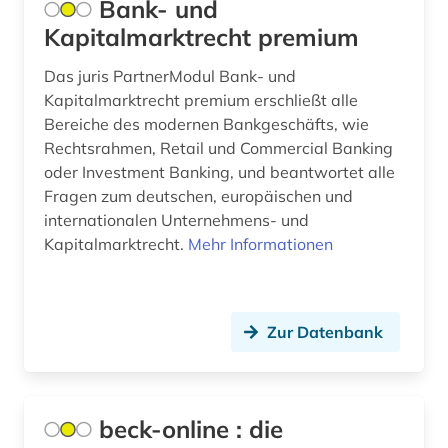
Bank- und
gesetzsammlung (1)
Kapitalmarktrecht premium
gesundheitsrecht (3)
Das juris PartnerModul Bank- und
gesundheitsökonomie (1)
Kapitalmarktrecht premium erschließt alle
Bereiche des modernen Bankgeschäfts, wie
gewalt (2)
Rechtsrahmen, Retail und Commercial Banking
oder Investment Banking, und beantwortet alle
gewerbliche schutzrechte (4)
Fragen zum deutschen, europäischen und
gewerblicher rechtsschutz (5)
internationalen Unternehmens- und
Kapitalmarktrecht.
Mehr Informationen
gottfried wilhelm leibniz (1)
graubünden (1)
Zur Datenbank
graue literatur (2)
großbritannien (7)
grundrecht (2)
beck-online : die