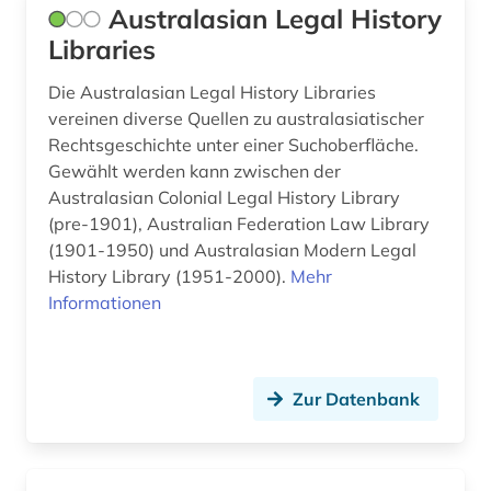
geschichte 2013-2017 (1)
Australasian Legal History
Libraries
geschichte <1500 - 1800> (1)
Die Australasian Legal History Libraries
geschichtswissenschaft (1)
vereinen diverse Quellen zu australasiatischer
geschmacksmuster (3)
Rechtsgeschichte unter einer Suchoberfläche.
Gewählt werden kann zwischen der
geschmacksmusterrecherche (2)
Australasian Colonial Legal History Library
(pre-1901), Australian Federation Law Library
geschmacksmusterrecht (1)
(1901-1950) und Australasian Modern Legal
gesellschaft (1)
History Library (1951-2000).
Mehr
Informationen
gesellschaftsrecht (1)
gesetz (21)
Zur Datenbank
gesetz gegen den unlauteren wettbewerb (1)
gesetzblatt (1)