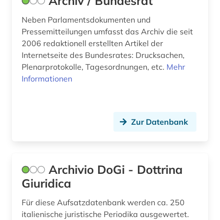
Archiv / Bundesrat
formulare (1)
Neben Parlamentsdokumenten und
Pressemitteilungen umfasst das Archiv die seit
forschungsdatenzentrum (1)
2006 redaktionell erstellten Artikel der
Internetseite des Bundesrates: Drucksachen,
frankeich (1)
Plenarprotokolle, Tagesordnungen, etc.
Mehr
frankreich (4)
Informationen
frau (1)
frauenrecht (1)
Zur Datenbank
freiheit (1)
freiwillige selbstkontrolle (1)
Archivio DoGi - Dottrina
frühe neuzeit (2)
Giuridica
fundamentalismus (1)
Für diese Aufsatzdatenbank werden ca. 250
italienische juristische Periodika ausgewertet.
fundstellenverzeichnis (1)