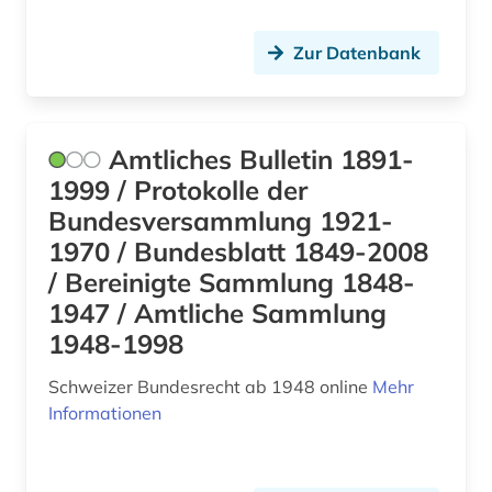
ethnologie (1)
Zur Datenbank
eu (4)
eu-mitgliedsstaaten (1)
Amtliches Bulletin 1891-
eu-recht (1)
1999 / Protokolle der
Bundesversammlung 1921-
europa (13)
1970 / Bundesblatt 1849-2008
europarecht (5)
/ Bereinigte Sammlung 1848-
1947 / Amtliche Sammlung
european case law identifier (1)
1948-1998
european university institute (1)
Schweizer Bundesrecht ab 1948 online
Mehr
europäische (1)
Informationen
europäische kommission (2)
europäische kommission für menschenrechte