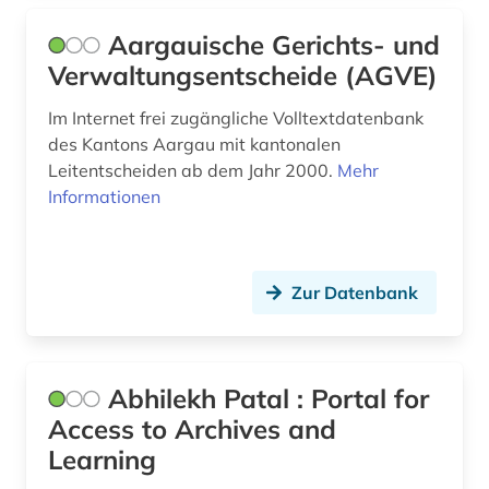
Saarland (4)
bildnis (1)
Aargauische Gerichts- und
Sachsen (4)
bildstock (1)
Verwaltungsentscheide (AGVE)
Sachsen-Anhalt (3)
bildungsforschung (1)
Im Internet frei zugängliche Volltextdatenbank
Schleswig-Holstein (3)
des Kantons Aargau mit kantonalen
biografie (1)
Leitentscheiden ab dem Jahr 2000.
Mehr
Schweden (3)
biographie (1)
Informationen
Schweiz (31)
bosnien und herzegowina (1)
Slowakei (1)
botanik (1)
Zur Datenbank
Spanien (2)
branchenberichte (1)
Suedamerika (2)
brandenburg (2)
Abhilekh Patal : Portal for
Suedasien (3)
brandschutz (1)
Access to Archives and
Suedosteuropa (1)
Learning
brasilien (1)