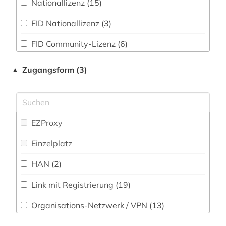
Nationallizenz (15)
amtsdrucksache (2)
Pädagogik (13)
FID Nationallizenz (3)
anhängige verfahren (1)
Philosophie (25)
FID Community-Lizenz (6)
antike (1)
Physik (6)
antrag (1)
Politologie (93)
Zugangsform (3)
▲
anwaltspraxis (1)
Psychologie (14)
anwaltsverzeichnis (1)
Rechtswissenschaft (457)
EZProxy
arabisch (1)
Romanistik (3)
Einzelplatz
arabistik (1)
Slavistik (4)
HAN (2)
arbeit (1)
Soziologie (42)
Link mit Registrierung (19)
arbeitsmarktforschung (1)
Sport (3)
Organisations-Netzwerk / VPN (13)
arbeitsrecht (4)
Südasien, Indologie (5)