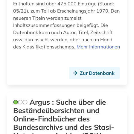
Enthalten sind über 475.000 Einträge (Stand:
färöer (2)
05/21), zum Teil ab Erscheinungsjahr 1970. Den
neueren Titeln werden zumeist
führerschein (1)
Inhaltszusammenfassungen beigefügt. Die
Datenbank kann nach Autor, Titel, Zeitschrift
führungskraft (1)
usw. durchsucht werden, aber auch an Hand
des Klassifikationsschemas.
Mehr Informationen
gebietsänderung (1)
gefahrstoff (1)
gefängnis (1)
Zur Datenbank
geisteswissenschaften (10)
geistiges eigentum (2)
Argus : Suche über die
gelegenheitsschrift (1)
Beständeübersichten und
Online-Findbücher des
gemeinderat (1)
Bundesarchivs und des Stasi-
gender (1)