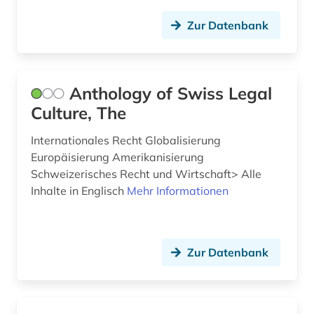
explosionen (1)
Zur Datenbank
extremismus (1)
fachinformationsdienst (1)
Anthology of Swiss Legal
fachkraft (1)
Culture, The
fallgruppenpflege (1)
Internationales Recht Globalisierung
Europäisierung Amerikanisierung
fallpauschale (1)
Schweizerisches Recht und Wirtschaft> Alle
Inhalte in Englisch
Mehr Informationen
fallsammlung (1)
familienrecht (1)
familienunternehmen (1)
Zur Datenbank
festschrift (1)
feuerwehrwesen (1)