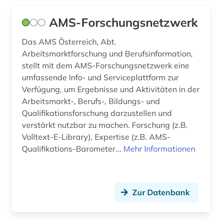
eigentum (1)
AMS-Forschungsnetzwerk
einkommensbericht (1)
Das AMS Österreich, Abt.
Arbeitsmarktforschung und Berufsinformation,
einwanderung (2)
stellt mit dem AMS-Forschungsnetzwerk eine
eisenbahn (1)
umfassende Info- und Serviceplattform zur
Verfügung, um Ergebnisse und Aktivitäten in der
elektronische zeitschrift (6)
Arbeitsmarkt-, Berufs-, Bildungs- und
Qualifikationsforschung darzustellen und
elektronisches buch (20)
verstärkt nutzbar zu machen. Forschung (z.B.
Volltext-E-Library), Expertise (z.B. AMS-
empfehlung (1)
Qualifikations-Barometer...
Mehr Informationen
energierecht (1)
engagement (1)
Zur Datenbank
england (1)
englisch (1)