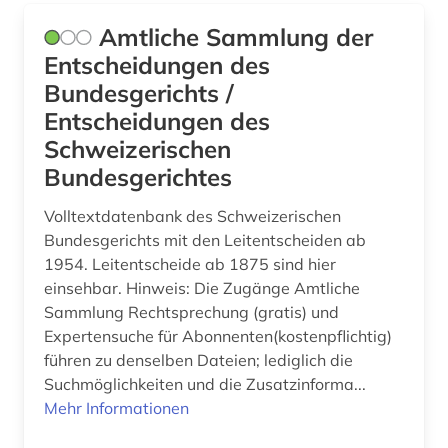
Amtliche Sammlung der
enteignung (1)
Entscheidungen des
entgeltordnung (1)
Bundesgerichts /
Entscheidungen des
entgeltsystem (1)
Schweizerischen
entscheide (1)
Bundesgerichtes
entscheidung (1)
Volltextdatenbank des Schweizerischen
entscheidungssammlung (17)
Bundesgerichts mit den Leitentscheiden ab
1954. Leitentscheide ab 1875 sind hier
entwicklung (1)
einsehbar. Hinweis: Die Zugänge Amtliche
Sammlung Rechtsprechung (gratis) und
enzyklopädie (1)
Expertensuche für Abonnenten(kostenpflichtig)
führen zu denselben Dateien; lediglich die
erbrecht (1)
Suchmöglichkeiten und die Zusatzinforma...
erlass (3)
Mehr Informationen
eth zürich (1)