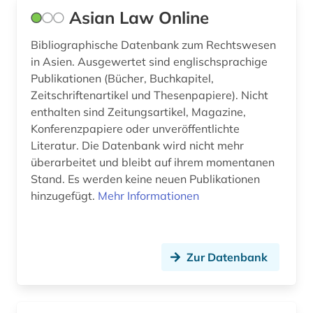
geschichte 1298-1810 (1)
Asian Law Online
geschichte 1500-1900 (1)
Bibliographische Datenbank zum Rechtswesen
geschichte 1740-1945 (1)
in Asien. Ausgewertet sind englischsprachige
Publikationen (Bücher, Buchkapitel,
geschichte 1815-1914 (1)
Zeitschriftenartikel und Thesenpapiere). Nicht
enthalten sind Zeitungsartikel, Magazine,
geschichte 1817-1980 (1)
Konferenzpapiere oder unveröffentlichte
geschichte 1832-1978 (1)
Literatur. Die Datenbank wird nicht mehr
überarbeitet und bleibt auf ihrem momentanen
geschichte 1849 - 1923 (1)
Stand. Es werden keine neuen Publikationen
hinzugefügt.
Mehr Informationen
geschichte 1918 - 1989 (1)
geschichte 1933 bis 1945 (1)
Zur Datenbank
geschichte 1945-1999 (1)
geschichte 1945-2000 (1)