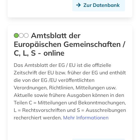
Zur Datenbank
(1)
europäische union (36)
europäischer gerichtshof (1)
Amtsblatt der
Europäischen Gemeinschaften /
europäischer gerichtshof für menschenrechte
(2)
C, L, S - online
europäisches gericht (1)
Das Amtsblatt der EG / EU ist die offizielle
Zeitschrift der EU bzw. früher der EG und enthält
europäisches parlament (2)
die von der EG /EU veröffentlichten
Verordnungen, Richtlinien, Mitteilungen usw.
europäisches schrifttum (3)
Aktuelle sowie frühere Ausgaben können in den
evangelisch-lutherische kirche in oldenburg
Teilen C = Mitteilungen und Bekanntmachungen,
(1)
L = Rechtsvorschriften und S = Ausschreibungen
recherchiert werden.
Mehr Informationen
evangelisch-lutherische landeskirche
hannovers (1)
evangelisch-lutherische landeskirche in