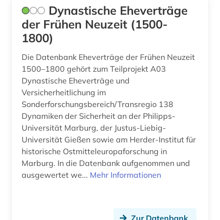
bayern. bayerisches staatsministerium der
Dynastische Eheverträge
finanzen (1)
Hamburg (4)
der Frühen Neuzeit (1500-
1800)
bayern. bayerisches staatsministerium der
Hessen (7)
justiz (1)
Die Datenbank Eheverträge der Frühen Neuzeit
Irland (3)
bayern. bayerisches staatsministerium für
1500–1800 gehört zum Teilprojekt A03
unterricht und kultus (1)
Italien (1)
Dynastische Eheverträge und
Versicherheitlichung im
bayern. bayerisches staatsministerium für
Kanada (3)
Sonderforschungsbereich/Transregio 138
wissenschaft und kunst (1)
Dynamiken der Sicherheit an der Philipps-
Korea (1)
beamtenrecht (1)
Universität Marburg, der Justus-Liebig-
Universität Gießen sowie am Herder-Institut für
Liechtenstein (3)
behörde (1)
historische Ostmitteleuropaforschung in
Litauen (1)
Marburg. In die Datenbank aufgenommen und
belgien (4)
ausgewertet we...
Mehr Informationen
Mecklenburg-Vorpommern (2)
bericht (1)
Mittelamerika (1)
berlin (4)
Zur Datenbank