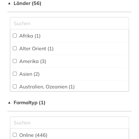
Shibboleth
Länder (56)
arbeitsschutz (1)
▲
Technik (18)
Zugriff vor Ort
arbeitssicherheit (2)
Theologie und Religionswissenschaften (44)
arbitration (1)
Vorderer Orient einschl. Nordafrika (2)
Afrika (1)
asien (1)
Werkstoffwissenschaften und
Alter Orient (1)
Fertigungstechnik (6)
asienforschung (1)
Amerika (3)
Wirtschaftswissenschaften (69)
asyl (3)
Wissenschaftskunde, Forschung, Hochschul-,
Asien (2)
asylrecht (3)
Museumswesen (6)
Australien, Ozeanien (1)
asylverfahren (1)
Baden-Wuerttemberg (7)
Formaltyp (1)
▲
aufklärung (1)
Bayern (6)
auschwitz-prozess (1)
Belgien (4)
ausländer (1)
Online (446
)
Berlin (4)