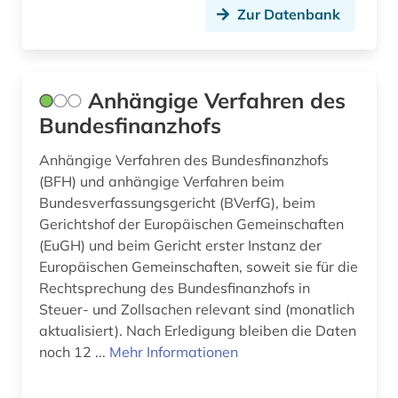
braunschweig (1)
Zur Datenbank
evangelisch-reformierte kirche (1)
evangelische kirche (1)
Anhängige Verfahren des
evangelische kirche der pfalz (1)
Bundesfinanzhofs
evangelische kirche in berlin-brandenburg (1)
Anhängige Verfahren des Bundesfinanzhofs
(BFH) und anhängige Verfahren beim
evangelische kirche in hessen und nassau (1)
Bundesverfassungsgericht (BVerfG), beim
Gerichtshof der Europäischen Gemeinschaften
evangelische kirche in mitteldeutschland (1)
(EuGH) und beim Gericht erster Instanz der
evangelische kirche von kurhessen-waldeck
Europäischen Gemeinschaften, soweit sie für die
(1)
Rechtsprechung des Bundesfinanzhofs in
Steuer- und Zollsachen relevant sind (monatlich
evangelische kirche von westfalen (1)
aktualisiert). Nach Erledigung bleiben die Daten
noch 12 ...
Mehr Informationen
evangelische landeskirche in baden (1)
evangelische landeskirche in württemberg (1)