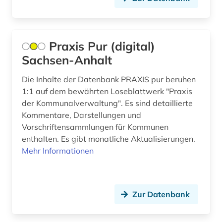
Moldawien (1)
berufsforschung (1)
Niedersachsen (5)
berufsrecht (1)
Nordrhein-Westfalen (4)
Praxis Pur (digital)
besatzungsmacht (1)
Sachsen-Anhalt
Norwegen (2)
besonderer teil (1)
Die Inhalte der Datenbank PRAXIS pur beruhen
Oesterreich (14)
betriebswirtschaft (1)
1:1 auf dem bewährten Loseblattwerk "Praxis
Osteuropa (2)
der Kommunalverwaltung". Es sind detaillierte
bibliografie (5)
Kommentare, Darstellungen und
Polen (1)
Vorschriftensammlungen für Kommunen
bibliographie (5)
enthalten. Es gibt monatliche Aktualisierungen.
Portugal (2)
bibliographische quellen (1)
Mehr Informationen
Rheinland-Pfalz (4)
bibliothek (2)
Roemisches Reich (3)
bilanz (1)
Zur Datenbank
Russland, Sowjetunion (3)
bilanzrecht (1)