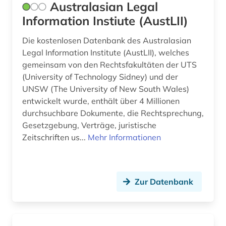
gesetzbuch (2)
Australasian Legal
Information Instiute (AustLII)
gesetze (6)
Die kostenlosen Datenbank des Australasian
gesetzentwurf (1)
Legal Information Institute (AustLII), welches
gemeinsam von den Rechtsfakultäten der UTS
gesetzeskommentare (1)
(University of Technology Sidney) und der
gesetzessammlung (1)
UNSW (The University of New South Wales)
entwickelt wurde, enthält über 4 Millionen
gesetzessammlungen (1)
durchsuchbare Dokumente, die Rechtsprechung,
Gesetzgebung, Verträge, juristische
gesetzestext (1)
Zeitschriften us...
Mehr Informationen
gesetzestexte (2)
gesetzgebung (19)
Zur Datenbank
gesetzgebungsprozess (1)
gesetzgebungsverfahren (1)